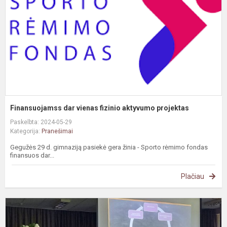
a
p
Finansuojamss dar vienas fizinio aktyvumo projektas
Paskelbta: 2024-05-29
Kategorija:
Pranešimai
Gegužės 29 d. gimnaziją pasiekė gera žinia - Sporto rėmimo fondas
finansuos dar...
Plačiau
G
p