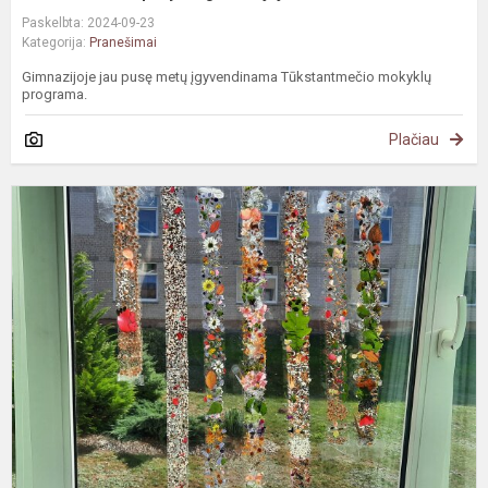
Paskelbta: 2024-09-23
Kategorija:
Pranešimai
Gimnazijoje jau pusę metų įgyvendinama Tūkstantmečio mokyklų
programa.
Plačiau
#
4
k
m
k
o