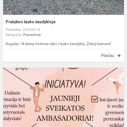
Pratybos lauko šaudykloje
Paskelbta: 2024-09-19
Kategorija:
Pranešimai
Rugsėjo 18 dieną mokiniai vyko į lauko šaudyklą „Žalioji kamanė“.
Plačiau
#
J
s
a