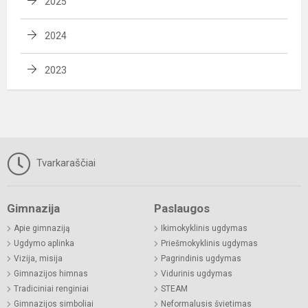
2025
2024
2023
Tvarkaraščiai
Gimnazija
Paslaugos
Apie gimnaziją
Ikimokyklinis ugdymas
Ugdymo aplinka
Priešmokyklinis ugdymas
Vizija, misija
Pagrindinis ugdymas
Gimnazijos himnas
Vidurinis ugdymas
Tradiciniai renginiai
STEAM
Gimnazijos simboliai
Neformalusis švietimas