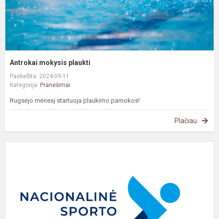
Antrokai mokysis plaukti
Paskelbta: 2024-09-11
Kategorija:
Pranešimai
Rugsėjo mėnesį startuoja plaukimo pamokos!
Plačiau
#
N
s
p