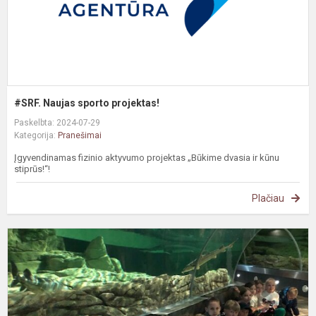
#SRF. Naujas sporto projektas!
Paskelbta: 2024-07-29
Kategorija:
Pranešimai
Įgyvendinamas fizinio aktyvumo projektas „Būkime dvasia ir kūnu
stiprūs!“!
Plačiau
S
į
v