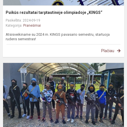
Puikūs rezultatai tarptautinėje olimpiadoje „KINGS“
Paskelbta: 2024-09-19
Kategorija:
Pranešimai
Atsisveikiname su 2024 m. KINGS pavasario semestru, startuoja
rudens semestras!
Plačiau
P
l
š