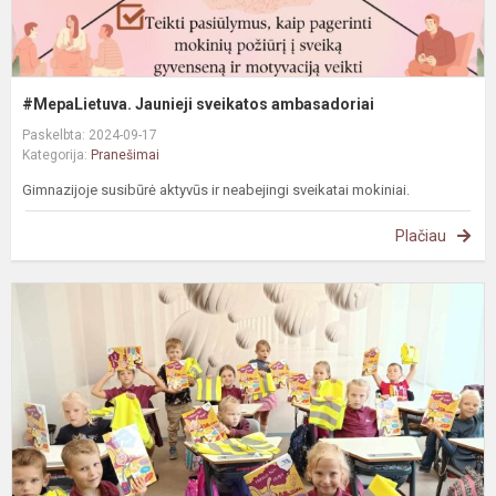
#MepaLietuva. Jaunieji sveikatos ambasadoriai
Paskelbta: 2024-09-17
Kategorija:
Pranešimai
Gimnazijoje susibūrė aktyvūs ir neabejingi sveikatai mokiniai.
Plačiau
P
b
s
k