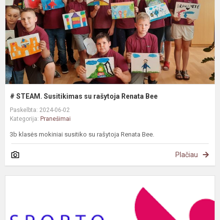
R
B
# STEAM. Susitikimas su rašytoja Renata Bee
Paskelbta: 2024-06-02
Kategorija:
Pranešimai
3b klasės mokiniai susitiko su rašytoja Renata Bee.
Plačiau
F
d
v
f