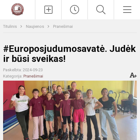
Paieška
Men
Titulinis
Naujienos
Pranešimai
#Europosjudumosavatė. Judėk
ir būsi sveikas!
Paskelbta: 2024-09-23
Kategorija:
Pranešimai