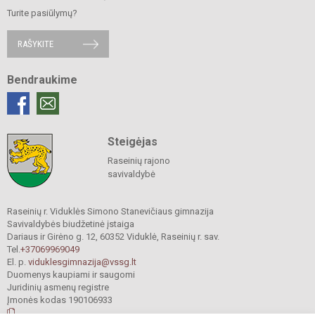
Turite pasiūlymų?
RAŠYKITE
Bendraukime
Steigėjas
Raseinių rajono
savivaldybė
Raseinių r. Viduklės Simono Stanevičiaus gimnazija
Savivaldybės biudžetinė įstaiga
Dariaus ir Girėno g. 12, 60352 Viduklė, Raseinių r. sav.
Tel.
+37069969049
El. p.
viduklesgimnazija@vssg.lt
Duomenys kaupiami ir saugomi
Juridinių asmenų registre
Įmonės kodas 190106933