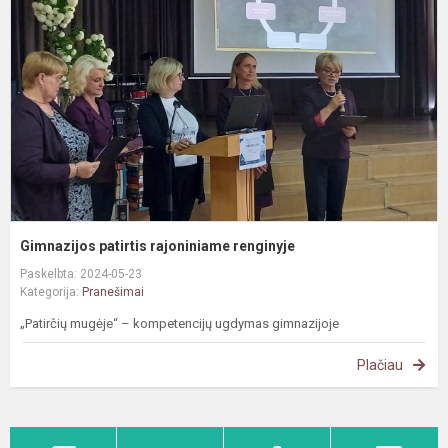
r
r
Gimnazijos patirtis rajoniniame renginyje
Paskelbta: 2024-05-23
Kategorija:
Pranešimai
„Patirčių mugėje“ – kompetencijų ugdymas gimnazijoje
Plačiau