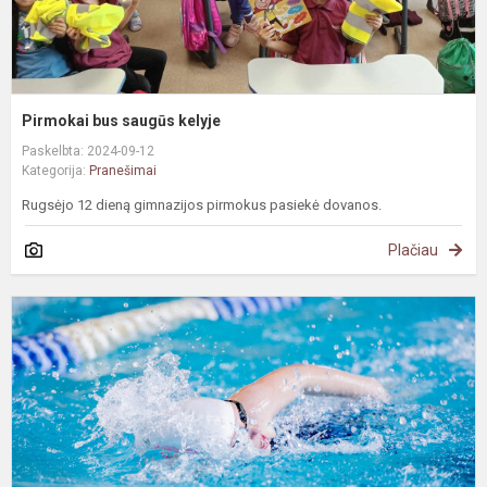
Pirmokai bus saugūs kelyje
Paskelbta: 2024-09-12
Kategorija:
Pranešimai
Rugsėjo 12 dieną gimnazijos pirmokus pasiekė dovanos.
Plačiau
A
m
p