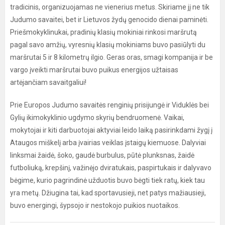
tradicinis, organizuojamas ne vienerius metus. Skiriame jį ne tik
Judumo savaitei, bet ir Lietuvos žydų genocido dienai paminėti.
Priešmokyklinukai, pradinių klasių mokiniai rinkosi maršrutą
pagal savo amžių, vyresnių klasių mokiniams buvo pasiūlyti du
maršrutai 5 ir 8 kilometrų ilgio. Geras oras, smagi kompanija ir be
vargo įveikti maršrutai buvo puikus energijos užtaisas
artėjančiam savaitgaliui!
Prie Europos Judumo savaitės renginių prisijungė ir Viduklės bei
Gylių ikimokyklinio ugdymo skyrių bendruomenė. Vaikai,
mokytojai ir kiti darbuotojai aktyviai leido laiką pasirinkdami žygį į
Ataugos miškelį arba įvairias veiklas įstaigų kiemuose. Dalyviai
linksmai žaidė, šoko, gaudė burbulus, pūtė plunksnas, žaidė
futboliuką, krepšinį, važinėjo dviratukais, paspirtukais ir dalyvavo
bėgime, kurio pagrindinė užduotis buvo bėgti tiek ratų, kiek tau
yra metų. Džiugina tai, kad sportavusieji, net patys mažiausieji,
buvo energingi, šypsojo ir nestokojo puikios nuotaikos.