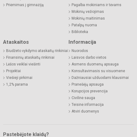
Priėmimas į gimnaziją
Pagalba mokiniams ir tėvams
Mokinių vežiojimas
Mokinių maitinimas
Patalpų nuoma
Biblioteka
Ataskaitos
Informacija
Biudžeto vykdymo ataskaitų rinkiniai
Nuorodos
Finansinių ataskaitų rinkiniai
Laisvos darbo vietos
Lėšos veiklai viešinti
Asmens duomenų apsauga
Projektai
Konsultavimasis su visuomene
Viešieji pirkimai
Dažniausiai užduodami klausimai
1,2% parama
Pranešėjų apsauga
Korupcijos prevencija
Civilinė sauga
Teisinė informacija
Atviri duomenys
Pastebėjote klaidų?