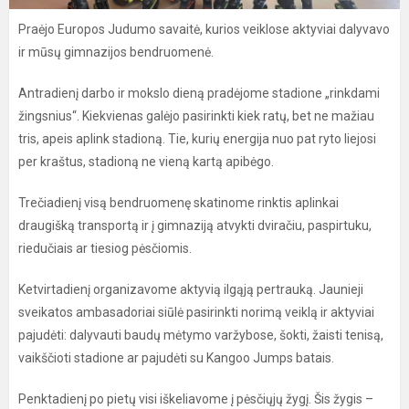
Praėjo Europos Judumo savaitė, kurios veiklose aktyviai dalyvavo
ir mūsų gimnazijos bendruomenė.
Antradienį darbo ir mokslo dieną pradėjome stadione „rinkdami
žingsnius“. Kiekvienas galėjo pasirinkti kiek ratų, bet ne mažiau
tris, apeis aplink stadioną. Tie, kurių energija nuo pat ryto liejosi
per kraštus, stadioną ne vieną kartą apibėgo.
Trečiadienį visą bendruomenę skatinome rinktis aplinkai
draugišką transportą ir į gimnaziją atvykti dviračiu, paspirtuku,
riedučiais ar tiesiog pėsčiomis.
Ketvirtadienį organizavome aktyvią ilgąją pertrauką. Jaunieji
sveikatos ambasadoriai siūlė pasirinkti norimą veiklą ir aktyviai
pajudėti: dalyvauti baudų mėtymo varžybose, šokti, žaisti tenisą,
vaikščioti stadione ar pajudėti su Kangoo Jumps batais.
Penktadienį po pietų visi iškeliavome į pėsčiųjų žygį. Šis žygis –