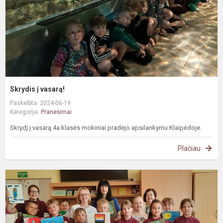
Skrydis į vasarą!
Paskelbta: 2024-06-19
Kategorija:
Pranešimai
Skrydį į vasarą 4a klasės mokiniai pradėjo apsilankymu Klaipėdoje.
Plačiau
#
S
S
s
r