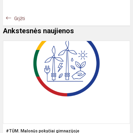
Grįžti
Ankstesnės naujienos
#
M
p
g
#TŪM. Malonūs pokyčiai gimnazijoje