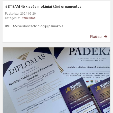
#STEAM 4b klasės mokiniai kūrė ornamentus
Paskelbta: 2024-09-20
Kategorija:
Pranešimai
#STEAM veiklos technologijų pamokoje.
Plačiau
P
r
t
o
„