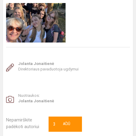
Jolanta Jonaitienė
Direktoriaus pavaduotoja ugdymui
Nuotraukos:
Jolanta Jonaitienė
Nepamirškite
3
AČIŪ
padėkoti autoriui