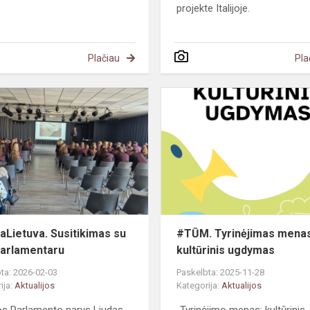
projekte Italijoje.
Plačiau
Pla
#MepaLietuva.
O
Susitikimas
TŪRINIS
su
Europarlamentaru
Lietuva. Susitikimas su
#TŪM. Tyrinėjimas menas
arlamentaru
kultūrinis ugdymas
ta: 2026-02-03
Paskelbta: 2025-11-28
ija:
Aktualijos
Kategorija:
Aktualijos