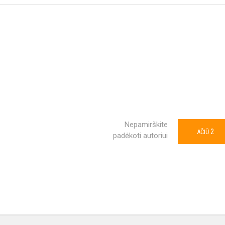
Nepamirškite
2
AČIŪ
padėkoti autoriui