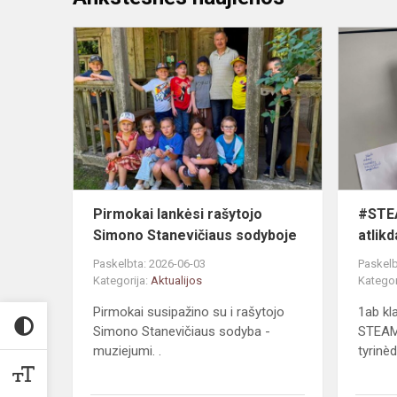
Pirmokai
lankėsi
rašytojo
Simono
Stanevičiau
sodyboje
Pirmokai lankėsi rašytojo
#STE
Simono Stanevičiaus sodyboje
atlik
Paskelbta: 2026-06-03
Paskelb
Kategorija:
Aktualijos
Kategor
Pirmokai susipažino su i rašytojo
1ab kl
Simono Stanevičiaus sodyba -
STEAM 
muziejumi. .
tyrinè