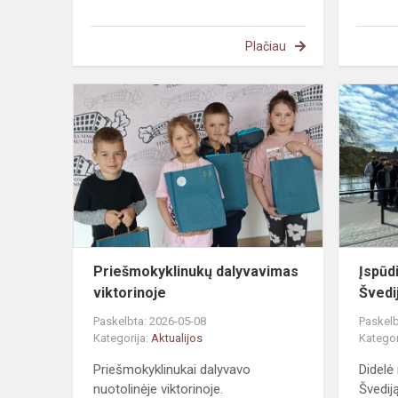
Plačiau
Priešmokykl
dalyvavima
viktorinoje
Priešmokyklinukų dalyvavimas
Įspūdi
viktorinoje
Švedi
Paskelbta: 2026-05-08
Paskelb
Kategorija:
Aktualijos
Kategor
Priešmokyklinukai dalyvavo
Didelė 
nuotolinėje viktorinoje.
Švediją