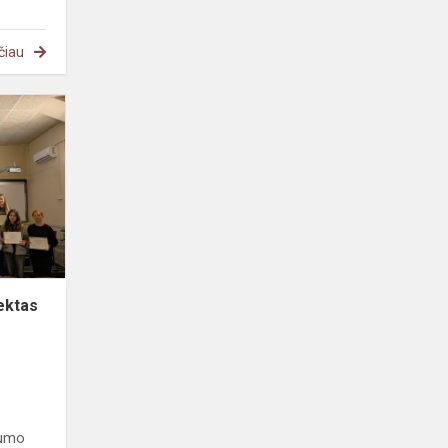
čiau
Erasmus
+mobilumo
projektas
saulėtoje
Sicilijoje
ektas
lumo