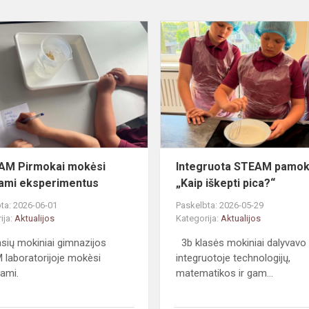
#STEAM
Pirmokai
mokėsi
atlikdami
s
eksperimentus
AM Pirmokai mokėsi
Integruota STEAM pamok
dami eksperimentus
„Kaip iškepti pica?“
ta: 2026-06-01
Paskelbta: 2026-05-29
ija:
Aktualijos
Kategorija:
Aktualijos
asių mokiniai gimnazijos
3b klasės mokiniai dalyvavo
laboratorijoje mokèsi
integruotoje technologijų,
dami.
matematikos ir gam...