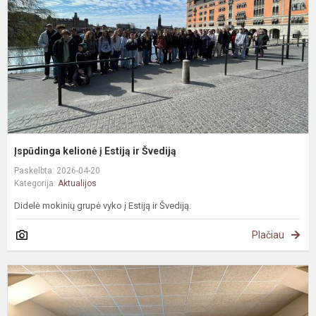
ir
Š
Įspūdinga kelionė į Estiją ir Švediją
Paskelbta: 2026-04-20
Kategorija:
Aktualijos
Didelė mokinių grupė vyko į Estiją ir Švediją.
Plačiau
E
+
p