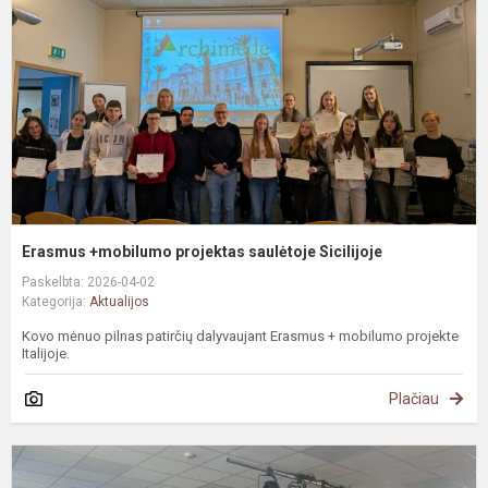
s
S
Erasmus +mobilumo projektas saulėtoje Sicilijoje
Paskelbta: 2026-04-02
Kategorija:
Aktualijos
Kovo mėnuo pilnas patirčių dalyvaujant Erasmus + mobilumo projekte
Italijoje.
Plačiau
#
T