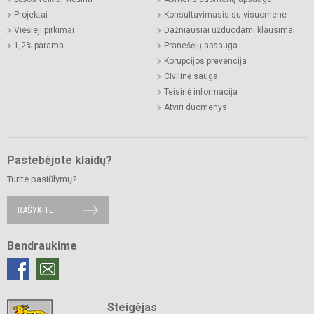
Projektai
Konsultavimasis su visuomene
Viešieji pirkimai
Dažniausiai užduodami klausimai
1,2% parama
Pranešėjų apsauga
Korupcijos prevencija
Civilinė sauga
Teisinė informacija
Atviri duomenys
Pastebėjote klaidų?
Turite pasiūlymų?
RAŠYKITE
Bendraukime
Steigėjas