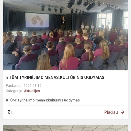
M
U
#TŪM TYRINĖJIMO MENAS:KULTŪRINIS UGDYMAS
Paskelbta: 2026-03-19
Kategorija:
Aktualijos
#TŪM: Tyrinėjimo menas:kultūrinis ugdymas
Plačiau
#