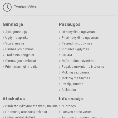
Tvarkaraščiai
Gimnazija
Paslaugos
Apie gimnaziją
Ikimokyklinis ugdymas
Ugdymo aplinka
Priešmokyklinis ugdymas
Vizija, misija
Pagrindinis ugdymas
Gimnazijos himnas
Vidurinis ugdymas
Tradiciniai renginiai
STEAM
Gimnazijos simboliai
Neformalusis švietimas
Priėmimas į gimnaziją
Pagalba mokiniams ir tėvams
Mokinių vežiojimas
Mokinių maitinimas
Patalpų nuoma
Biblioteka
Ataskaitos
Informacija
Biudžeto vykdymo ataskaitų rinkiniai
Nuorodos
Finansinių ataskaitų rinkiniai
Laisvos darbo vietos
Lėšos veiklai viešinti
Asmens duomenų apsauga