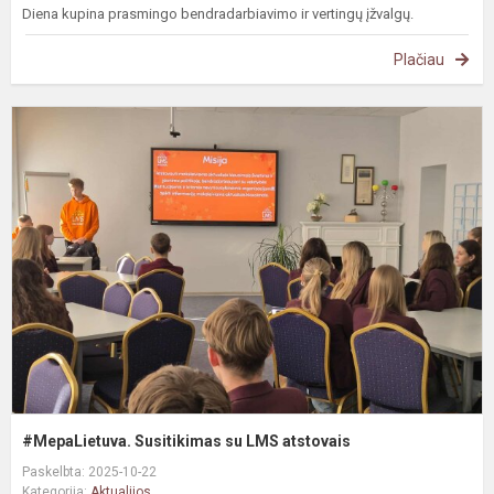
Diena kupina prasmingo bendradarbiavimo ir vertingų įžvalgų.
Plačiau
#
S
s
L
a
#MepaLietuva. Susitikimas su LMS atstovais
Paskelbta: 2025-10-22
Kategorija:
Aktualijos