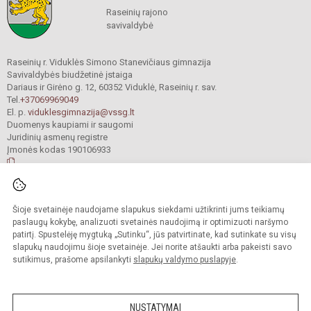
Raseinių rajono
savivaldybė
Raseinių r. Viduklės Simono Stanevičiaus gimnazija
Savivaldybės biudžetinė įstaiga
Dariaus ir Girėno g. 12, 60352 Viduklė, Raseinių r. sav.
Tel.
+37069969049
El. p.
viduklesgimnazija@vssg.lt
Duomenys kaupiami ir saugomi
Juridinių asmenų registre
Įmonės kodas 190106933
© 2022. Raseinių r. Viduklės Simono Stanevičiaus gimnazija. Visos teisės
Šioje svetainėje naudojame slapukus siekdami užtikrinti jums teikiamų
saugomos.
Kopijuoti turinį be raštiško gimnazijos sutikimo griežtai draudžiama.
paslaugų kokybę, analizuoti svetainės naudojimą ir optimizuoti naršymo
patirtį. Spustelėję mygtuką „Sutinku“, jūs patvirtinate, kad sutinkate su visų
Prieinamumo paraiška
Slapukų valdymas
slapukų naudojimu šioje svetainėje. Jei norite atšaukti arba pakeisti savo
sutikimus, prašome apsilankyti
slapukų valdymo puslapyje
.
Sumanus būdas atnaujinti
mokyklos interneto
svetainę
NUSTATYMAI