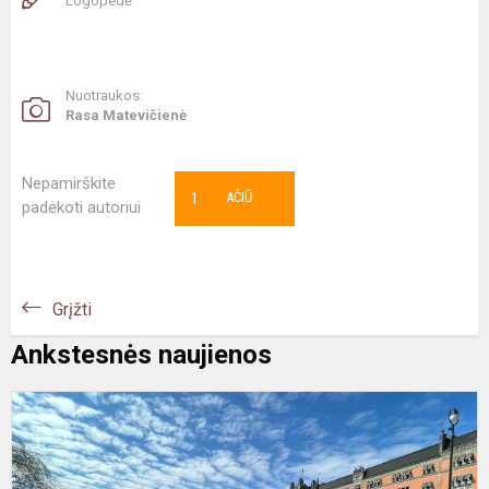
Logopedė
Nuotraukos:
Rasa Matevičienė
Nepamirškite
1
AČIŪ
padėkoti autoriui
Grįžti
Ankstesnės naujienos
Į
k
į
E