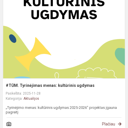
#
T
m
k
u
#TŪM. Tyrinėjimas menas: kultūrinis ugdymas
Paskelbta: 2025-11-28
Kategorija:
Aktualijos
„Tyrinėjimo menas: kultūrinis ugdymas 2025-2026" projektas įgauna
pagreitį
Plačiau