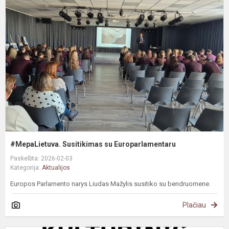
S
s
E
#MepaLietuva. Susitikimas su Europarlamentaru
Paskelbta: 2026-02-03
Kategorija:
Aktualijos
Europos Parlamento narys Liudas Mažylis susitiko su bendruomene.
Plačiau