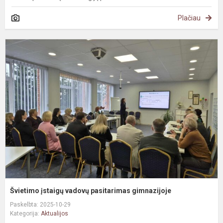
Plačiau
Š
į
v
p
g
Švietimo įstaigų vadovų pasitarimas gimnazijoje
Paskelbta: 2025-10-29
Kategorija:
Aktualijos