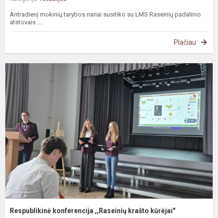
Antradienį mokinių tarybos nariai susitiko su LMS Raseinių padalinio
atstovais ....
Plačiau
R
k
,
k
k
Respublikinė konferencija ,,Raseinių krašto kūrėjai"