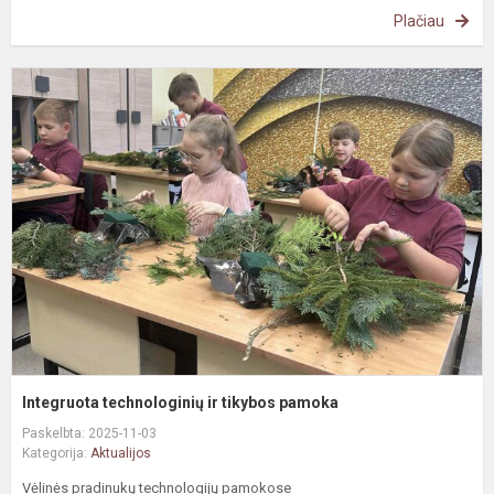
Plačiau
I
t
ir
t
p
Integruota technologinių ir tikybos pamoka
Paskelbta: 2025-11-03
Kategorija:
Aktualijos
Vėlinės pradinukų technologijų pamokose