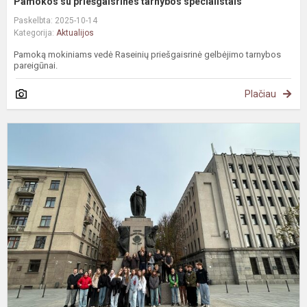
Pamokos su priešgaisrinės tarnybos specialistais
Paskelbta: 2025-10-14
Kategorija:
Aktualijos
Pamoką mokiniams vedė Raseinių priešgaisrinė gelbėjimo tarnybos
pareigūnai.
Plačiau
P
B
b