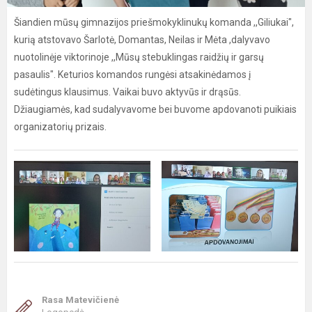
Šiandien mūsų gimnazijos priešmokyklinukų komanda ,,Giliukai",
kurią atstovavo Šarlotė, Domantas, Neilas ir Mėta ,dalyvavo
nuotolinėje viktorinoje ,,Mūsų stebuklingas raidžių ir garsų
pasaulis". Keturios komandos rungėsi atsakinėdamos į
sudėtingus klausimus. Vaikai buvo aktyvūs ir drąsūs.
Džiaugiamės, kad sudalyvavome bei buvome apdovanoti puikiais
organizatorių prizais.
Rasa Matevičienė