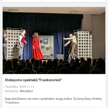
S
s
"
Stebėjome spektaklį "Frankenstein"
Paskelbta: 2025-11-12
Kategorija:
Aktualijos
Nepraleidžiame nei vieno spektaklio anglų kalba. Šį kartą Mary Shelley
"Frankens...