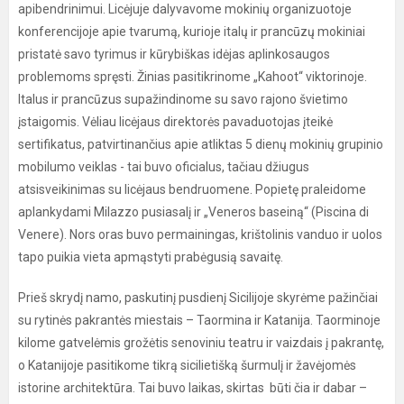
apibendrinimui. Licėjuje dalyvavome mokinių organizuotoje
konferencijoje apie tvarumą, kurioje italų ir prancūzų mokiniai
pristatė savo tyrimus ir kūrybiškas idėjas aplinkosaugos
problemoms spręsti. Žinias pasitikrinome „Kahoot“ viktorinoje.
Italus ir prancūzus supažindinome su savo rajono švietimo
įstaigomis. Vėliau licėjaus direktorės pavaduotojas įteikė
sertifikatus, patvirtinančius apie atliktas 5 dienų mokinių grupinio
mobilumo veiklas - tai buvo oficialus, tačiau džiugus
atsisveikinimas su licėjaus bendruomene. Popietę praleidome
aplankydami Milazzo pusiasalį ir „Veneros baseiną“ (Piscina di
Venere). Nors oras buvo permainingas, krištolinis vanduo ir uolos
tapo puikia vieta apmąstyti prabėgusią savaitę.
Prieš skrydį namo, paskutinį pusdienį Sicilijoje skyrėme pažinčiai
su rytinės pakrantės miestais – Taormina ir Katanija. Taorminoje
kilome gatvelėmis grožėtis senoviniu teatru ir vaizdais į pakrantę,
o Katanijoje pasitikome tikrą sicilietišką šurmulį ir žavėjomės
istorine architektūra. Tai buvo laikas, skirtas būti čia ir dabar –