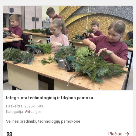
I
t
ir
t
p
Integruota technologinių ir tikybos pamoka
Paskelbta: 2025-11-03
Kategorija:
Aktualijos
Vėlinės pradinukų technologijų pamokose
Plačiau