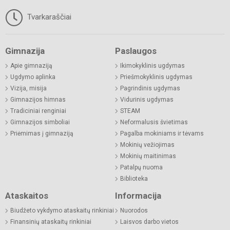
Tvarkaraščiai
Gimnazija
Paslaugos
Apie gimnaziją
Ikimokyklinis ugdymas
Ugdymo aplinka
Priešmokyklinis ugdymas
Vizija, misija
Pagrindinis ugdymas
Gimnazijos himnas
Vidurinis ugdymas
Tradiciniai renginiai
STEAM
Gimnazijos simboliai
Neformalusis švietimas
Priėmimas į gimnaziją
Pagalba mokiniams ir tėvams
Mokinių vežiojimas
Mokinių maitinimas
Patalpų nuoma
Biblioteka
Ataskaitos
Informacija
Biudžeto vykdymo ataskaitų rinkiniai
Nuorodos
Finansinių ataskaitų rinkiniai
Laisvos darbo vietos