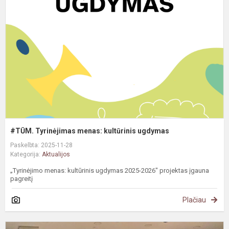
m
k
u
#TŪM. Tyrinėjimas menas: kultūrinis ugdymas
Paskelbta: 2025-11-28
Kategorija:
Aktualijos
„Tyrinėjimo menas: kultūrinis ugdymas 2025-2026" projektas įgauna
pagreitį
Plačiau
S