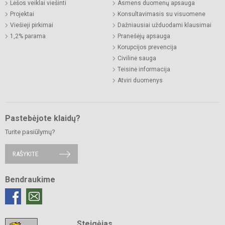
Lėšos veiklai viešinti
Asmens duomenų apsauga
Projektai
Konsultavimasis su visuomene
Viešieji pirkimai
Dažniausiai užduodami klausimai
1,2% parama
Pranešėjų apsauga
Korupcijos prevencija
Civilinė sauga
Teisinė informacija
Atviri duomenys
Pastebėjote klaidų?
Turite pasiūlymų?
RAŠYKITE
Bendraukime
Steigėjas