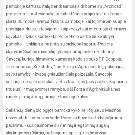
pamokoje kartu su italų bendraamžiais dirbome su „Archicad“
programa – profesionalia architektūrinio projektavimo įranga,
skirta 3D modeliavimui. Fizikos pamokoje kartojome žinias apie
energiją ir dujas, stebėjome, kaip mokytojai integruoja chemijos
sąvokas į fizikos kontekstą. Po protinio darbo laukė aktyvi
pamoka – tinklinis ir pažintis su pickleball sportu. Popietę
skyrėme Sicilijos miestelių tyrinėjimui: aplankėme istorinę
Savocą, kurioje filmavimo kameras kadaise suko F. F. Coppola,
filmuodamas „Krikštatėvį“, bei Forza d’Agrò miestelį, pakerėjusį
savo ramybe ir kvapą gniaužiančiais peizažais. Savocoje
sužinojome apie unikalias vietos tradicijas (pavyzdžiui, Kapucinų
ritualus) ir mėgavomės ramybe, o iš Forza d’Agrò viršukalnės
mums pirmą kartą pamojo Etnos ugnikalnis.
Sekančią dieną biologijos pamoka vyko ne licėjuje , o Mesinos
universiteto botanikos sode. Pamoka buvo skirta tyrinėjimui ir
pažinimui- susipažinome su vietinių ir egzotinių augalų
skirtingomis rūšimis, sužinojome apie jų reikšmę visai