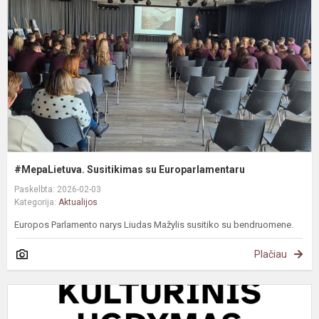
E
#MepaLietuva. Susitikimas su Europarlamentaru
Paskelbta: 2026-02-03
Kategorija:
Aktualijos
Europos Parlamento narys Liudas Mažylis susitiko su bendruomene.
Plačiau
#
T