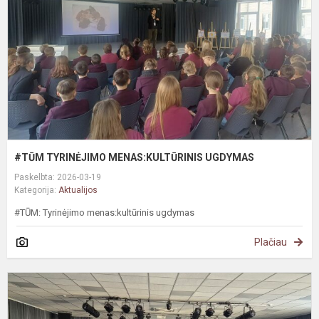
#TŪM TYRINĖJIMO MENAS:KULTŪRINIS UGDYMAS
Paskelbta: 2026-03-19
Kategorija:
Aktualijos
#TŪM: Tyrinėjimo menas:kultūrinis ugdymas
Plačiau
#
S
s