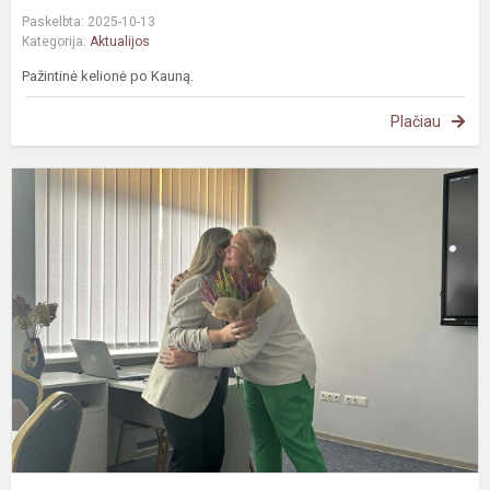
Paskelbta: 2025-10-13
Kategorija:
Aktualijos
Pažintinė kelionė po Kauną.
Plačiau
G
į
p
-
i
į
v