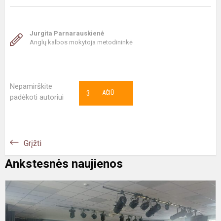
Jurgita Parnarauskienė
Anglų kalbos mokytoja metodininkė
Nepamirškite
3
AČIŪ
padėkoti autoriui
Grįžti
Ankstesnės naujienos
#
T
M
U