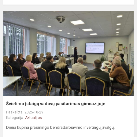
Š
į
v
p
g
Švietimo įstaigų vadovų pasitarimas gimnazijoje
Paskelbta: 2025-10-29
Kategorija:
Aktualijos
Diena kupina prasmingo bendradarbiavimo ir vertingų įžvalgų.