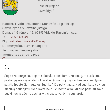
Raseinių rajono
savivaldybė
Raseinių r. Viduklės Simono Stanevičiaus gimnazija
Savivaldybės biudžetinė įstaiga
Dariaus ir Girėno g. 12, 60352 Viduklė, Raseinių r. sav.
Tel.
+37069969049
El. p.
viduklesgimnazija@vssg.lt
Duomenys kaupiami ir saugomi
Juridinių asmenų registre
Įmonės kodas 190106933
© 2022. Raseinių r. Viduklės Simono Stanevičiaus gimnazija. Visos teisės
Šioje svetainėje naudojame slapukus siekdami užtikrinti jums teikiamų
saugomos.
Kopijuoti turinį be raštiško gimnazijos sutikimo griežtai draudžiama.
paslaugų kokybę, analizuoti svetainės naudojimą ir optimizuoti naršymo
patirtį. Spustelėję mygtuką „Sutinku“, jūs patvirtinate, kad sutinkate su visų
Prieinamumo paraiška
Slapukų valdymas
slapukų naudojimu šioje svetainėje. Jei norite atšaukti arba pakeisti savo
sutikimus, prašome apsilankyti
slapukų valdymo puslapyje
.
Sumanus būdas atnaujinti
mokyklos interneto
svetainę