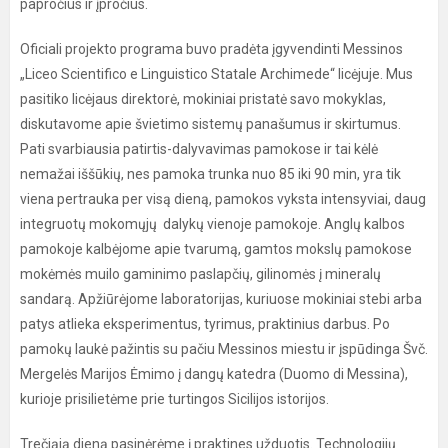
papročius ir įpročius.
Oficiali projekto programa buvo pradėta įgyvendinti Messinos
„Liceo Scientifico e Linguistico Statale Archimede“ licėjuje. Mus
pasitiko licėjaus direktorė, mokiniai pristatė savo mokyklas,
diskutavome apie švietimo sistemų panašumus ir skirtumus.
Pati svarbiausia patirtis-dalyvavimas pamokose ir tai kėlė
nemažai iššūkių, nes pamoka trunka nuo 85 iki 90 min, yra tik
viena pertrauka per visą dieną, pamokos vyksta intensyviai, daug
integruotų mokomųjų dalykų vienoje pamokoje. Anglų kalbos
pamokoje kalbėjome apie tvarumą, gamtos mokslų pamokose
mokėmės muilo gaminimo paslapčių, gilinomės į mineralų
sandarą. Apžiūrėjome laboratorijas, kuriuose mokiniai stebi arba
patys atlieka eksperimentus, tyrimus, praktinius darbus. Po
pamokų laukė pažintis su pačiu Messinos miestu ir įspūdinga Švč.
Mergelės Marijos Ėmimo į dangų katedra (Duomo di Messina),
kurioje prisilietėme prie turtingos Sicilijos istorijos.
Trečiąją dieną pasinėrėme į praktines užduotis. Technologijų