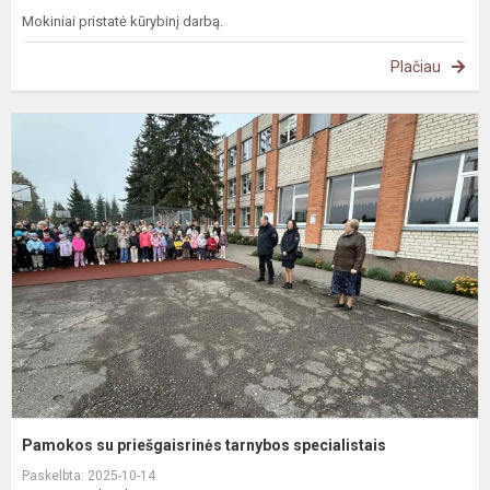
Mokiniai pristatė kūrybinį darbą.
Plačiau
P
s
p
t
s
Pamokos su priešgaisrinės tarnybos specialistais
Paskelbta: 2025-10-14