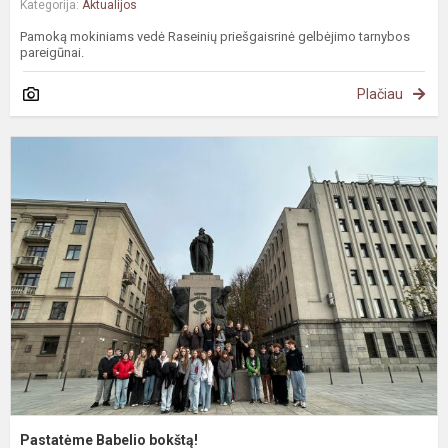
Kategorija:
Aktualijos
Pamoką mokiniams vedė Raseinių priešgaisrinė gelbėjimo tarnybos
pareigūnai.
Plačiau
P
B
b
Pastatėme Babelio bokštą!