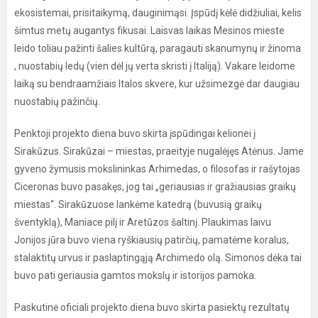
ekosistemai, prisitaikymą, dauginimąsi. Įspūdį kėlė didžiuliai, kelis
šimtus metų augantys fikusai. Laisvas laikas Mesinos mieste
leido toliau pažinti šalies kultūrą, paragauti skanumynų ir žinoma
, nuostabių ledų (vien dėl jų verta skristi į Italiją). Vakare leidome
laiką su bendraamžiais Italos skvere, kur užsimezgė dar daugiau
nuostabių pažinčių.
Penktoji projekto diena buvo skirta įspūdingai kelionei į
Sirakūzus. Sirakūzai – miestas, praeityje nugalėjęs Atėnus. Jame
gyveno žymusis mokslininkas Arhimedas, o filosofas ir rašytojas
Ciceronas buvo pasakęs, jog tai „geriausias ir gražiausias graikų
miestas“. Sirakūzuose lankėme katedrą (buvusią graikų
šventyklą), Maniace pilį ir Aretūzos šaltinį. Plaukimas laivu
Jonijos jūra buvo viena ryškiausių patirčių, pamatėme koralus,
stalaktitų urvus ir paslaptingąją Archimedo olą. Simonos dėka tai
buvo pati geriausia gamtos mokslų ir istorijos pamoka.
Paskutinė oficiali projekto diena buvo skirta pasiektų rezultatų