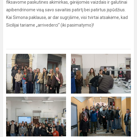
fiksavome paskutines akimirkas, gėrėjomės vaizdais ir galutinai
apibendrinome visą savo savaitės patirtį bei patirtus įspūdžius.
Kai Simona paklausė, ar dar sugrįšime, visi tvirtai atsakėme, kad
Sicilijai tariame „arrivederci“ (iki pasimatymo)!