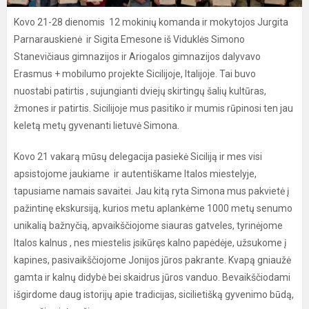
Kovo 21-28 dienomis 12 mokinių komanda ir mokytojos Jurgita
Parnarauskienė ir Sigita Emesone iš Viduklės Simono
Stanevičiaus gimnazijos ir Ariogalos gimnazijos dalyvavo
Erasmus + mobilumo projekte Sicilijoje, Italijoje. Tai buvo
nuostabi patirtis , sujungianti dviejų skirtingų šalių kultūras,
žmones ir patirtis. Sicilijoje mus pasitiko ir mumis rūpinosi ten jau
keletą metų gyvenanti lietuvė Simona.
Kovo 21 vakarą mūsų delegacija pasiekė Siciliją ir mes visi
apsistojome jaukiame ir autentiškame Italos miestelyje,
tapusiame namais savaitei. Jau kitą ryta Simona mus pakvietė į
pažintinę ekskursiją, kurios metu aplankėme 1000 metų senumo
unikalią bažnyčią, apvaikščiojome siauras gatveles, tyrinėjome
Italos kalnus , nes miestelis įsikūręs kalno papėdėje, užsukome į
kapines, pasivaikščiojome Jonijos jūros pakrante. Kvapą gniaužė
gamta ir kalnų didybė bei skaidrus jūros vanduo. Bevaikščiodami
išgirdome daug istorijų apie tradicijas, sicilietišką gyvenimo būdą,