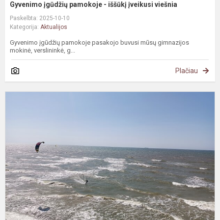
Gyvenimo įgūdžių pamokoje - iššūkį įveikusi viešnia
Paskelbta: 2025-10-10
Kategorija:
Aktualijos
Gyvenimo įgūdžių pamokoje pasakojo buvusi mūsų gimnazijos
mokinė, verslininkė, g...
Plačiau
Š
a
p
K