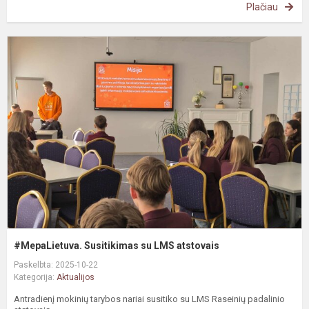
Plačiau
#
S
s
L
a
#MepaLietuva. Susitikimas su LMS atstovais
Paskelbta: 2025-10-22
Kategorija:
Aktualijos
Antradienį mokinių tarybos nariai susitiko su LMS Raseinių padalinio