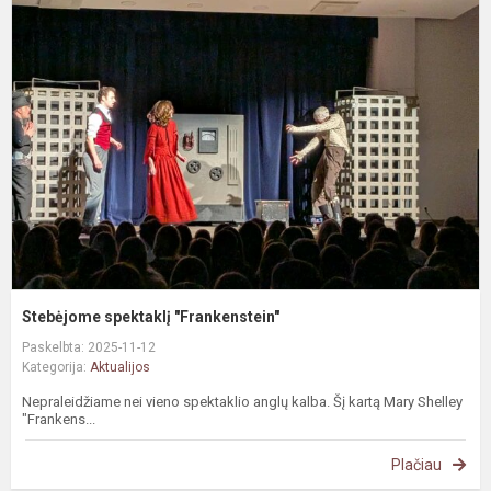
s
"
Stebėjome spektaklį "Frankenstein"
Paskelbta: 2025-11-12
Kategorija:
Aktualijos
Nepraleidžiame nei vieno spektaklio anglų kalba. Šį kartą Mary Shelley
"Frankens...
Plačiau