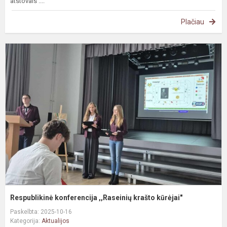
atstovais ....
Plačiau
R
k
,
k
k
Respublikinė konferencija ,,Raseinių krašto kūrėjai"
Paskelbta: 2025-10-16
Kategorija:
Aktualijos