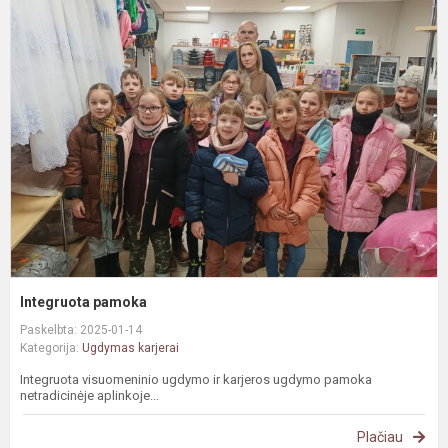
I
p
Integruota pamoka
Paskelbta: 2025-01-14
Kategorija:
Ugdymas karjerai
Integruota visuomeninio ugdymo ir karjeros ugdymo pamoka
netradicinėje aplinkoje...
Plačiau