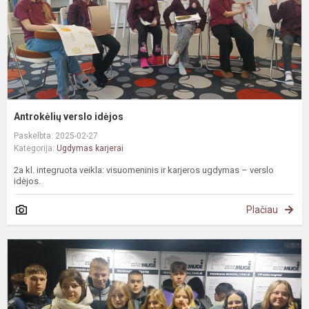
Antrokėlių verslo idėjos
Paskelbta: 2025-02-27
Kategorija:
Ugdymas karjerai
2a kl. integruota veikla: visuomeninis ir karjeros ugdymas – verslo
idėjos.
Plačiau
G
i
į
A