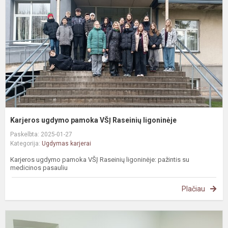
V
R
l
Karjeros ugdymo pamoka VŠĮ Raseinių ligoninėje
Paskelbta: 2025-01-27
Kategorija:
Ugdymas karjerai
Karjeros ugdymo pamoka VŠĮ Raseinių ligoninėje: pažintis su
medicinos pasauliu
Plačiau
S
s