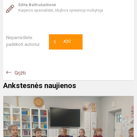
Edita Baltrušaitienė
Karjeros specialistė, tikybos vyresnioji mokytoja
Nepamirškite
5
AČIŪ
padėkoti autoriui
Grįžti
Ankstesnės naujienos
A
v
i