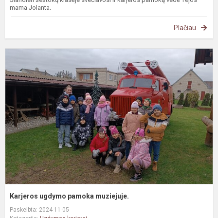
mama Jolanta.
Plačiau
K
u
p
m
Karjeros ugdymo pamoka muziejuje.
Paskelbta: 2024-11-05