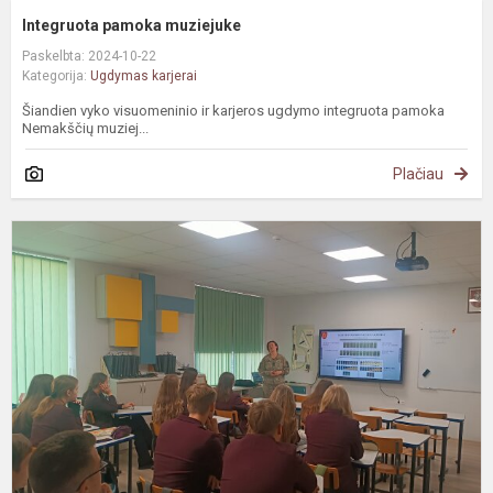
Integruota pamoka muziejuke
Paskelbta: 2024-10-22
Kategorija:
Ugdymas karjerai
Šiandien vyko visuomeninio ir karjeros ugdymo integruota pamoka
Nemakščių muziej...
Plačiau
S
s
L
k
a