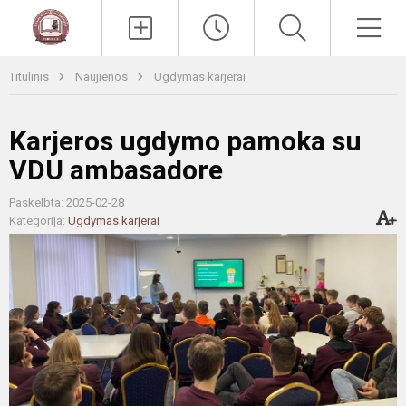
Paieška
Men
Titulinis
Naujienos
Ugdymas karjerai
Karjeros ugdymo pamoka su
VDU ambasadore
Paskelbta: 2025-02-28
Kategorija:
Ugdymas karjerai