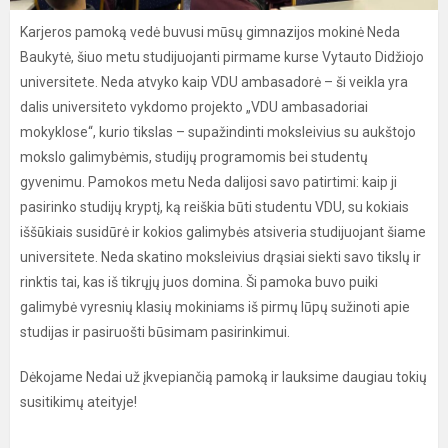
Karjeros pamoką vedė buvusi mūsų gimnazijos mokinė Neda
Baukytė, šiuo metu studijuojanti pirmame kurse Vytauto Didžiojo
universitete. Neda atvyko kaip VDU ambasadorė – ši veikla yra
dalis universiteto vykdomo projekto „VDU ambasadoriai
mokyklose“, kurio tikslas – supažindinti moksleivius su aukštojo
mokslo galimybėmis, studijų programomis bei studentų
gyvenimu. Pamokos metu Neda dalijosi savo patirtimi: kaip ji
pasirinko studijų kryptį, ką reiškia būti studentu VDU, su kokiais
iššūkiais susidūrė ir kokios galimybės atsiveria studijuojant šiame
universitete. Neda skatino moksleivius drąsiai siekti savo tikslų ir
rinktis tai, kas iš tikrųjų juos domina. Ši pamoka buvo puiki
galimybė vyresnių klasių mokiniams iš pirmų lūpų sužinoti apie
studijas ir pasiruošti būsimam pasirinkimui.
Dėkojame Nedai už įkvepiančią pamoką ir lauksime daugiau tokių
susitikimų ateityje!