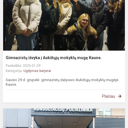
m
m
K
Gimnazistų išvyka į Aukštųjų mokyklų mugę Kaune.
Paskelbta: 2025-01-29
Kategorija:
Ugdymas karjerai
Sausio 29 d. grupelė gimnazistų dalyvavo Aukštųjų mokyklų mugėje
Kaune.
Plačiau
K
u
p