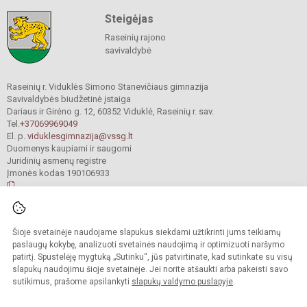
Steigėjas
Raseinių rajono
savivaldybė
Raseinių r. Viduklės Simono Stanevičiaus gimnazija
Savivaldybės biudžetinė įstaiga
Dariaus ir Girėno g. 12, 60352 Viduklė, Raseinių r. sav.
Tel.
+37069969049
El. p.
viduklesgimnazija@vssg.lt
Duomenys kaupiami ir saugomi
Juridinių asmenų registre
Įmonės kodas 190106933
© 2022. Raseinių r. Viduklės Simono Stanevičiaus gimnazija. Visos teisės
Šioje svetainėje naudojame slapukus siekdami užtikrinti jums teikiamų
saugomos.
Kopijuoti turinį be raštiško gimnazijos sutikimo griežtai draudžiama.
paslaugų kokybę, analizuoti svetainės naudojimą ir optimizuoti naršymo
patirtį. Spustelėję mygtuką „Sutinku“, jūs patvirtinate, kad sutinkate su visų
Prieinamumo paraiška
Slapukų valdymas
slapukų naudojimu šioje svetainėje. Jei norite atšaukti arba pakeisti savo
sutikimus, prašome apsilankyti
slapukų valdymo puslapyje
.
Sumanus būdas atnaujinti
mokyklos interneto