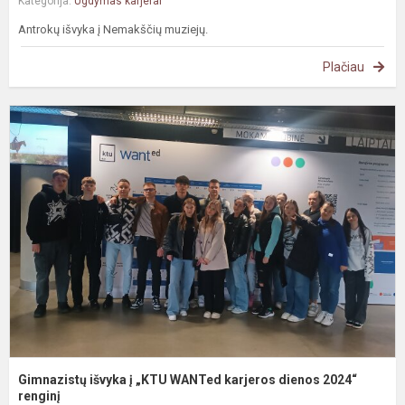
Kategorija:
Ugdymas karjerai
Antrokų išvyka į Nemakščių muziejų.
Plačiau
G
i
į
„
W
k
d
2
re
Gimnazistų išvyka į „KTU WANTed karjeros dienos 2024“
renginį