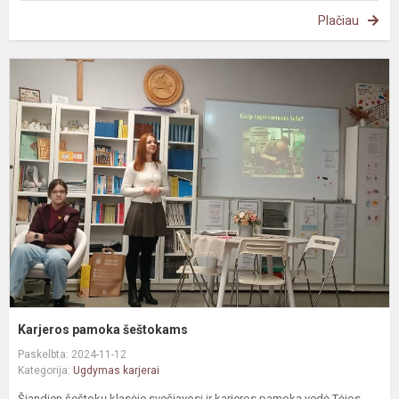
Plačiau
K
p
š
Karjeros pamoka šeštokams
Paskelbta: 2024-11-12
Kategorija:
Ugdymas karjerai
Šiandien šeštokų klasėje svečiavosi ir karjeros pamoką vedė Tėjos