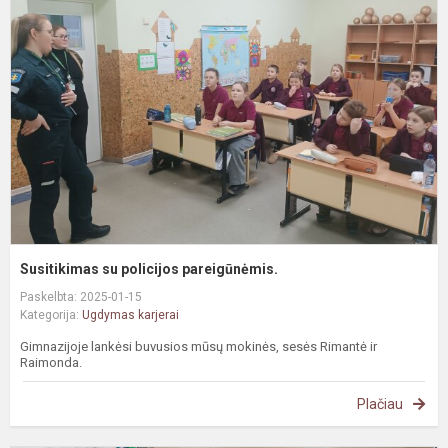
p
p
Susitikimas su policijos pareigūnėmis.
Paskelbta: 2025-01-15
Kategorija:
Ugdymas karjerai
Gimnazijoje lankėsi buvusios mūsų mokinės, sesės Rimantė ir
Raimonda.
Plačiau