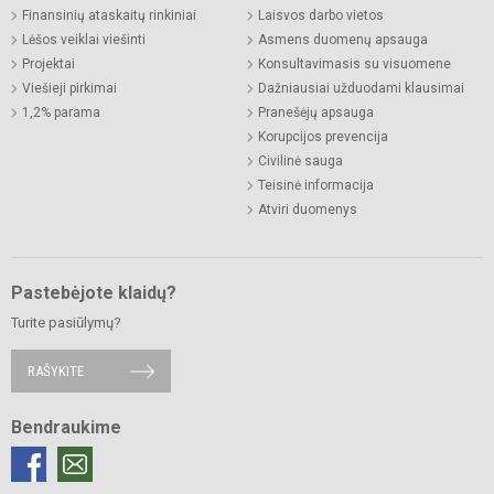
Finansinių ataskaitų rinkiniai
Laisvos darbo vietos
Lėšos veiklai viešinti
Asmens duomenų apsauga
Projektai
Konsultavimasis su visuomene
Viešieji pirkimai
Dažniausiai užduodami klausimai
1,2% parama
Pranešėjų apsauga
Korupcijos prevencija
Civilinė sauga
Teisinė informacija
Atviri duomenys
Pastebėjote klaidų?
Turite pasiūlymų?
RAŠYKITE
Bendraukime