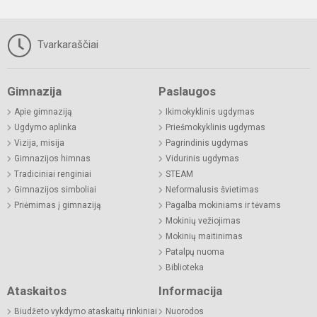
Tvarkaraščiai
Gimnazija
Paslaugos
Apie gimnaziją
Ikimokyklinis ugdymas
Ugdymo aplinka
Priešmokyklinis ugdymas
Vizija, misija
Pagrindinis ugdymas
Gimnazijos himnas
Vidurinis ugdymas
Tradiciniai renginiai
STEAM
Gimnazijos simboliai
Neformalusis švietimas
Priėmimas į gimnaziją
Pagalba mokiniams ir tėvams
Mokinių vežiojimas
Mokinių maitinimas
Patalpų nuoma
Biblioteka
Ataskaitos
Informacija
Biudžeto vykdymo ataskaitų rinkiniai
Nuorodos