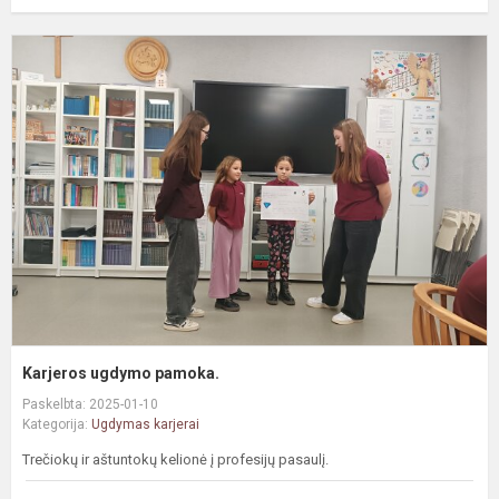
K
u
p
Karjeros ugdymo pamoka.
Paskelbta: 2025-01-10
Kategorija:
Ugdymas karjerai
Trečiokų ir aštuntokų kelionė į profesijų pasaulį.