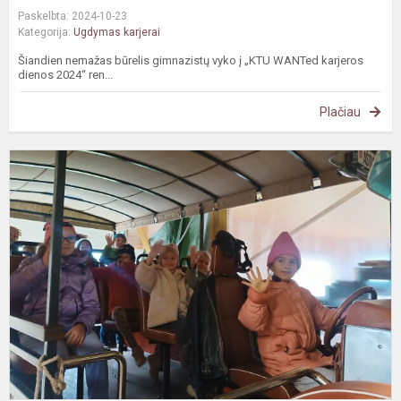
Paskelbta: 2024-10-23
Kategorija:
Ugdymas karjerai
Šiandien nemažas būrelis gimnazistų vyko į „KTU WANTed karjeros
dienos 2024“ ren...
Plačiau
I
p
m