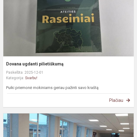
Dovana ugdanti pilietiškumą
Paskelbta: 2025-12-01
Kategorija:
Svarbu!
Puiki priemonė mokiniams geriau pažinti savo kraštą
Plačiau
S
d
g