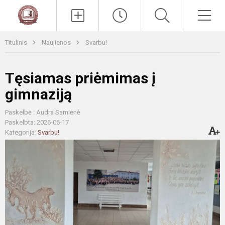
Paieška
Men
Titulinis
Naujienos
Svarbu!
Tęsiamas priėmimas į
gimnaziją
Paskelbė : Audra Samienė
Paskelbta: 2026-06-17
Kategorija:
Svarbu!