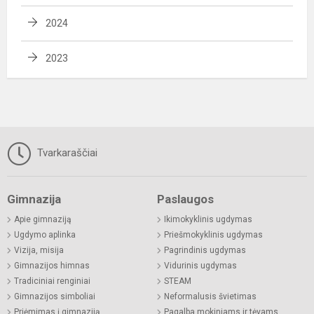
2024
2023
Tvarkaraščiai
Gimnazija
Paslaugos
Apie gimnaziją
Ikimokyklinis ugdymas
Ugdymo aplinka
Priešmokyklinis ugdymas
Vizija, misija
Pagrindinis ugdymas
Gimnazijos himnas
Vidurinis ugdymas
Tradiciniai renginiai
STEAM
Gimnazijos simboliai
Neformalusis švietimas
Priėmimas į gimnaziją
Pagalba mokiniams ir tėvams