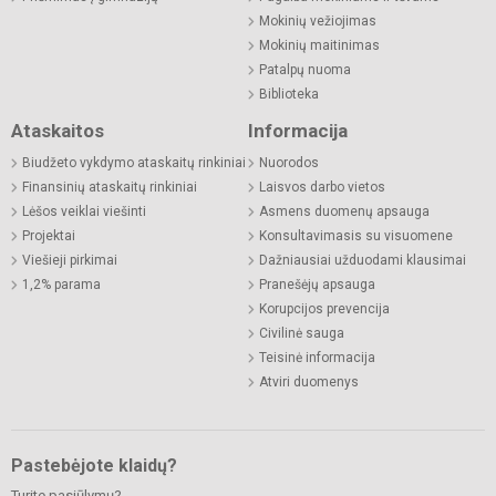
Mokinių vežiojimas
Mokinių maitinimas
Patalpų nuoma
Biblioteka
Ataskaitos
Informacija
Biudžeto vykdymo ataskaitų rinkiniai
Nuorodos
Finansinių ataskaitų rinkiniai
Laisvos darbo vietos
Lėšos veiklai viešinti
Asmens duomenų apsauga
Projektai
Konsultavimasis su visuomene
Viešieji pirkimai
Dažniausiai užduodami klausimai
1,2% parama
Pranešėjų apsauga
Korupcijos prevencija
Civilinė sauga
Teisinė informacija
Atviri duomenys
Pastebėjote klaidų?
Turite pasiūlymų?