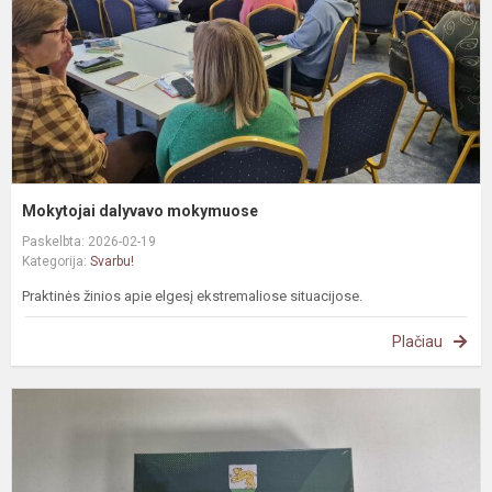
Mokytojai dalyvavo mokymuose
Paskelbta: 2026-02-19
Kategorija:
Svarbu!
Praktinės žinios apie elgesį ekstremaliose situacijose.
Plačiau
D
u
p