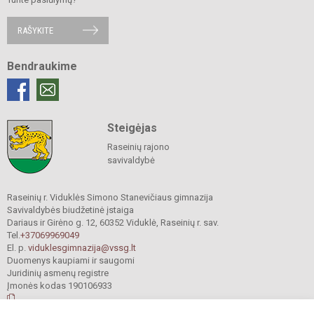
RAŠYKITE
Bendraukime
Steigėjas
Raseinių rajono
savivaldybė
Raseinių r. Viduklės Simono Stanevičiaus gimnazija
Savivaldybės biudžetinė įstaiga
Dariaus ir Girėno g. 12, 60352 Viduklė, Raseinių r. sav.
Tel.
+37069969049
El. p.
viduklesgimnazija@vssg.lt
Duomenys kaupiami ir saugomi
Juridinių asmenų registre
Įmonės kodas 190106933