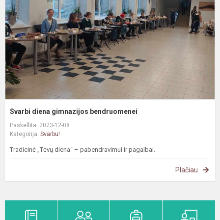
b
Svarbi diena gimnazijos bendruomenei
Paskelbta: 2023-12-08
Kategorija:
Svarbu!
Tradicinė „Tėvų diena“ – pabendravimui ir pagalbai.
Plačiau