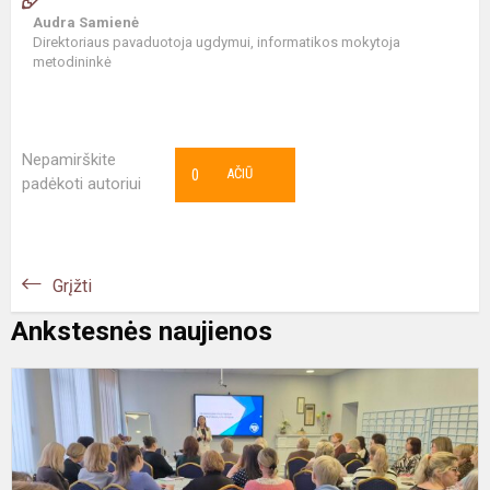
Audra Samienė
Direktoriaus pavaduotoja ugdymui, informatikos mokytoja
metodininkė
Nepamirškite
0
AČIŪ
padėkoti autoriui
Grįžti
Ankstesnės naujienos
M
d
m