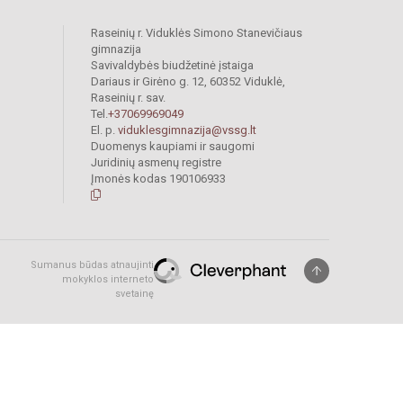
Raseinių r. Viduklės Simono Stanevičiaus
gimnazija
Savivaldybės biudžetinė įstaiga
Dariaus ir Girėno g. 12, 60352 Viduklė,
Raseinių r. sav.
Tel.
+37069969049
El. p.
viduklesgimnazija@vssg.lt
Duomenys kaupiami ir saugomi
Juridinių asmenų registre
Įmonės kodas 190106933
Sumanus būdas atnaujinti
mokyklos interneto
svetainę