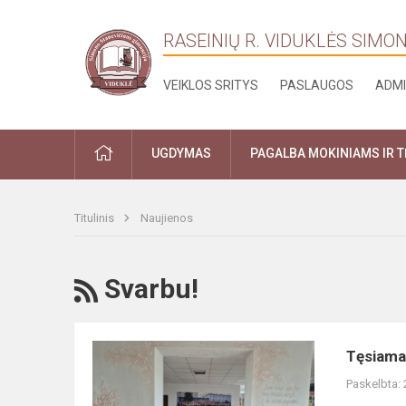
RASEINIŲ R. VIDUKLĖS SIMO
VEIKLOS SRITYS
PASLAUGOS
ADMI
PRADŽIA
UGDYMAS
PAGALBA MOKINIAMS IR 
Titulinis
Naujienos
RSS
Svarbu!
Tęsiamas
Tęsiama
priėmimas
Paskelbta:
į