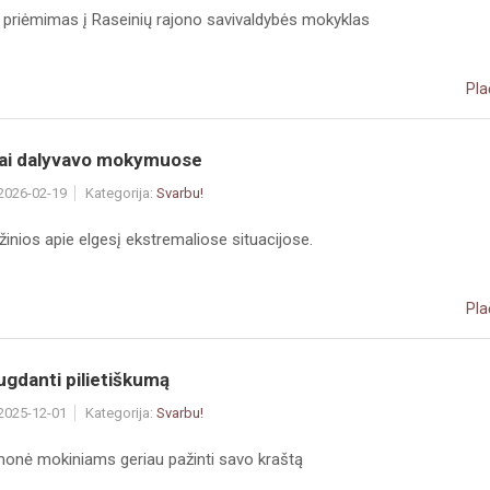
priėmimas į Raseinių rajono savivaldybės mokyklas
Pla
ai dalyvavo mokymuose
 2026-02-19
Kategorija:
Svarbu!
žinios apie elgesį ekstremaliose situacijose.
Pla
gdanti pilietiškumą
 2025-12-01
Kategorija:
Svarbu!
emonė mokiniams geriau pažinti savo kraštą