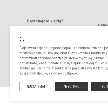
Pastebėjote klaidų?
Bend
Turite pasiūlymų?
RAŠYKITE
Šioje svetainėje naudojame slapukus siekdami užtikrinti j
teikiamų paslaugų kokybę, analizuoti svetainės naudojimą 
optimizuoti naršymo patirtį. Spustelėję mygtuką „Sutinku“,
patvirtinate, kad sutinkate su visų slapukų naudojimu šioje
svetainėje. Jei norite atšaukti arba pakeisti savo sutikimu
© 2022. Raseinių r. Viduklės Simono Stanevičiaus gimnazija. Visos te
apsilankyti
slapukų valdymo puslapyje
.
saugomos.
Kopijuoti turinį be raštiško gimnazijos sutikimo griežtai draudžiama.
NUSTATYMAI
NESUTINKU
SUT