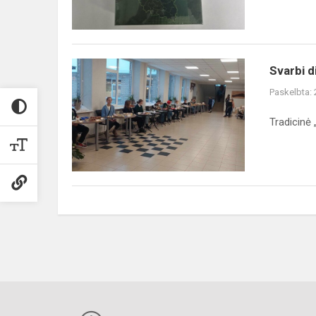
Svarbi
Svarbi 
diena
Paskelbta:
gimnazijos
bendruomenei
Tradicinė 