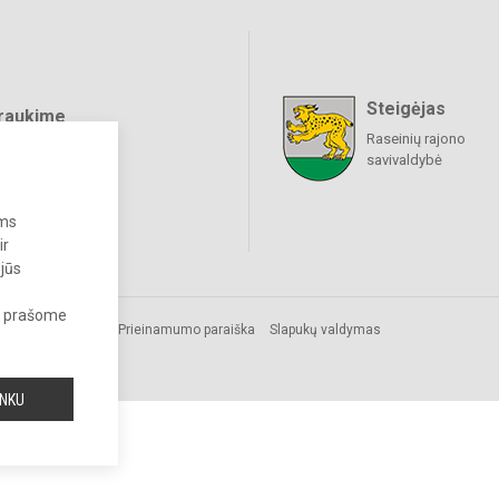
Steigėjas
raukime
Raseinių rajono
savivaldybė
ums
ir
 jūs
s, prašome
isės
Prieinamumo paraiška
Slapukų valdymas
INKU