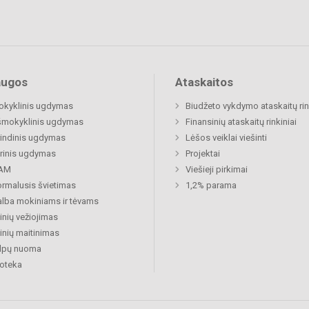
augos
Ataskaitos
okyklinis ugdymas
Biudžeto vykdymo ataskaitų rin
šmokyklinis ugdymas
Finansinių ataskaitų rinkiniai
indinis ugdymas
Lėšos veiklai viešinti
rinis ugdymas
Projektai
AM
Viešieji pirkimai
rmalusis švietimas
1,2% parama
lba mokiniams ir tėvams
nių vežiojimas
nių maitinimas
alpų nuoma
ioteka