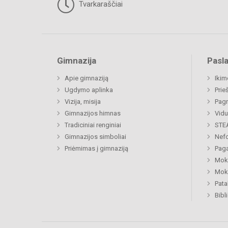
Tvarkaraščiai
Gimnazija
Pasl
Apie gimnaziją
Ikim
Ugdymo aplinka
Prie
Vizija, misija
Pagr
Gimnazijos himnas
Vidu
Tradiciniai renginiai
STE
Gimnazijos simboliai
Nefo
Priėmimas į gimnaziją
Paga
Moki
Moki
Pat
Bibl