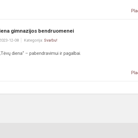
Pla
diena gimnazijos bendruomenei
 2023-12-08
Kategorija:
Svarbu!
„Tėvų diena“ – pabendravimui ir pagalbai.
Pla