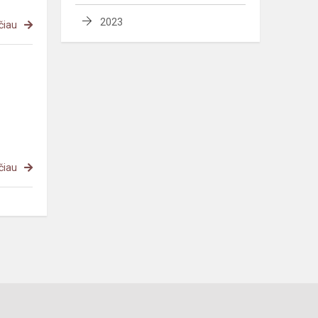
2023
čiau
čiau