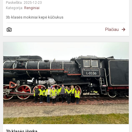
Paskelbta: 2025-12-23
Kategorija:
Renginiai
3b klasės mokiniai kepė kūčiukus
Plačiau
3
k
i
3b klasės išvyka