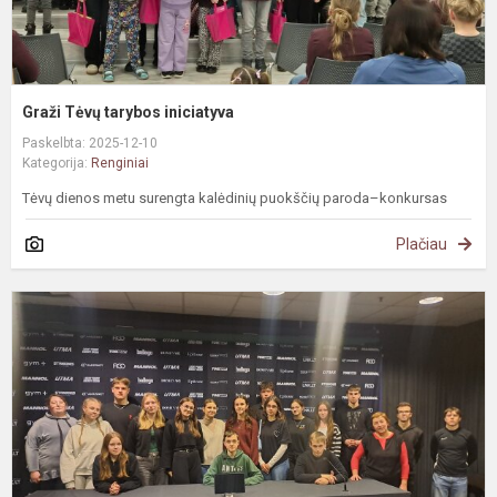
Graži Tėvų tarybos iniciatyva
Paskelbta: 2025-12-10
Kategorija:
Renginiai
Tėvų dienos metu surengta kalėdinių puokščių paroda–konkursas
Plačiau
A
i