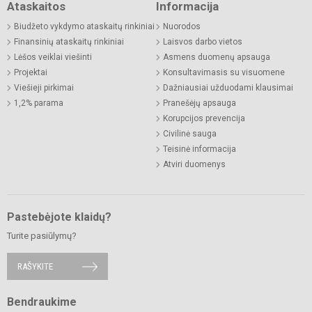
Ataskaitos
Informacija
Biudžeto vykdymo ataskaitų rinkiniai
Nuorodos
Finansinių ataskaitų rinkiniai
Laisvos darbo vietos
Lėšos veiklai viešinti
Asmens duomenų apsauga
Projektai
Konsultavimasis su visuomene
Viešieji pirkimai
Dažniausiai užduodami klausimai
1,2% parama
Pranešėjų apsauga
Korupcijos prevencija
Civilinė sauga
Teisinė informacija
Atviri duomenys
Pastebėjote klaidų?
Turite pasiūlymų?
RAŠYKITE
Bendraukime