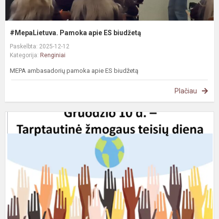
#MepaLietuva. Pamoka apie ES biudžetą
Paskelbta: 2025-12-12
Kategorija:
Renginiai
MEPA ambasadorių pamoka apie ES biudžetą
Plačiau
#
P
Ž
t
d
p