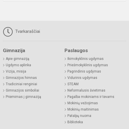
Tvarkaraščiai
Gimnazija
Paslaugos
Apie gimnaziją
Ikimokyklinis ugdymas
Ugdymo aplinka
Priešmokyklinis ugdymas
Vizija, misija
Pagrindinis ugdymas
Gimnazijos himnas
Vidurinis ugdymas
Tradiciniai renginiai
STEAM
Gimnazijos simboliai
Neformalusis švietimas
Priėmimas į gimnaziją
Pagalba mokiniams ir tėvams
Mokinių vežiojimas
Mokinių maitinimas
Patalpų nuoma
Biblioteka