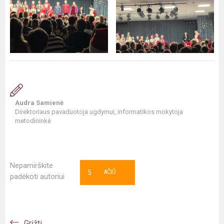
Audra Samienė
Direktoriaus pavaduotoja ugdymui, informatikos mokytoja
metodininkė
Nepamirškite
5
AČIŪ
padėkoti autoriui
Grįžti