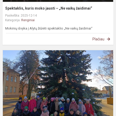
Spektaklis, kuris moko jausti – „Ne vaikų žaidimai“
Paskelbta: 2025-12-14
Kategorija:
Renginiai
Mokinių išvyka į Alytų žiūrėti spektaklio „Ne vaikų žaidimai“
Plačiau
E
„
b
K
d
r