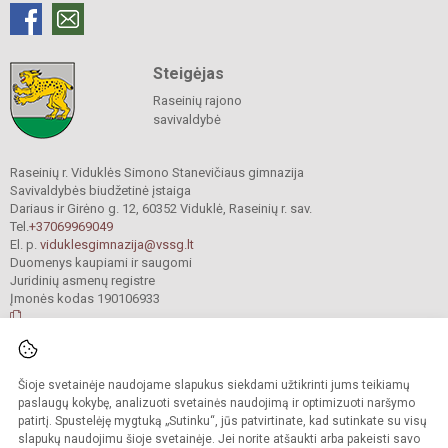
Steigėjas
Raseinių rajono
savivaldybė
Raseinių r. Viduklės Simono Stanevičiaus gimnazija
Savivaldybės biudžetinė įstaiga
Dariaus ir Girėno g. 12, 60352 Viduklė, Raseinių r. sav.
Tel.
+37069969049
El. p.
viduklesgimnazija@vssg.lt
Duomenys kaupiami ir saugomi
Juridinių asmenų registre
Įmonės kodas 190106933
© 2022. Raseinių r. Viduklės Simono Stanevičiaus gimnazija. Visos teisės
Šioje svetainėje naudojame slapukus siekdami užtikrinti jums teikiamų
saugomos.
Kopijuoti turinį be raštiško gimnazijos sutikimo griežtai draudžiama.
paslaugų kokybę, analizuoti svetainės naudojimą ir optimizuoti naršymo
patirtį. Spustelėję mygtuką „Sutinku“, jūs patvirtinate, kad sutinkate su visų
Prieinamumo paraiška
Slapukų valdymas
slapukų naudojimu šioje svetainėje. Jei norite atšaukti arba pakeisti savo