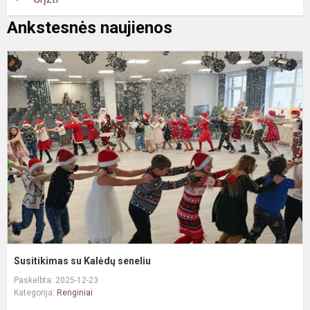
Ankstesnės naujienos
S
s
K
s
Susitikimas su Kalėdų seneliu
Paskelbta: 2025-12-23
Kategorija:
Renginiai