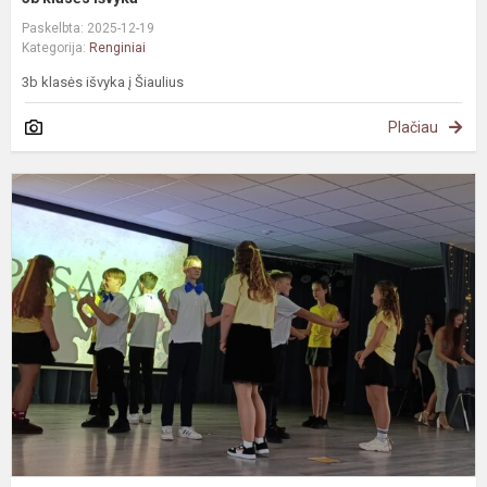
Paskelbta: 2025-12-19
Kategorija:
Renginiai
3b klasės išvyka į Šiaulius
Plačiau
K
k