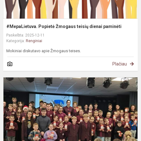
#MepaLietuva. Popietė Žmogaus teisių dienai paminėti
Paskelbta: 2025-12-11
Kategorija:
Renginiai
Mokiniai diskutavo apie Žmogaus teises.
Plačiau
G
T
t
i