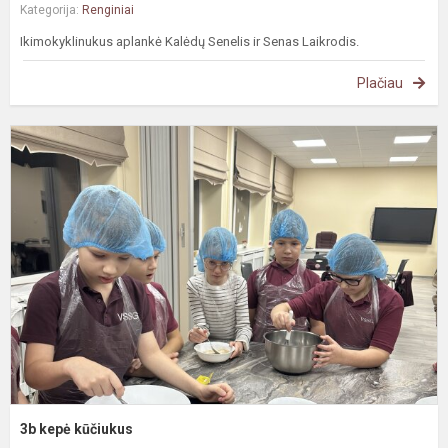
Kategorija:
Renginiai
Ikimokyklinukus aplankė Kalėdų Senelis ir Senas Laikrodis.
Plačiau
3
k
k
3b kepė kūčiukus