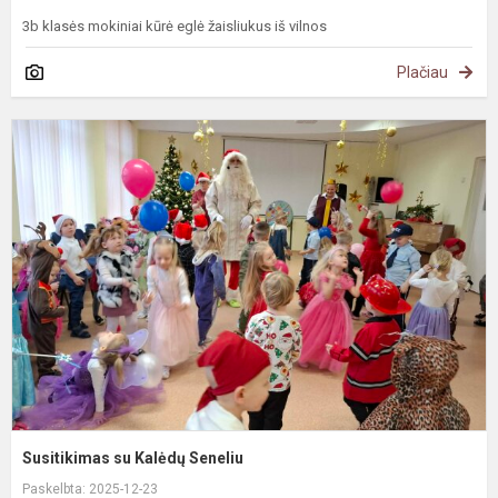
3b klasės mokiniai kūrė eglė žaisliukus iš vilnos
Plačiau
S
s
K
S
Susitikimas su Kalėdų Seneliu
Paskelbta: 2025-12-23