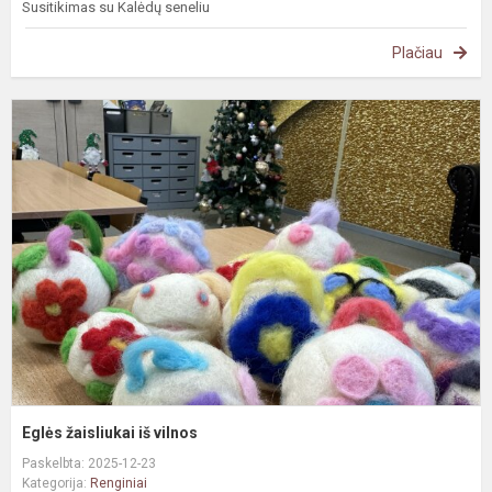
Susitikimas su Kalėdų seneliu
Plačiau
E
ž
i
v
Eglės žaisliukai iš vilnos
Paskelbta: 2025-12-23
Kategorija:
Renginiai