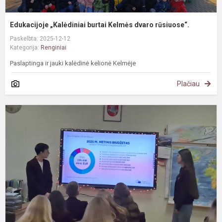
Edukacijoje „Kalėdiniai burtai Kelmės dvaro rūsiuose“.
Paskelbta: 2025-12-12
Kategorija:
Renginiai
Paslaptinga ir jauki kalėdinė kelionė Kelmėje
Plačiau
#
P
a
E
b