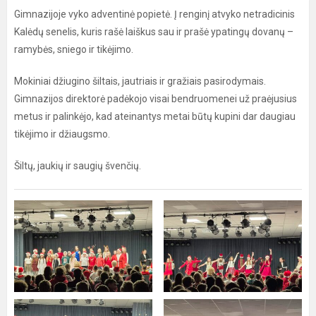
Gimnazijoje vyko adventinė popietė. Į renginį atvyko netradicinis
Kalėdų senelis, kuris rašė laiškus sau ir prašė ypatingų dovanų –
ramybės, sniego ir tikėjimo.
Mokiniai džiugino šiltais, jautriais ir gražiais pasirodymais.
Gimnazijos direktorė padėkojo visai bendruomenei už praėjusius
metus ir palinkėjo, kad ateinantys metai būtų kupini dar daugiau
tikėjimo ir džiaugsmo.
Šiltų, jaukių ir saugių švenčių.