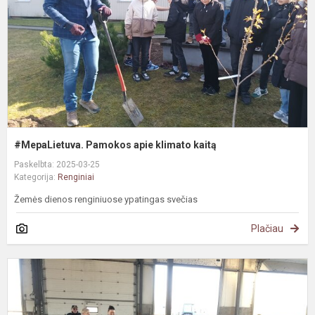
k
#MepaLietuva. Pamokos apie klimato kaitą
Paskelbta: 2025-03-25
Kategorija:
Renginiai
Žemės dienos renginiuose ypatingas svečias
Plačiau
P
i
p