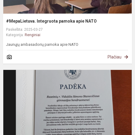
#MepaLietuva. Integruota pamoka apie NATO
Paskelbta: 2025-03-27
Kategorija:
Renginiai
Jaunųjų ambasadorių pamoka apie NATO
Plačiau
#
P
p
g