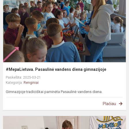
d
g
#MepaLietuva. Pasaulinė vandens diena gimnazijoje
Paskelbta: 2025-03-21
Kategorija:
Renginiai
Gimnazijoje tradiciškai paminėta Pasaulinė vandens diena.
Plačiau
„
B