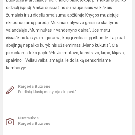
Edukacija Marcelijaus Martinaičio bibliotekoje pirmokams paliko
didžiulį įspūdį. Vaikai susipažino su naujausiais vaikiškais
žurnalais ir su dideliu smalsumu apžiūrėjo Knygos muziejuje
eksponuojamą parodą. Mokiniai dalyvavo garsinio skaitymo
valandėlėje „Muminukas ir vandenyno daina“. Jos metu
išsiaiškino kas yra mirjorama, kaip ji veikia ir ją išbandė. Taip pat
abejingų nepaliko kūrybinis užsiėmimas „Mano kukutis“. Čia
pirmokams teko paplušėti. Jie matavo, konstravo, kirpo, klijavo,
spalvino... Vėliau vaikai smagiai leido laiką sensoriniame
kambaryje.
Raigeda Buzienė
Pradinių klasių mokytoja ekspertė
Nuotraukos:
Raigeda Buzienė