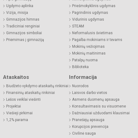
Ugdymo aplinka
Priešmokyklinis ugdymas
Vizija, misija
Pagrindinis ugdymas
Gimnazijos himnas
Vidurinis ugdymas
Tradiciniai renginiai
STEAM
Gimnazijos simboliai
Neformalusis švietimas
Priėmimas į gimnaziją
Pagalba mokiniams ir tėvams
Mokinių vežiojimas
Mokinių maitinimas
Patalpų nuoma
Biblioteka
Ataskaitos
Informacija
Biudžeto vykdymo ataskaitų rinkiniai
Nuorodos
Finansinių ataskaitų rinkiniai
Laisvos darbo vietos
Lėšos veiklai viešinti
Asmens duomenų apsauga
Projektai
Konsultavimasis su visuomene
Viešieji pirkimai
Dažniausiai užduodami klausimai
1,2% parama
Pranešėjų apsauga
Korupcijos prevencija
Civilinė sauga