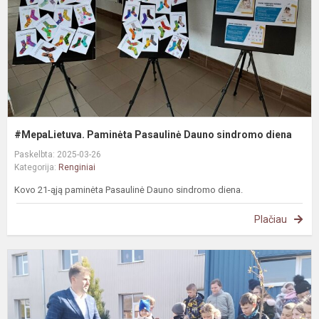
d
#MepaLietuva. Paminėta Pasaulinė Dauno sindromo diena
Paskelbta: 2025-03-26
Kategorija:
Renginiai
Kovo 21-ąją paminėta Pasaulinė Dauno sindromo diena.
Plačiau
#
P
a
k