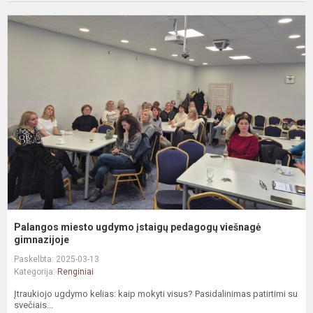
P
m
u
į
p
v
g
Palangos miesto ugdymo įstaigų pedagogų viešnagė
gimnazijoje
Paskelbta: 2025-03-13
Kategorija:
Renginiai
Įtraukiojo ugdymo kelias: kaip mokyti visus? Pasidalinimas patirtimi su
svečiais...