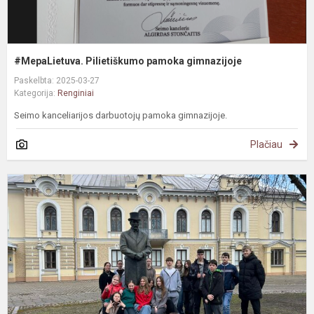
#MepaLietuva. Pilietiškumo pamoka gimnazijoje
Paskelbta: 2025-03-27
Kategorija:
Renginiai
Seimo kanceliarijos darbuotojų pamoka gimnazijoje.
Plačiau
S
e
K
t
V
f
l