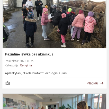
ū
Pažintinė išvyka pas ūkininkus
Paskelbta: 2025-03-23
Kategorija:
Renginiai
Aplankytas „Nikola biofarm“ ekologinis ūkis
Plačiau
#
P
v