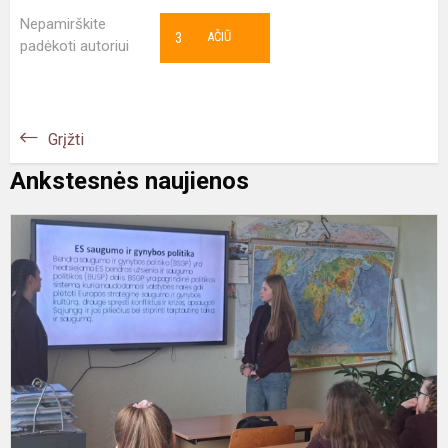
Nepamirškite
3
AČIŪ
padėkoti autoriui
Grįžti
Ankstesnės naujienos
#
I
p
a
N