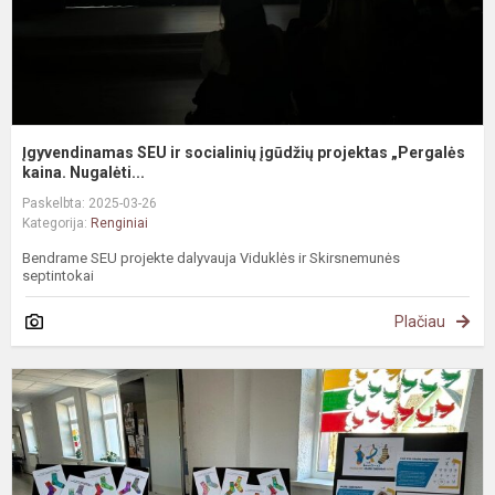
Įgyvendinamas SEU ir socialinių įgūdžių projektas „Pergalės
kaina. Nugalėti...
Paskelbta: 2025-03-26
Kategorija:
Renginiai
Bendrame SEU projekte dalyvauja Viduklės ir Skirsnemunės
septintokai
Plačiau
#
P
P
D
s