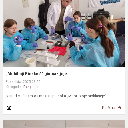
g
„Mobilioji Bioklasė“ gimnazijoje
Paskelbta: 2025-03-20
Kategorija:
Renginiai
Netradicinė gamtos mokslų pamoka „Mobiliojoje bioklasėje“.
Plačiau
S