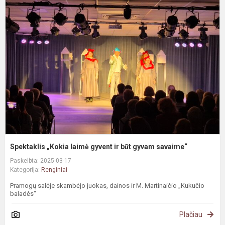
„
l
g
ir
b
g
s
Spektaklis „Kokia laimė gyvent ir būt gyvam savaime“
Paskelbta: 2025-03-17
Kategorija:
Renginiai
Pramogų salėje skambėjo juokas, dainos ir M. Martinaičio „Kukučio
baladės“
Plačiau