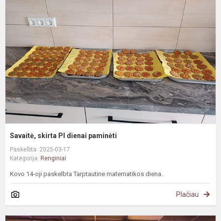
s
P
d
p
Savaitė, skirta PI dienai paminėti
Paskelbta: 2025-03-17
Kategorija:
Renginiai
Kovo 14-oji paskelbta Tarptautine matematikos diena.
Plačiau
S