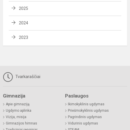
2025
2024
2023
Tvarkaraščiai
Gimnazija
Paslaugos
Apie gimnaziją
Ikimokyklinis ugdymas
Ugdymo aplinka
Priešmokyklinis ugdymas
Vizija, misija
Pagrindinis ugdymas
Gimnazijos himnas
Vidurinis ugdymas
Tradiciniai renginiai
STEAM