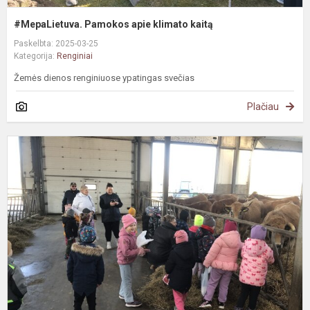
#MepaLietuva. Pamokos apie klimato kaitą
Paskelbta: 2025-03-25
Kategorija:
Renginiai
Žemės dienos renginiuose ypatingas svečias
Plačiau
P
i
p
ū