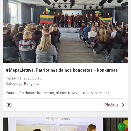
k
–
k
#MepaLietuva. Patriotinės dainos koncertas – konkursas
Paskelbta: 2025-03-10
Kategorija:
Renginiai
Patriotinės dainos koncertas, skirtas Kovo 11-osios minėjimui.
Plačiau
Š
i