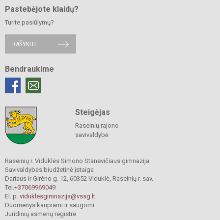
Pastebėjote klaidų?
Turite pasiūlymų?
RAŠYKITE
Bendraukime
Steigėjas
Raseinių rajono
savivaldybė
Raseinių r. Viduklės Simono Stanevičiaus gimnazija
Savivaldybės biudžetinė įstaiga
Dariaus ir Girėno g. 12, 60352 Viduklė, Raseinių r. sav.
Tel.
+37069969049
El. p.
viduklesgimnazija@vssg.lt
Duomenys kaupiami ir saugomi
Juridinių asmenų registre