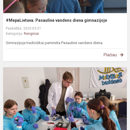
#MepaLietuva. Pasaulinė vandens diena gimnazijoje
Paskelbta: 2025-03-21
Kategorija:
Renginiai
Gimnazijoje tradiciškai paminėta Pasaulinė vandens diena.
Plačiau
„
B
g