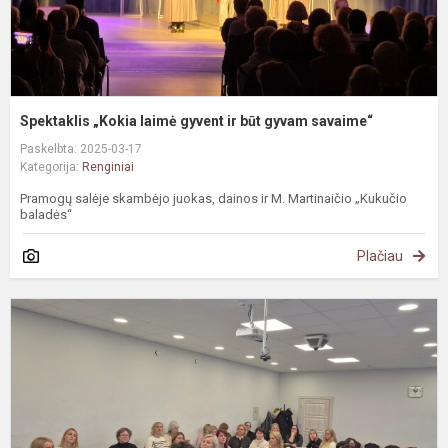
Spektaklis „Kokia laimė gyvent ir būt gyvam savaime“
Paskelbta: 2025-03-17
Kategorija:
Renginiai
Pramogų salėje skambėjo juokas, dainos ir M. Martinaičio „Kukučio
baladės“
Plačiau
P
m
u
į
p
v