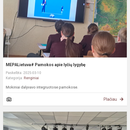
l
l
MEPALietuva# Pamokos apie lyčių lygybę
Paskelbta: 2025-03-10
Kategorija:
Renginiai
Mokiniai dalyvavo integruotose pamokose.
Plačiau
#
P
d