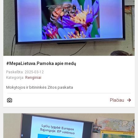
#MepaLietuva.Pamoka apie medų
Paskelbta: 2025-03-12
Kategorija:
Renginiai
Mokytojos ir bitininkės Zitos paskaita
Plačiau
M
P
a