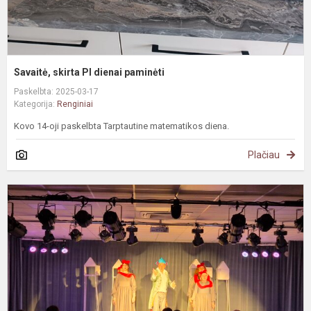
Savaitė, skirta PI dienai paminėti
Paskelbta: 2025-03-17
Kategorija:
Renginiai
Kovo 14-oji paskelbta Tarptautine matematikos diena.
Plačiau
S
„
l
g
ir
b
g
s