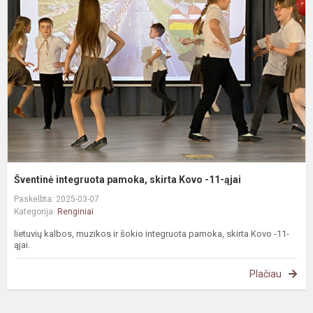
p
s
K
-
ą
Šventinė integruota pamoka, skirta Kovo -11-ąjai
Paskelbta: 2025-03-07
Kategorija:
Renginiai
lietuvių kalbos, muzikos ir šokio integruota pamoka, skirta Kovo -11-
ąjai.
Plačiau