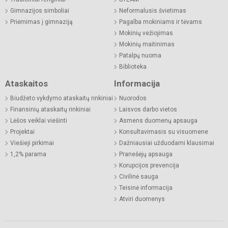
Gimnazijos simboliai
Neformalusis švietimas
Priėmimas į gimnaziją
Pagalba mokiniams ir tėvams
Mokinių vežiojimas
Mokinių maitinimas
Patalpų nuoma
Biblioteka
Ataskaitos
Informacija
Biudžeto vykdymo ataskaitų rinkiniai
Nuorodos
Finansinių ataskaitų rinkiniai
Laisvos darbo vietos
Lėšos veiklai viešinti
Asmens duomenų apsauga
Projektai
Konsultavimasis su visuomene
Viešieji pirkimai
Dažniausiai užduodami klausimai
1,2% parama
Pranešėjų apsauga
Korupcijos prevencija
Civilinė sauga
Teisinė informacija
Atviri duomenys