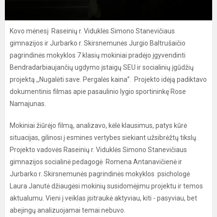
Kovo mėnesį Raseinių r. Viduklės Simono Stanevičiaus
gimnazijos ir Jurbarko r. Skirsnemunės Jurgio Baltrušaičio
pagrindinės mokyklos 7 klasių mokiniai pradėjo įgyvendinti
Bendradarbiaujančių ugdymo įstaigų SEU ir socialinių įgūdžių
projektą ,,Nugalėti save. Pergalės kaina”. Projekto idėją padiktavo
dokumentinis filmas apie pasaulinio lygio sportininkę Rose
Namajunas.
Mokiniai žiūrėjo filmą, analizavo, kėlė klausimus, patys kūrė
situacijas, gilinosi į esmines vertybes siekiant užsibrėžtų tikslų.
Projekto vadovės Raseinių r. Viduklės Simono Stanevičiaus
gimnazijos socialinė pedagogė Romena Antanavičienė ir
Jurbarko r. Skirsnemunės pagrindinės mokyklos psichologė
Laura Janutė džiaugėsi mokinių susidomėjimu projektu ir temos
aktualumu. Vieni į veiklas įsitraukė aktyviau, kiti - pasyviau, bet
abejingų analizuojamai temai nebuvo.