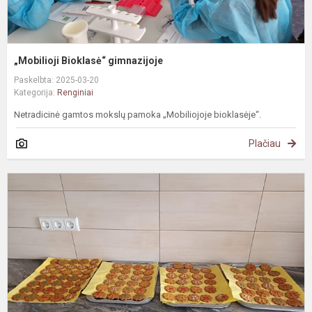
„Mobilioji Bioklasė“ gimnazijoje
Paskelbta: 2025-03-20
Kategorija:
Renginiai
Netradicinė gamtos mokslų pamoka „Mobiliojoje bioklasėje“.
Plačiau
S
s
P
d
p