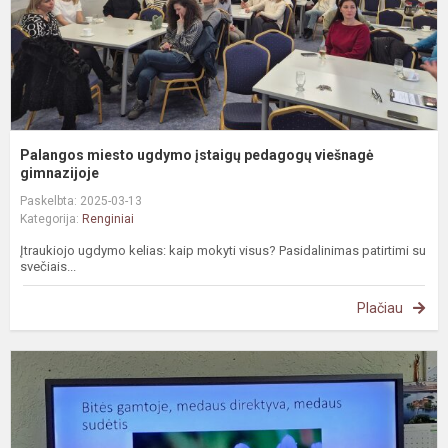
g
Palangos miesto ugdymo įstaigų pedagogų viešnagė
gimnazijoje
Paskelbta: 2025-03-13
Kategorija:
Renginiai
Įtraukiojo ugdymo kelias: kaip mokyti visus? Pasidalinimas patirtimi su
svečiais...
Plačiau
#
a
m