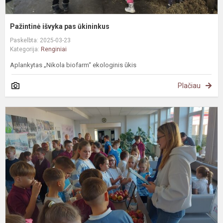
Pažintinė išvyka pas ūkininkus
Paskelbta: 2025-03-23
Kategorija:
Renginiai
Aplankytas „Nikola biofarm“ ekologinis ūkis
Plačiau
#
P
v
d
g