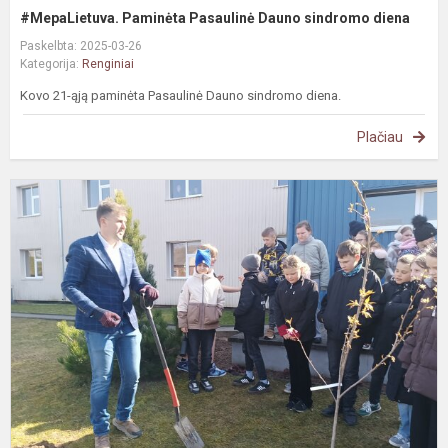
#MepaLietuva. Paminėta Pasaulinė Dauno sindromo diena
Paskelbta: 2025-03-26
Kategorija:
Renginiai
Kovo 21-ąją paminėta Pasaulinė Dauno sindromo diena.
Plačiau
#
P
a
k
k