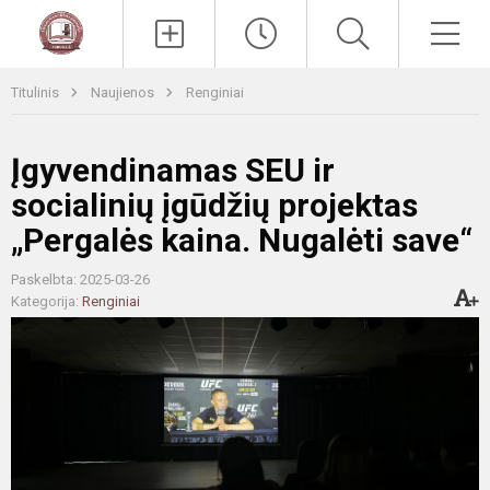
Paieška
Men
Titulinis
Naujienos
Renginiai
Įgyvendinamas SEU ir
socialinių įgūdžių projektas
„Pergalės kaina. Nugalėti save“
Paskelbta: 2025-03-26
Kategorija:
Renginiai