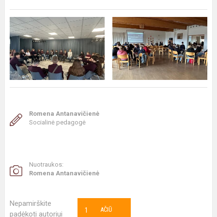
Romena Antanavičienė
Socialinė pedagogė
Nuotraukos:
Romena Antanavičienė
Nepamirškite
1
AČIŪ
padėkoti autoriui