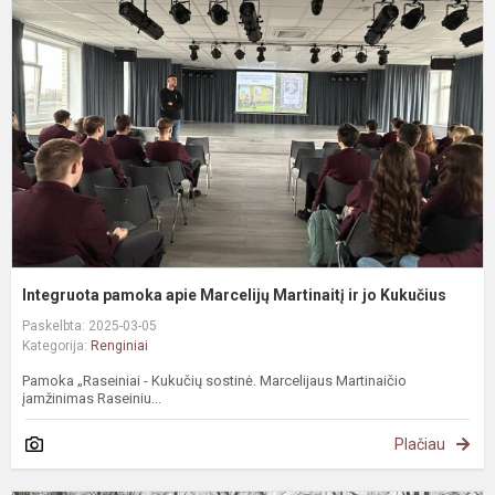
a
M
M
ir
j
K
Integruota pamoka apie Marcelijų Martinaitį ir jo Kukučius
Paskelbta: 2025-03-05
Kategorija:
Renginiai
Pamoka „Raseiniai - Kukučių sostinė. Marcelijaus Martinaičio
įamžinimas Raseiniu...
Plačiau