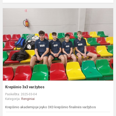
K
3
v
Krepšinio 3x3 varžybos
Paskelbta: 2025-03-04
Kategorija:
Renginiai
Krepšinio akademijoje įvyko 3X3 krepšinio finalinės varžybos