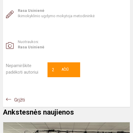
Rasa Usinienė
Ikimokyklinio ugdymo mokytoja metodininkė
Nuotraukos:
Rasa Usinienė
Nepamirškite
2
AČIŪ
padėkoti autoriui
Grįžti
Ankstesnės naujienos
I
p