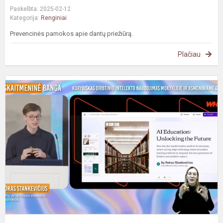
Paskelbta: 2025-02-12
Kategorija:
Renginiai
Prevencinės pamokos apie dantų priežiūrą.
Plačiau
#
S
b