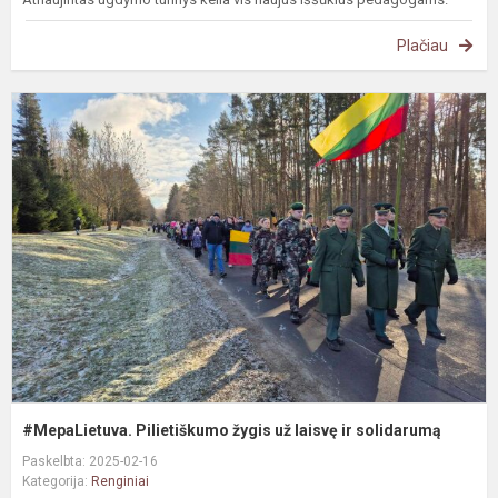
Plačiau
#
P
ž
u
l
ir
s
#MepaLietuva. Pilietiškumo žygis už laisvę ir solidarumą
Paskelbta: 2025-02-16
Kategorija:
Renginiai