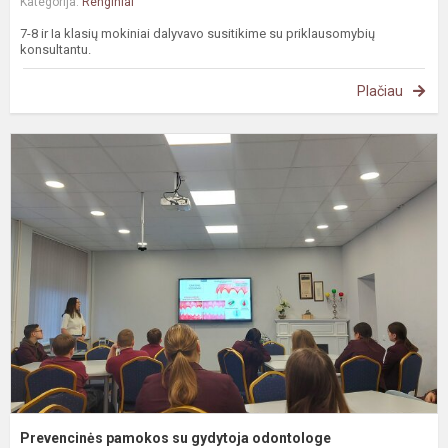
Kategorija:
Renginiai
7-8 ir Ia klasių mokiniai dalyvavo susitikime su priklausomybių
konsultantu.
Plačiau
P
p
s
g
o
Prevencinės pamokos su gydytoja odontologe