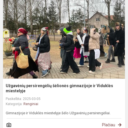
U
p
š
g
ir
V
mi
Užgavėnių persirengėlių šėlionės gimnazijoje ir Viduklės
miestelyje
Paskelbta: 2025-03-05
Kategorija:
Renginiai
Gimnazijoje ir Viduklės miestelyje šėlo Užgavėnių persirengėliai.
Plačiau