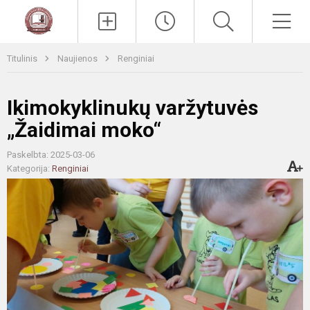
Paieška
Men
Titulinis
Naujienos
Renginiai
Ikimokyklinukų varžytuvės
„Žaidimai moko“
Paskelbta: 2025-03-06
Kategorija:
Renginiai