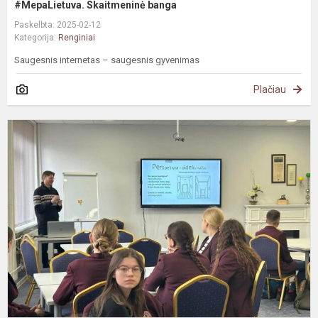
#MepaLietuva. Skaitmeninė banga
Paskelbta: 2025-02-12
Kategorija:
Renginiai
Saugesnis internetas – saugesnis gyvenimas
Plačiau
E
„
p