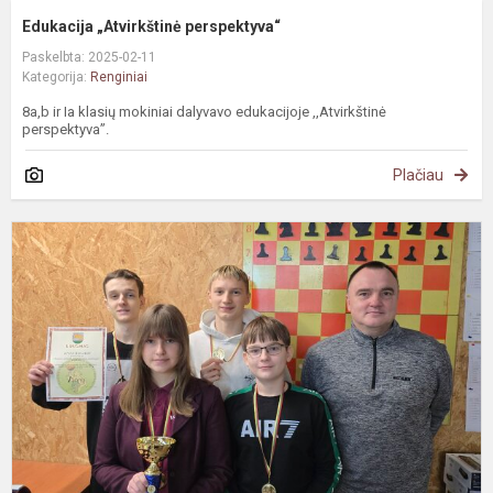
Edukacija „Atvirkštinė perspektyva“
Paskelbta: 2025-02-11
Kategorija:
Renginiai
8a,b ir Ia klasių mokiniai dalyvavo edukacijoje ,,Atvirkštinė
perspektyva”.
Plačiau
Š
v