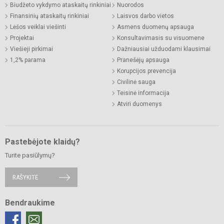
Biudžeto vykdymo ataskaitų rinkiniai
Nuorodos
Finansinių ataskaitų rinkiniai
Laisvos darbo vietos
Lėšos veiklai viešinti
Asmens duomenų apsauga
Projektai
Konsultavimasis su visuomene
Viešieji pirkimai
Dažniausiai užduodami klausimai
1,2% parama
Pranešėjų apsauga
Korupcijos prevencija
Civilinė sauga
Teisinė informacija
Atviri duomenys
Pastebėjote klaidų?
Turite pasiūlymų?
RAŠYKITE
Bendraukime