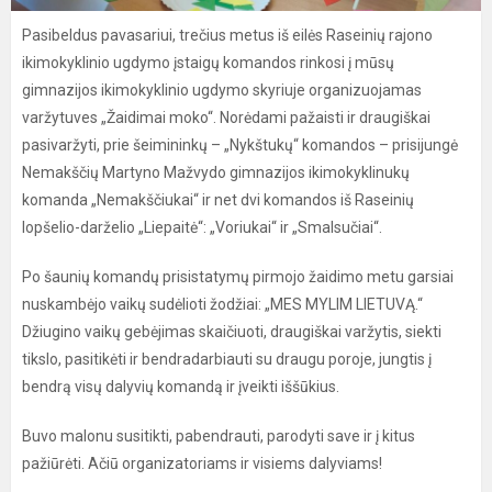
Pasibeldus pavasariui, trečius metus iš eilės Raseinių rajono
ikimokyklinio ugdymo įstaigų komandos rinkosi į mūsų
gimnazijos ikimokyklinio ugdymo skyriuje organizuojamas
varžytuves „Žaidimai moko“. Norėdami pažaisti ir draugiškai
pasivaržyti, prie šeimininkų – „Nykštukų“ komandos – prisijungė
Nemakščių Martyno Mažvydo gimnazijos ikimokyklinukų
komanda „Nemakščiukai“ ir net dvi komandos iš Raseinių
lopšelio-darželio „Liepaitė“: „Voriukai“ ir „Smalsučiai“.
Po šaunių komandų prisistatymų pirmojo žaidimo metu garsiai
nuskambėjo vaikų sudėlioti žodžiai: „MES MYLIM LIETUVĄ.“
Džiugino vaikų gebėjimas skaičiuoti, draugiškai varžytis, siekti
tikslo, pasitikėti ir bendradarbiauti su draugu poroje, jungtis į
bendrą visų dalyvių komandą ir įveikti iššūkius.
Buvo malonu susitikti, pabendrauti, parodyti save ir į kitus
pažiūrėti. Ačiū organizatoriams ir visiems dalyviams!