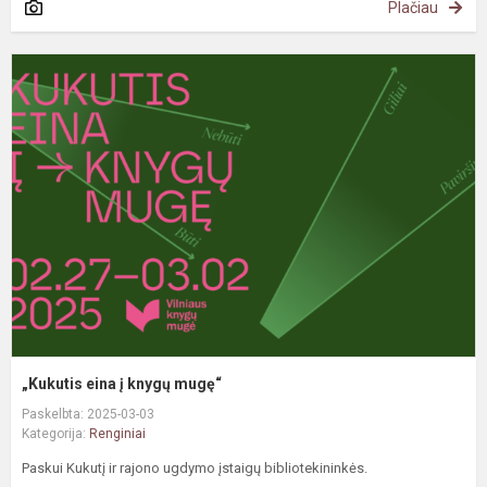
Plačiau
„
e
į
k
m
„Kukutis eina į knygų mugę“
Paskelbta: 2025-03-03
Kategorija:
Renginiai
Paskui Kukutį ir rajono ugdymo įstaigų bibliotekininkės.