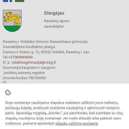
Steigėjas
Raseinių rajono
savivaldybė
Raseinių r. Viduklės Simono Stanevičiaus gimnazija
Savivaldybės biudžetinė įstaiga
Dariaus ir Girėno g. 12, 60352 Viduklė, Raseinių r. sav.
Tel.
+37069969049
El. p.
viduklesgimnazija@vssg.lt
Duomenys kaupiami ir saugomi
Juridinių asmenų registre
Įmonės kodas 190106933
© 2022. Raseinių r. Viduklės Simono Stanevičiaus gimnazija. Visos teisės
Šioje svetainėje naudojame slapukus siekdami užtikrinti jums teikiamų
saugomos.
Kopijuoti turinį be raštiško gimnazijos sutikimo griežtai draudžiama.
paslaugų kokybę, analizuoti svetainės naudojimą ir optimizuoti naršymo
patirtį. Spustelėję mygtuką „Sutinku“, jūs patvirtinate, kad sutinkate su visų
Prieinamumo paraiška
Slapukų valdymas
slapukų naudojimu šioje svetainėje. Jei norite atšaukti arba pakeisti savo
sutikimus, prašome apsilankyti
slapukų valdymo puslapyje
.
Sumanus būdas atnaujinti