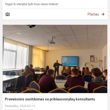
Tegul ši vienybė lydi mus visus metus!
Plačiau
P
s
s
p
k
Prevencinis susitikimas su priklausomybių konsultantu
Paskelbta: 2025-02-13