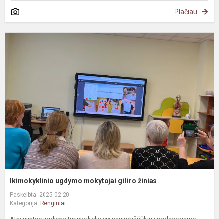
Plačiau
I
u
m
g
ž
Ikimokyklinio ugdymo mokytojai gilino žinias
Paskelbta: 2025-02-20
Kategorija:
Renginiai
Atnaujintas ugdymo turinys kelia vis naujus iššūkius pedagogams.