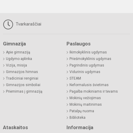
Tvarkaraščiai
Gimnazija
Paslaugos
Apie gimnaziją
Ikimokyklinis ugdymas
Ugdymo aplinka
Priešmokyklinis ugdymas
Vizija, misija
Pagrindinis ugdymas
Gimnazijos himnas
Vidurinis ugdymas
Tradiciniai renginiai
STEAM
Gimnazijos simboliai
Neformalusis švietimas
Priėmimas į gimnaziją
Pagalba mokiniams ir tėvams
Mokinių vežiojimas
Mokinių maitinimas
Patalpų nuoma
Biblioteka
Ataskaitos
Informacija