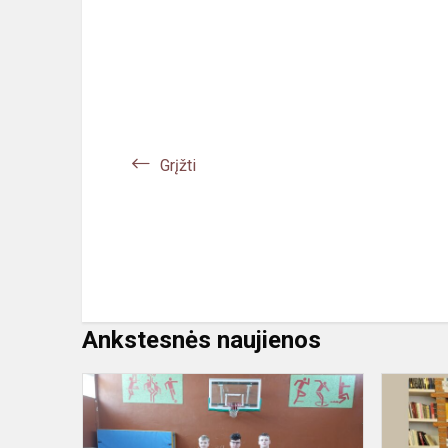
Grįžti
Ankstesnės naujienos
Krepšinio
3x3
varžybos