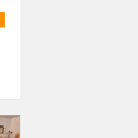
Respublikinė
STEAM
konferencija