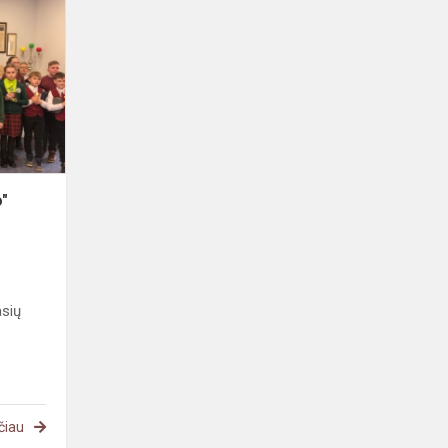
Tradicinis
„Žynio"
konkursas
o"
asių
čiau