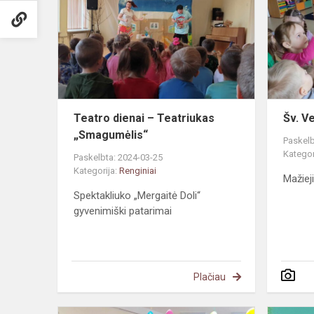
–
Teatriukas
„Smagumėli
Teatro dienai – Teatriukas
Šv. V
„Smagumėlis“
Paskelb
Kategor
Paskelbta: 2024-03-25
Kategorija:
Renginiai
Mažiej
Spektakliuko „Mergaitė Doli“
gyvenimiški patarimai
Plačiau
„Žaidimai