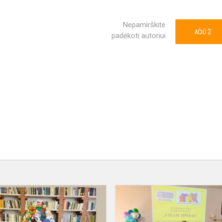
Nepamirškite
2
AČIŪ
padėkoti autoriui
Šventė
mažam
ir