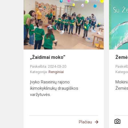
moko“
„Žaidimai moko“
Žemės
Paskelbta: 2024-03-20
Paskelb
Kategorija:
Renginiai
Kategor
Įvyko Raseinių rajono
Mokini
ikimokyklinukų draugiškos
Žemės 
varžytuvės.
Plačiau