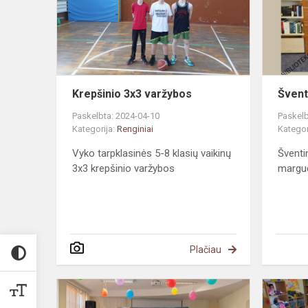
Krepšinio 3x3 varžybos
Švent
Paskelbta: 2024-04-10
Paskelb
Kategorija:
Renginiai
Kategor
Vyko tarpklasinės 5-8 klasių vaikinų
Šventi
3x3 krepšinio varžybos
marguč
Plačiau
Teatro
dienai