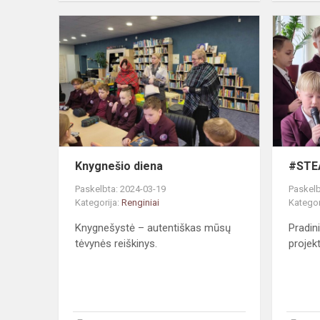
Knygnešio
diena
Knygnešio diena
#STE
Paskelbta: 2024-03-19
Paskelb
Kategorija:
Renginiai
Kategor
Knygnešystė – autentiškas mūsų
Pradin
tėvynės reiškinys.
projek