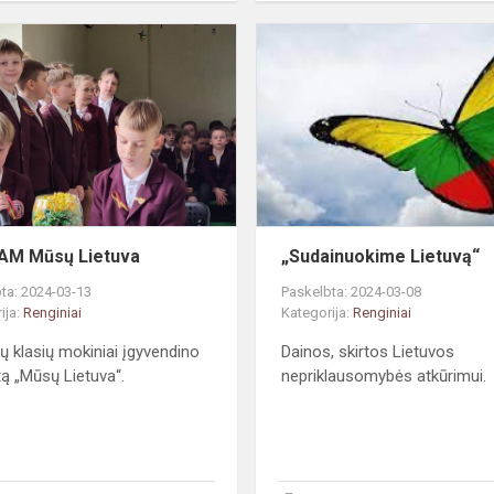
#STEAM
Mūsų
Lietuva
AM Mūsų Lietuva
„Sudainuokime Lietuvą“
ta: 2024-03-13
Paskelbta: 2024-03-08
ija:
Renginiai
Kategorija:
Renginiai
ių klasių mokiniai įgyvendino
Dainos, skirtos Lietuvos
tą „Mūsų Lietuva“.
nepriklausomybės atkūrimui.