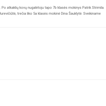
. Po atkaklių kovų nugalėtoju tapo 7b klasės mokinys Patrik Strimila.
Jurevičiūtė, trečia liko 5a klasės mokinė Dina Šauklytė. Sveikiname