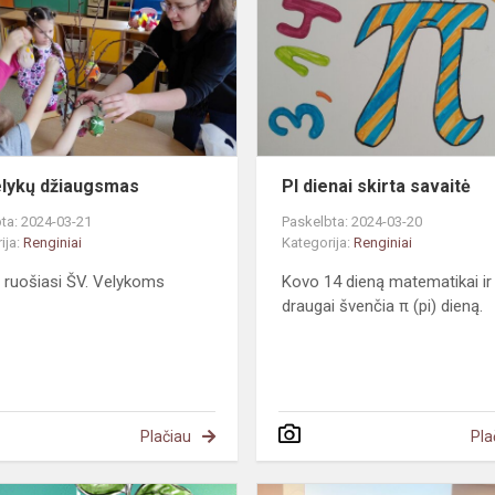
džiaugsmas
s“
elykų džiaugsmas
PI dienai skirta savaitė
ta: 2024-03-21
Paskelbta: 2024-03-20
ija:
Renginiai
Kategorija:
Renginiai
i ruošiasi ŠV. Velykoms
Kovo 14 dieną matematikai ir 
draugai švenčia π (pi) dieną.
Plačiau
Pla
Žemės