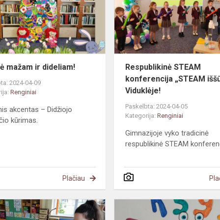
dideliam!
ė mažam ir dideliam!
Respublikinė STEAM
konferencija „STEAM išš
ta: 2024-04-09
Viduklėje!
ija:
Renginiai
Paskelbta: 2024-04-05
nis akcentas – Didžiojo
Kategorija:
Renginiai
io kūrimas.
Gimnazijoje vyko tradicinė
respublikinė STEAM konferenc
Plačiau
Pla
Šv.
Velykų