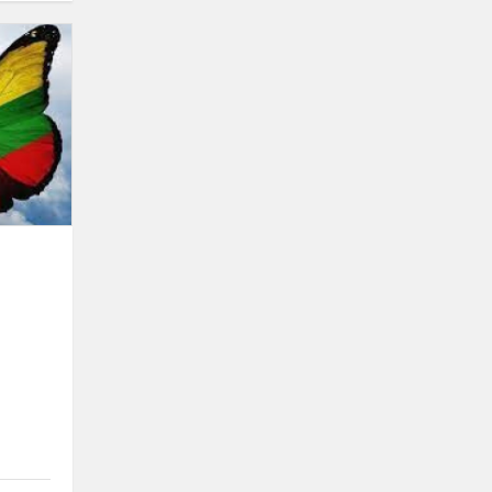
„Sudainuokime
Lietuvą“