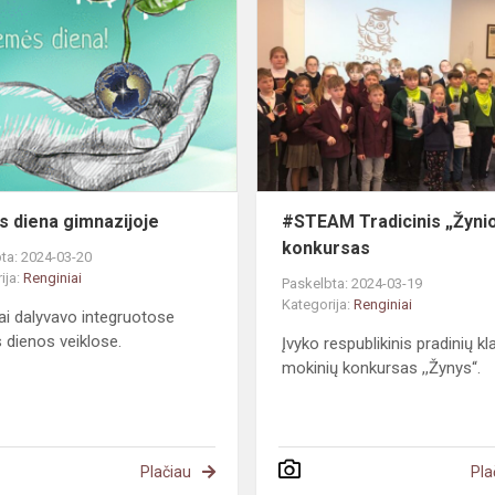
diena
gimnazijoje
 diena gimnazijoje
#STEAM Tradicinis „Žyni
konkursas
ta: 2024-03-20
ija:
Renginiai
Paskelbta: 2024-03-19
Kategorija:
Renginiai
ai dalyvavo integruotose
dienos veiklose.
Įvyko respublikinis pradinių kl
mokinių konkursas ,,Žynys“.
Plačiau
Pla