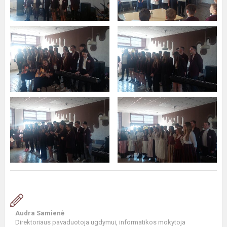
Audra Samienė
Direktoriaus pavaduotoja ugdymui, informatikos mokytoja