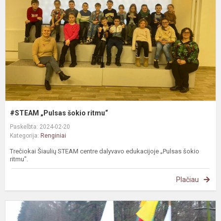
r
#STEAM „Pulsas šokio ritmu“
Paskelbta: 2024-02-20
Kategorija:
Renginiai
Trečiokai Šiaulių STEAM centre dalyvavo edukacijoje „Pulsas šokio
ritmu".
Plačiau
N
ž