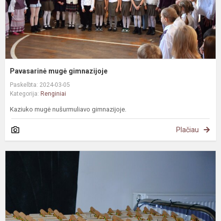
Pavasarinė mugė gimnazijoje
Paskelbta: 2024-03-05
Kategorija:
Renginiai
Kaziuko mugė nušurmuliavo gimnazijoje.
Plačiau
Š