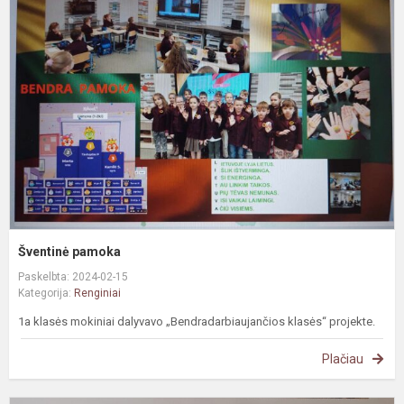
p
Šventinė pamoka
Paskelbta: 2024-02-15
Kategorija:
Renginiai
1a klasės mokiniai dalyvavo „Bendradarbiaujančios klasės“ projekte.
Plačiau