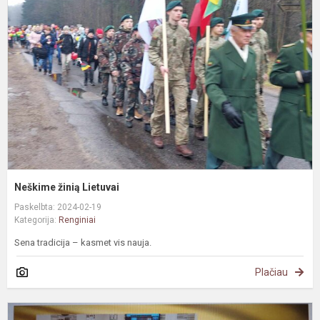
L
Neškime žinią Lietuvai
Paskelbta: 2024-02-19
Kategorija:
Renginiai
Sena tradicija – kasmet vis nauja.
Plačiau
Š