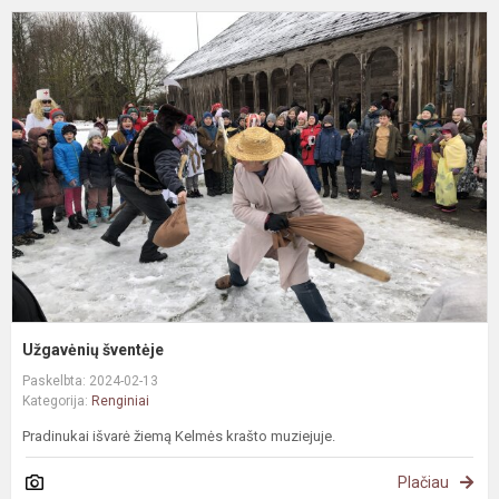
U
š
Užgavėnių šventėje
Paskelbta: 2024-02-13
Kategorija:
Renginiai
Pradinukai išvarė žiemą Kelmės krašto muziejuje.
Plačiau