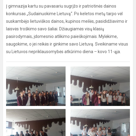
Į gimnazija kartu su pavasariu sugrįžo ir patriotinės dainos
konkursas „Sudainuokime Lietuvą“. Po keletos metų tarpo vėl
suskambėjo lietuviškos dainos, kupinos meilės, pasididžiavimo ir
laisvės troškimo savo šaliai. Džiaugiamės visų klasių
pasirodymais, įdomesnio atlikimo paieškojimais. Mylėkime,
saugokime, o jei reikės ir ginkime savo Lietuvą. Sveikiname visus
su Lietuvos nepriklausomybės atkūrimo diena – kovo 11-ąja.