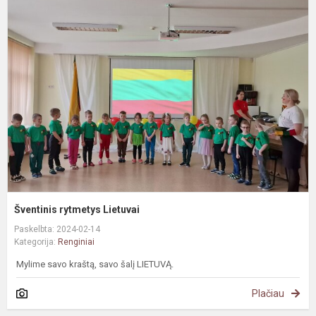
Š
r
L
Šventinis rytmetys Lietuvai
Paskelbta: 2024-02-14
Kategorija:
Renginiai
Mylime savo kraštą, savo šalį LIETUVĄ.
Plačiau