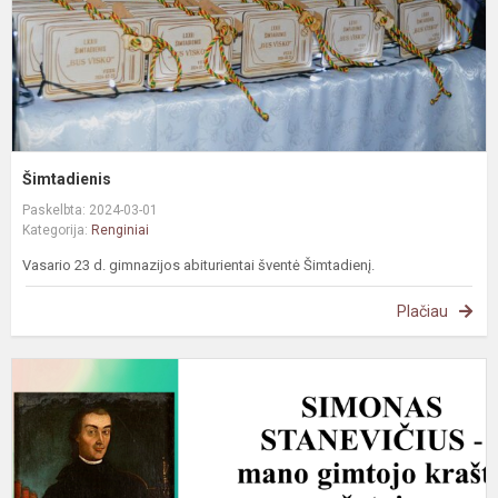
Šimtadienis
Paskelbta: 2024-03-01
Kategorija:
Renginiai
Vasario 23 d. gimnazijos abiturientai šventė Šimtadienį.
Plačiau
R
k
„
v
-