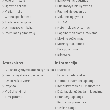
Apie gimnaziją
Ikimokyklinis ugdymas
Ugdymo aplinka
Priešmokyklinis ugdymas
Vizija, misija
Pagrindinis ugdymas
Gimnazijos himnas
Vidurinis ugdymas
Tradiciniai renginiai
STEAM
Gimnazijos simboliai
Neformalusis švietimas
Priėmimas į gimnaziją
Pagalba mokiniams ir tėvams
Mokinių vežiojimas
Mokinių maitinimas
Patalpų nuoma
Biblioteka
Ataskaitos
Informacija
Biudžeto vykdymo ataskaitų rinkiniai
Nuorodos
Finansinių ataskaitų rinkiniai
Laisvos darbo vietos
Lėšos veiklai viešinti
Asmens duomenų apsauga
Projektai
Konsultavimasis su visuomene
Viešieji pirkimai
Dažniausiai užduodami klausimai
1,2% parama
Pranešėjų apsauga
Korupcijos prevencija
Civilinė sauga