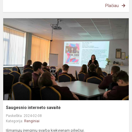
Plačiau
S
i
s
Saugesnio interneto savaitė
Paskelbta: 2024-02-08
Kategorija:
Renginiai
Išmaniųjų įrenginių svarba kiekvienam piliečiui.