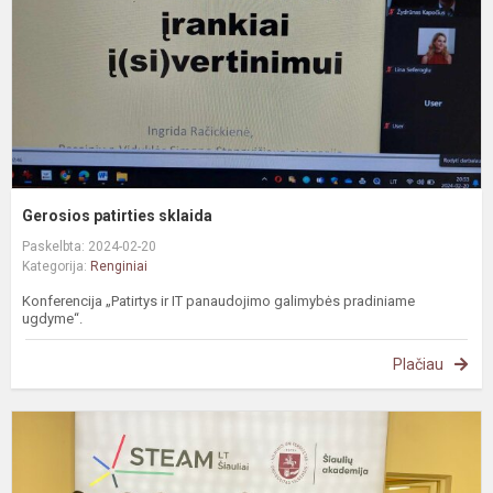
Gerosios patirties sklaida
Paskelbta: 2024-02-20
Kategorija:
Renginiai
Konferencija „Patirtys ir IT panaudojimo galimybės pradiniame
ugdyme“.
Plačiau
#
„
š