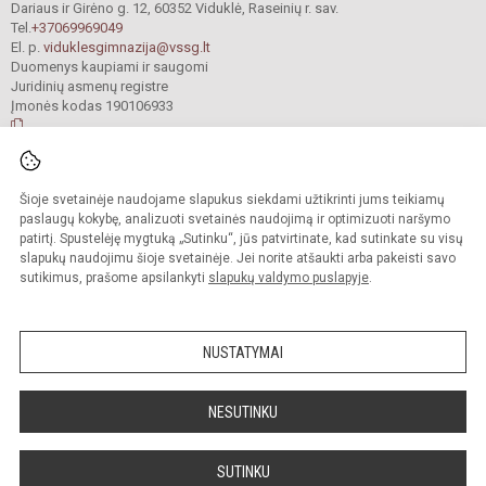
Dariaus ir Girėno g. 12, 60352 Viduklė, Raseinių r. sav.
Tel.
+37069969049
El. p.
viduklesgimnazija@vssg.lt
Duomenys kaupiami ir saugomi
Juridinių asmenų registre
Įmonės kodas 190106933
© 2022. Raseinių r. Viduklės Simono Stanevičiaus gimnazija. Visos teisės
Šioje svetainėje naudojame slapukus siekdami užtikrinti jums teikiamų
saugomos.
Kopijuoti turinį be raštiško gimnazijos sutikimo griežtai draudžiama.
paslaugų kokybę, analizuoti svetainės naudojimą ir optimizuoti naršymo
patirtį. Spustelėję mygtuką „Sutinku“, jūs patvirtinate, kad sutinkate su visų
Prieinamumo paraiška
Slapukų valdymas
slapukų naudojimu šioje svetainėje. Jei norite atšaukti arba pakeisti savo
sutikimus, prašome apsilankyti
slapukų valdymo puslapyje
.
Sumanus būdas atnaujinti
mokyklos interneto
svetainę
NUSTATYMAI
NESUTINKU
SUTINKU