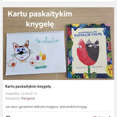
K
p
k
Kartu paskaitykim knygelę
Paskelbta: 2024-02-13
Kategorija:
Renginiai
Jei savo gyvenime ieškote magijos, atsiverskite knygą.