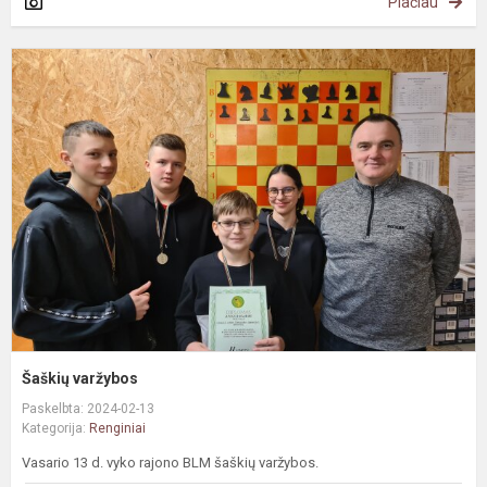
Plačiau
Š
v
Šaškių varžybos
Paskelbta: 2024-02-13
Kategorija:
Renginiai
Vasario 13 d. vyko rajono BLM šaškių varžybos.