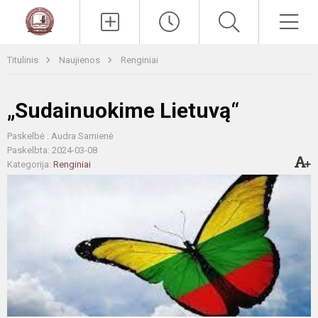
Paieška
Men
Titulinis
Naujienos
Renginiai
„Sudainuokime Lietuvą“
Paskelbė : Audra Samienė
Paskelbta: 2024-03-08
Kategorija:
Renginiai