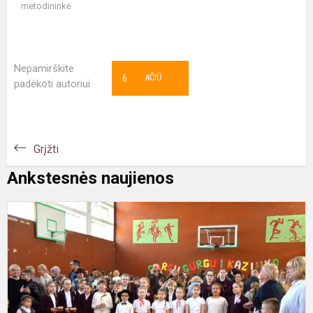
metodininkė
Nepamirškite
6
AČIŪ
padėkoti autoriui
Grįžti
Ankstesnės naujienos
P
m
g