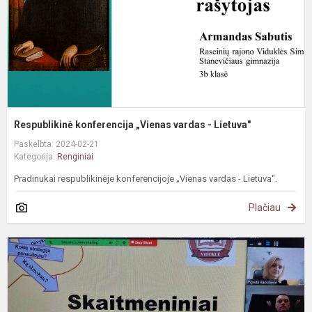
L
Respublikinė konferencija „Vienas vardas - Lietuva"
Paskelbta: 2024-02-21
Kategorija:
Renginiai
Pradinukai respublikinėje konferencijoje „Vienas vardas - Lietuva".
Plačiau
G
p
s