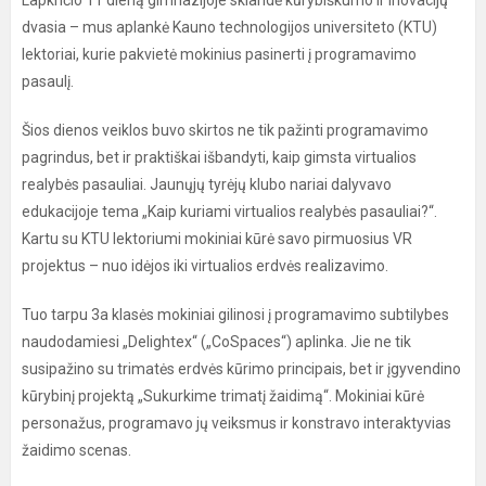
Lapkričio 11 dieną gimnazijoje sklandė kūrybiškumo ir inovacijų
dvasia – mus aplankė Kauno technologijos universiteto (KTU)
lektoriai, kurie pakvietė mokinius pasinerti į programavimo
pasaulį.
Šios dienos veiklos buvo skirtos ne tik pažinti programavimo
pagrindus, bet ir praktiškai išbandyti, kaip gimsta virtualios
realybės pasauliai. Jaunųjų tyrėjų klubo nariai dalyvavo
edukacijoje tema „Kaip kuriami virtualios realybės pasauliai?“.
Kartu su KTU lektoriumi mokiniai kūrė savo pirmuosius VR
projektus – nuo idėjos iki virtualios erdvės realizavimo.
Tuo tarpu 3a klasės mokiniai gilinosi į programavimo subtilybes
naudodamiesi „Delightex“ („CoSpaces“) aplinka. Jie ne tik
susipažino su trimatės erdvės kūrimo principais, bet ir įgyvendino
kūrybinį projektą „Sukurkime trimatį žaidimą“. Mokiniai kūrė
personažus, programavo jų veiksmus ir konstravo interaktyvias
žaidimo scenas.