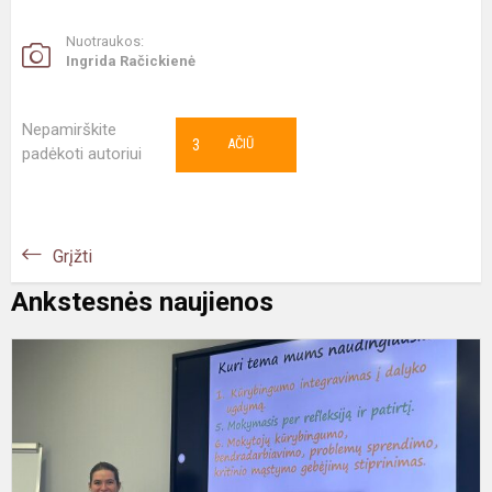
Nuotraukos:
Ingrida Račickienė
Nepamirškite
3
AČIŪ
padėkoti autoriui
Grįžti
Ankstesnės naujienos
„
k
t
v