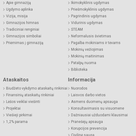
Apie gimnaziją
Ikimokyklinis ugdymas
Ugdymo aplinka
Priešmokyklinis ugdymas
Vizija, misija
Pagrindinis ugdymas
Gimnazijos himnas
Vidurinis ugdymas
Tradiciniai renginiai
STEAM
Gimnazijos simboliai
Neformalusis švietimas
Priėmimas į gimnaziją
Pagalba mokiniams ir tėvams
Mokinių vežiojimas
Mokinių maitinimas
Patalpų nuoma
Biblioteka
Ataskaitos
Informacija
Biudžeto vykdymo ataskaitų rinkiniai
Nuorodos
Finansinių ataskaitų rinkiniai
Laisvos darbo vietos
Lėšos veiklai viešinti
Asmens duomenų apsauga
Projektai
Konsultavimasis su visuomene
Viešieji pirkimai
Dažniausiai užduodami klausimai
1,2% parama
Pranešėjų apsauga
Korupcijos prevencija
Civilinė sauga