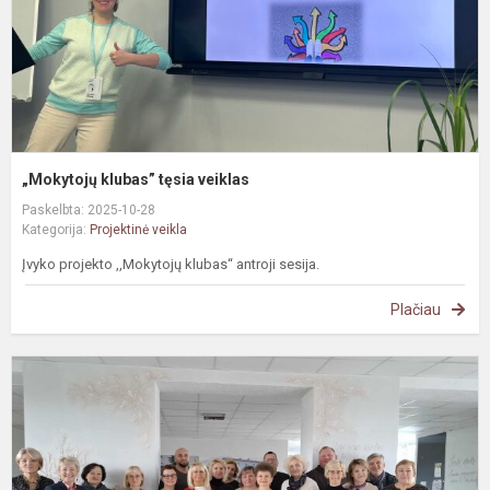
„Mokytojų klubas” tęsia veiklas
Paskelbta: 2025-10-28
Kategorija:
Projektinė veikla
Įvyko projekto ,,Mokytojų klubas“ antroji sesija.
Plačiau
S
i
T
m
p