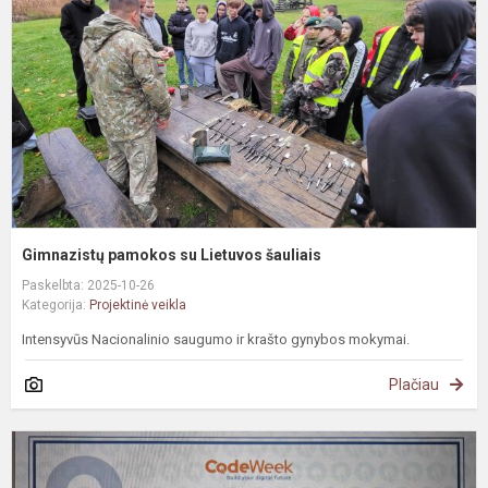
L
š
Gimnazistų pamokos su Lietuvos šauliais
Paskelbta: 2025-10-26
Kategorija:
Projektinė veikla
Intensyvūs Nacionalinio saugumo ir krašto gynybos mokymai.
Plačiau
#
E