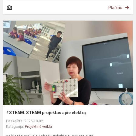
Plačiau
#
S
p
a
e
#STEAM. STEAM projektas apie elektrą
Paskelbta: 2025-10-02
Kategorija:
Projektinė veikla