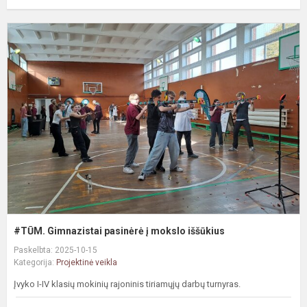
#
G
p
į
m
i
#TŪM. Gimnazistai pasinėrė į mokslo iššūkius
Paskelbta: 2025-10-15
Kategorija:
Projektinė veikla
Įvyko I-IV klasių mokinių rajoninis tiriamųjų darbų turnyras.