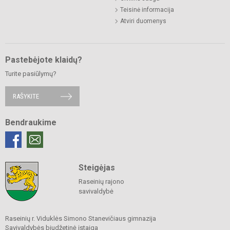
Teisinė informacija
Atviri duomenys
Pastebėjote klaidų?
Turite pasiūlymų?
RAŠYKITE
Bendraukime
Steigėjas
Raseinių rajono
savivaldybė
Raseinių r. Viduklės Simono Stanevičiaus gimnazija
Savivaldybės biudžetinė įstaiga