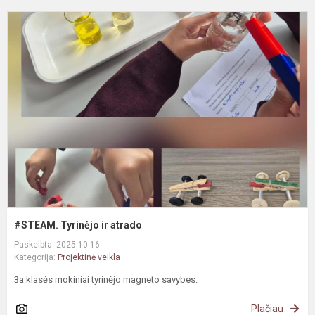
#
T
ir
a
#STEAM. Tyrinėjo ir atrado
Paskelbta: 2025-10-16
Kategorija:
Projektinė veikla
3a klasės mokiniai tyrinėjo magneto savybes.
Plačiau