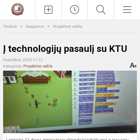
Paieška
Men
Titulinis
Naujienos
Projektinė veikla
Į technologijų pasaulį su KTU
Paskelbta: 2025-11-11
Kategorija:
Projektinė veikla