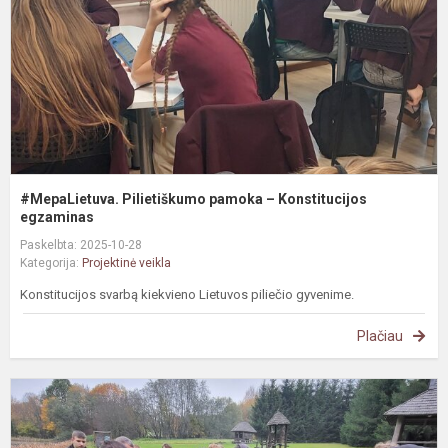
K
e
#MepaLietuva. Pilietiškumo pamoka – Konstitucijos
egzaminas
Paskelbta: 2025-10-28
Kategorija:
Projektinė veikla
Konstitucijos svarbą kiekvieno Lietuvos piliečio gyvenime.
Plačiau
G
p
s