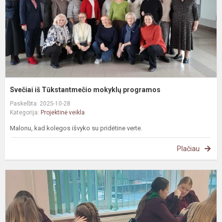
Svečiai iš Tūkstantmečio mokyklų programos
Paskelbta: 2025-10-28
Kategorija:
Projektinė veikla
Malonu, kad kolegos išvyko su pridėtine verte.
Plačiau
#
P
p
–