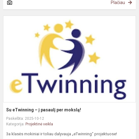
Plačiau
S
e
–
į
p
p
m
Su eTwinning – į pasaulį per mokslą!
Paskelbta: 2025-10-12
Kategorija:
Projektinė veikla
3a klasės mokiniai ir toliau dalyvauja „eTwinning“ projektuose!