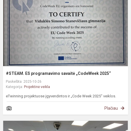
p
s
„
2
#STEAM. ES programavimo savaitė „CodeWeek 2025“
Paskelbta: 2025-10-26
Kategorija:
Projektinė veikla
eTwinning projektuose įgyvendintos ir „Code Week 2025“ veiklos.
Plačiau
„
k