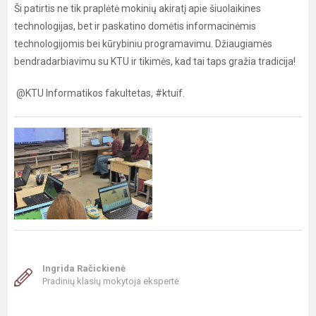
Ši patirtis ne tik praplėtė mokinių akiratį apie šiuolaikines
technologijas, bet ir paskatino domėtis informacinėmis
technologijomis bei kūrybiniu programavimu. Džiaugiamės
bendradarbiavimu su KTU ir tikimės, kad tai taps gražia tradicija!
@KTU Informatikos fakultetas, #ktuif.
Ingrida Račickienė
Pradinių klasių mokytoja ekspertė