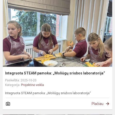
S
p
„
s
l
Integruota STEAM pamoka: „Moliūgų sriubos laboratorija“
Paskelbta: 2025-10-20
Kategorija:
Projektinė veikla
Integruota STEAM pamoka: „Moliūgų sriubos laboratorija“
Plačiau