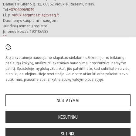
Dariaus ir Girėno g. 12, 60352 Viduklė, Raseinių r. sav.
Tel.
+37069969049
El. p.
viduklesgimnazija@vssg.lt
Duomenys kaupiami ir saugomi
Juridinių asmenų registre
Įmonės kodas 190106933
© 2022. Raseinių r. Viduklės Simono Stanevičiaus gimnazija. Visos teisės
Šioje svetainėje naudojame slapukus siekdami užtikrinti jums teikiamų
saugomos.
Kopijuoti turinį be raštiško gimnazijos sutikimo griežtai draudžiama.
paslaugų kokybę, analizuoti svetainės naudojimą ir optimizuoti naršymo
patirtį. Spustelėję mygtuką „Sutinku“, jūs patvirtinate, kad sutinkate su visų
Prieinamumo paraiška
Slapukų valdymas
slapukų naudojimu šioje svetainėje. Jei norite atšaukti arba pakeisti savo
sutikimus, prašome apsilankyti
slapukų valdymo puslapyje
.
Sumanus būdas atnaujinti
mokyklos interneto
svetainę
NUSTATYMAI
NESUTINKU
SUTINKU