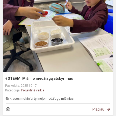
#
M
m
a
#STEAM. Mišinio medžiagų atskyrimas
Paskelbta: 2025-10-17
Kategorija:
Projektinė veikla
4b klasės mokiniai tyrinėjo medžiagų mišinius.
Plačiau