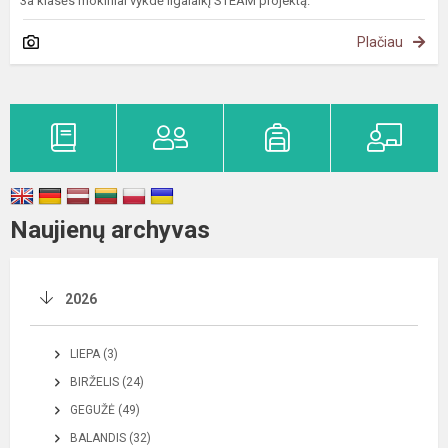
3a klasės mokiniai vykdė ilgalaikį STEAM projektą.
Plačiau
Naujienų archyvas
2026
LIEPA (3)
BIRŽELIS (24)
GEGUŽĖ (49)
BALANDIS (32)