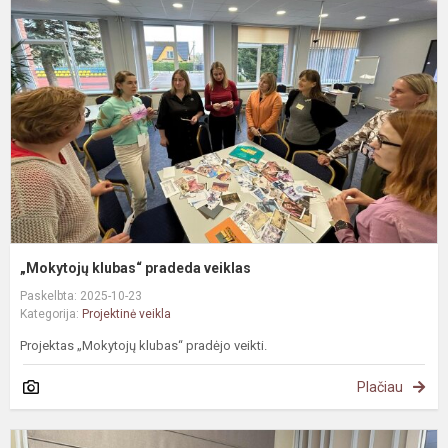
p
v
„Mokytojų klubas“ pradeda veiklas
Paskelbta: 2025-10-23
Kategorija:
Projektinė veikla
Projektas „Mokytojų klubas“ pradėjo veikti.
Plačiau
I