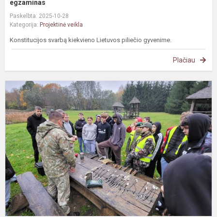
egzaminas
Paskelbta: 2025-10-28
Kategorija:
Projektinė veikla
Konstitucijos svarbą kiekvieno Lietuvos piliečio gyvenime.
Plačiau
G
p
s
L
š