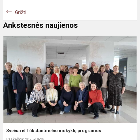
Grįžti
Ankstesnės naujienos
S
i
T
m
p
Svečiai iš Tūkstantmečio mokyklų programos
Paskelbta: 2025-10-28