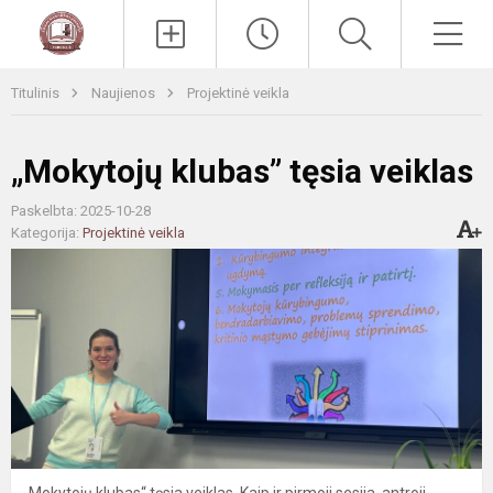
Paieška
Men
Titulinis
Naujienos
Projektinė veikla
„Mokytojų klubas” tęsia veiklas
Paskelbta: 2025-10-28
Kategorija:
Projektinė veikla