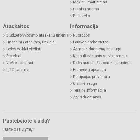
Mokinių maitinimas
Patalpų nuoma
Biblioteka
Ataskaitos
Informacija
Biudžeto vykdymo ataskaitų rinkiniai
Nuorodos
Finansinių ataskaitų rinkiniai
Laisvos darbo vietos
Lėšos veiklai viešinti
Asmens duomenų apsauga
Projektai
Konsultavimasis su visuomene
Viešieji pirkimai
Dažniausiai užduodami klausimai
1,2% parama
Pranešėjų apsauga
Korupcijos prevencija
Civilinė sauga
Teisinė informacija
Atviri duomenys
Pastebėjote klaidų?
Turite pasiūlymų?