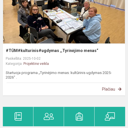
#TŪM#kulturinis#ugdymas ,,Tyrinėjimo menas“
Paskelbta: 2025-10-02
Kategorija:
Projektinė veikla
Startuoja programa „Tyrinėjimo menas: kultūrinis ugdymas 2025-
2026“ .
Plačiau