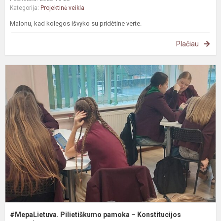
Kategorija:
Projektinė veikla
Malonu, kad kolegos išvyko su pridėtine verte.
Plačiau
#
P
p
–
K
e
#MepaLietuva. Pilietiškumo pamoka – Konstitucijos