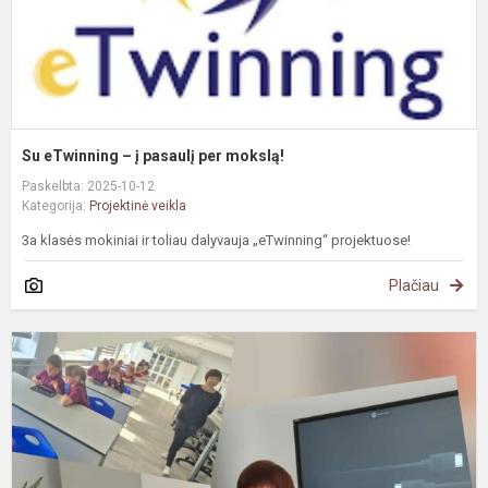
Su eTwinning – į pasaulį per mokslą!
Paskelbta: 2025-10-12
Kategorija:
Projektinė veikla
3a klasės mokiniai ir toliau dalyvauja „eTwinning“ projektuose!
Plačiau
#
S
p
a
e