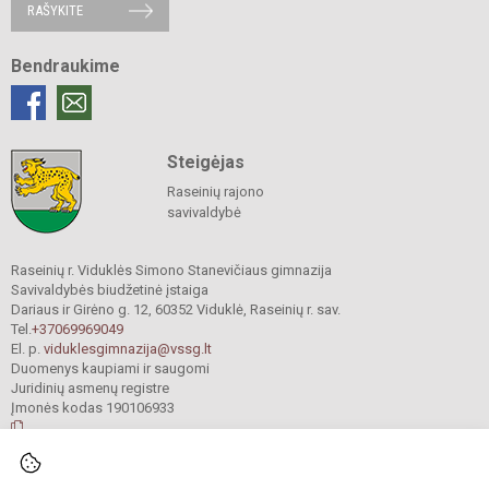
RAŠYKITE
Bendraukime
Steigėjas
Raseinių rajono
savivaldybė
Raseinių r. Viduklės Simono Stanevičiaus gimnazija
Savivaldybės biudžetinė įstaiga
Dariaus ir Girėno g. 12, 60352 Viduklė, Raseinių r. sav.
Tel.
+37069969049
El. p.
viduklesgimnazija@vssg.lt
Duomenys kaupiami ir saugomi
Juridinių asmenų registre
Įmonės kodas 190106933
© 2022. Raseinių r. Viduklės Simono Stanevičiaus gimnazija. Visos teisės