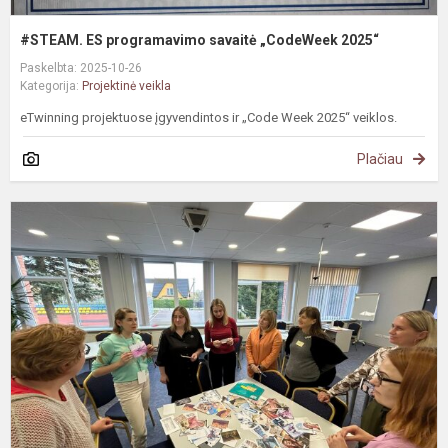
#STEAM. ES programavimo savaitė „CodeWeek 2025“
Paskelbta: 2025-10-26
Kategorija:
Projektinė veikla
eTwinning projektuose įgyvendintos ir „Code Week 2025“ veiklos.
Plačiau
„
k
p
v