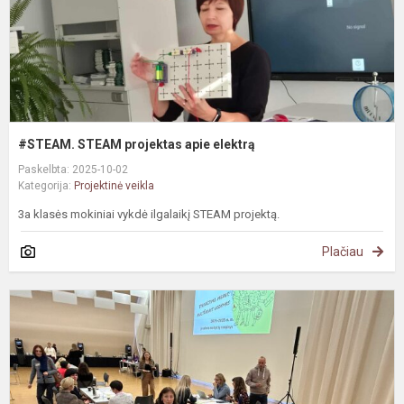
#STEAM. STEAM projektas apie elektrą
Paskelbta: 2025-10-02
Kategorija:
Projektinė veikla
3a klasės mokiniai vykdė ilgalaikį STEAM projektą.
Plačiau
#
,
m