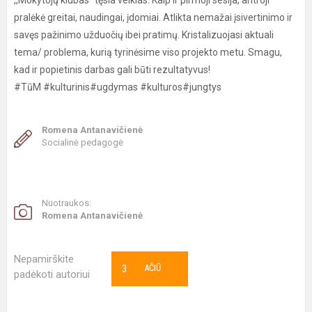
,,Mokytojų klubas“ tęsia veiklas. Kaip ir pirmoji sesija, antroji
pralėkė greitai, naudingai, įdomiai. Atlikta nemažai įsivertinimo ir
savęs pažinimo užduočių ibei pratimų. Kristalizuojasi aktuali
tema/ problema, kurią tyrinėsime viso projekto metu. Smagu,
kad ir popietinis darbas gali būti rezultatyvus!
#TūM #kulturinis#ugdymas #kulturos#jungtys
Romena Antanavičienė
Socialinė pedagogė
Nuotraukos:
Romena Antanavičienė
Nepamirškite
3
AČIŪ
padėkoti autoriui