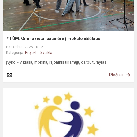
#TŪM. Gimnazistai pasinėrė į mokslo iššūkius
Paskelbta: 2025-10-15
Kategorija:
Projektinė veikla
Įvyko I-IV klasių mokinių rajoninis tiriamųjų darbų turnyras.
Plačiau
S
e
–
į
p
p
m