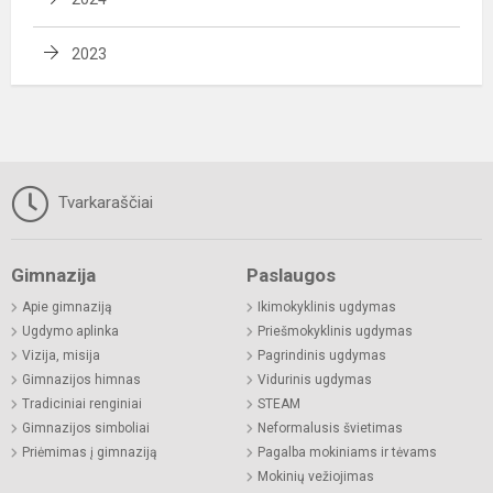
2023
Tvarkaraščiai
Gimnazija
Paslaugos
Apie gimnaziją
Ikimokyklinis ugdymas
Ugdymo aplinka
Priešmokyklinis ugdymas
Vizija, misija
Pagrindinis ugdymas
Gimnazijos himnas
Vidurinis ugdymas
Tradiciniai renginiai
STEAM
Gimnazijos simboliai
Neformalusis švietimas
Priėmimas į gimnaziją
Pagalba mokiniams ir tėvams
Mokinių vežiojimas