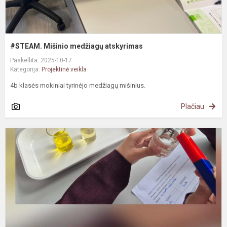
#STEAM. Mišinio medžiagų atskyrimas
Paskelbta: 2025-10-17
Kategorija:
Projektinė veikla
4b klasės mokiniai tyrinėjo medžiagų mišinius.
Plačiau
#
T
ir
a