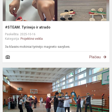
#STEAM. Tyrinėjo ir atrado
Paskelbta: 2025-10-16
Kategorija:
Projektinė veikla
3a klasės mokiniai tyrinėjo magneto savybes.
Plačiau
#
G
p
į
m
i