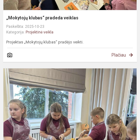
„Mokytojų klubas“ pradeda veiklas
Paskelbta: 2025-10-23
Kategorija:
Projektinė veikla
Projektas „Mokytojų klubas“ pradėjo veikti.
Plačiau
I
S
p
„
s
l