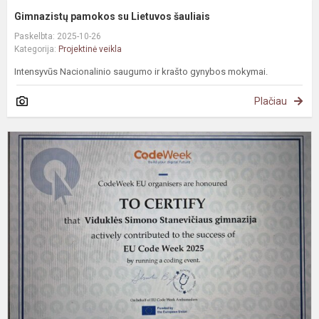
Gimnazistų pamokos su Lietuvos šauliais
Paskelbta: 2025-10-26
Kategorija:
Projektinė veikla
Intensyvūs Nacionalinio saugumo ir krašto gynybos mokymai.
Plačiau
#
E
p
s
„
2