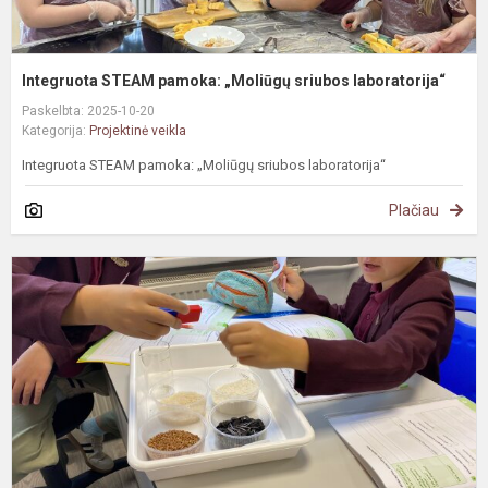
Integruota STEAM pamoka: „Moliūgų sriubos laboratorija“
Paskelbta: 2025-10-20
Kategorija:
Projektinė veikla
Integruota STEAM pamoka: „Moliūgų sriubos laboratorija“
Plačiau
#
M
m
a