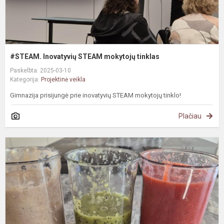
#STEAM. Inovatyvių STEAM mokytojų tinklas
Paskelbta: 2025-03-10
Kategorija:
Projektinė veikla
Gimnazija prisijungė prie inovatyvių STEAM mokytojų tinklo!
Plačiau
S
i
v
„
L