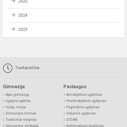
2025
2024
2023
Tvarkaraščiai
Gimnazija
Paslaugos
Apie gimnaziją
Ikimokyklinis ugdymas
Ugdymo aplinka
Priešmokyklinis ugdymas
Vizija, misija
Pagrindinis ugdymas
Gimnazijos himnas
Vidurinis ugdymas
Tradiciniai renginiai
STEAM
Gimnazijos simboliai
Neformalusis švietimas