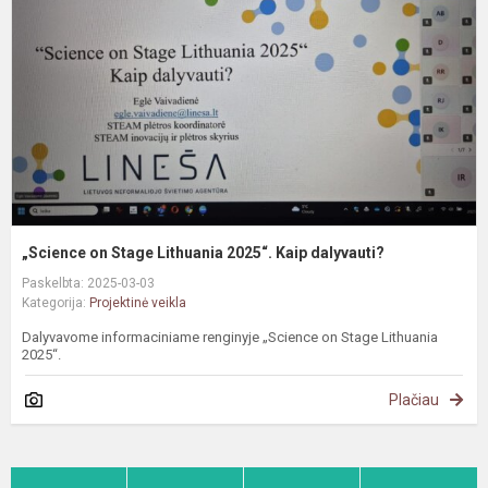
L
2
K
d
„Science on Stage Lithuania 2025“. Kaip dalyvauti?
Paskelbta: 2025-03-03
Kategorija:
Projektinė veikla
Dalyvavome informaciniame renginyje „Science on Stage Lithuania
2025“.
Plačiau