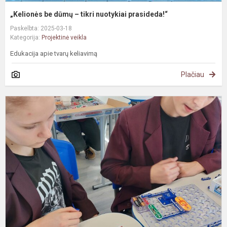
„Kelionės be dūmų – tikri nuotykiai prasideda!“
Paskelbta: 2025-03-18
Kategorija:
Projektinė veikla
Edukacija apie tvarų keliavimą
Plačiau
#
p
8
k
e
g
j