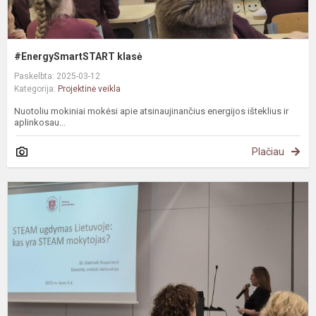
#EnergySmartSTART klasė
Paskelbta: 2025-03-12
Kategorija:
Projektinė veikla
Nuotoliu mokiniai mokėsi apie atsinaujinančius energijos išteklius ir
aplinkosau...
Plačiau
#
I
S
m
t