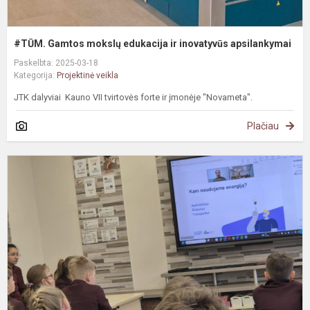
#TŪM. Gamtos mokslų edukacija ir inovatyvūs apsilankymai
Paskelbta: 2025-03-18
Kategorija:
Projektinė veikla
JTK dalyviai Kauno VII tvirtovės forte ir įmonėje "Novameta".
Plačiau
#
k