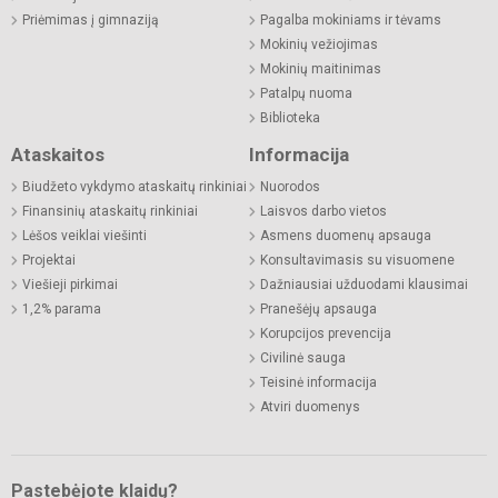
Priėmimas į gimnaziją
Pagalba mokiniams ir tėvams
Mokinių vežiojimas
Mokinių maitinimas
Patalpų nuoma
Biblioteka
Ataskaitos
Informacija
Biudžeto vykdymo ataskaitų rinkiniai
Nuorodos
Finansinių ataskaitų rinkiniai
Laisvos darbo vietos
Lėšos veiklai viešinti
Asmens duomenų apsauga
Projektai
Konsultavimasis su visuomene
Viešieji pirkimai
Dažniausiai užduodami klausimai
1,2% parama
Pranešėjų apsauga
Korupcijos prevencija
Civilinė sauga
Teisinė informacija
Atviri duomenys
Pastebėjote klaidų?