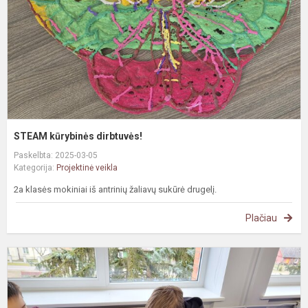
STEAM kūrybinės dirbtuvės!
Paskelbta: 2025-03-05
Kategorija:
Projektinė veikla
2a klasės mokiniai iš antrinių žaliavų sukūrė drugelį.
Plačiau
S
p
8
k