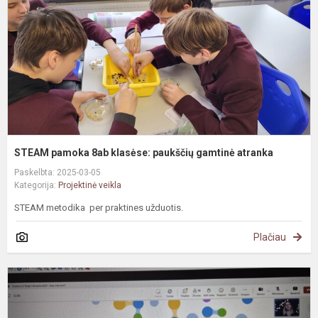
p
g
a
STEAM pamoka 8ab klasėse: paukščių gamtinė atranka
Paskelbta: 2025-03-05
Kategorija:
Projektinė veikla
STEAM metodika per praktines užduotis.
Plačiau
„
o
S