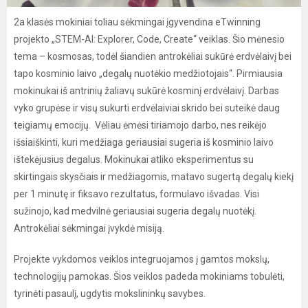
2a klasės mokiniai toliau sėkmingai įgyvendina eTwinning
projekto „STEM-AI: Explorer, Code, Create“ veiklas. Šio mėnesio
tema – kosmosas, todėl šiandien antrokėliai sukūrė erdvėlaivį bei
tapo kosminio laivo „degalų nuotėkio medžiotojais“. Pirmiausia
mokinukai iš antrinių žaliavų sukūrė kosminį erdvėlaivį. Darbas
vyko grupėse ir visų sukurti erdvėlaiviai skrido bei suteikė daug
teigiamų emocijų. Vėliau ėmėsi tiriamojo darbo, nes reikėjo
išsiaiškinti, kuri medžiaga geriausiai sugeria iš kosminio laivo
ištekėjusius degalus. Mokinukai atliko eksperimentus su
skirtingais skysčiais ir medžiagomis, matavo sugertą degalų kiekį
per 1 minutę ir fiksavo rezultatus, formulavo išvadas. Visi
sužinojo, kad medvilnė geriausiai sugeria degalų nuotėkį.
Antrokėliai sėkmingai įvykdė misiją.
Projekte vykdomos veiklos integruojamos į gamtos mokslų,
technologijų pamokas. Šios veiklos padeda mokiniams tobulėti,
tyrinėti pasaulį, ugdytis mokslininkų savybes.