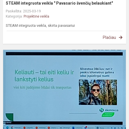
STEAM integruota veikla " Pavasario švenčių belaukiant"
Paskelbta: 2025-03-19
Kategorija:
Projektinė veikla
STEAM integruota veikla, skirta pavasariui
Plačiau
„
b
d
–
ti
n
p