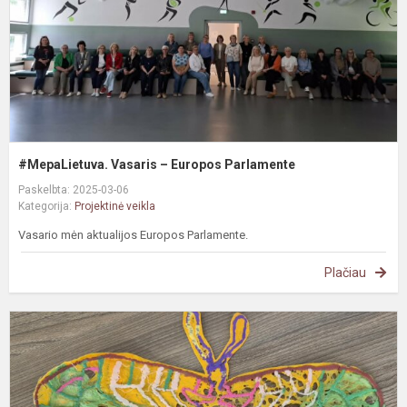
#MepaLietuva. Vasaris – Europos Parlamente
Paskelbta: 2025-03-06
Kategorija:
Projektinė veikla
Vasario mėn aktualijos Europos Parlamente.
Plačiau
S
k
d