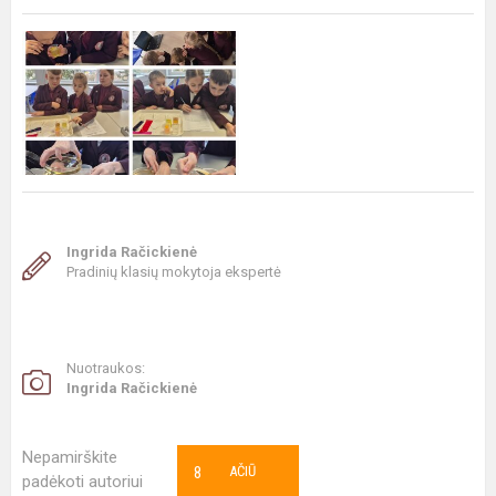
Ingrida Račickienė
Pradinių klasių mokytoja ekspertė
Nuotraukos:
Ingrida Račickienė
Nepamirškite
8
AČIŪ
padėkoti autoriui