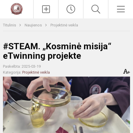
Paieška
Men
Titulinis
Naujienos
Projektinė veikla
#STEAM. „Kosminė misija“
eTwinning projekte
Paskelbta: 2025-03-19
Kategorija:
Projektinė veikla