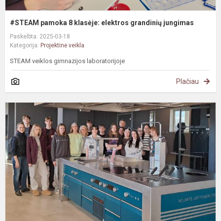
#STEAM pamoka 8 klasėje: elektros grandinių jungimas
Paskelbta: 2025-03-18
Kategorija:
Projektinė veikla
STEAM veiklos gimnazijos laboratorijoje
Plačiau
#
G
m
e
ir
i
a