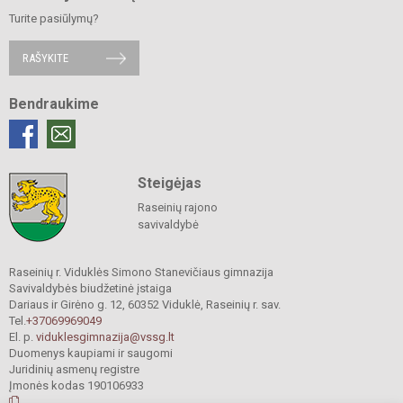
Turite pasiūlymų?
RAŠYKITE
Bendraukime
Steigėjas
Raseinių rajono
savivaldybė
Raseinių r. Viduklės Simono Stanevičiaus gimnazija
Savivaldybės biudžetinė įstaiga
Dariaus ir Girėno g. 12, 60352 Viduklė, Raseinių r. sav.
Tel.
+37069969049
El. p.
viduklesgimnazija@vssg.lt
Duomenys kaupiami ir saugomi
Juridinių asmenų registre
Įmonės kodas 190106933