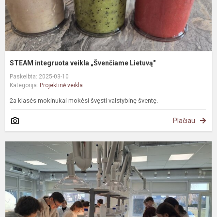
STEAM integruota veikla „Švenčiame Lietuvą"
Paskelbta: 2025-03-10
Kategorija:
Projektinė veikla
2a klasės mokinukai mokėsi švęsti valstybinę šventę.
Plačiau
#
S
m
S
c