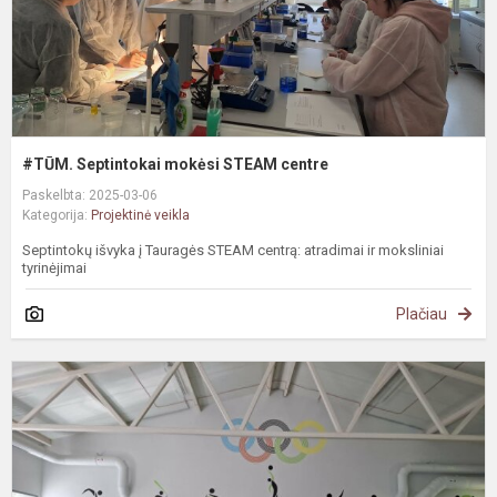
#TŪM. Septintokai mokėsi STEAM centre
Paskelbta: 2025-03-06
Kategorija:
Projektinė veikla
Septintokų išvyka į Tauragės STEAM centrą: atradimai ir moksliniai
tyrinėjimai
Plačiau
#
V
–
E
P