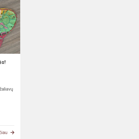
kūrybinės
dirbtuvės!
ės!
žaliavų
čiau