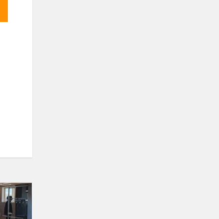
#TŪM.
Gamtos
mokslų