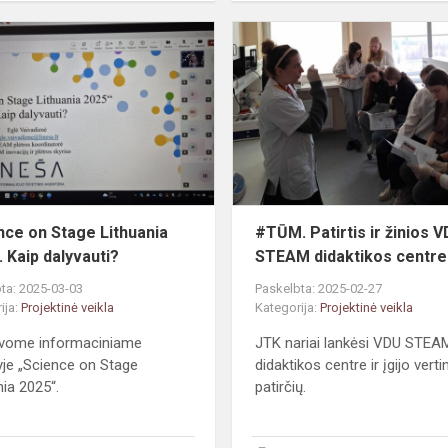
„Science
on
Stage
Lithuania
2025“.
Kaip
dalyvauti?
nce on Stage Lithuania
#TŪM. Patirtis ir žinios 
. Kaip dalyvauti?
STEAM didaktikos centre
ta: 2025-03-03
Paskelbta: 2025-02-27
ija:
Projektinė veikla
Kategorija:
Projektinė veikla
avome informaciniame
JTK nariai lankėsi VDU STEA
yje „Science on Stage
didaktikos centre ir įgijo vert
nia 2025“.
patirčių.