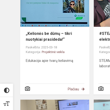
–
tikri
nuotykiai
prasideda!“
„Kelionės be dūmų – tikri
#STEA
nuotykiai prasideda!“
elekt
Paskelbta: 2025-03-18
Paskelb
Kategorija:
Projektinė veikla
Kategor
Edukacija apie tvarų keliavimą
STEAM 
laborat
Plačiau
#EnergySm
klasė