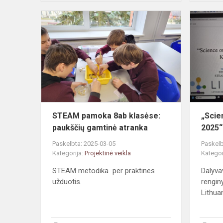
STEAM
pamoka
8ab
klasėse:
paukščių
gamtinė
atranka
STEAM pamoka 8ab klasėse:
„Scie
paukščių gamtinė atranka
2025“
Paskelbta: 2025-03-05
Paskelb
Kategorija:
Projektinė veikla
Kategor
STEAM metodika per praktines
Dalyv
užduotis.
rengin
Lithua