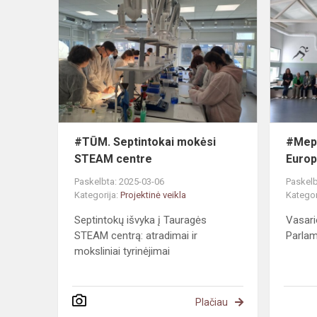
Septintokai
mokėsi
STEAM
centre
#TŪM. Septintokai mokėsi
#Mepa
STEAM centre
Europ
Paskelbta: 2025-03-06
Paskelb
Kategorija:
Projektinė veikla
Kategor
Septintokų išvyka į Tauragės
Vasari
STEAM centrą: atradimai ir
Parlam
moksliniai tyrinėjimai
Plačiau