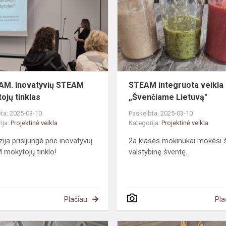
STEAM
mokytojų
tinklas
M. Inovatyvių STEAM
STEAM integruota veikla
ojų tinklas
„Švenčiame Lietuvą"
ta: 2025-03-10
Paskelbta: 2025-03-10
ija:
Projektinė veikla
Kategorija:
Projektinė veikla
ija prisijungė prie inovatyvių
2a klasės mokinukai mokėsi š
mokytojų tinklo!
valstybinę šventę.
Plačiau
Pla
#MepaLietuva.