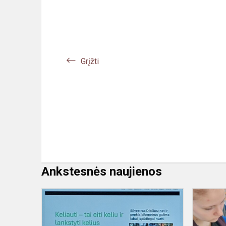
Grįžti
Ankstesnės naujienos
„Kelionės
be
dūmų