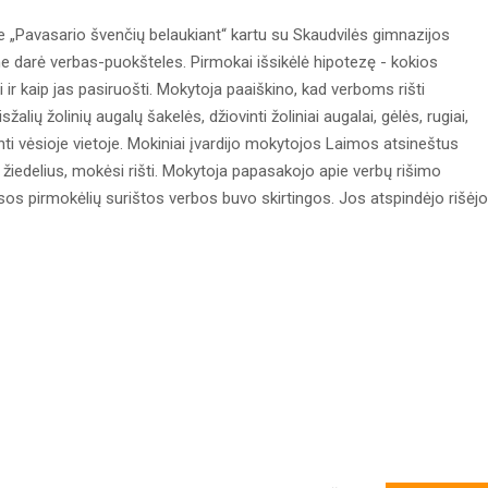
e „Pavasario švenčių belaukiant“ kartu su Skaudvilės gimnazijos
e darė verbas-puokšteles. Pirmokai išsikėlė hipotezę - kokios
r kaip jas pasiruošti. Mokytoja paaiškino, kad verboms rišti
ių žolinių augalų šakelės, džiovinti žoliniai augalai, gėlės, rugiai,
vinti vėsioje vietoje. Mokiniai įvardijo mokytojos Laimos atsineštus
ių žiedelius, mokėsi rišti. Mokytoja papasakojo apie verbų rišimo
Visos pirmokėlių surištos verbos buvo skirtingos. Jos atspindėjo rišėjo