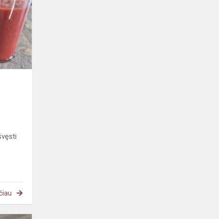
veikla
„Švenčiame
Lietuvą"
vęsti
čiau
STEAM