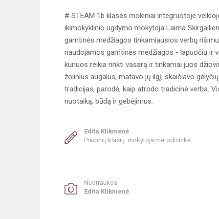
# STEAM 1b klasės mokiniai integruotoje veikloj
ikimokyklinio ugdymo mokytoja Laima Skirgailien
gamtinės medžiagos tinkamiausios verbų rišimui i
naudojamos gamtinės medžiagos - lapuočių ir visžal
kuriuos reikia rinkti vasarą ir tinkamai juos džio
žolinius augalus, matavo jų ilgį, skaičiavo gėlyč
tradicijas, parodė, kaip atrodo tradicinė verba. 
nuotaiką, būdą ir gebėjimus.
Edita Kliknienė
Pradinių klasių mokytoja metodininkė
Nuotraukos:
Edita Kliknienė