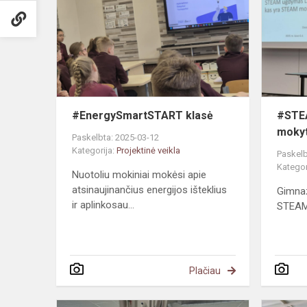
#EnergySmartSTART klasė
#STEA
mokyt
Paskelbta: 2025-03-12
Kategorija:
Projektinė veikla
Paskelb
Kategor
Nuotoliu mokiniai mokėsi apie
atsinaujinančius energijos išteklius
Gimnaz
ir aplinkosau...
STEAM 
Plačiau
#TŪM.