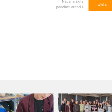
Nepamirškite
4
AČIŪ
padėkoti autoriui
#STEAM
pamoka
8