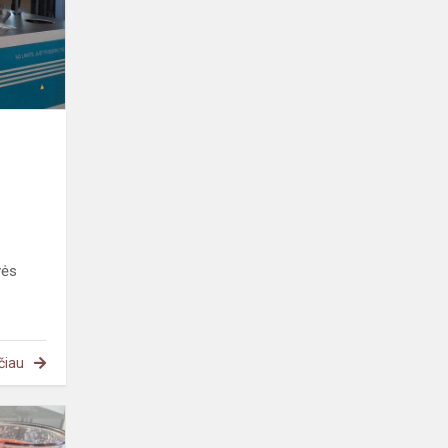
edukacija
ir
inovatyvūs
apsilankymai
vės
čiau
STEAM
integruota