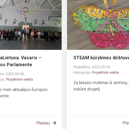
Vasaris
–
Europos
Parlamente
Lietuva. Vasaris –
STEAM kūrybinės dirbtuv
os Parlamente
Paskelbta: 2025-03-05
Kategorija:
Projektinė veikla
ta: 2025-03-06
ija:
Projektinė veikla
2a klasės mokiniai iš antrinių 
sukūrė drugelį.
o mėn aktualijos Europos
ente.
Plačiau
Pla