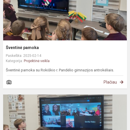
Šventinė pamoka
Paskelbta: 2025-02-14
Kategorija:
Projektinė veikla
Šventinė pamoka su Rokiškio r. Pandėlio gimnazijos antrokėliais.
Plačiau
e
p
v