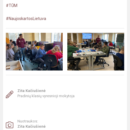
#TŪM
#NaujoskartosLietuva
Zita Kačiušienė
Pradinių klasių vyresnioji mokytoja
Nuotraukos:
Zita Kačiušienė