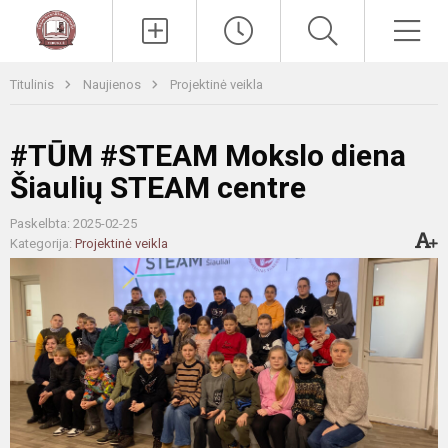
Paieška
Men
Titulinis
Naujienos
Projektinė veikla
#TŪM #STEAM Mokslo diena
Šiaulių STEAM centre
Paskelbta: 2025-02-25
Kategorija:
Projektinė veikla