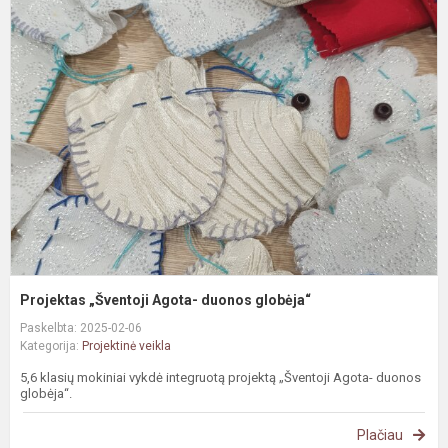
P
„
A
d
g
Projektas „Šventoji Agota- duonos globėja“
Paskelbta: 2025-02-06
Kategorija:
Projektinė veikla
5,6 klasių mokiniai vykdė integruotą projektą „Šventoji Agota- duonos
globėja“.
Plačiau