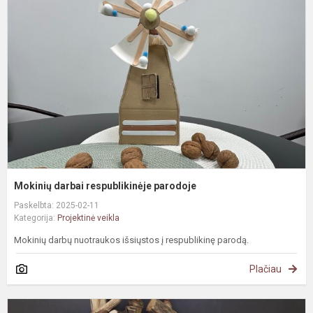
r
p
Mokinių darbai respublikinėje parodoje
Paskelbta: 2025-02-11
Kategorija:
Projektinė veikla
Mokinių darbų nuotraukos išsiųstos į respublikinę parodą.
Plačiau
S