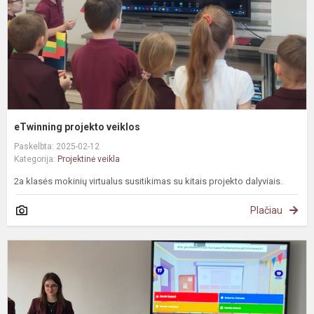
eTwinning projekto veiklos
Paskelbta: 2025-02-12
Kategorija:
Projektinė veikla
2a klasės mokinių virtualus susitikimas su kitais projekto dalyviais.
Plačiau
#
V
a
E