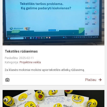
Tekstilės rūšiavimas
Paskelbta: 2025-02-11
Kategorija:
Projektinė veikla
2a klasės mokiniai mokėsi apie tekstilės atliekų rūšiavimą.
Plačiau
I
p