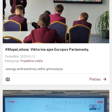
P
#MepaLietuva. Viktorina apie Europos Parlamentą
Paskelbta: 2025-02-12
Kategorija:
Projektinė veikla
Jaunųjų ambasadorių veikla gimnazijoje.
Plačiau
T
r