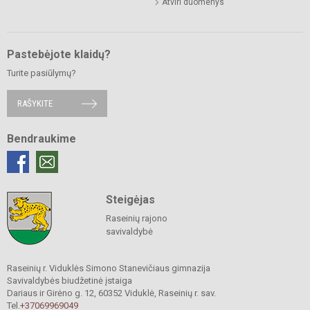
Atviri duomenys
Pastebėjote klaidų?
Turite pasiūlymų?
RAŠYKITE
Bendraukime
Steigėjas
Raseinių rajono
savivaldybė
Raseinių r. Viduklės Simono Stanevičiaus gimnazija
Savivaldybės biudžetinė įstaiga
Dariaus ir Girėno g. 12, 60352 Viduklė, Raseinių r. sav.
Tel.
+37069969049