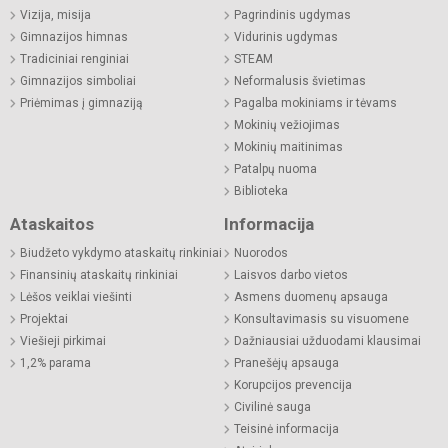
Vizija, misija
Pagrindinis ugdymas
Gimnazijos himnas
Vidurinis ugdymas
Tradiciniai renginiai
STEAM
Gimnazijos simboliai
Neformalusis švietimas
Priėmimas į gimnaziją
Pagalba mokiniams ir tėvams
Mokinių vežiojimas
Mokinių maitinimas
Patalpų nuoma
Biblioteka
Ataskaitos
Informacija
Biudžeto vykdymo ataskaitų rinkiniai
Nuorodos
Finansinių ataskaitų rinkiniai
Laisvos darbo vietos
Lėšos veiklai viešinti
Asmens duomenų apsauga
Projektai
Konsultavimasis su visuomene
Viešieji pirkimai
Dažniausiai užduodami klausimai
1,2% parama
Pranešėjų apsauga
Korupcijos prevencija
Civilinė sauga
Teisinė informacija