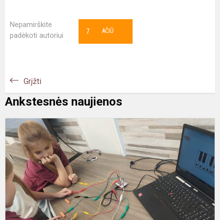
Nepamirškite
7
AČIŪ
padėkoti autoriui
Grįžti
Ankstesnės naujienos
e
p
„
A
E
C
C