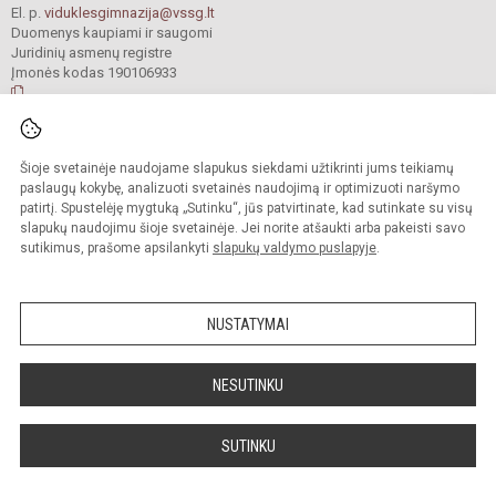
El. p.
viduklesgimnazija@vssg.lt
Duomenys kaupiami ir saugomi
Juridinių asmenų registre
Įmonės kodas 190106933
© 2022. Raseinių r. Viduklės Simono Stanevičiaus gimnazija. Visos teisės
Šioje svetainėje naudojame slapukus siekdami užtikrinti jums teikiamų
saugomos.
Kopijuoti turinį be raštiško gimnazijos sutikimo griežtai draudžiama.
paslaugų kokybę, analizuoti svetainės naudojimą ir optimizuoti naršymo
patirtį. Spustelėję mygtuką „Sutinku“, jūs patvirtinate, kad sutinkate su visų
Prieinamumo paraiška
Slapukų valdymas
slapukų naudojimu šioje svetainėje. Jei norite atšaukti arba pakeisti savo
sutikimus, prašome apsilankyti
slapukų valdymo puslapyje
.
Sumanus būdas atnaujinti
mokyklos interneto
svetainę
NUSTATYMAI
NESUTINKU
SUTINKU