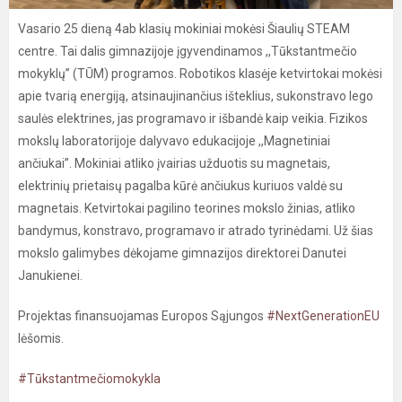
Vasario 25 dieną 4ab klasių mokiniai mokėsi Šiaulių STEAM
centre. Tai dalis gimnazijoje įgyvendinamos ,,Tūkstantmečio
mokyklų” (TŪM) programos. Robotikos klasėje ketvirtokai mokėsi
apie tvarią energiją, atsinaujinančius išteklius, sukonstravo lego
saulės elektrines, jas programavo ir išbandė kaip veikia. Fizikos
mokslų laboratorijoje dalyvavo edukacijoje ,,Magnetiniai
ančiukai”. Mokiniai atliko įvairias užduotis su magnetais,
elektrinių prietaisų pagalba kūrė ančiukus kuriuos valdė su
magnetais. Ketvirtokai pagilino teorines mokslo žinias, atliko
bandymus, konstravo, programavo ir atrado tyrinėdami. Už šias
mokslo galimybes dėkojame gimnazijos direktorei Danutei
Janukienei.
Projektas finansuojamas Europos Sąjungos
#NextGenerationEU
lėšomis.
#Tūkstantmečiomokykla