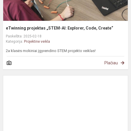
eTwinning projektas „STEM-AI: Explorer, Code, Create“
Paskelbta: 2025-02-18
Kategorija:
Projektinė veikla
2a klasės mokiniai įgyvendino STEM projekto veiklas!
Plačiau
#
p
,
v
š