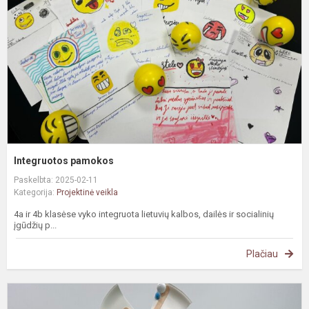
Integruotos pamokos
Paskelbta: 2025-02-11
Kategorija:
Projektinė veikla
4a ir 4b klasėse vyko integruota lietuvių kalbos, dailės ir socialinių
įgūdžių p...
Plačiau
M
d