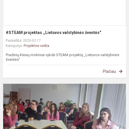
#STEAM projektas ,,Lietuvos valstybinės šventės"
Paskelbta: 2025-02-17
Kategorija:
Projektinė veikla
Pradinių klasių mokiniai vykdė STEAM projektą ,,Lietuvos valstybinės
šventės”
Plačiau
#
P
a
d
i