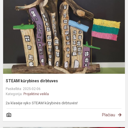
k
d
STEAM kūrybines dirbtuves
Paskelbta: 2025-02-06
Kategorija:
Projektinė veikla
2a klasėje vyko STEAM kūrybinės dirbtuvės!
Plačiau