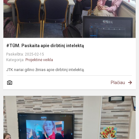
#TŪM. Paskaita apie dirbtinį intelektą
Paskelbta: 2025-02-15
Kategorija:
Projektinė veikla
JTK nariai gilino žinias apie dirbtinį intelektą.
Plačiau
Š
p