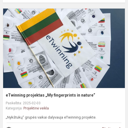
e
p
„
f
i
n
eTwinning projektas „My fingerprints in nature“
Paskelbta: 2025-02-03
Kategorija:
Projektinė veikla
„Nykštukų“ grupės vaikai dalyvauja eTwinning projekte.