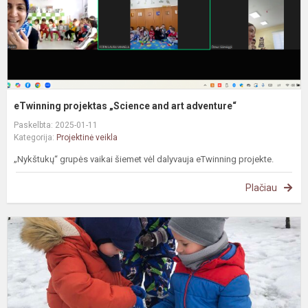
eTwinning projektas „Science and art adventure“
Paskelbta: 2025-01-11
Kategorija:
Projektinė veikla
„Nykštukų“ grupės vaikai šiemet vėl dalyvauja eTwinning projekte.
Plačiau
#
v
„
u