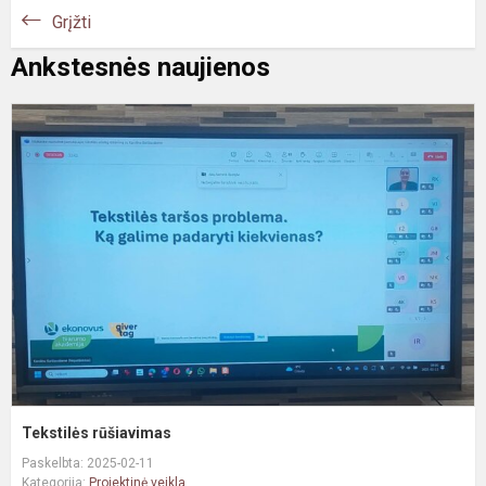
Grįžti
Ankstesnės naujienos
T
r
Tekstilės rūšiavimas
Paskelbta: 2025-02-11
Kategorija:
Projektinė veikla