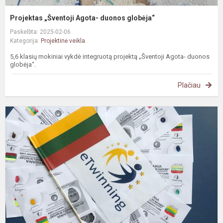
Projektas „Šventoji Agota- duonos globėja“
Paskelbta: 2025-02-06
Kategorija:
Projektinė veikla
5,6 klasių mokiniai vykdė integruotą projektą „Šventoji Agota- duonos
globėja“.
Plačiau
e
p
„
f
i
n