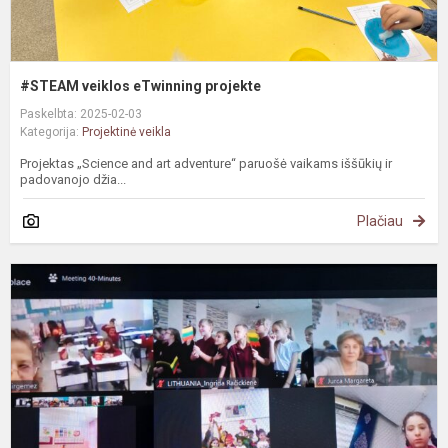
#STEAM veiklos eTwinning projekte
Paskelbta: 2025-02-03
Kategorija:
Projektinė veikla
Projektas „Science and art adventure“ paruošė vaikams iššūkių ir
padovanojo džia...
Plačiau
e
p
d
s