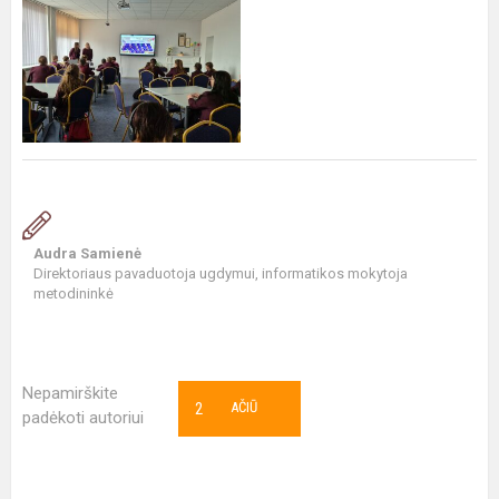
Audra Samienė
Direktoriaus pavaduotoja ugdymui, informatikos mokytoja
metodininkė
Nepamirškite
2
AČIŪ
padėkoti autoriui