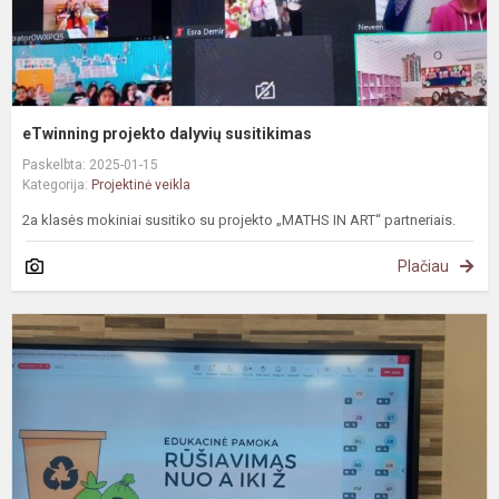
eTwinning projekto dalyvių susitikimas
Paskelbta: 2025-01-15
Kategorija:
Projektinė veikla
2a klasės mokiniai susitiko su projekto „MATHS IN ART“ partneriais.
Plačiau
#
M
r