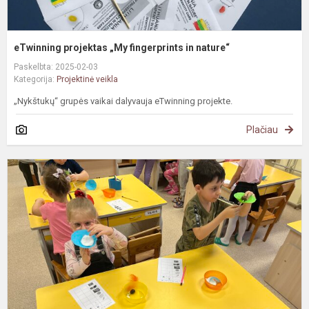
eTwinning projektas „My fingerprints in nature“
Paskelbta: 2025-02-03
Kategorija:
Projektinė veikla
„Nykštukų“ grupės vaikai dalyvauja eTwinning projekte.
Plačiau
#
v
e
p