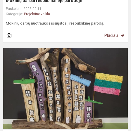
Mokinių darbai respublikinėje parodoje
Paskelbta: 2025-02-11
Kategorija:
Projektinė veikla
Mokinių darbų nuotraukos išsiųstos į respublikinę parodą.
Plačiau
S
k
d