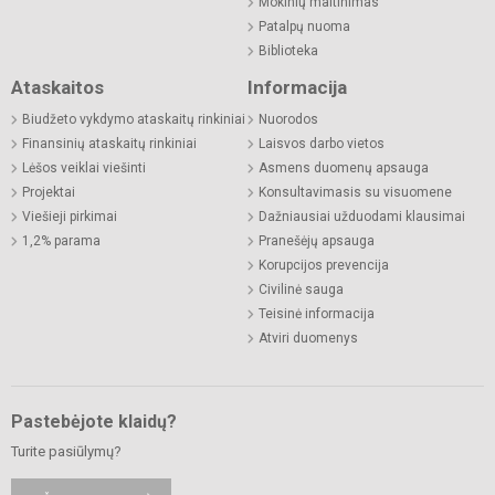
Mokinių maitinimas
Patalpų nuoma
Biblioteka
Ataskaitos
Informacija
Biudžeto vykdymo ataskaitų rinkiniai
Nuorodos
Finansinių ataskaitų rinkiniai
Laisvos darbo vietos
Lėšos veiklai viešinti
Asmens duomenų apsauga
Projektai
Konsultavimasis su visuomene
Viešieji pirkimai
Dažniausiai užduodami klausimai
1,2% parama
Pranešėjų apsauga
Korupcijos prevencija
Civilinė sauga
Teisinė informacija
Atviri duomenys
Pastebėjote klaidų?
Turite pasiūlymų?