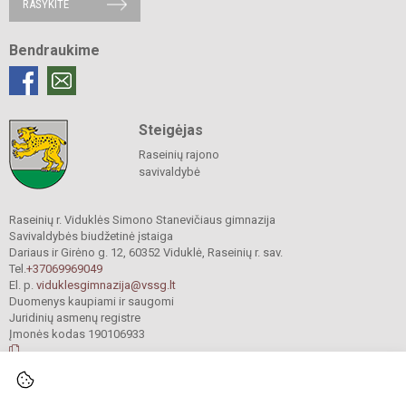
RAŠYKITE
Bendraukime
Steigėjas
Raseinių rajono
savivaldybė
Raseinių r. Viduklės Simono Stanevičiaus gimnazija
Savivaldybės biudžetinė įstaiga
Dariaus ir Girėno g. 12, 60352 Viduklė, Raseinių r. sav.
Tel.
+37069969049
El. p.
viduklesgimnazija@vssg.lt
Duomenys kaupiami ir saugomi
Juridinių asmenų registre
Įmonės kodas 190106933
© 2022. Raseinių r. Viduklės Simono Stanevičiaus gimnazija. Visos teisės