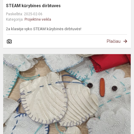
STEAM kūrybines dirbtuves
Paskelbta: 2025-02-06
Kategorija:
Projektinė veikla
2a klasėje vyko STEAM kūrybinės dirbtuvės!
Plačiau
P
„
A
d
g