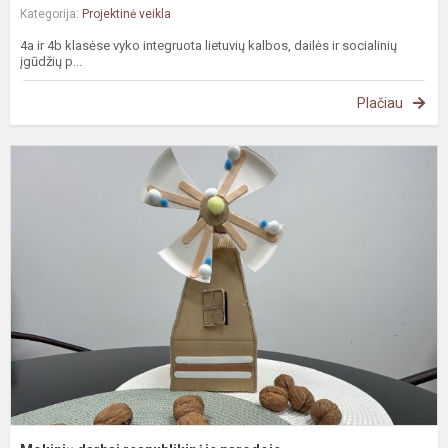
Kategorija:
Projektinė veikla
4a ir 4b klasėse vyko integruota lietuvių kalbos, dailės ir socialinių
įgūdžių p...
Plačiau
M
d
r
p