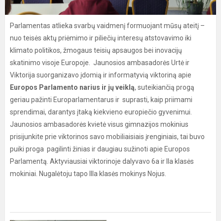
Parlamentas atlieka svarbų vaidmenį formuojant mūsų ateitį –
nuo teisės aktų priėmimo ir piliečių interesų atstovavimo iki
klimato politikos, žmogaus teisių apsaugos bei inovacijų
skatinimo visoje Europoje. Jaunosios ambasadorės Urtė ir
Viktorija suorganizavo įdomią ir informatyvią viktoriną apie
Europos Parlamento narius ir jų veiklą
, suteikiančią progą
geriau pažinti Europarlamentarus ir suprasti, kaip priimami
sprendimai, darantys įtaką kiekvieno europiečio gyvenimui.
Jaunosios ambasadorės kvietė visus gimnazijos mokinius
prisijunkite prie viktorinos savo mobiliaisiais įrenginiais, tai buvo
puiki proga pagilinti žinias ir daugiau sužinoti apie Europos
Parlamentą. Aktyviausiai viktorinoje dalyvavo 6a ir IIa klasės
mokiniai. Nugalėtoju tapo IIIa klasės mokinys Nojus.