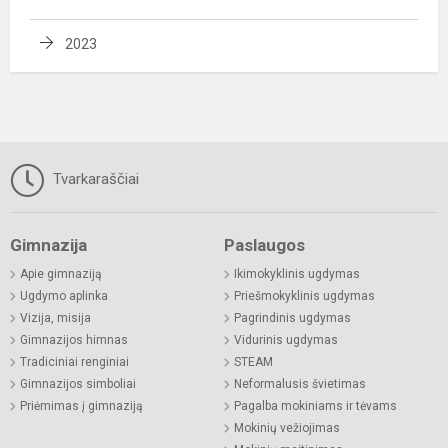
2023
Tvarkaraščiai
Gimnazija
Paslaugos
Apie gimnaziją
Ikimokyklinis ugdymas
Ugdymo aplinka
Priešmokyklinis ugdymas
Vizija, misija
Pagrindinis ugdymas
Gimnazijos himnas
Vidurinis ugdymas
Tradiciniai renginiai
STEAM
Gimnazijos simboliai
Neformalusis švietimas
Priėmimas į gimnaziją
Pagalba mokiniams ir tėvams
Mokinių vežiojimas