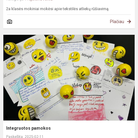
2a klasės mokiniai mokėsi apie tekstilės atliekų rūšiavimą.
Plačiau
I
p
Integruotos pamokos
Paskelbta: 2025-02-11