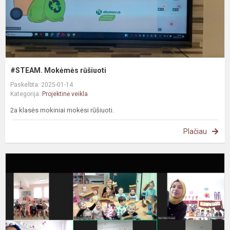
#STEAM. Mokėmės rūšiuoti
Paskelbta: 2025-01-14
Kategorija:
Projektinė veikla
2a klasės mokiniai mokėsi rūšiuoti.
Plačiau
e
p
„
a
a
a