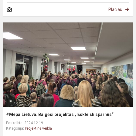
Plačiau
#
B
p
„
s
#Mepa.Lietuva. Baigėsi projektas „Išskleisk sparnus“
Paskelbta: 2024-12-19
Kategorija:
Projektinė veikla