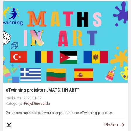
e
p
„
I
A
eTwinning projektas „MATCH IN ART“
Paskelbta: 2025-01-02
Kategorija:
Projektinė veikla
2a klasės mokiniai dalyvauja tarptautiniame eTwinning projekte.
Plačiau