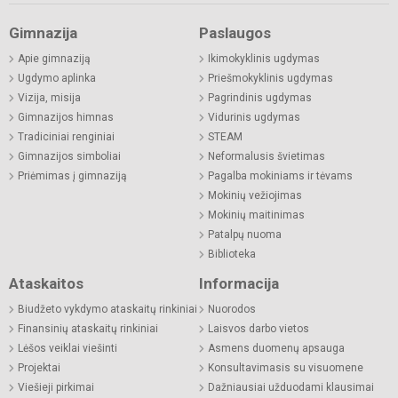
Gimnazija
Paslaugos
Apie gimnaziją
Ikimokyklinis ugdymas
Ugdymo aplinka
Priešmokyklinis ugdymas
Vizija, misija
Pagrindinis ugdymas
Gimnazijos himnas
Vidurinis ugdymas
Tradiciniai renginiai
STEAM
Gimnazijos simboliai
Neformalusis švietimas
Priėmimas į gimnaziją
Pagalba mokiniams ir tėvams
Mokinių vežiojimas
Mokinių maitinimas
Patalpų nuoma
Biblioteka
Ataskaitos
Informacija
Biudžeto vykdymo ataskaitų rinkiniai
Nuorodos
Finansinių ataskaitų rinkiniai
Laisvos darbo vietos
Lėšos veiklai viešinti
Asmens duomenų apsauga
Projektai
Konsultavimasis su visuomene
Viešieji pirkimai
Dažniausiai užduodami klausimai