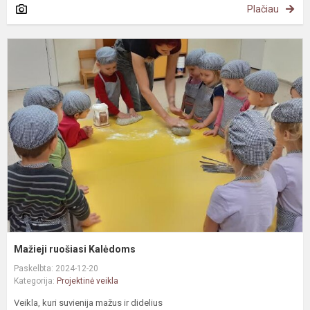
Plačiau
M
r
K
Mažieji ruošiasi Kalėdoms
Paskelbta: 2024-12-20
Kategorija:
Projektinė veikla
Veikla, kuri suvienija mažus ir didelius