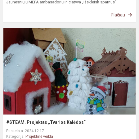
Jaunesniųjų MEPA ambasadorių iniciatyva „Išskleisk sparnus“.
Plačiau
#
P
„
K
#STEAM. Projektas „Tvarios Kalėdos“
Paskelbta: 2024-12-17
Kategorija:
Projektinė veikla