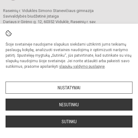
Raseinių r. Viduklės Simono Stanevičiaus gimnazija
Savivaldybės biudžetinė įstaiga
Dariaus ir Girėno g. 12, 60352 Viduklė, Raseinių r. sav.
Tel.
+37069969049
El. p.
viduklesgimnazija@vssg.lt
Duomenys kaupiami ir saugomi
Juridinių asmenų registre
Šioje svetainėje naudojame slapukus siekdami užtikrinti jums teikiamų
Įmonės kodas 190106933
paslaugų kokybę, analizuoti svetainės naudojimą ir optimizuoti naršymo
patirtį. Spustelėję mygtuką „Sutinku“, jūs patvirtinate, kad sutinkate su visų
slapukų naudojimu šioje svetainėje. Jei norite atšaukti arba pakeisti savo
sutikimus, prašome apsilankyti
slapukų valdymo puslapyje
.
© 2022. Raseinių r. Viduklės Simono Stanevičiaus gimnazija. Visos teisės
saugomos.
Kopijuoti turinį be raštiško gimnazijos sutikimo griežtai draudžiama.
NUSTATYMAI
Prieinamumo paraiška
Slapukų valdymas
Sumanus būdas atnaujinti
NESUTINKU
mokyklos interneto
svetainę
SUTINKU