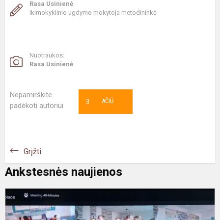
Rasa Usinienė
Ikimokyklinio ugdymo mokytoja metodininkė
Nuotraukos:
Rasa Usinienė
Nepamirškite
3
AČIŪ
padėkoti autoriui
Grįžti
Ankstesnės naujienos
e
p
d