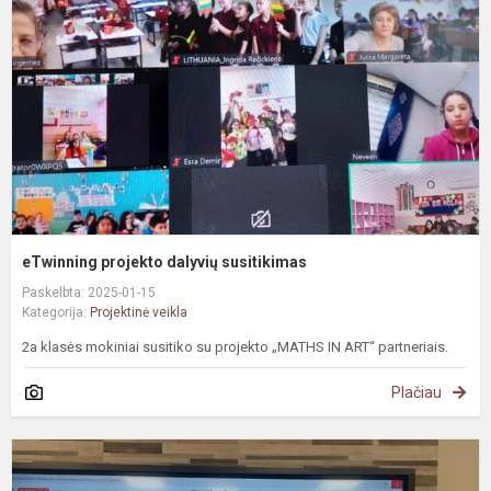
s
eTwinning projekto dalyvių susitikimas
Paskelbta: 2025-01-15
Kategorija:
Projektinė veikla
2a klasės mokiniai susitiko su projekto „MATHS IN ART“ partneriais.
Plačiau
#
M