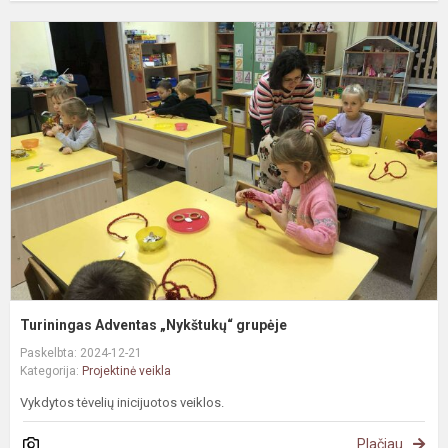
T
A
„
g
Turiningas Adventas „Nykštukų“ grupėje
Paskelbta: 2024-12-21
Kategorija:
Projektinė veikla
Vykdytos tėvelių inicijuotos veiklos.
Plačiau