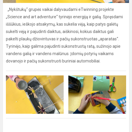
„Nykštukų“ grupės vaikai dalyvaudami eTwinning projekte
„Science and art adventure“ tyrinėjo energiją ir galią. Spręsdami
iššūkius, ieškojo atsakymų, kas sukelia vėją, kaip patys galėtų
sukelti vėją ir pajudinti daiktus, aiškinosi, kokius daiktus gali
pakelti plaukų džiovintuvas ir pačių sukonstruotas „aparatas“.
Tyrinėjo, kaip galima pajudinti sukonstruotą ratą, sužinojo apie
vandens galią ir vandens malūnus. Įdomių potyrių vaikams
dovanojo ir pačių sukonstruoti buriniai automobiliai.