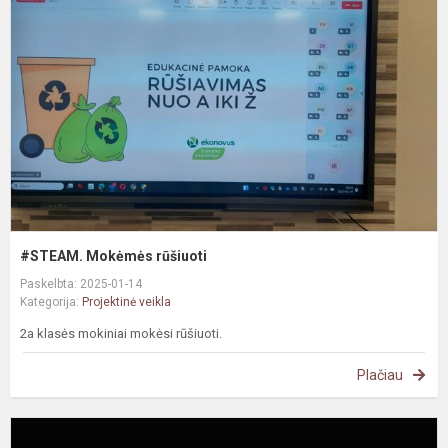
r
#STEAM. Mokėmės rūšiuoti
Paskelbta: 2025-01-14
Kategorija:
Projektinė veikla
2a klasės mokiniai mokėsi rūšiuoti.
Plačiau
e