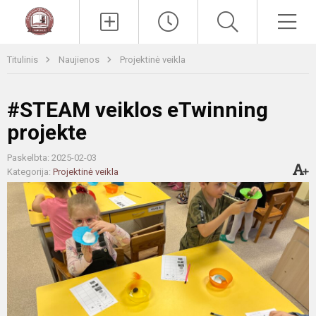
Paieška
Men
Titulinis
Naujienos
Projektinė veikla
#STEAM veiklos eTwinning
projekte
Paskelbta: 2025-02-03
Kategorija:
Projektinė veikla