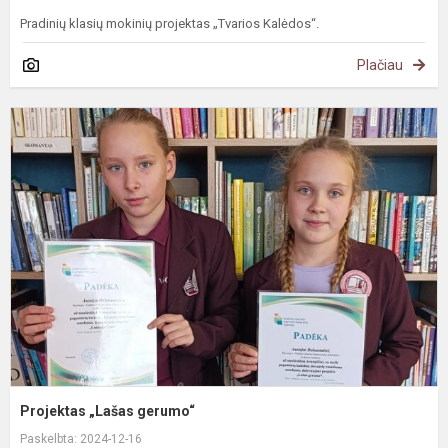
Pradinių klasių mokinių projektas „Tvarios Kalėdos“.
Plačiau
P
„
g
Projektas „Lašas gerumo“
Paskelbta: 2024-12-16