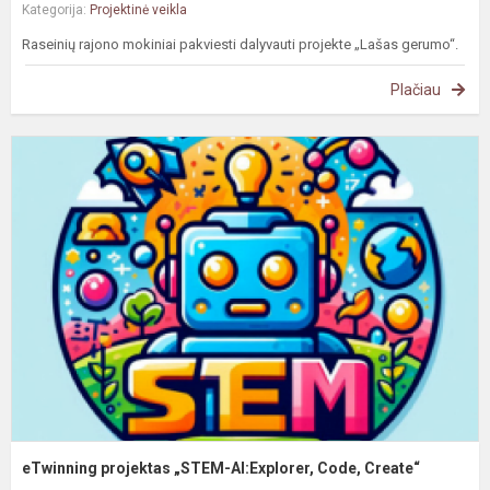
Kategorija:
Projektinė veikla
Raseinių rajono mokiniai pakviesti dalyvauti projekte „Lašas gerumo“.
Plačiau
e
p
„
A
C
C
eTwinning projektas „STEM-AI:Explorer, Code, Create“