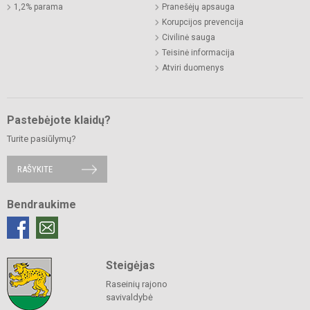
1,2% parama
Pranešėjų apsauga
Korupcijos prevencija
Civilinė sauga
Teisinė informacija
Atviri duomenys
Pastebėjote klaidų?
Turite pasiūlymų?
RAŠYKITE
Bendraukime
Steigėjas
Raseinių rajono
savivaldybė