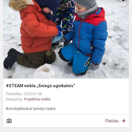
v
„
u
#STEAM veikla „Sniego ugnikalnis“
Paskelbta: 2025-01-08
Kategorija:
Projektinė veikla
Ikimokyklinukai tyrinėjo lauke.
Plačiau