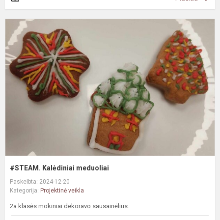
#
K
m
#STEAM. Kalėdiniai meduoliai
Paskelbta: 2024-12-20
Kategorija:
Projektinė veikla
2a klasės mokiniai dekoravo sausainėlius.