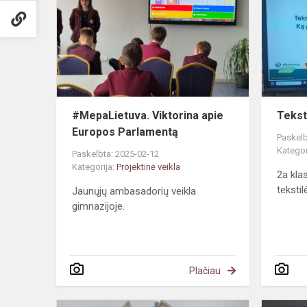
apie
Europos
Parlamentą
#MepaLietuva. Viktorina apie
Tekst
Europos Parlamentą
Paskelb
Kategor
Paskelbta: 2025-02-12
Kategorija:
Projektinė veikla
2a kla
tekstil
Jaunųjų ambasadorių veikla
gimnazijoje.
Plačiau
Mokinių