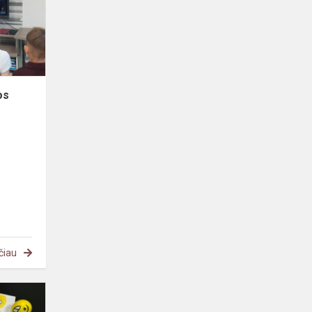
os
čiau
Integruotos
pamokos