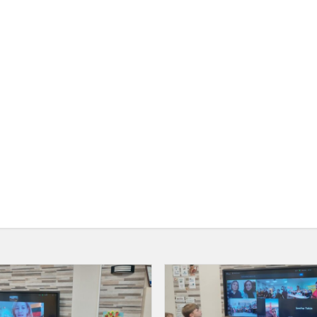
Šventinė
pamoka