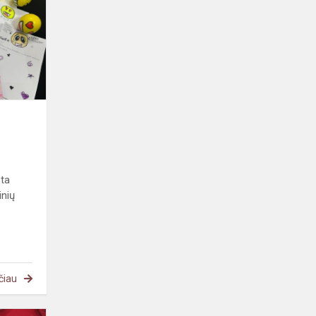
ota
inių
čiau
Projektas