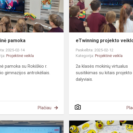
inė pamoka
eTwinning projekto veikl
ta: 2025-02-14
Paskelbta: 2025-02-12
ija:
Projektinė veikla
Kategorija:
Projektinė veikla
nė pamoka su Rokiškio r.
2a klasės mokinių virtualus
io gimnazijos antrokėliais.
susitikimas su kitais projekto
dalyviais.
Plačiau
Pla
va.
Tekstilės
rūšiavimas