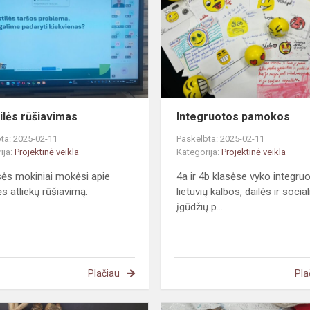
ilės rūšiavimas
Integruotos pamokos
ta: 2025-02-11
Paskelbta: 2025-02-11
ija:
Projektinė veikla
Kategorija:
Projektinė veikla
sės mokiniai mokėsi apie
4a ir 4b klasėse vyko integru
ės atliekų rūšiavimą.
lietuvių kalbos, dailės ir social
įgūdžių p...
Plačiau
Pla
STEAM