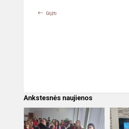
Grįžti
Ankstesnės naujienos
#TŪM.
Paskaita
apie