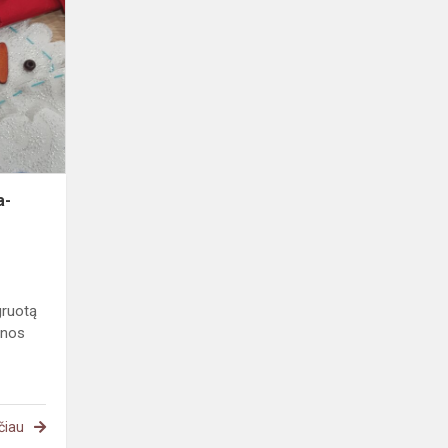
„Šventoji
Agota-
duonos
globėja“
a-
gruotą
onos
čiau