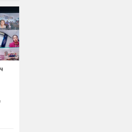
eTwinning
projekto
dalyvių
susitikimas
ių
u