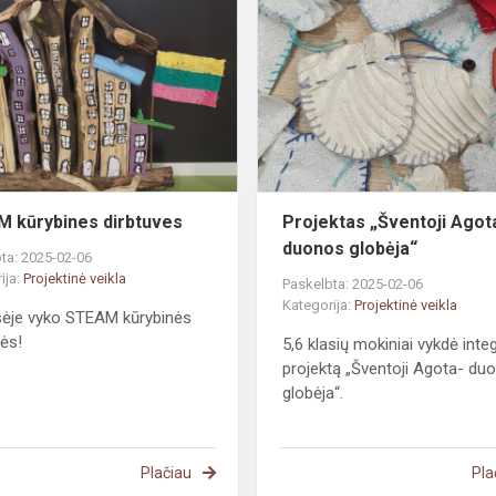
kūrybines
je
dirbtuves
 kūrybines dirbtuves
Projektas „Šventoji Agot
duonos globėja“
ta: 2025-02-06
ija:
Projektinė veikla
Paskelbta: 2025-02-06
Kategorija:
Projektinė veikla
sėje vyko STEAM kūrybinės
vės!
5,6 klasių mokiniai vykdė inte
projektą „Šventoji Agota- du
globėja“.
Plačiau
Pla