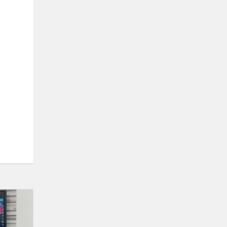
eTwinning
projekto
veiklos