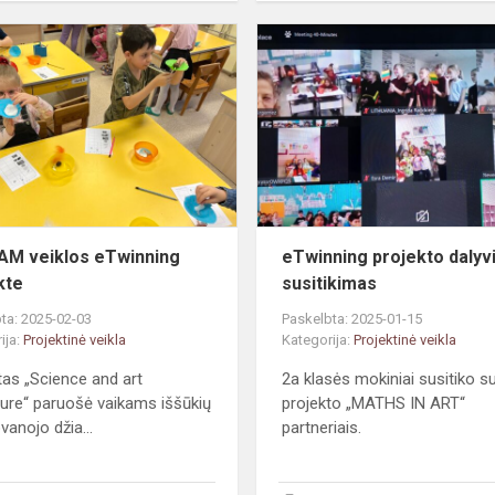
#STEAM
veiklos
eTwinning
projekte
M veiklos eTwinning
eTwinning projekto dalyv
kte
susitikimas
ta: 2025-02-03
Paskelbta: 2025-01-15
ija:
Projektinė veikla
Kategorija:
Projektinė veikla
tas „Science and art
2a klasės mokiniai susitiko s
ure“ paruošė vaikams iššūkių
projekto „MATHS IN ART“
vanojo džia...
partneriais.