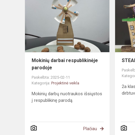
darbai
respublikinė
parodoje
Mokinių darbai respublikinėje
STEAM
parodoje
Paskelb
Kategor
Paskelbta: 2025-02-11
Kategorija:
Projektinė veikla
2a kla
dirbtu
Mokinių darbų nuotraukos išsiųstos
į respublikinę parodą.
Plačiau