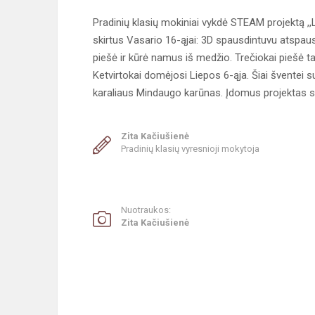
Pradinių klasių mokiniai vykdė STEAM projektą ,,L
skirtus Vasario 16-ąjai: 3D spausdintuvu atspau
piešė ir kūrė namus iš medžio. Trečiokai piešė ta
Ketvirtokai domėjosi Liepos 6-ąja. Šiai šventei su
karaliaus Mindaugo karūnas. Įdomus projektas su
Zita Kačiušienė
Pradinių klasių vyresnioji mokytoja
Nuotraukos:
Zita Kačiušienė