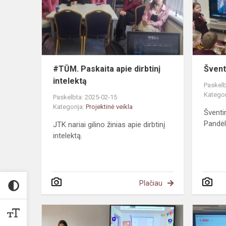
dirbtinį
intelektą
#TŪM. Paskaita apie dirbtinį
Švent
intelektą
Paskelb
Kategor
Paskelbta: 2025-02-15
Kategorija:
Projektinė veikla
Šventi
Pandėl
JTK nariai gilino žinias apie dirbtinį
intelektą.
Plačiau
#MepaLietu
Viktorina