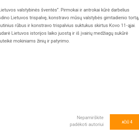
ietuvos valstybinės šventės”. Pirmokai ir antrokai kūrė darbelius
sdino Lietuvos trispalvę, konstravo mūsų valstybės gimtadienio tortą
utinius rūbus ir konstravo trispalvius suktukus skirtus Kovo 11-ąjai.
darė Lietuvos istorijos laiko juostą ir iš įvairių medžiagų sukūrė
teikė mokiniams žinių ir patyrimo.
Nepamirškite
4
AČIŪ
padėkoti autoriui