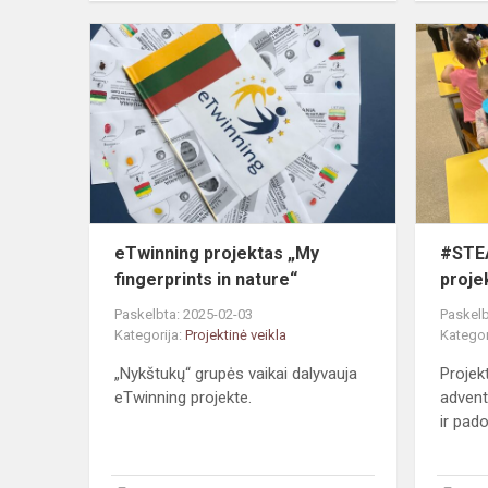
eTwinning
projektas
„My
fingerprints
in
nature“
eTwinning projektas „My
#STEA
fingerprints in nature“
proje
Paskelbta: 2025-02-03
Paskelb
Kategorija:
Projektinė veikla
Kategor
„Nykštukų“ grupės vaikai dalyvauja
Projek
eTwinning projekte.
advent
ir pado