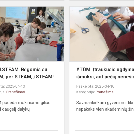
inė
#TŪM.STEAM.
Bėgomis
su
STEAM,
per
STEAM,
į
STEAM!
.STEAM. Bėgomis su
#TŪM. Įtraukusis ugdyma
, per STEAM, į STEAM!
išmoksi, ant pečių neneši
ta: 2025-04-10
Paskelbta: 2025-04-10
ija:
Pranešimai
Kategorija:
Pranešimai
 padeda mokiniams giliau
Savarankiškam gyvenimui tikr
i daugelį dalykų.
nepakaks vien akademinių žin