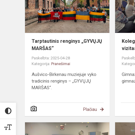
MARŠAS“
Tarptautinis renginys „GYVŲJŲ
Koleg
MARŠAS“
vizita
Paskelbta: 2025-04-28
Paskelb
Kategorija:
Pranešimai
Kategor
Aušvico-Birkenau muziejuje vyko
Gimnaz
tradicinis renginys – „GYVŲJŲ
gimnaz
MARŠAS“.
Plačiau
Rūšiavimas
pirmokams