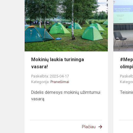
laukia
turininga
vasara!
Mokinių laukia turininga
#Mepa
vasara!
olimp
Paskelbta: 2025-04-17
Paskelb
Kategorija:
Pranešimai
Kategor
Didelis dėmesys mokinių užimtumui
Teisini
vasarą.
Plačiau