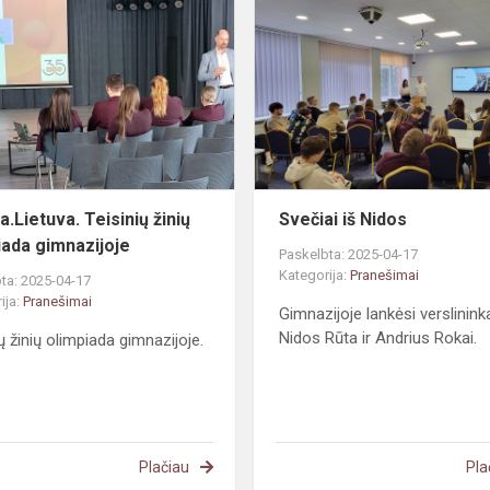
Teisinių
žinių
olimpiada
gimnazijoje
.Lietuva. Teisinių žinių
Svečiai iš Nidos
iada gimnazijoje
Paskelbta: 2025-04-17
Kategorija:
Pranešimai
ta: 2025-04-17
ija:
Pranešimai
Gimnazijoje lankėsi verslininka
Nidos Rūta ir Andrius Rokai.
ų žinių olimpiada gimnazijoje.
Plačiau
Pla