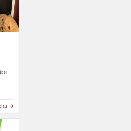
josi
čiau
#Mepa.Lietuva.
Gausus