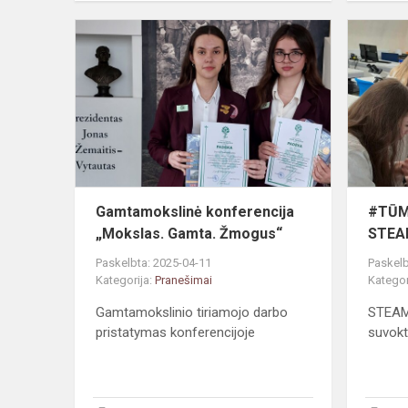
Gamtamoksl
konferencija
„Mokslas.
Gamta.
Žmogus“
Gamtamokslinė konferencija
#TŪM
„Mokslas. Gamta. Žmogus“
STEAM
Paskelbta: 2025-04-11
Paskelb
Kategorija:
Pranešimai
Kategor
Gamtamokslinio tiriamojo darbo
STEAM
pristatymas konferencijoje
suvokt