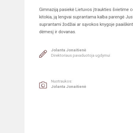
Gimnaziją pasiekė Lietuvos įtraukties švietime 
kitokia, ją lengvai suprantama kalba parengė Justi
suprantami žodžiai ar sąvokos knygoje paaiškint
dėmesį ir dovanas.
Jolanta Jonaitienė
Direktoriaus pavaduotoja ugdymui
Nuotraukos:
Jolanta Jonaitienė