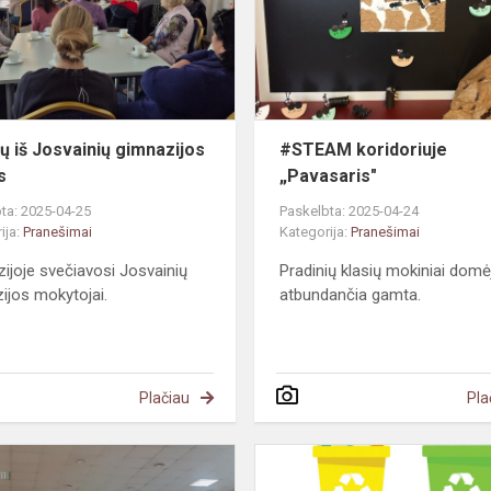
gimnazijos
vizitas
ų iš Josvainių gimnazijos
#STEAM koridoriuje
s
„Pavasaris"
ta: 2025-04-25
Paskelbta: 2025-04-24
ija:
Pranešimai
Kategorija:
Pranešimai
ijoje svečiavosi Josvainių
Pradinių klasių mokiniai domė
ijos mokytojai.
atbundančia gamta.
Plačiau
Pla
#Mepa.Lietuva.
Konferencija