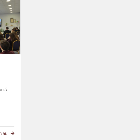
iš
Nidos
i iš
čiau