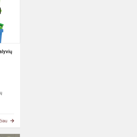
dalyvių
būrys
Atliekų
kultūros
egzami...
alyvių
kų
čiau
Svečiai