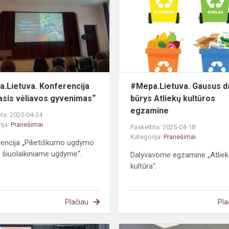
„Antrasis
vėliavos
gyvenimas“
.Lietuva. Konferencija
#Mepa.Lietuva. Gausus d
asis vėliavos gyvenimas“
būrys Atliekų kultūros
egzamine
ta: 2025-04-24
ija:
Pranešimai
Paskelbta: 2025-04-18
Kategorija:
Pranešimai
encija „Pilietiškumo ugdymo
 šiuolaikiniame ugdyme“.
Dalyvavome egzamine „Atlie
kultūra“.
Plačiau
Pla
#Mepa.Lietuva.