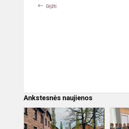
Grįžti
Ankstesnės naujienos
Tarptautinis
renginys
„GYVŲJŲ