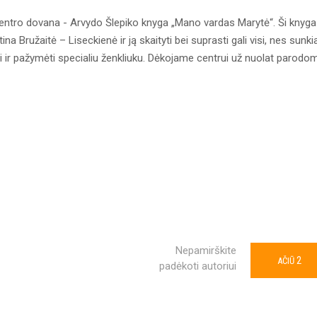
centro dovana - Arvydo Šlepiko knyga „Mano vardas Marytė“. Ši knyga
na Bružaitė – Liseckienė ir ją skaityti bei suprasti gali visi, nes sunki
i ir pažymėti specialiu ženkliuku. Dėkojame centrui už nuolat parodo
Nepamirškite
2
AČIŪ
padėkoti autoriui