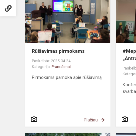
Rūšiavimas pirmokams
#Mepa
„Antr
Paskelbta: 2025-04-24
Kategorija:
Pranešimai
Paskelb
Kategor
Pirmokams pamoka apie rūšiavimą.
Konfer
svarba
Plačiau
Mokinių