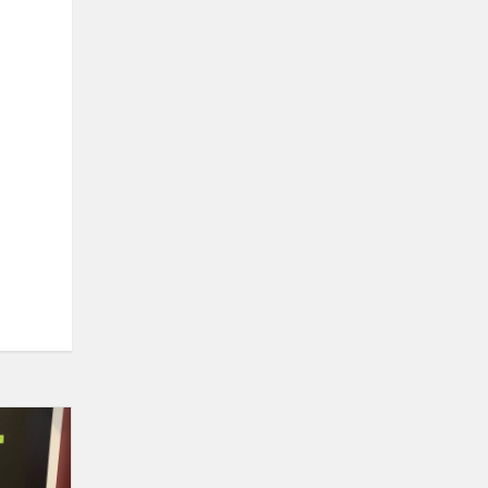
#STEAM
koridoriuje
„Pavasaris"