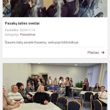
Pasakų šalies svečiai
Paskelbta: 2024-11-14
Kategorija:
Pranešimai
Šiaurės šalių savaitė Raseinių viešojoje bibliotekoje
Plačiau
N
p
-
g
b