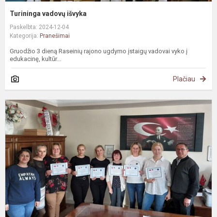
Turininga vadovų išvyka
Paskelbta: 2024-12-04
Kategorija:
Pranešimai
Gruodžio 3 dieną Raseinių rajono ugdymo įstaigų vadovai vyko į
edukacinę, kultūr...
Plačiau
#
D
s
T