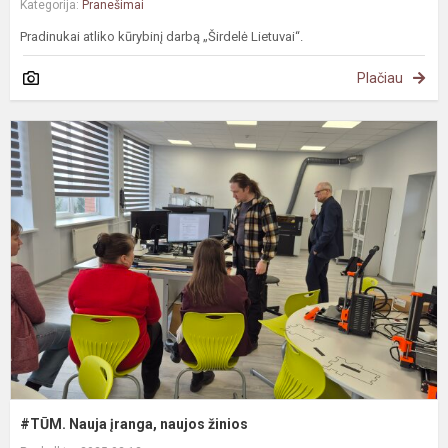
Kategorija:
Pranešimai
Pradinukai atliko kūrybinį darbą „Širdelė Lietuvai“.
Plačiau
#
N
į
n
ž
#TŪM. Nauja įranga, naujos žinios