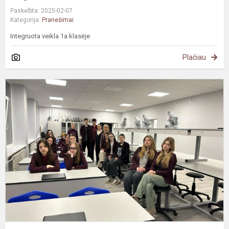
Paskelbta: 2025-02-07
Kategorija:
Pranešimai
Integruota veikla 1a klasėje
Plačiau
#
J
t
k