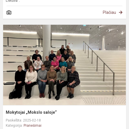
Lietuva“.
Plačiau
M
„
s
Mokytojai „Mokslo saloje“
Paskelbta: 2025-02-18
Kategorija:
Pranešimai