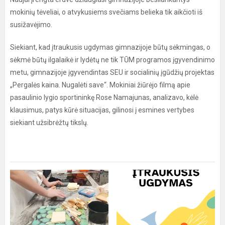
mokinių tėveliai, o atvykusiems svečiams belieka tik aikčioti iš
susižavėjimo.
Siekiant, kad įtraukusis ugdymas gimnazijoje būtų sėkmingas, o
sėkmė būtų ilgalaikė ir lydėtų ne tik TŪM programos įgyvendinimo
metu, gimnazijoje įgyvendintas SEU ir socialinių įgūdžių projektas
„Pergalės kaina. Nugalėti save“. Mokiniai žiūrėjo filmą apie
pasaulinio lygio sportininkę Rose Namajunas, analizavo, kėlė
klausimus, patys kūrė situacijas, gilinosi į esmines vertybes
siekiant užsibrėžtų tikslų.