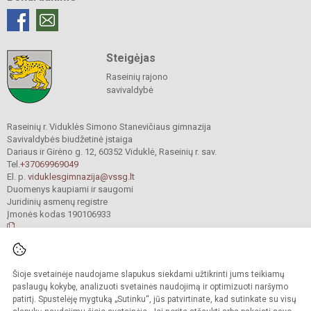
Steigėjas
Raseinių rajono
savivaldybė
Raseinių r. Viduklės Simono Stanevičiaus gimnazija
Savivaldybės biudžetinė įstaiga
Dariaus ir Girėno g. 12, 60352 Viduklė, Raseinių r. sav.
Tel.
+37069969049
El. p.
viduklesgimnazija@vssg.lt
Duomenys kaupiami ir saugomi
Juridinių asmenų registre
Įmonės kodas 190106933
© 2022. Raseinių r. Viduklės Simono Stanevičiaus gimnazija. Visos teisės
Šioje svetainėje naudojame slapukus siekdami užtikrinti jums teikiamų
saugomos.
Kopijuoti turinį be raštiško gimnazijos sutikimo griežtai draudžiama.
paslaugų kokybę, analizuoti svetainės naudojimą ir optimizuoti naršymo
patirtį. Spustelėję mygtuką „Sutinku“, jūs patvirtinate, kad sutinkate su visų
Prieinamumo paraiška
Slapukų valdymas