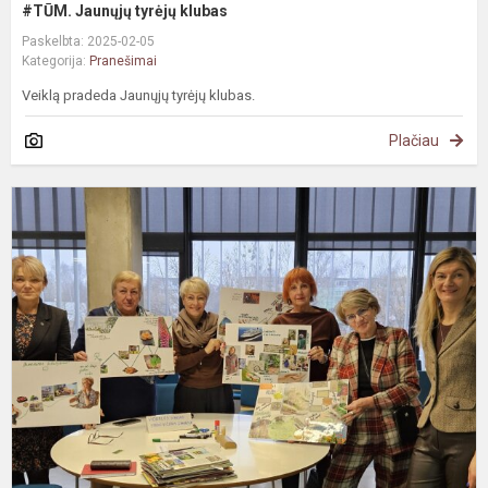
#TŪM. Jaunųjų tyrėjų klubas
Paskelbta: 2025-02-05
Kategorija:
Pranešimai
Veiklą pradeda Jaunųjų tyrėjų klubas.
Plačiau
T
v
i