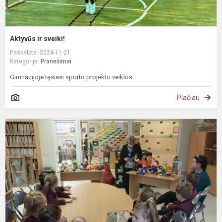
Aktyvūs ir sveiki!
Paskelbta: 2024-11-21
Kategorija:
Pranešimai
Gimnazijoje tęsiasi sporto projekto veiklos.
Plačiau
P
š
s