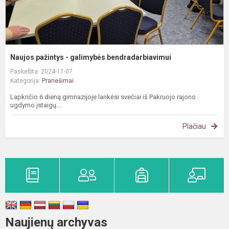
Naujos pažintys - galimybės bendradarbiavimui
Paskelbta: 2024-11-07
Kategorija:
Pranešimai
Lapkričio 6 dieną gimnazijoje lankėsi svečiai iš Pakruojo rajono
ugdymo įstaigų....
Plačiau
Naujienų archyvas