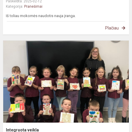
Paskelbta: 2025-02-12
Kategorija:
Pranešimai
Iš toliau mokomės naudotis nauja įranga.
Plačiau
I
v
Integruota veikla