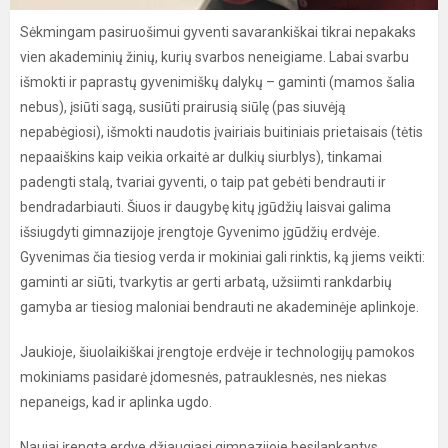
Sėkmingam pasiruošimui gyventi savarankiškai tikrai nepakaks
vien akademinių žinių, kurių svarbos neneigiame. Labai svarbu
išmokti ir paprastų gyvenimiškų dalykų – gaminti (mamos šalia
nebus), įsiūti sagą, susiūti prairusią siūlę (pas siuvėją
nepabėgiosi), išmokti naudotis įvairiais buitiniais prietaisais (tėtis
nepaaiškins kaip veikia orkaitė ar dulkių siurblys), tinkamai
padengti stalą, tvariai gyventi, o taip pat gebėti bendrauti ir
bendradarbiauti. Šiuos ir daugybę kitų įgūdžių laisvai galima
išsiugdyti gimnazijoje įrengtoje Gyvenimo įgūdžių erdvėje.
Gyvenimas čia tiesiog verda ir mokiniai gali rinktis, ką jiems veikti:
gaminti ar siūti, tvarkytis ar gerti arbatą, užsiimti rankdarbių
gamyba ar tiesiog maloniai bendrauti ne akademinėje aplinkoje.
Jaukioje, šiuolaikiškai įrengtoje erdvėje ir technologijų pamokos
mokiniams pasidarė įdomesnės, patrauklesnės, nes niekas
nepaneigs, kad ir aplinka ugdo.
Naujai įrengta erdve džiaugiasi gimnazijoje besilankantys