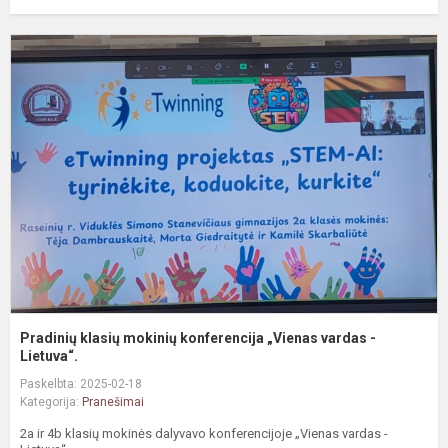
P
k
m
k
„
v
-
Li
Pradinių klasių mokinių konferencija „Vienas vardas -
Lietuva“.
Paskelbta: 2025-02-18
Kategorija:
Pranešimai
2a ir 4b klasių mokinės dalyvavo konferencijoje „Vienas vardas -