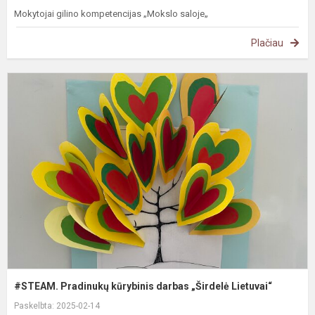
Mokytojai gilino kompetencijas „Mokslo saloje„
Plačiau
#
P
k
d
„
L
#STEAM. Pradinukų kūrybinis darbas „Širdelė Lietuvai“
Paskelbta: 2025-02-14