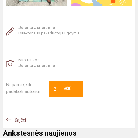
Jolanta Jonaitienė
Direktoriaus pavaduotoja ugdymui
Nuotraukos:
Jolanta Jonaitienė
Nepamirškite
2
AČIŪ
padėkoti autoriui
Grįžti
Ankstesnės naujienos