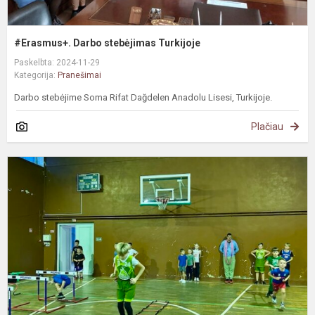
#Erasmus+. Darbo stebėjimas Turkijoje
Paskelbta: 2024-11-29
Kategorija:
Pranešimai
Darbo stebėjime Soma Rifat Dağdelen Anadolu Lisesi, Turkijoje.
Plačiau
A
ir
s