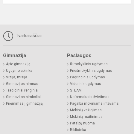
Tvarkaraščiai
Gimnazija
Paslaugos
Apie gimnaziją
Ikimokyklinis ugdymas
Ugdymo aplinka
Priešmokyklinis ugdymas
Vizija, misija
Pagrindinis ugdymas
Gimnazijos himnas
Vidurinis ugdymas
Tradiciniai renginiai
STEAM
Gimnazijos simboliai
Neformalusis švietimas
Priėmimas į gimnaziją
Pagalba mokiniams ir tėvams
Mokinių vežiojimas
Mokinių maitinimas
Patalpų nuoma
Biblioteka