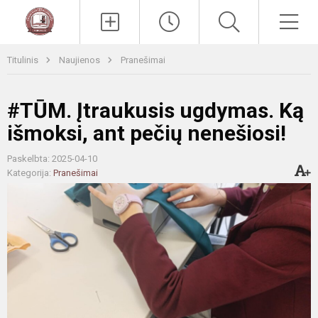
Paieška
Men
Titulinis
Naujienos
Pranešimai
#TŪM. Įtraukusis ugdymas. Ką
išmoksi, ant pečių nenešiosi!
Paskelbta: 2025-04-10
Kategorija:
Pranešimai