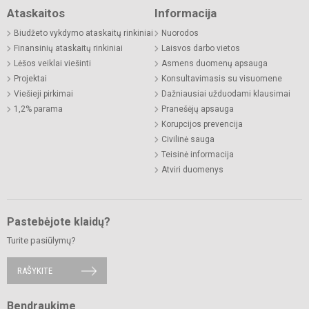
Ataskaitos
Informacija
Biudžeto vykdymo ataskaitų rinkiniai
Nuorodos
Finansinių ataskaitų rinkiniai
Laisvos darbo vietos
Lėšos veiklai viešinti
Asmens duomenų apsauga
Projektai
Konsultavimasis su visuomene
Viešieji pirkimai
Dažniausiai užduodami klausimai
1,2% parama
Pranešėjų apsauga
Korupcijos prevencija
Civilinė sauga
Teisinė informacija
Atviri duomenys
Pastebėjote klaidų?
Turite pasiūlymų?
RAŠYKITE
Bendraukime