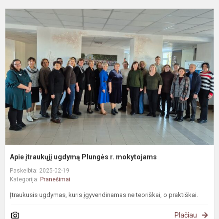
A
į
u
P
r.
m
Apie įtraukųjį ugdymą Plungės r. mokytojams
Paskelbta: 2025-02-19
Kategorija:
Pranešimai
Įtraukusis ugdymas, kuris įgyvendinamas ne teoriškai, o praktiškai.
Plačiau