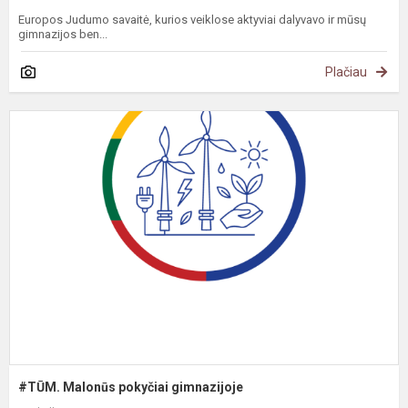
Europos Judumo savaitė, kurios veiklose aktyviai dalyvavo ir mūsų
gimnazijos ben...
Plačiau
#
M
p
g
#TŪM. Malonūs pokyčiai gimnazijoje