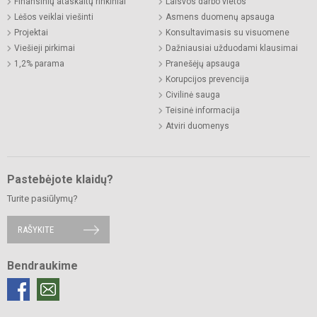
Finansinių ataskaitų rinkiniai
Laisvos darbo vietos
Lėšos veiklai viešinti
Asmens duomenų apsauga
Projektai
Konsultavimasis su visuomene
Viešieji pirkimai
Dažniausiai užduodami klausimai
1,2% parama
Pranešėjų apsauga
Korupcijos prevencija
Civilinė sauga
Teisinė informacija
Atviri duomenys
Pastebėjote klaidų?
Turite pasiūlymų?
RAŠYKITE
Bendraukime