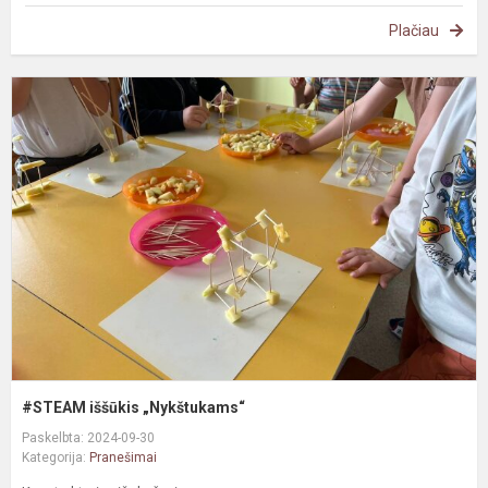
Plačiau
#
i
„
#STEAM iššūkis „Nykštukams“
Paskelbta: 2024-09-30
Kategorija:
Pranešimai