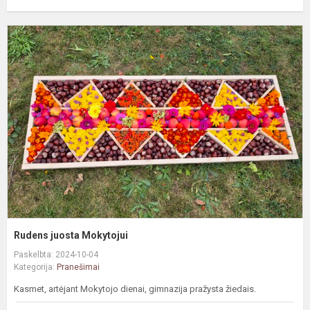
R
j
M
Rudens juosta Mokytojui
Paskelbta: 2024-10-04
Kategorija:
Pranešimai
Kasmet, artėjant Mokytojo dienai, gimnazija pražysta žiedais.