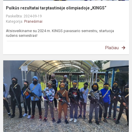
Puikūs rezultatai tarptautinėje olimpiadoje „KINGS“
Paskelbta: 2024-09-19
Kategorija:
Pranešimai
Atsisveikiname su 2024 m. KINGS pavasario semestru, startuoja
rudens semestras!
Plačiau
P
l
š