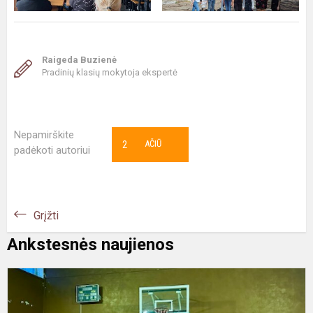
Raigeda Buzienė
Pradinių klasių mokytoja ekspertė
Nepamirškite
2
AČIŪ
padėkoti autoriui
Grįžti
Ankstesnės naujienos
A
ir
s