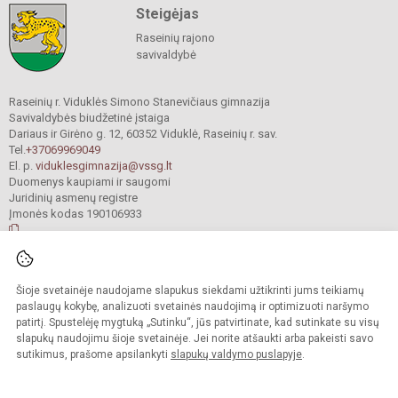
Steigėjas
Raseinių rajono
savivaldybė
Raseinių r. Viduklės Simono Stanevičiaus gimnazija
Savivaldybės biudžetinė įstaiga
Dariaus ir Girėno g. 12, 60352 Viduklė, Raseinių r. sav.
Tel.
+37069969049
El. p.
viduklesgimnazija@vssg.lt
Duomenys kaupiami ir saugomi
Juridinių asmenų registre
Įmonės kodas 190106933
© 2022. Raseinių r. Viduklės Simono Stanevičiaus gimnazija. Visos teisės
Šioje svetainėje naudojame slapukus siekdami užtikrinti jums teikiamų
saugomos.
Kopijuoti turinį be raštiško gimnazijos sutikimo griežtai draudžiama.
paslaugų kokybę, analizuoti svetainės naudojimą ir optimizuoti naršymo
patirtį. Spustelėję mygtuką „Sutinku“, jūs patvirtinate, kad sutinkate su visų
Prieinamumo paraiška
Slapukų valdymas
slapukų naudojimu šioje svetainėje. Jei norite atšaukti arba pakeisti savo
sutikimus, prašome apsilankyti
slapukų valdymo puslapyje
.
Sumanus būdas atnaujinti
mokyklos interneto
svetainę