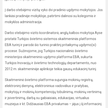
Į darbo stebėjimo vizitą vyko dvi pradinio ugdymo mokytojos. Jos
lankėsi pradinėje mokykloje, patirtimi dalinosi su kolegomis ir
mokyklos administracija.
Darbo stebėjimo vizito koordinatorė, anglų kalbos mokytoja Ayse
pristatė Turkijos švietimo sistemos skaitmeninės platformos
EBA turinį ir parodė šio turinio praktinį pritaikymą ugdymo(si)
procese. Sužinojome, jog Turkijos nacionalinio švietimo
ministerijos skaitmeninio ugdymo platforma EBA, sukurta
Turkijos Inovacijų ir švietimo technologijų departamento, nuo
2012 m. skaitmeninėje aplinkoje teikia gausų edukacinį turinį.
Skaitmeninė švietimo platforma sujungia mokinių registrą,
elektroninį dienyną, elektroninius vadovėlius ir pratybas,
mokytojų ir mokinių kompetencijų tobulinimą, mokinių vertinimą
ir įsivertinimą, darbą su gabiaisiais, edukacijas, virtualius
muziejus ir kt. Didžiausias EBA privalumas – įėjus į šį informacinį