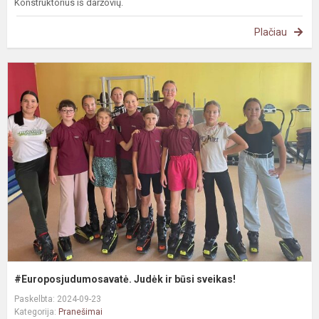
Konstruktorius iš daržovių.
Plačiau
#
J
ir
b
s
#Europosjudumosavatė. Judėk ir būsi sveikas!
Paskelbta: 2024-09-23
Kategorija:
Pranešimai