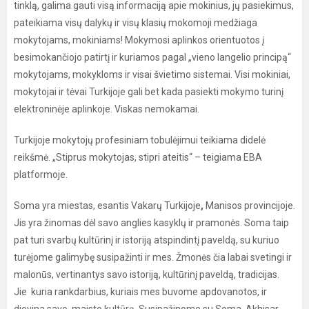
tinklą, galima gauti visą informaciją apie mokinius, jų pasiekimus,
pateikiama visų dalykų ir visų klasių mokomoji medžiaga
mokytojams, mokiniams! Mokymosi aplinkos orientuotos į
besimokančiojo patirtį ir kuriamos pagal „vieno langelio principą“
mokytojams, mokykloms ir visai švietimo sistemai. Visi mokiniai,
mokytojai ir tėvai Turkijoje gali bet kada pasiekti mokymo turinį
elektroninėje aplinkoje. Viskas nemokamai.
Turkijoje mokytojų profesiniam tobulėjimui teikiama didelė
reikšmė. „Stiprus mokytojas, stipri ateitis“ – teigiama EBA
platformoje.
Soma yra miestas, esantis Vakarų Turkijoje
,
Manisos provincijoje.
Jis yra žinomas dėl savo anglies kasyklų ir
pramonės. Soma taip
pat turi svarbų kultūrinį ir istoriją atspindintį paveldą, su kuriuo
turėjome galimybę susipažinti ir mes. Žmonės čia labai svetingi ir
malonūs, vertinantys savo istoriją, kultūrinį paveldą, tradicijas.
Jie kuria rankdarbius, kuriais mes buvome apdovanotos, ir