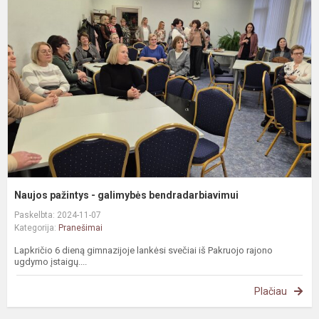
p
-
g
b
Naujos pažintys - galimybės bendradarbiavimui
Paskelbta: 2024-11-07
Kategorija:
Pranešimai
Lapkričio 6 dieną gimnazijoje lankėsi svečiai iš Pakruojo rajono
ugdymo įstaigų....
Plačiau