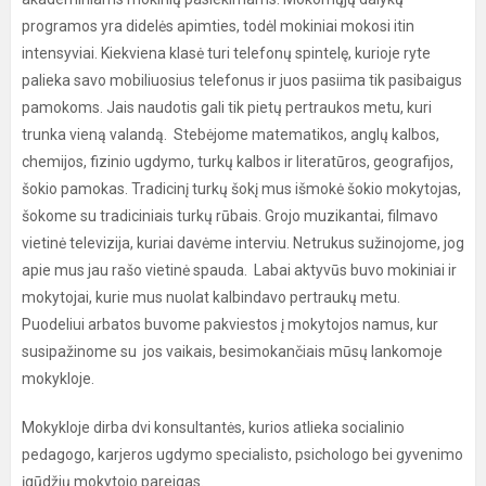
programos yra didelės apimties, todėl mokiniai mokosi itin
intensyviai. Kiekviena klasė turi telefonų spintelę, kurioje ryte
palieka savo mobiliuosius telefonus ir juos pasiima tik pasibaigus
pamokoms. Jais naudotis gali tik pietų pertraukos metu, kuri
trunka vieną valandą. Stebėjome matematikos, anglų kalbos,
chemijos, fizinio ugdymo, turkų kalbos ir literatūros, geografijos,
šokio pamokas. Tradicinį turkų šokį mus išmokė šokio mokytojas,
šokome su tradiciniais turkų rūbais. Grojo muzikantai, filmavo
vietinė televizija, kuriai davėme interviu. Netrukus sužinojome, jog
apie mus jau rašo vietinė spauda. Labai aktyvūs buvo mokiniai ir
mokytojai, kurie mus nuolat kalbindavo pertraukų metu.
Puodeliui arbatos buvome pakviestos į mokytojos namus, kur
susipažinome su jos vaikais, besimokančiais mūsų lankomoje
mokykloje.
Mokykloje dirba dvi konsultantės, kurios atlieka socialinio
pedagogo, karjeros ugdymo specialisto, psichologo bei gyvenimo
įgūdžių mokytojo pareigas.