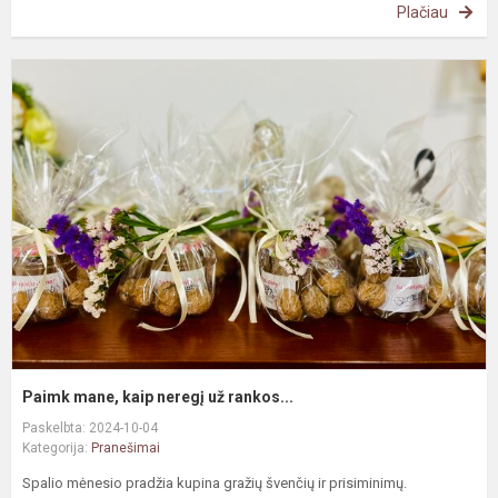
Plačiau
P
m
k
n
u
r
Paimk mane, kaip neregį už rankos...
Paskelbta: 2024-10-04
Kategorija:
Pranešimai
Spalio mėnesio pradžia kupina gražių švenčių ir prisiminimų.