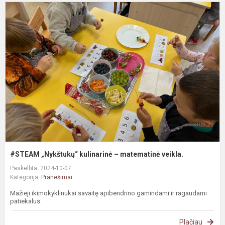
#
„
k
–
m
v
#STEAM „Nykštukų“ kulinarinė – matematinė veikla.
Paskelbta: 2024-10-07
Kategorija:
Pranešimai
Mažieji ikimokyklinukai savaitę apibendrino gamindami ir ragaudami
patiekalus.
Plačiau