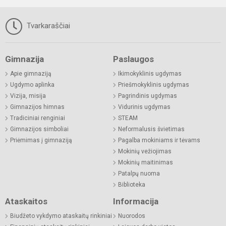
Tvarkaraščiai
Gimnazija
Paslaugos
Apie gimnaziją
Ikimokyklinis ugdymas
Ugdymo aplinka
Priešmokyklinis ugdymas
Vizija, misija
Pagrindinis ugdymas
Gimnazijos himnas
Vidurinis ugdymas
Tradiciniai renginiai
STEAM
Gimnazijos simboliai
Neformalusis švietimas
Priėmimas į gimnaziją
Pagalba mokiniams ir tėvams
Mokinių vežiojimas
Mokinių maitinimas
Patalpų nuoma
Biblioteka
Ataskaitos
Informacija
Biudžeto vykdymo ataskaitų rinkiniai
Nuorodos