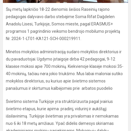
Šių metų lapkričio 18-22 dienomis šešios Raseinių rajono
pedagogės dalyvavo darbo stebėjime Soma Rifat Dağdelen
Anadolu Lisesi, Turkijoje, Somos mieste, pagal ERASMUS+
programos 1 pagrindinio veiksmo bendrojo mobilumo projektą
Nr. 2024-1-LT01-KA121-SCH-000219911.
Minėtos mokyklos administraciją sudaro mokyklos direktorius ir
du pavaduotojai. Ugdymo įstaigoje dirba 42 pedagogai, 9-12
klasėse mokosi apie 700 mokinių. Kiekvienoje klasėje mokosi 35-
40 mokinių, tačiau nėra jokio triukšmo. Mus labai maloniai sutiko
mokyklos direktorius, su kuriuo apie švietimo sistemos
panašumus ir skirtumus kalbėjomės prie arbatos puodelio
Švietimo sistema Turkijoje yra struktūrizuota pagal įvairius
švietimo etapus, kurie apima pradinį, vidurinį ir aukštąjį
išsilavinimą. Turkijoje švietimas yra privalomas ir nemokamas
nuo 6 iki 18 metų amžiaus. Ypač didelis dėmesys skiriamas
akademiniams mokinių pasiekimams. Mokomųjų dalykų