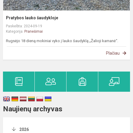
Pratybos lauko šaudykloje
Paskelbta: 2024-09-19
Kategorija:
Pranešimai
Rugsėjo 18 dieną mokiniai vyko į lauko šaudyklą „Žalioji kamanė“.
Plačiau
Naujienų archyvas
2026