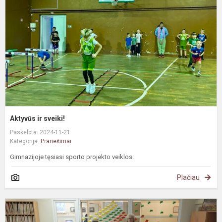
Aktyvūs ir sveiki!
Paskelbta: 2024-11-21
Kategorija:
Pranešimai
Gimnazijoje tęsiasi sporto projekto veiklos.
Plačiau
P
š