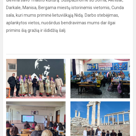
dievina savo maisto kultūrą. Susipažinome su Soma, Akhisar,
Darkale, Manisa, Bergama miestų istorinėmis vietomis, Cunda
sala, kuri mums priminė lietuviškąją Nidą. Darbo stebėjimas,
aplankytos vietos, nuoširdus bendravimas mums dar ilgai
primins šią gražią ir išdidžią šalį.