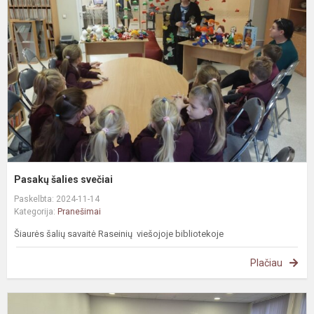
s
Pasakų šalies svečiai
Paskelbta: 2024-11-14
Kategorija:
Pranešimai
Šiaurės šalių savaitė Raseinių viešojoje bibliotekoje
Plačiau
N