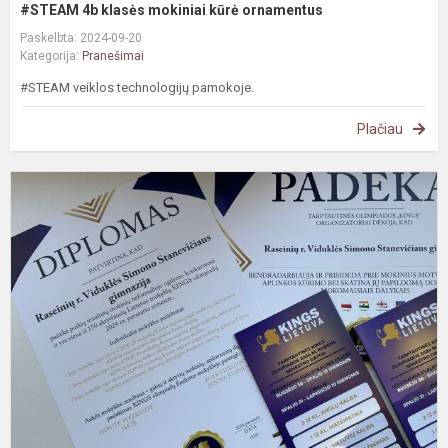
#STEAM 4b klasės mokiniai kūrė ornamentus
Paskelbta: 2024-09-20
Kategorija:
Pranešimai
#STEAM veiklos technologijų pamokoje.
Plačiau
P
r
t
o
„