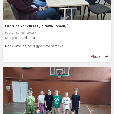
Istorijos konkursas „Pirmyn į praeitį“
Paskelbta: 2025-05-14
Kategorija:
Konkursai
Ne tik istorijos, bet ir gyvenimo pamoka
Plačiau
B
m
k