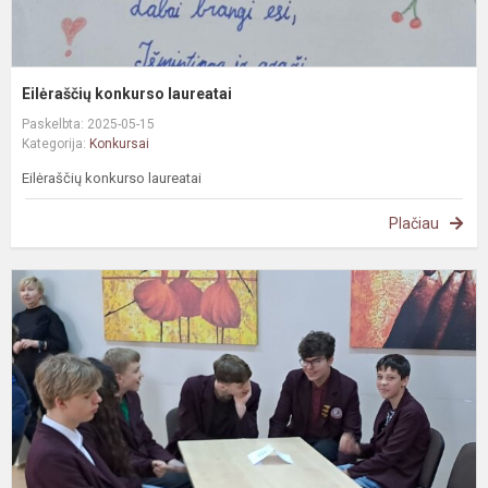
Eilėraščių konkurso laureatai
Paskelbta: 2025-05-15
Kategorija:
Konkursai
Eilėraščių konkurso laureatai
Plačiau
I
k
„
į
p