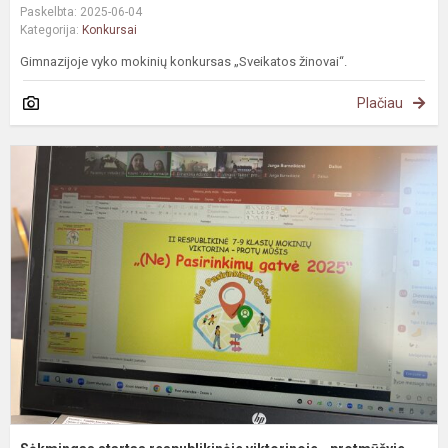
Paskelbta: 2025-06-04
Kategorija:
Konkursai
Gimnazijoje vyko mokinių konkursas „Sveikatos žinovai“.
Plačiau
S
s
r
v
-
p