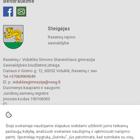
Bendraukime
Steigėjas
Raseinių rajono
savivaldybė
Raseinių r. Viduklės Simono Stanevičiaus gimnazija
Savivaldybės biudžetinė įstaiga
Dariaus ir Girėno g. 12, 60352 Viduklė, Raseinių r. sav.
Tel.
+37069969049
El. p.
viduklesgimnazija@vssg.lt
Duomenys kaupiami ir saugomi
Juridinių asmenų registre
Įmonės kodas 190106933
© 2022. Raseinių r. Viduklės Simono Stanevičiaus gimnazija. Visos teisės
Šioje svetainėje naudojame slapukus siekdami užtikrinti jums teikiamų
saugomos.
Kopijuoti turinį be raštiško gimnazijos sutikimo griežtai draudžiama.
paslaugų kokybę, analizuoti svetainės naudojimą ir optimizuoti naršymo
patirtį. Spustelėję mygtuką „Sutinku“, jūs patvirtinate, kad sutinkate su visų
Prieinamumo paraiška
Slapukų valdymas