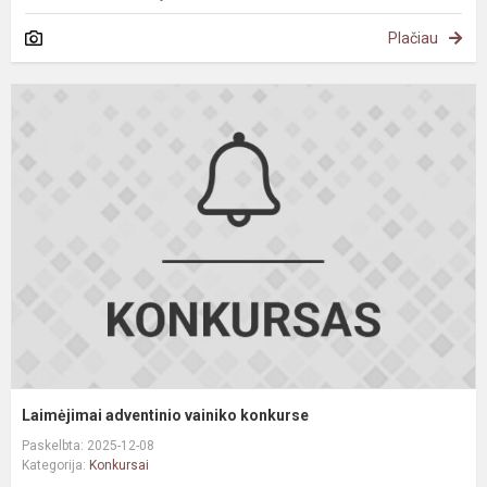
Plačiau
L
a
v
k
Laimėjimai adventinio vainiko konkurse
Paskelbta: 2025-12-08
Kategorija:
Konkursai