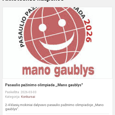
P
p
o
,
g
Pasaulio pažinimo olimpiada ,,Mano gaublys"
Paskelbta: 2026-03-03
Kategorija:
Konkursai
2-4 klasių mokiniai dalyvavo pasaulio pažinimo olimpiadoje ,,Mano
gaublys“.