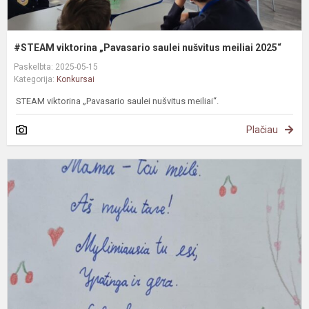
#STEAM viktorina „Pavasario saulei nušvitus meiliai 2025“
Paskelbta: 2025-05-15
Kategorija:
Konkursai
STEAM viktorina „Pavasario saulei nušvitus meiliai“.
Plačiau
E
k
l