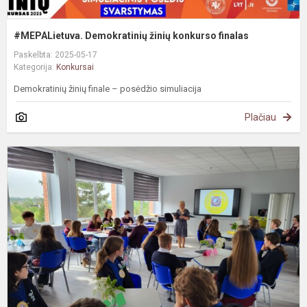
#MEPALietuva. Demokratinių žinių konkurso finalas
Paskelbta: 2025-05-17
Kategorija:
Konkursai
Demokratinių žinių finale – posėdžio simuliacija
Plačiau
#
v
„
s
n
m
2