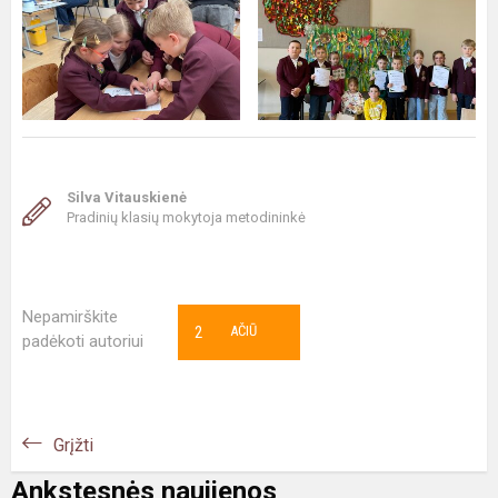
Silva Vitauskienė
Pradinių klasių mokytoja metodininkė
Nepamirškite
2
AČIŪ
padėkoti autoriui
Grįžti
Ankstesnės naujienos