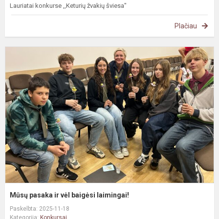
Lauriatai konkurse ,,Keturių žvakių šviesa"
Plačiau
M
p
ir
v
b
l
Mūsų pasaka ir vėl baigėsi laimingai!
Paskelbta: 2025-11-18
Kategorija:
Konkursai