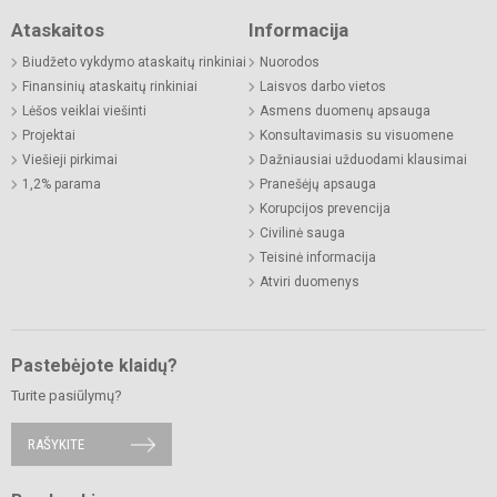
Ataskaitos
Informacija
Biudžeto vykdymo ataskaitų rinkiniai
Nuorodos
Finansinių ataskaitų rinkiniai
Laisvos darbo vietos
Lėšos veiklai viešinti
Asmens duomenų apsauga
Projektai
Konsultavimasis su visuomene
Viešieji pirkimai
Dažniausiai užduodami klausimai
1,2% parama
Pranešėjų apsauga
Korupcijos prevencija
Civilinė sauga
Teisinė informacija
Atviri duomenys
Pastebėjote klaidų?
Turite pasiūlymų?
RAŠYKITE