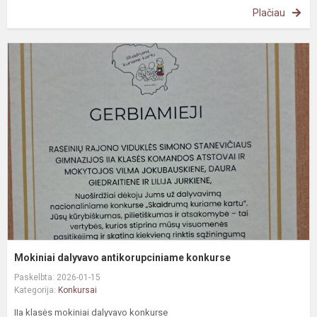
Plačiau
M
d
a
k
Mokiniai dalyvavo antikorupciniame konkurse
Paskelbta: 2026-01-15
Kategorija:
Konkursai
IIa klasės mokiniai dalyvavo konkurse