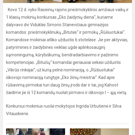
Kovo 12 d. vyko Raseinių rajono priešmokyklinio amžiaus vaikų ir
1 klasių mokinių konkursas „Eko žaidynių diena“, kuriame
dalyvavo dvi Viduklės Simono Stanevičiaus gimnazijos
komandos: priešmokyklinukų „Bitutės“ ir pirmokų „Rūšiuotukai“.
Komandose mokiniai atliko užduotis 6 stotelėse. Jie per aktyvias,
patyrimines ir žaidybines veiklas ugdė aplinkosauginį
sąmoningumą, kūrybiškumą, bendradarbiavimo ir pažinimo
kompetencijas. „Bitučių“ komandai geriausiai sekėsi užduotis
„Vikrūs rinkėjai“, už kurią pelnė nominaciją, o „Rūšiuotukai“
iškovojo nominaciją rungtyje „Eko žinių meistrai“. Kad apie
rūšiavimą pirmokai turi daug žinių įrodė dar ir tai, jog Kahoot
žaidime jie iš 12 komandų nuolat pirmavo ir iškovojo I – ąją vietą.
Konkursui mokinius ruošė mokytojos Ingrida Urbutienė ir Silva
Vitauskienė.