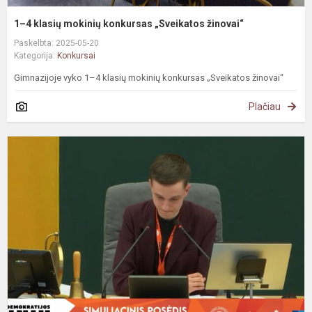
1–4 klasių mokinių konkursas „Sveikatos žinovai“
Paskelbta: 2025-05-20
Kategorija:
Konkursai
Gimnazijoje vyko 1–4 klasių mokinių konkursas „Sveikatos žinovai“
Plačiau
#
D
ž
k
f