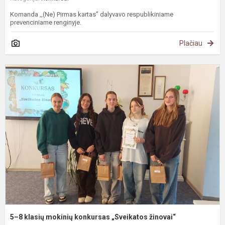
Komanda ,,(Ne) Pirmas kartas” dalyvavo respublikiniame
prevenciniame renginyje.
Plačiau
5
8
k
m
k
„
ž
5–8 klasių mokinių konkursas „Sveikatos žinovai“