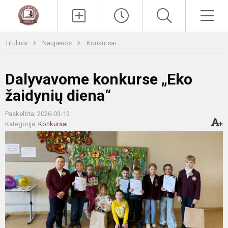
Paieška
Men
Titulinis
Naujienos
Konkursai
Dalyvavome konkurse „Eko
žaidynių diena“
Paskelbta: 2026-03-12
Kategorija:
Konkursai