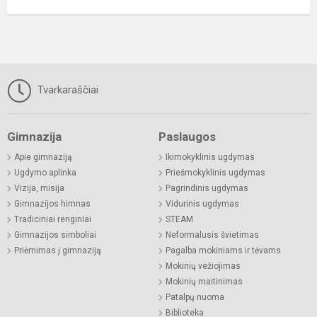
Tvarkaraščiai
Gimnazija
Paslaugos
Apie gimnaziją
Ikimokyklinis ugdymas
Ugdymo aplinka
Priešmokyklinis ugdymas
Vizija, misija
Pagrindinis ugdymas
Gimnazijos himnas
Vidurinis ugdymas
Tradiciniai renginiai
STEAM
Gimnazijos simboliai
Neformalusis švietimas
Priėmimas į gimnaziją
Pagalba mokiniams ir tėvams
Mokinių vežiojimas
Mokinių maitinimas
Patalpų nuoma
Biblioteka