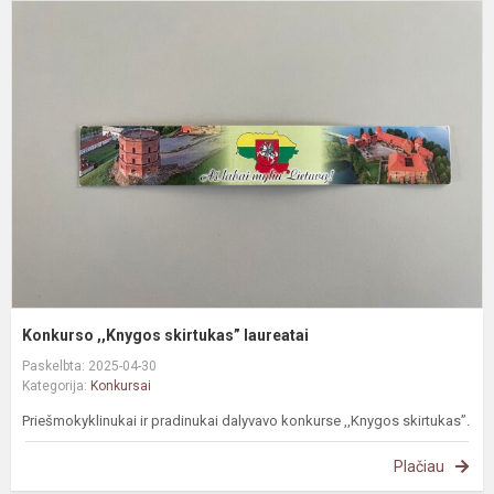
K
,
s
l
Konkurso ,,Knygos skirtukas” laureatai
Paskelbta: 2025-04-30
Kategorija:
Konkursai
Priešmokyklinukai ir pradinukai dalyvavo konkurse ,,Knygos skirtukas”.
Plačiau