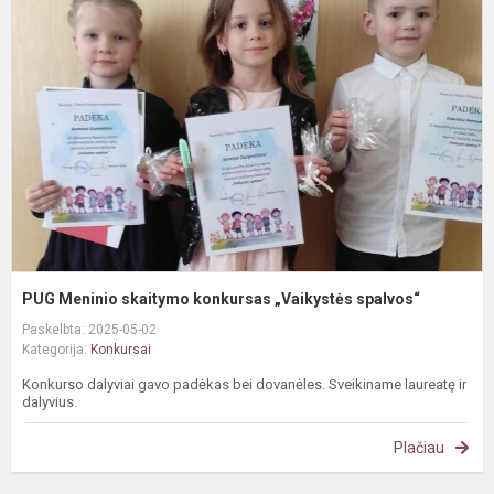
M
s
k
„
s
PUG Meninio skaitymo konkursas „Vaikystės spalvos“
Paskelbta: 2025-05-02
Kategorija:
Konkursai
Konkurso dalyviai gavo padėkas bei dovanėles. Sveikiname laureatę ir
dalyvius.
Plačiau