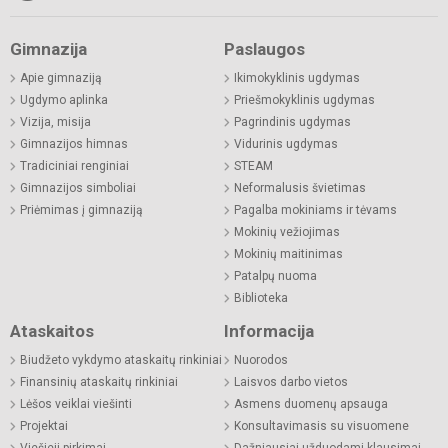
Gimnazija
Paslaugos
Apie gimnaziją
Ikimokyklinis ugdymas
Ugdymo aplinka
Priešmokyklinis ugdymas
Vizija, misija
Pagrindinis ugdymas
Gimnazijos himnas
Vidurinis ugdymas
Tradiciniai renginiai
STEAM
Gimnazijos simboliai
Neformalusis švietimas
Priėmimas į gimnaziją
Pagalba mokiniams ir tėvams
Mokinių vežiojimas
Mokinių maitinimas
Patalpų nuoma
Biblioteka
Ataskaitos
Informacija
Biudžeto vykdymo ataskaitų rinkiniai
Nuorodos
Finansinių ataskaitų rinkiniai
Laisvos darbo vietos
Lėšos veiklai viešinti
Asmens duomenų apsauga
Projektai
Konsultavimasis su visuomene