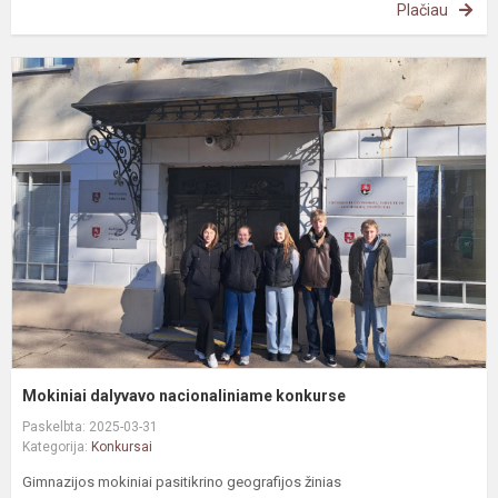
Plačiau
M
d
n
k
Mokiniai dalyvavo nacionaliniame konkurse
Paskelbta: 2025-03-31
Kategorija:
Konkursai
Gimnazijos mokiniai pasitikrino geografijos žinias