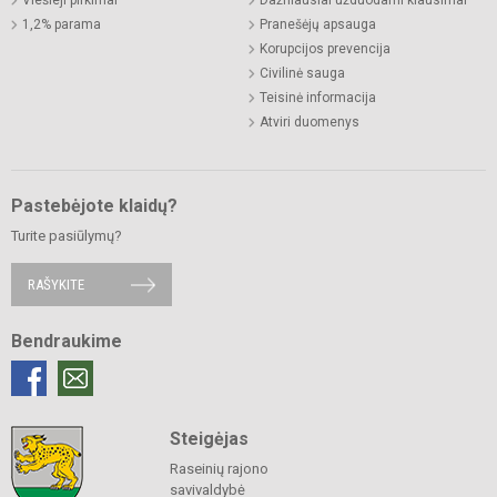
Viešieji pirkimai
Dažniausiai užduodami klausimai
1,2% parama
Pranešėjų apsauga
Korupcijos prevencija
Civilinė sauga
Teisinė informacija
Atviri duomenys
Pastebėjote klaidų?
Turite pasiūlymų?
RAŠYKITE
Bendraukime
Steigėjas
Raseinių rajono
savivaldybė