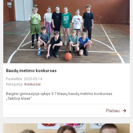
Baudų metimo konkursas
Paskelbta: 2025-05-14
Kategorija:
Konkursai
Baigėsi gimnazijoje vykęs 5-7 klasių baudų metimo konkursas
„Taiklioji klasė“
Plačiau
P