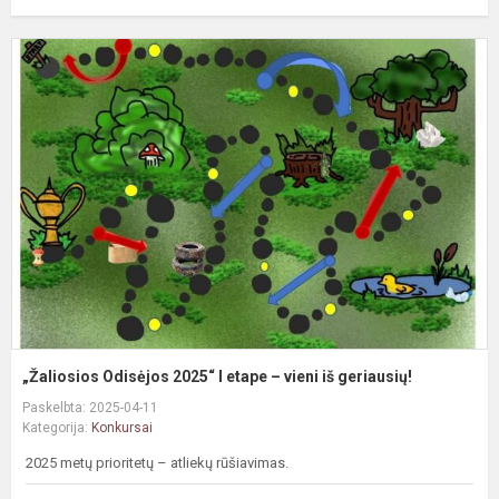
„
O
2
I
e
–
v
i
g
„Žaliosios Odisėjos 2025“ I etape – vieni iš geriausių!
Paskelbta: 2025-04-11
Kategorija:
Konkursai
2025 metų prioritetų – atliekų rūšiavimas.