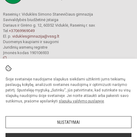
Raseinių r. Viduklės Simono Stanevičiaus gimnazija
Savivaldybės biudžetinė įstaiga
Dariaus ir Girėno g. 12, 60352 Viduklė, Raseinių r. sav.
Tel.
+37069969049
El. p.
viduklesgimnazija@vssg.lt
Duomenys kaupiami ir saugomi
Juridinių asmenų registre
Įmonės kodas 190106933
© 2022. Raseinių r. Viduklės Simono Stanevičiaus gimnazija. Visos teisės
Šioje svetainėje naudojame slapukus siekdami užtikrinti jums teikiamų
saugomos.
Kopijuoti turinį be raštiško gimnazijos sutikimo griežtai draudžiama.
paslaugų kokybę, analizuoti svetainės naudojimą ir optimizuoti naršymo
patirtį. Spustelėję mygtuką „Sutinku“, jūs patvirtinate, kad sutinkate su visų
Prieinamumo paraiška
Slapukų valdymas
slapukų naudojimu šioje svetainėje. Jei norite atšaukti arba pakeisti savo
sutikimus, prašome apsilankyti
slapukų valdymo puslapyje
.
Sumanus būdas atnaujinti
mokyklos interneto
svetainę
NUSTATYMAI