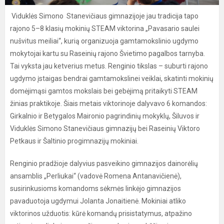
Viduklės Simono Stanevičiaus gimnazijoje jau tradicija tapo
rajono 5–8 klasių mokinių STEAM viktorina „Pavasario saulei
nušvitus meiliai“, kurią organizuoja gamtamokslinio ugdymo
mokytojai kartu su Raseinių rajono Švietimo pagalbos tarnyba.
Tai vyksta jau ketverius metus. Renginio tikslas – suburti rajono
ugdymo įstaigas bendrai gamtamokslinei veiklai, skatinti mokinių
domėjimąsi gamtos mokslais bei gebėjimą pritaikyti STEAM
žinias praktikoje. Šiais metais viktorinoje dalyvavo 6 komandos:
Girkalnio ir Betygalos Maironio pagrindinių mokyklų, Šiluvos ir
Viduklės Simono Stanevičiaus gimnazijų bei Raseinių Viktoro
Petkaus ir Šaltinio progimnazijų mokiniai.
Renginio pradžioje dalyvius pasveikino gimnazijos dainorėlių
ansamblis „Perliukai“ (vadovė Romena Antanavičienė),
susirinkusioms komandoms sėkmės linkėjo gimnazijos
pavaduotoja ugdymui Jolanta Jonaitienė. Mokiniai atliko
viktorinos užduotis: kūrė komandų prisistatymus, atpažino