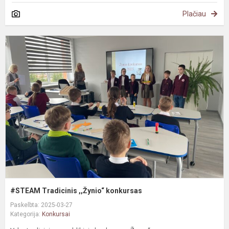
Plačiau
#
T
,
k
#STEAM Tradicinis ,,Žynio“ konkursas
Paskelbta: 2025-03-27
Kategorija:
Konkursai