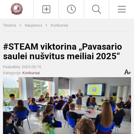
Paieška
Men
Titulinis
Naujienos
Konkursai
#STEAM viktorina „Pavasario
saulei nušvitus meiliai 2025“
Paskelbta: 2025-05-15
Kategorija:
Konkursai