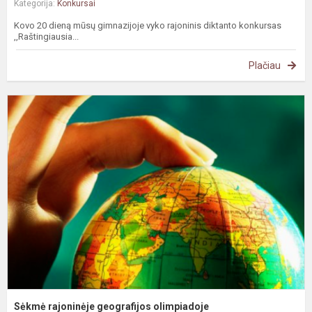
Kategorija:
Konkursai
Kovo 20 dieną mūsų gimnazijoje vyko rajoninis diktanto konkursas
,,Raštingiausia...
Plačiau
S
r
g
o
Sėkmė rajoninėje geografijos olimpiadoje