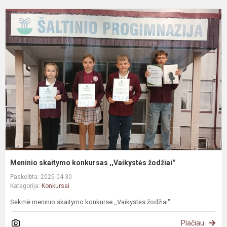
M
s
k
,
ž
Meninio skaitymo konkursas ,,Vaikystės žodžiai"
Paskelbta: 2025-04-30
Kategorija:
Konkursai
Sėkmė meninio skaitymo konkurse ,,Vaikystės žodžiai"
Plačiau