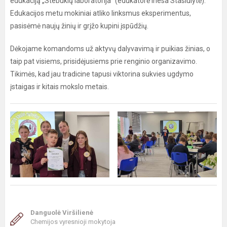
edukaciją „Stebuklų laboratorija“ (edukatorė Inesa Stasiulytė).
Edukacijos metu mokiniai atliko linksmus eksperimentus,
pasisėmė naujų žinių ir grįžo kupini įspūdžių.
Dėkojame komandoms už aktyvų dalyvavimą ir puikias žinias, o
taip pat visiems, prisidėjusiems prie renginio organizavimo.
Tikimės, kad jau tradicine tapusi viktorina sukvies ugdymo
įstaigas ir kitais mokslo metais.
Danguolė Viršilienė
Chemijos vyresnioji mokytoja