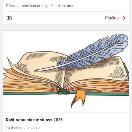
Džiaugiamės laureatais piešini konkurse
Plačiau
R
m
2
Raštingiausias mokinys 2025
Paskelbta: 2025-03-21