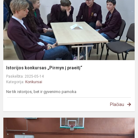
p
Istorijos konkursas „Pirmyn į praeitį“
Paskelbta: 2025-05-14
Kategorija:
Konkursai
Ne tik istorijos, bet ir gyvenimo pamoka
Plačiau
B
m
k