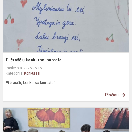
Eilėraščių konkurso laureatai
Paskelbta: 2025-05-15
Kategorija:
Konkursai
Eilėraščių konkurso laureatai
Plačiau
I
k
„
į