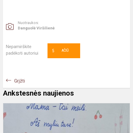
Nuotraukos:
Danguolė Viršilienė
Nepamirškite
5
AČIŪ
padėkoti autoriui
Grįžti
Ankstesnės naujienos
E
k
l