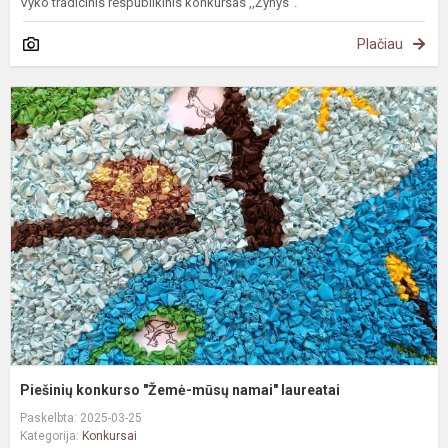
Vyko tradicinis respublikinis konkursas ,,Žynys“.
Plačiau
P
k
"
m
n
l
Piešinių konkurso "Žemė-mūsų namai" laureatai
Paskelbta: 2025-03-25
Kategorija:
Konkursai