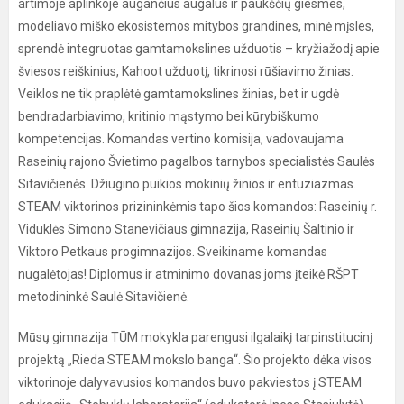
artimoje aplinkoje augančius augalus ir paukščių giesmes,
modeliavo miško ekosistemos mitybos grandines, minė mįsles,
sprendė integruotas gamtamokslines užduotis – kryžiažodį apie
šviesos reiškinius, Kahoot užduotį, tikrinosi rūšiavimo žinias.
Veiklos ne tik praplėtė gamtamokslines žinias, bet ir ugdė
bendradarbiavimo, kritinio mąstymo bei kūrybiškumo
kompetencijas. Komandas vertino komisija, vadovaujama
Raseinių rajono Švietimo pagalbos tarnybos specialistės Saulės
Sitavičienės. Džiugino puikios mokinių žinios ir entuziazmas.
STEAM viktorinos prizininkėmis tapo šios komandos: Raseinių r.
Viduklės Simono Stanevičiaus gimnazija, Raseinių Šaltinio ir
Viktoro Petkaus progimnazijos. Sveikiname komandas
nugalėtojas! Diplomus ir atminimo dovanas joms įteikė RŠPT
metodininkė Saulė Sitavičienė.
Mūsų gimnazija TŪM mokykla parengusi ilgalaikį tarpinstitucinį
projektą „Rieda STEAM mokslo banga“. Šio projekto dėka visos
viktorinoje dalyvavusios komandos buvo pakviestos į STEAM