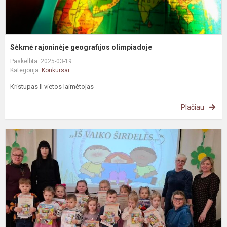
Sėkmė rajoninėje geografijos olimpiadoje
Paskelbta: 2025-03-19
Kategorija:
Konkursai
Kristupas II vietos laimėtojas
Plačiau
I
m
s
k