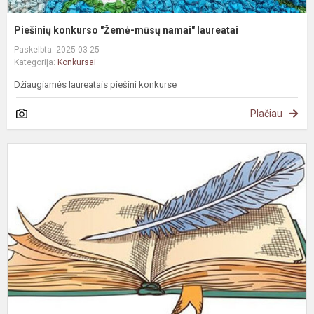
Piešinių konkurso "Žemė-mūsų namai" laureatai
Paskelbta: 2025-03-25
Kategorija:
Konkursai
Džiaugiamės laureatais piešini konkurse
Plačiau
R
m
2