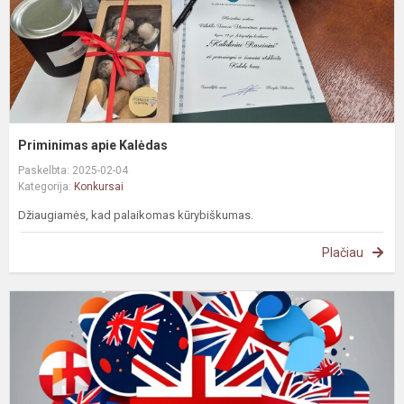
Priminimas apie Kalėdas
Paskelbta: 2025-02-04
Kategorija:
Konkursai
Džiaugiamės, kad palaikomas kūrybiškumas.
Plačiau
A
k
o
1
kl