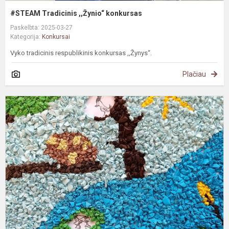
#STEAM Tradicinis ,,Žynio“ konkursas
Paskelbta: 2025-03-27
Kategorija:
Konkursai
Vyko tradicinis respublikinis konkursas ,,Žynys“.
Plačiau
P
k
"
m
n
l