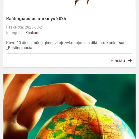
Raštingiausias mokinys 2025
Paskelbta: 2025-03-21
Kategorija:
Konkursai
Kovo 20 dieną mūsų gimnazijoje vyko rajoninis diktanto konkursas
,,Raštingiausia...
Plačiau
S
r
g
o