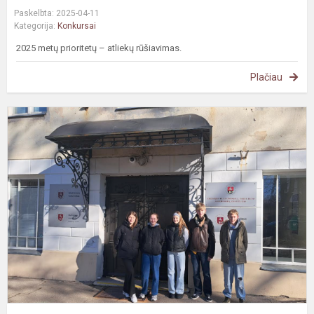
Paskelbta: 2025-04-11
Kategorija:
Konkursai
2025 metų prioritetų – atliekų rūšiavimas.
Plačiau
M
d
n
k