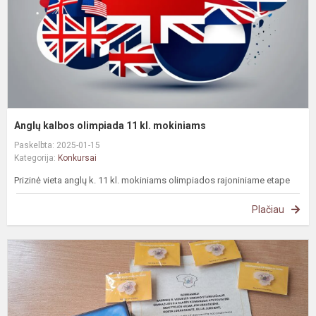
m
Anglų kalbos olimpiada 11 kl. mokiniams
Paskelbta: 2025-01-15
Kategorija:
Konkursai
Prizinė vieta anglų k. 11 kl. mokiniams olimpiados rajoniniame etape
Plačiau
A
k
a