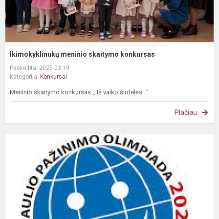
Ikimokyklinukų meninio skaitymo konkursas
Paskelbta: 2025-03-19
Kategorija:
Konkursai
Meninio skaitymo konkursas ,, Iš vaiko širdelės...“
Plačiau
P
p
o
,
g