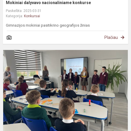
Mokiniai dalyvavo nacionaliniame konkurse
Paskelbta: 2025-03-31
Kategorija:
Konkursai
Gimnazijos mokiniai pasitikrino geografijos žinias
Plačiau
#
T
,
k