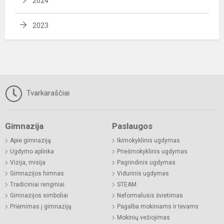
2024
2023
Tvarkaraščiai
Gimnazija
Paslaugos
Apie gimnaziją
Ikimokyklinis ugdymas
Ugdymo aplinka
Priešmokyklinis ugdymas
Vizija, misija
Pagrindinis ugdymas
Gimnazijos himnas
Vidurinis ugdymas
Tradiciniai renginiai
STEAM
Gimnazijos simboliai
Neformalusis švietimas
Priėmimas į gimnaziją
Pagalba mokiniams ir tėvams
Mokinių vežiojimas