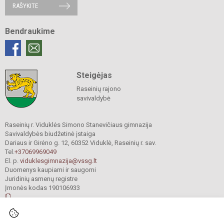
RAŠYKITE
Bendraukime
Steigėjas
Raseinių rajono
savivaldybė
Raseinių r. Viduklės Simono Stanevičiaus gimnazija
Savivaldybės biudžetinė įstaiga
Dariaus ir Girėno g. 12, 60352 Viduklė, Raseinių r. sav.
Tel.
+37069969049
El. p.
viduklesgimnazija@vssg.lt
Duomenys kaupiami ir saugomi
Juridinių asmenų registre
Įmonės kodas 190106933
© 2022. Raseinių r. Viduklės Simono Stanevičiaus gimnazija. Visos teisės