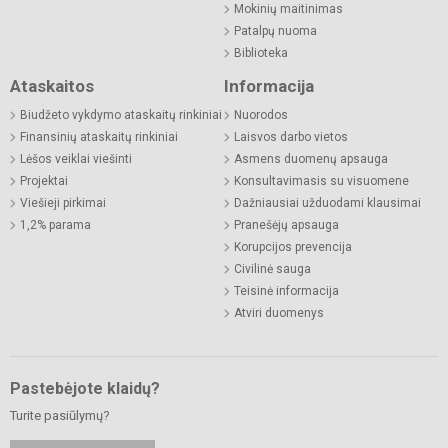
Mokinių maitinimas
Patalpų nuoma
Biblioteka
Ataskaitos
Informacija
Biudžeto vykdymo ataskaitų rinkiniai
Nuorodos
Finansinių ataskaitų rinkiniai
Laisvos darbo vietos
Lėšos veiklai viešinti
Asmens duomenų apsauga
Projektai
Konsultavimasis su visuomene
Viešieji pirkimai
Dažniausiai užduodami klausimai
1,2% parama
Pranešėjų apsauga
Korupcijos prevencija
Civilinė sauga
Teisinė informacija
Atviri duomenys
Pastebėjote klaidų?
Turite pasiūlymų?