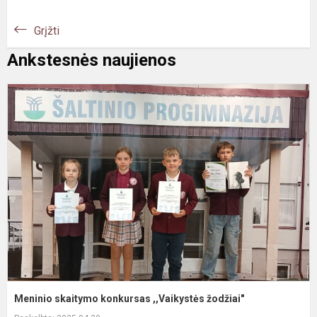
Grįžti
Ankstesnės naujienos
M
s
k
,
ž
Meninio skaitymo konkursas ,,Vaikystės žodžiai"