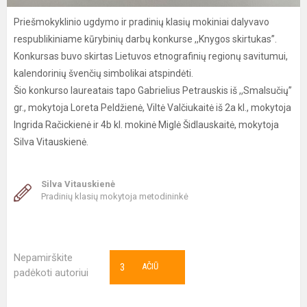
Priešmokyklinio ugdymo ir pradinių klasių mokiniai dalyvavo
respublikiniame kūrybinių darbų konkurse ,,Knygos skirtukas”.
Konkursas buvo skirtas Lietuvos etnografinių regionų savitumui,
kalendorinių švenčių simbolikai atspindėti.
Šio konkurso laureatais tapo Gabrielius Petrauskis iš ,,Smalsučių”
gr., mokytoja Loreta Peldžienė, Viltė Valčiukaitė iš 2a kl., mokytoja
Ingrida Račickienė ir 4b kl. mokinė Miglė Šidlauskaitė, mokytoja
Silva Vitauskienė.
Silva Vitauskienė
Pradinių klasių mokytoja metodininkė
Nepamirškite
3
AČIŪ
padėkoti autoriui