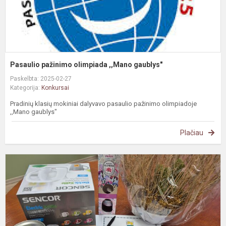
Pasaulio pažinimo olimpiada ,,Mano gaublys"
Paskelbta: 2025-02-27
Kategorija:
Konkursai
Pradinių klasių mokiniai dalyvavo pasaulio pažinimo olimpiadoje
,,Mano gaublys"
Plačiau
P
a
K