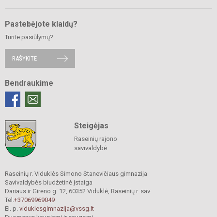
Pastebėjote klaidų?
Turite pasiūlymų?
RAŠYKITE
Bendraukime
Steigėjas
Raseinių rajono
savivaldybė
Raseinių r. Viduklės Simono Stanevičiaus gimnazija
Savivaldybės biudžetinė įstaiga
Dariaus ir Girėno g. 12, 60352 Viduklė, Raseinių r. sav.
Tel.
+37069969049
El. p.
viduklesgimnazija@vssg.lt