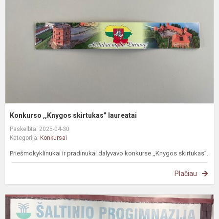
l
Konkurso ,,Knygos skirtukas” laureatai
Paskelbta: 2025-04-30
Kategorija:
Konkursai
Priešmokyklinukai ir pradinukai dalyvavo konkurse ,,Knygos skirtukas”.
Plačiau
M
s