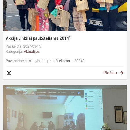
Akcija „Inkilai paukšteliams 2014“
Paskelbta: 2024-03-15
Kategorija:
Aktualijos
Pavasarinė akciją „Inkilai paukšteliams – 2024“.
Plačiau
P
s
s