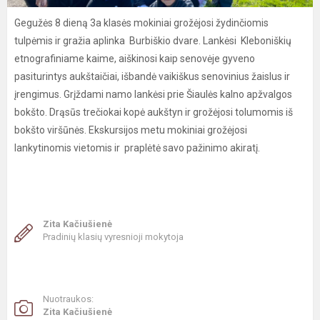
Gegužės 8 dieną 3a klasės mokiniai grožėjosi žydinčiomis
tulpėmis ir gražia aplinka Burbiškio dvare. Lankėsi Kleboniškių
etnografiniame kaime, aiškinosi kaip senovėje gyveno
pasiturintys aukštaičiai, išbandė vaikiškus senovinius žaislus ir
įrengimus. Grįždami namo lankėsi prie Šiaulės kalno apžvalgos
bokšto. Drąsūs trečiokai kopė aukštyn ir grožėjosi tolumomis iš
bokšto viršūnės. Ekskursijos metu mokiniai grožėjosi
lankytinomis vietomis ir praplėtė savo pažinimo akiratį.
Zita Kačiušienė
Pradinių klasių vyresnioji mokytoja
Nuotraukos:
Zita Kačiušienė