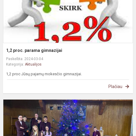
1,2 proc. parama gimnazijai
Paskelbta: 2024-03-04
Kategorija:
Aktualijos
1,2 proc Jūsų pajamų mokesčio gimnazijai.
Plačiau
B
ir
p