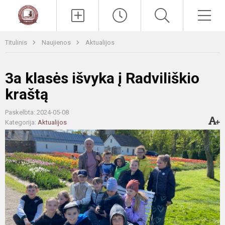
Paieška
Men
Titulinis
Naujienos
Aktualijos
3a klasės išvyka į Radviliškio
kraštą
Paskelbta: 2024-05-08
Kategorija:
Aktualijos