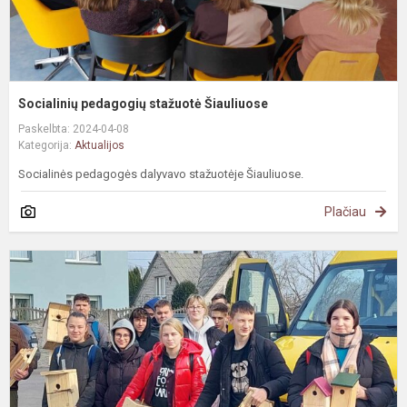
Socialinių pedagogių stažuotė Šiauliuose
Paskelbta: 2024-04-08
Kategorija:
Aktualijos
Socialinės pedagogės dalyvavo stažuotėje Šiauliuose.
Plačiau
A
„
p
2