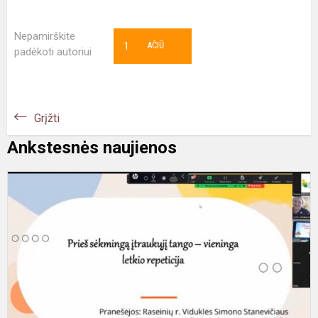
Nepamirškite
1
AČIŪ
padėkoti autoriui
Grįžti
Ankstesnės naujienos
A
į
s
-
t
k