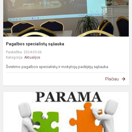
Pagalbos specialistų sąšauka
Paskelbta: 2024-03-06
Kategorija:
Aktualijos
Švietimo pagalbos specialistų ir mokytojų padėjėjų sąšauka.
Plačiau
1
p
p
g