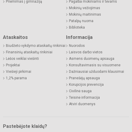
Priėmimas į gimnaziją
Pagalba mokiniams ir tėvams
Mokinių vežiojimas
Mokinių maitinimas
Patalpų nuoma
Biblioteka
Ataskaitos
Informacija
Biudžeto vykdymo ataskaitų rinkiniai
Nuorodos
Finansinių ataskaitų rinkiniai
Laisvos darbo vietos
Lėšos veiklai viešinti
Asmens duomenų apsauga
Projektai
Konsultavimasis su visuomene
Viešieji pirkimai
Dažniausiai užduodami klausimai
1,2% parama
Pranešėjų apsauga
Korupcijos prevencija
Civilinė sauga
Teisinė informacija
Atviri duomenys
Pastebėjote klaidų?