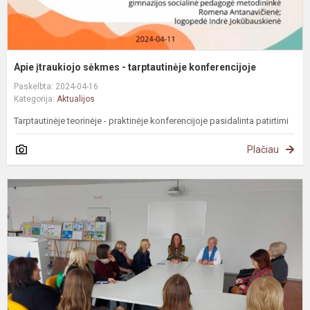
Apie įtraukiojo sėkmes - tarptautinėje konferencijoje
Paskelbta: 2024-04-16
Kategorija:
Aktualijos
Tarptautinėje teorinėje - praktinėje konferencijoje pasidalinta patirtimi
Plačiau
S
p
s
Š