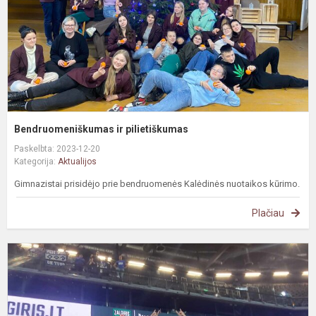
Bendruomeniškumas ir pilietiškumas
Paskelbta: 2023-12-20
Kategorija:
Aktualijos
Gimnazistai prisidėjo prie bendruomenės Kalėdinės nuotaikos kūrimo.
Plačiau
D
p
„
t