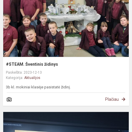
#STEAM. Šventinis židinys
Paskelbta: 2023-12-13
Kategorija:
Aktualijos
3b kl. mokiniai klasėje pasistatė židinį.
Plačiau
S
m