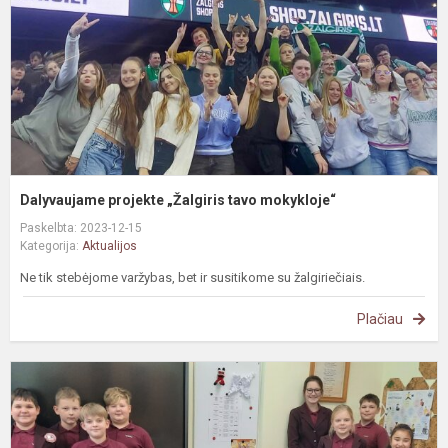
m
Dalyvaujame projekte „Žalgiris tavo mokykloje“
Paskelbta: 2023-12-15
Kategorija:
Aktualijos
Ne tik stebėjome varžybas, bet ir susitikome su žalgiriečiais.
Plačiau
#
Š
ž