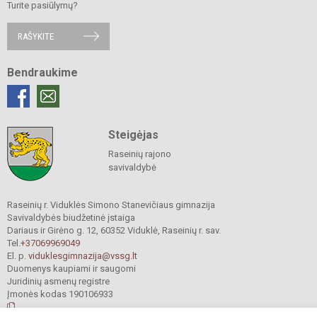
Turite pasiūlymų?
RAŠYKITE
Bendraukime
Steigėjas
Raseinių rajono
savivaldybė
Raseinių r. Viduklės Simono Stanevičiaus gimnazija
Savivaldybės biudžetinė įstaiga
Dariaus ir Girėno g. 12, 60352 Viduklė, Raseinių r. sav.
Tel.
+37069969049
El. p.
viduklesgimnazija@vssg.lt
Duomenys kaupiami ir saugomi
Juridinių asmenų registre
Įmonės kodas 190106933