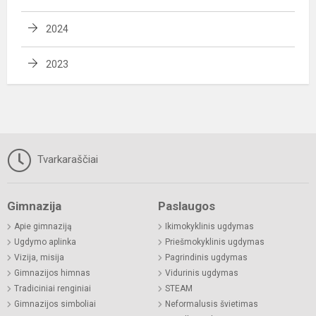
2024
2023
Tvarkaraščiai
Gimnazija
Paslaugos
Apie gimnaziją
Ikimokyklinis ugdymas
Ugdymo aplinka
Priešmokyklinis ugdymas
Vizija, misija
Pagrindinis ugdymas
Gimnazijos himnas
Vidurinis ugdymas
Tradiciniai renginiai
STEAM
Gimnazijos simboliai
Neformalusis švietimas