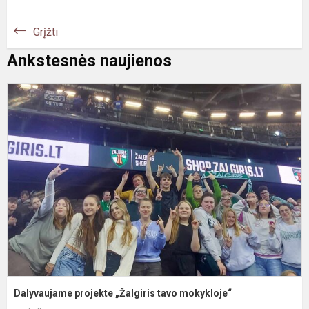
Grįžti
Ankstesnės naujienos
D
p
„
t
m
Dalyvaujame projekte „Žalgiris tavo mokykloje“