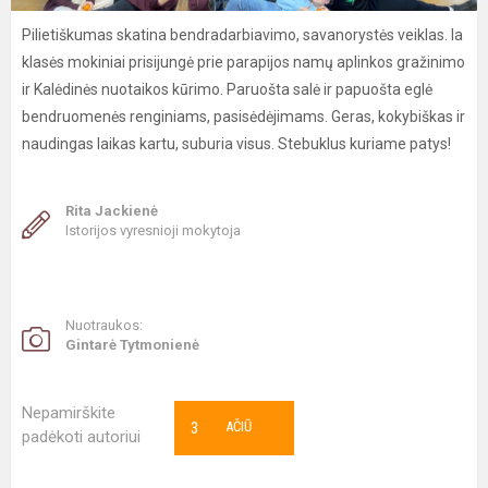
Pilietiškumas skatina bendradarbiavimo, savanorystės veiklas. Ia
klasės mokiniai prisijungė prie parapijos namų aplinkos gražinimo
ir Kalėdinės nuotaikos kūrimo. Paruošta salė ir papuošta eglė
bendruomenės renginiams, pasisėdėjimams. Geras, kokybiškas ir
naudingas laikas kartu, suburia visus. Stebuklus kuriame patys!
Rita Jackienė
Istorijos vyresnioji mokytoja
Nuotraukos:
Gintarė Tytmonienė
Nepamirškite
3
AČIŪ
padėkoti autoriui