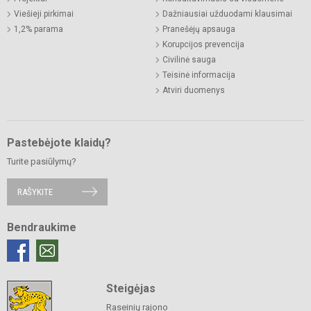
Viešieji pirkimai
Dažniausiai užduodami klausimai
1,2% parama
Pranešėjų apsauga
Korupcijos prevencija
Civilinė sauga
Teisinė informacija
Atviri duomenys
Pastebėjote klaidų?
Turite pasiūlymų?
RAŠYKITE
Bendraukime
Steigėjas
Raseinių rajono