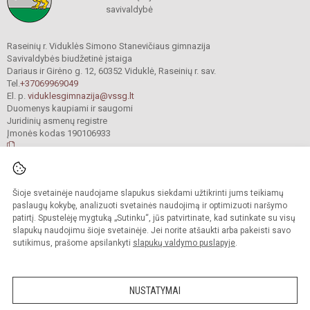
savivaldybė
Raseinių r. Viduklės Simono Stanevičiaus gimnazija
Savivaldybės biudžetinė įstaiga
Dariaus ir Girėno g. 12, 60352 Viduklė, Raseinių r. sav.
Tel.
+37069969049
El. p.
viduklesgimnazija@vssg.lt
Duomenys kaupiami ir saugomi
Juridinių asmenų registre
Įmonės kodas 190106933
© 2022. Raseinių r. Viduklės Simono Stanevičiaus gimnazija. Visos teisės
Šioje svetainėje naudojame slapukus siekdami užtikrinti jums teikiamų
saugomos.
Kopijuoti turinį be raštiško gimnazijos sutikimo griežtai draudžiama.
paslaugų kokybę, analizuoti svetainės naudojimą ir optimizuoti naršymo
patirtį. Spustelėję mygtuką „Sutinku“, jūs patvirtinate, kad sutinkate su visų
Prieinamumo paraiška
Slapukų valdymas
slapukų naudojimu šioje svetainėje. Jei norite atšaukti arba pakeisti savo
sutikimus, prašome apsilankyti
slapukų valdymo puslapyje
.
Sumanus būdas atnaujinti
mokyklos interneto
svetainę
NUSTATYMAI