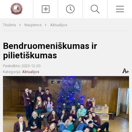
Paieška
Men
Titulinis
Naujienos
Aktualijos
Bendruomeniškumas ir
pilietiškumas
Paskelbta: 2023-12-20
Kategorija:
Aktualijos