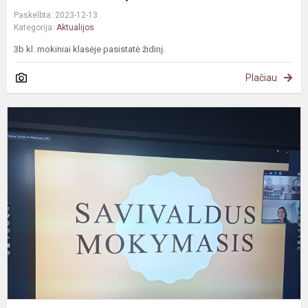
Paskelbta: 2023-12-13
Kategorija:
Aktualijos
3b kl. mokiniai klasėje pasistatė židinį.
Plačiau
S
m