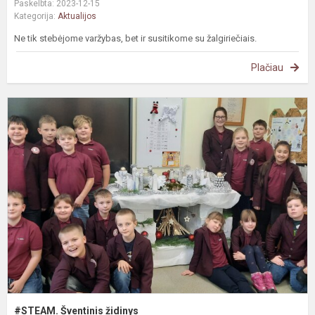
Paskelbta: 2023-12-15
Kategorija:
Aktualijos
Ne tik stebėjome varžybas, bet ir susitikome su žalgiriečiais.
Plačiau
#
Š
ž
#STEAM. Šventinis židinys