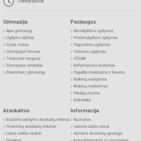
Tvarkaraščiai
Gimnazija
Paslaugos
Apie gimnaziją
Ikimokyklinis ugdymas
Ugdymo aplinka
Priešmokyklinis ugdymas
Vizija, misija
Pagrindinis ugdymas
Gimnazijos himnas
Vidurinis ugdymas
Tradiciniai renginiai
STEAM
Gimnazijos simboliai
Neformalusis švietimas
Priėmimas į gimnaziją
Pagalba mokiniams ir tėvams
Mokinių vežiojimas
Mokinių maitinimas
Patalpų nuoma
Biblioteka
Ataskaitos
Informacija
Biudžeto vykdymo ataskaitų rinkiniai
Nuorodos
Finansinių ataskaitų rinkiniai
Laisvos darbo vietos
Lėšos veiklai viešinti
Asmens duomenų apsauga
Projektai
Konsultavimasis su visuomene