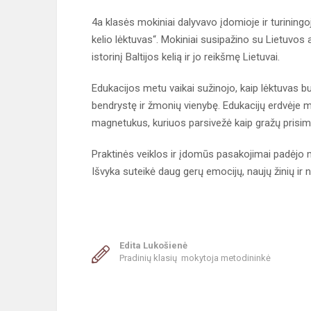
4a klasės mokiniai dalyvavo įdomioje ir turiningoj
kelio lėktuvas“. Mokiniai susipažino su Lietuvos a
istorinį Baltijos kelią ir jo reikšmę Lietuvai.
Edukacijos metu vaikai sužinojo, kaip lėktuvas b
bendrystę ir žmonių vienybę. Edukacijų erdvėje mo
magnetukus, kuriuos parsivežė kaip gražų prisim
Praktinės veiklos ir įdomūs pasakojimai padėjo m
Išvyka suteikė daug gerų emocijų, naujų žinių i
Edita Lukošienė
Pradinių klasių mokytoja metodininkė