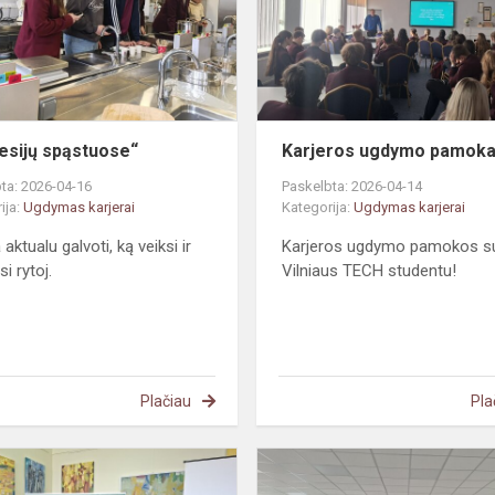
esijų spąstuose“
Karjeros ugdymo pamok
ta: 2026-04-16
Paskelbta: 2026-04-14
ija:
Ugdymas karjerai
Kategorija:
Ugdymas karjerai
aktualu galvoti, ką veiksi ir
Karjeros ugdymo pamokos s
i rytoj.
Vilniaus TECH studentu!
Plačiau
Pla
Konkursas
„Aš