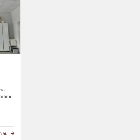
ugdymo
pamoka
a
ina
irtimi.
čiau