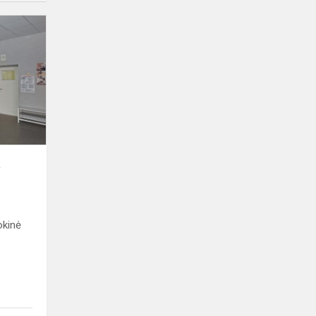
Karjeros
ugdymo
pamoka
a
okinė