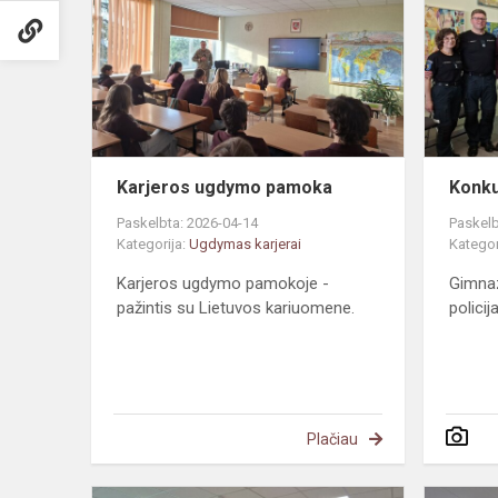
pamoka
Karjeros ugdymo pamoka
Konkur
Paskelbta: 2026-04-14
Paskelb
Kategorija:
Ugdymas karjerai
Kategor
Karjeros ugdymo pamokoje -
Gimnaz
pažintis su Lietuvos kariuomene.
policija
Plačiau
Karjeros