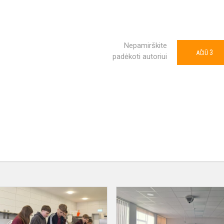
Nepamirškite
3
AČIŪ
padėkoti autoriui
„Profesijų
spąstuose“