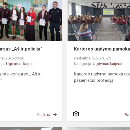
ir
policija“.
sas „Aš ir policija“.
Karjeros ugdymo pamok
ta: 2026-03-26
Paskelbta: 2026-03-25
ija:
Ugdymas karjerai
Kategorija:
Ugdymas karjerai
istai konkurse „ Aš ir
Karjeros ugdymo pamoka api
“.
pasieniečio profesiją.
Plačiau
Pla
Karjeros