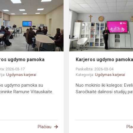
ugdymo
pamoka
eros ugdymo pamoka
Karjeros ugdymo pamok
ta: 2026-03-17
Paskelbta: 2026-03-04
ija:
Ugdymas karjerai
Kategorija:
Ugdymas karjerai
ros ugdymo pamoka su
Nuo mokinio iki kolegos: Evel
ininke Ramune Vitauskaite.
Saročkaitė dalinosi studijų pat
Plačiau
Pla