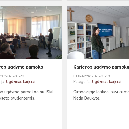
Karjeros
ugdymo
pamoks
eros ugdymo pamoks
Karjeros ugdymo pamok
ta: 2026-01-20
Paskelbta: 2026-01-13
ija:
Ugdymas karjerai
Kategorija:
Ugdymas karjerai
ros ugdymo pamokos su ISM
Gimnazijoje lankėsi buvusi m
siteto studentėmis.
Neda Baukytė.