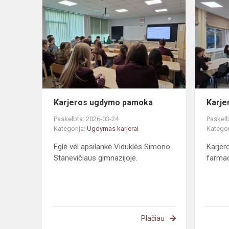
ugdymo
pamoka
Karjeros ugdymo pamoka
Karj
Paskelbta: 2026-03-24
Paskelb
Kategorija:
Ugdymas karjerai
Kategor
Eglė vėl apsilankė Viduklės Simono
Karje
Stanevičiaus gimnazijoje.
farmac
Plačiau