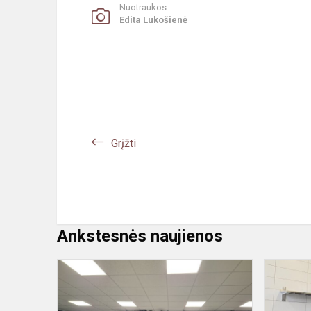
Nuotraukos:
Edita Lukošienė
Grįžti
Ankstesnės naujienos
Karjeros
ugdymo
pamoka