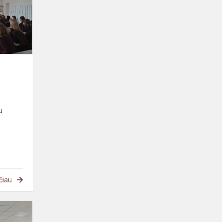
a
u
čiau
Karjeros
ugdymo