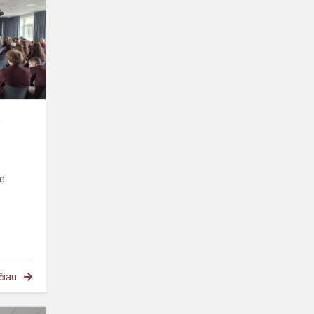
pamoka
a
e
čiau
Karjeros