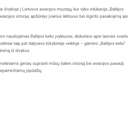
e išvykoje į Lietuvos aviacijos muziejų, kur vyko edukacija „Baltijos
viacijos istorija, apžiūrėjo įvairius lėktuvus bei išgirdo pasakojimą ap
uvo naudojamas Baltijos kelio įvykiuose, diskutavo apie laisvės svarb
kiniai taip pat dalyvavo kūrybinėje veikloje – gamino „Baltijos kelio“
inimą iš išvykos.
okiniams geriau suprasti mūsų šalies istoriją bei aviacijos pasaulį.
r nepamirštamų įspūdžių.