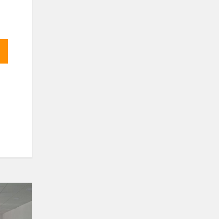
Karjeros
ugdymo
pamoka