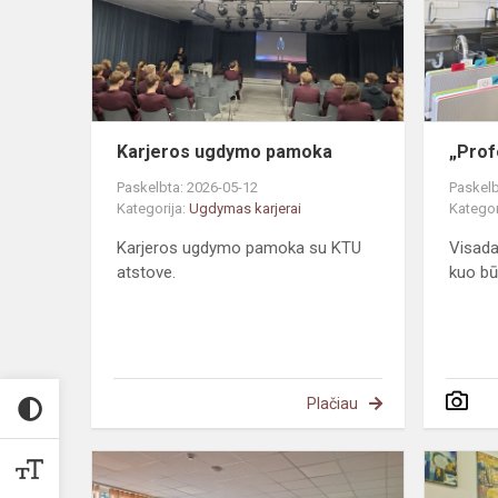
Karjeros ugdymo pamoka
„Prof
Paskelbta: 2026-05-12
Paskelb
Kategorija:
Ugdymas karjerai
Kategor
Karjeros ugdymo pamoka su KTU
Visada 
atstove.
kuo būs
Plačiau
Karjeros
ugdymo