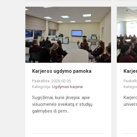
Karjeros
ugdymo
pamoka
Karjeros ugdymo pamoka
Karj
Paskelbta: 2026-02-05
Paskelb
Kategorija:
Ugdymas karjerai
Kategor
Sugrįžimai, kurie įkvepia: apie
Karje
visuomenės sveikatą ir studijų
univer
galimybes iš pirm...