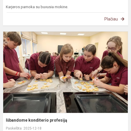
Karjeros pamoka su buvusia mokine.
Plačiau
I
k
p
Išbandome konditerio profesiją
Paskelbta: 2025-12-18