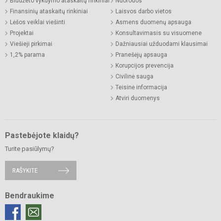
Biudžeto vykdymo ataskaitų rinkiniai
Nuorodos
Finansinių ataskaitų rinkiniai
Laisvos darbo vietos
Lėšos veiklai viešinti
Asmens duomenų apsauga
Projektai
Konsultavimasis su visuomene
Viešieji pirkimai
Dažniausiai užduodami klausimai
1,2% parama
Pranešėjų apsauga
Korupcijos prevencija
Civilinė sauga
Teisinė informacija
Atviri duomenys
Pastebėjote klaidų?
Turite pasiūlymų?
RAŠYKITE
Bendraukime