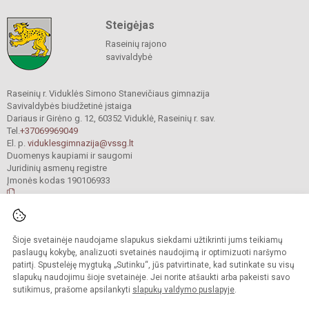
Steigėjas
Raseinių rajono
savivaldybė
Raseinių r. Viduklės Simono Stanevičiaus gimnazija
Savivaldybės biudžetinė įstaiga
Dariaus ir Girėno g. 12, 60352 Viduklė, Raseinių r. sav.
Tel.
+37069969049
El. p.
viduklesgimnazija@vssg.lt
Duomenys kaupiami ir saugomi
Juridinių asmenų registre
Įmonės kodas 190106933
© 2022. Raseinių r. Viduklės Simono Stanevičiaus gimnazija. Visos teisės
Šioje svetainėje naudojame slapukus siekdami užtikrinti jums teikiamų
saugomos.
Kopijuoti turinį be raštiško gimnazijos sutikimo griežtai draudžiama.
paslaugų kokybę, analizuoti svetainės naudojimą ir optimizuoti naršymo
patirtį. Spustelėję mygtuką „Sutinku“, jūs patvirtinate, kad sutinkate su visų
Prieinamumo paraiška
Slapukų valdymas
slapukų naudojimu šioje svetainėje. Jei norite atšaukti arba pakeisti savo
sutikimus, prašome apsilankyti
slapukų valdymo puslapyje
.
Sumanus būdas atnaujinti
mokyklos interneto