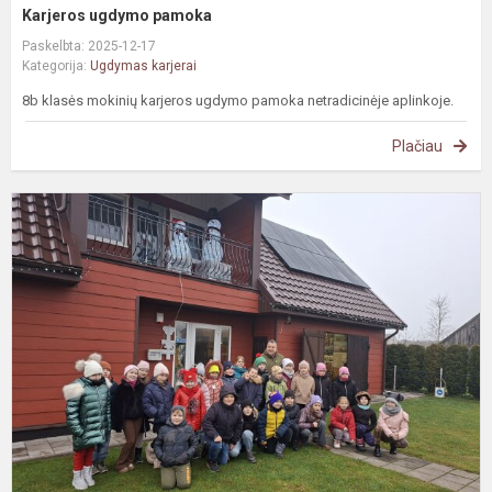
Karjeros ugdymo pamoka
Paskelbta: 2025-12-17
Kategorija:
Ugdymas karjerai
8b klasės mokinių karjeros ugdymo pamoka netradicinėje aplinkoje.
Plačiau
I
p