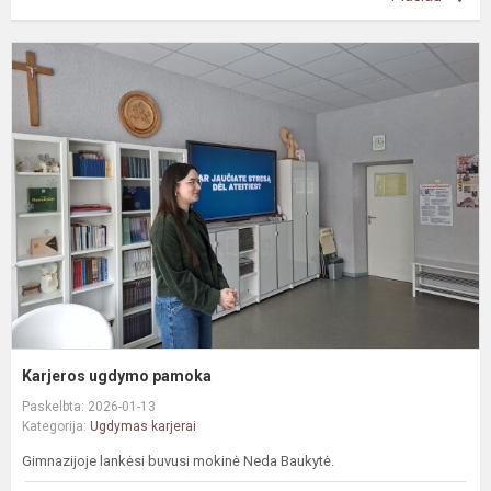
K
u
p
Karjeros ugdymo pamoka
Paskelbta: 2026-01-13
Kategorija:
Ugdymas karjerai
Gimnazijoje lankėsi buvusi mokinė Neda Baukytė.