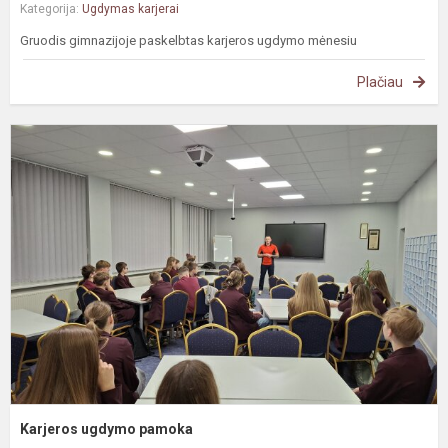
Kategorija:
Ugdymas karjerai
Gruodis gimnazijoje paskelbtas karjeros ugdymo mėnesiu
Plačiau
K
u
p
Karjeros ugdymo pamoka