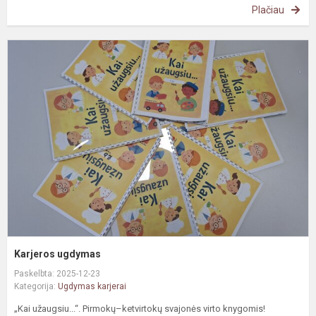
Plačiau
K
u
Karjeros ugdymas
Paskelbta: 2025-12-23
Kategorija:
Ugdymas karjerai
„Kai užaugsiu...“. Pirmokų–ketvirtokų svajonės virto knygomis!