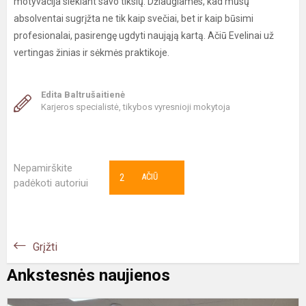
motyvacija siekiant savo tikslų. Džiaugiamės, kad mūsų
absolventai sugrįžta ne tik kaip svečiai, bet ir kaip būsimi
profesionalai, pasirengę ugdyti naująją kartą. Ačiū Evelinai už
vertingas žinias ir sėkmės praktikoje.
Edita Baltrušaitienė
Karjeros specialistė, tikybos vyresnioji mokytoja
Nepamirškite
2
AČIŪ
padėkoti autoriui
Grįžti
Ankstesnės naujienos
K