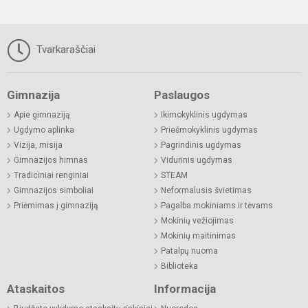
Tvarkaraščiai
Gimnazija
Paslaugos
Apie gimnaziją
Ikimokyklinis ugdymas
Ugdymo aplinka
Priešmokyklinis ugdymas
Vizija, misija
Pagrindinis ugdymas
Gimnazijos himnas
Vidurinis ugdymas
Tradiciniai renginiai
STEAM
Gimnazijos simboliai
Neformalusis švietimas
Priėmimas į gimnaziją
Pagalba mokiniams ir tėvams
Mokinių vežiojimas
Mokinių maitinimas
Patalpų nuoma
Biblioteka
Ataskaitos
Informacija