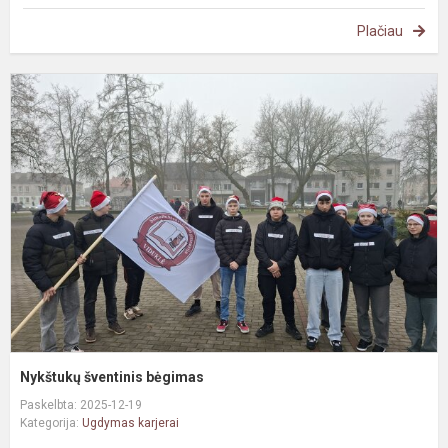
Plačiau
N
š
b
Nykštukų šventinis bėgimas
Paskelbta: 2025-12-19
Kategorija:
Ugdymas karjerai