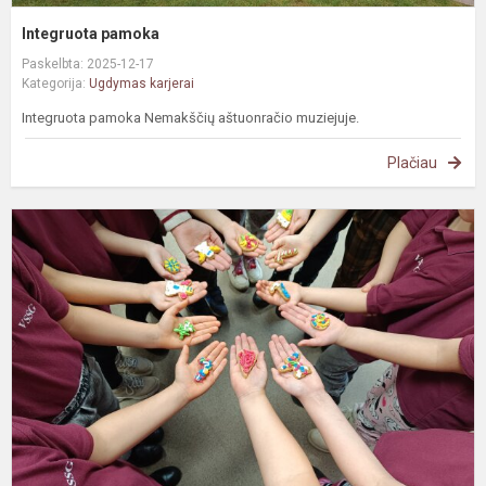
Integruota pamoka
Paskelbta: 2025-12-17
Kategorija:
Ugdymas karjerai
Integruota pamoka Nemakščių aštuonračio muziejuje.
Plačiau
Š
l
s
i
s
k