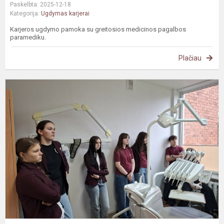
Paskelbta: 2025-12-18
Kategorija:
Ugdymas karjerai
Karjeros ugdymo pamoka su greitosios medicinos pagalbos
paramediku.
Plačiau
K
u
p