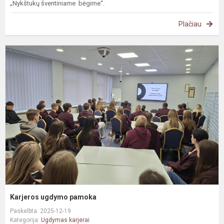
„Nykštukų šventiniame bėgime“.
Plačiau
K
u
p
Karjeros ugdymo pamoka
Paskelbta: 2025-12-19
Kategorija:
Ugdymas karjerai