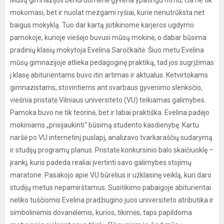
Mūsų gimnazijos bendruomenė gyvena ypatingu ritmu, čia ne tik
mokomasi, bet ir nuolat mezgami ryšiai, kurie nenutrūksta net
baigus mokyklą. Tuo dar kartą įsitikinome karjeros ugdymo
pamokoje, kurioje viešėjo buvusi mūsų mokinė, o dabar būsima
pradinių klasių mokytoja Evelina Saročkaitė. Šiuo metu Evelina
mūsų gimnazijoje atlieka pedagoginę praktiką, tad jos sugrįžimas
į klasę abiturientams buvo itin artimas ir aktualus. Ketvirtokams
gimnazistams, stovintiems ant svarbaus gyvenimo slenksčio,
viešnia pristatė Vilniaus universiteto (VU) teikiamas galimybes.
Pamoka buvo ne tik teorinė, bet ir labai praktiška. Evelina padėjo
mokiniams „prisijaukinti“ būsimą studento kasdienybę. Kartu
naršė po VU internetinį puslapį, analizavo tvarkaraščių sudarymą
ir studijų programų planus. Pristatė konkursinio balo skaičiuoklę –
įrankį, kuris padeda realiai įvertinti savo galimybes stojimų
maratone. Pasakojo apie VU būrelius ir užklasinę veiklą, kuri daro
studijų metus nepamirštamus. Susitikimo pabaigoje abiturientai
neliko tuščiomis Evelina pradžiugino juos universiteto atributika ir
simbolinėmis dovanėlėmis, kurios, tikimės, taps papildoma