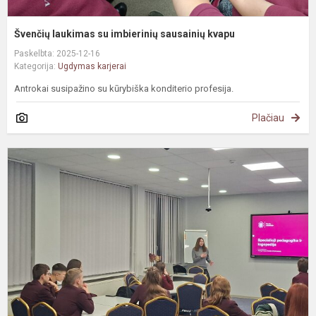
Švenčių laukimas su imbierinių sausainių kvapu
Paskelbta: 2025-12-16
Kategorija:
Ugdymas karjerai
Antrokai susipažino su kūrybiška konditerio profesija.
Plačiau
K
u
p