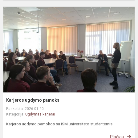
K
u
p
Karjeros ugdymo pamoks
Paskelbta: 2026-01-20
Kategorija:
Ugdymas karjerai
Karjeros ugdymo pamokos su ISM universiteto studentėmis.
Plačiau