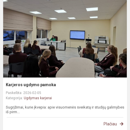
u
p
Karjeros ugdymo pamoka
Paskelbta: 2026-02-05
Kategorija:
Ugdymas karjerai
Sugrįžimai, kurie įkvepia: apie visuomenės sveikatą ir studijų galimybes
iš pirm...
Plačiau