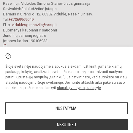
Raseinių r. Viduklės Simono Stanevičiaus gimnazija
Savivaldybės biudžetinė įstaiga
Dariaus ir Girėno g. 12, 60352 Viduklė, Raseinių r. sav.
Tel.
+37069969049
El. p.
viduklesgimnazija@vssg.lt
Duomenys kaupiami ir saugomi
Juridinių asmenų registre
Įmonės kodas 190106933
© 2022. Raseinių r. Viduklės Simono Stanevičiaus gimnazija. Visos teisės
Šioje svetainėje naudojame slapukus siekdami užtikrinti jums teikiamų
saugomos.
Kopijuoti turinį be raštiško gimnazijos sutikimo griežtai draudžiama.
paslaugų kokybę, analizuoti svetainės naudojimą ir optimizuoti naršymo
patirtį. Spustelėję mygtuką „Sutinku“, jūs patvirtinate, kad sutinkate su visų
Prieinamumo paraiška
Slapukų valdymas
slapukų naudojimu šioje svetainėje. Jei norite atšaukti arba pakeisti savo
sutikimus, prašome apsilankyti
slapukų valdymo puslapyje
.
Sumanus būdas atnaujinti
mokyklos interneto
svetainę
NUSTATYMAI
NESUTINKU