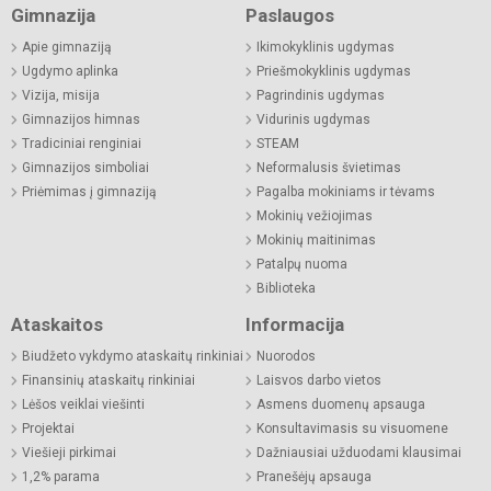
Gimnazija
Paslaugos
Apie gimnaziją
Ikimokyklinis ugdymas
Ugdymo aplinka
Priešmokyklinis ugdymas
Vizija, misija
Pagrindinis ugdymas
Gimnazijos himnas
Vidurinis ugdymas
Tradiciniai renginiai
STEAM
Gimnazijos simboliai
Neformalusis švietimas
Priėmimas į gimnaziją
Pagalba mokiniams ir tėvams
Mokinių vežiojimas
Mokinių maitinimas
Patalpų nuoma
Biblioteka
Ataskaitos
Informacija
Biudžeto vykdymo ataskaitų rinkiniai
Nuorodos
Finansinių ataskaitų rinkiniai
Laisvos darbo vietos
Lėšos veiklai viešinti
Asmens duomenų apsauga
Projektai
Konsultavimasis su visuomene
Viešieji pirkimai
Dažniausiai užduodami klausimai
1,2% parama
Pranešėjų apsauga