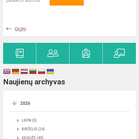
padėkoti autoriui
Grįžti
Naujienų archyvas
2026
LIEPA (3)
BIRŽELIS (24)
GEGUŽĖ (49)