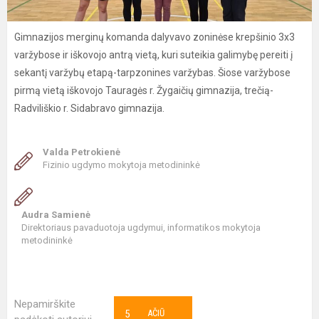
Gimnazijos merginų komanda dalyvavo zoninėse krepšinio 3x3
varžybose ir iškovojo antrą vietą, kuri suteikia galimybę pereiti į
sekantį varžybų etapą-tarpzonines varžybas. Šiose varžybose
pirmą vietą iškovojo Tauragės r. Žygaičių gimnazija, trečią-
Radviliškio r. Sidabravo gimnazija.
Valda Petrokienė
Fizinio ugdymo mokytoja metodininkė
Audra Samienė
Direktoriaus pavaduotoja ugdymui, informatikos mokytoja
metodininkė
Nepamirškite
5
AČIŪ