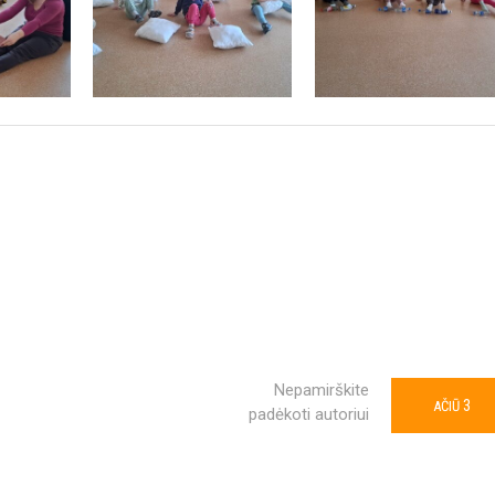
Nepamirškite
3
AČIŪ
padėkoti autoriui