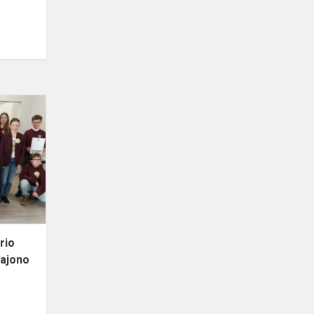
STEAM
viktorina
„Pavasario
saulei
nušvitus
meiliai...“
rajo...
rio
 rajono