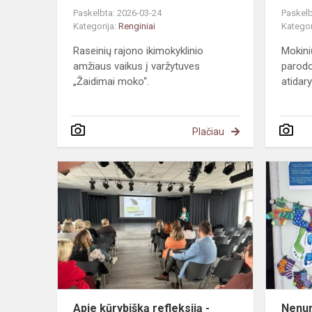
Paskelbta: 2026-03-24
Paskelb
Kategorija:
Renginiai
Kategor
Raseinių rajono ikimokyklinio
Mokini
amžiaus vaikus į varžytuves
parodo
„Žaidimai moko“.
atidar
Plačiau
Apie
kūrybišką
refleksiją
-
rajono
švietimo
pagalbos
specia...
Apie kūrybišką refleksiją -
Nenur