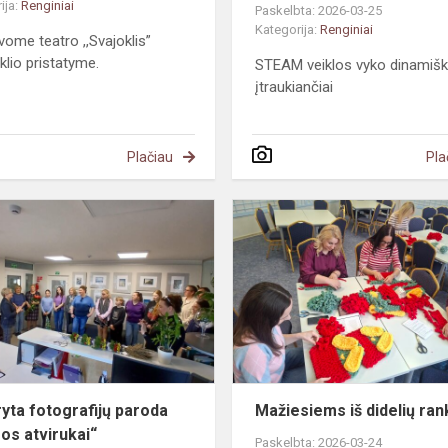
ija:
Renginiai
Paskelbta: 2026-03-25
Kategorija:
Renginiai
vome teatro ,,Svajoklis”
klio pristatyme.
STEAM veiklos vyko dinamiška
įtraukiančiai
Plačiau
Pla
ukus
Atidaryta
fotografijų
paroda
„Žiemos
atvirukai“
ryta fotografijų paroda
Mažiesiems iš didelių ran
os atvirukai“
Paskelbta: 2026-03-24