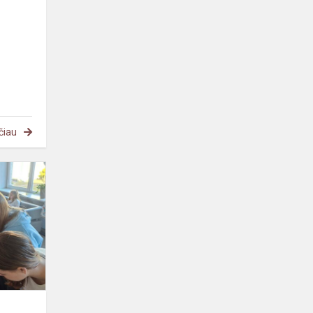
čiau
Pasaulinė
vandens
diena!