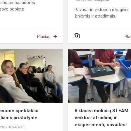
sios ambasadorės
zavo popietę
Pavasario viktorina džiugino
žiniomis ir atradimais.
Plačiau
Pla
ukų
Dalyvavome
spektaklio
paaugliams
pristatyme
avome spektaklio
8 klasės mokinių STEAM
liams pristatyme
veiklos: atradimų ir
eksperimentų savaitės!
ta: 2026-03-25