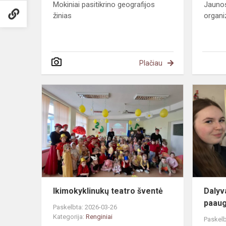
Mokiniai pasitikrino geografijos
Jauno
žinias
organi
Plačiau
Ikimokyklin
teatro
šventė
Ikimokyklinukų teatro šventė
Dalyv
paaug
Paskelbta: 2026-03-26
Kategorija:
Renginiai
Paskelb