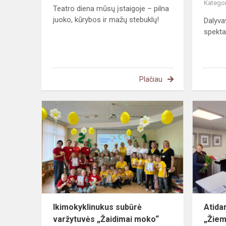
Kategor
Teatro diena mūsų įstaigoje – pilna
juoko, kūrybos ir mažų stebuklų!
Dalyva
spekta
Plačiau
Ikimokyklin
subūrė
varžytuvės
„Žaidimai
moko“
Ikimokyklinukus subūrė
Atida
varžytuvės „Žaidimai moko“
„Žiem