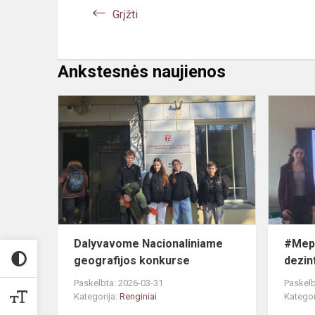
Grįžti
Ankstesnės naujienos
Dalyvavom
Nacionalini
geografijos
konkurse
Dalyvavome Nacionaliniame
#Mepa
geografijos konkurse
dezin
Paskelbta: 2026-03-31
Paskelb
Kategorija:
Renginiai
Kategor