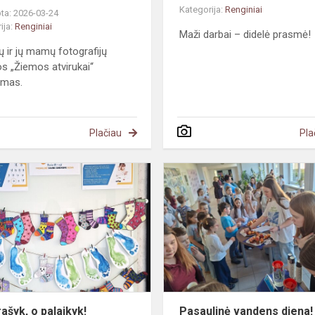
Kategorija:
Renginiai
ta: 2026-03-24
ija:
Renginiai
Maži darbai – didelė prasmė!
ų ir jų mamų fotografijų
s „Žiemos atvirukai“
ymas.
Plačiau
Pla
Nenurašyk,
o
palaikyk!
ašyk, o palaikyk!
Pasaulinė vandens diena!