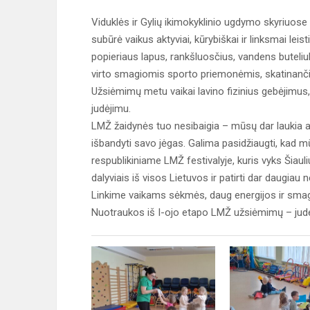
Viduklės ir Gylių ikimokyklinio ugdymo skyriuose
subūrė vaikus aktyviai, kūrybiškai ir linksmai lei
popieriaus lapus, rankšluosčius, vandens buteliuk
virto smagiomis sporto priemonėmis, skatinanči
Užsiėmimų metu vaikai lavino fizinius gebėjimus, m
judėjimu.
LMŽ žaidynės tuo nesibaigia – mūsų dar laukia an
išbandyti savo jėgas. Galima pasidžiaugti, kad m
respublikiniame LMŽ festivalyje, kuris vyks Šiaul
dalyviais iš visos Lietuvos ir patirti dar daugiau 
Linkime vaikams sėkmės, daug energijos ir smag
Nuotraukos iš I-ojo etapo LMŽ užsiėmimų – jud