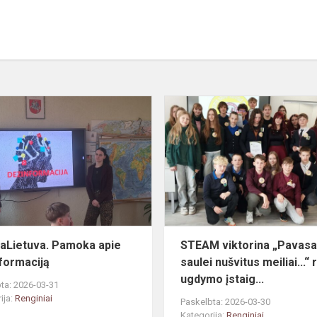
e
#MepaLietuva.
ame
Pamoka
apie
dezinformaciją
Lietuva. Pamoka apie
STEAM viktorina „Pavasa
formaciją
saulei nušvitus meiliai...“
ugdymo įstaig...
ta: 2026-03-31
ija:
Renginiai
Paskelbta: 2026-03-30
Kategorija:
Renginiai