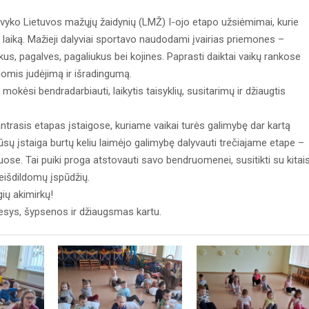
 vyko Lietuvos mažųjų žaidynių (LMŽ) I-ojo etapo užsiėmimai, kurie
sti laiką. Mažieji dalyviai sportavo naudodami įvairias priemones –
us, pagalves, pagaliukus bei kojines. Paprasti daiktai vaikų rankose
omis judėjimą ir išradingumą.
okėsi bendradarbiauti, laikytis taisyklių, susitarimų ir džiaugtis
trasis etapas įstaigose, kuriame vaikai turės galimybę dar kartą
ūsų įstaiga burtų keliu laimėjo galimybę dalyvauti trečiajame etape –
iuose. Tai puiki proga atstovauti savo bendruomenei, susitikti su kitai
neišdildomų įspūdžių.
ių akimirkų!
esys, šypsenos ir džiaugsmas kartu.