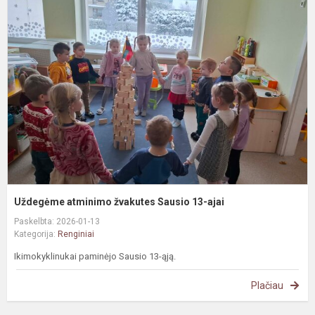
a
ž
S
1
a
Uždegėme atminimo žvakutes Sausio 13-ajai
Paskelbta: 2026-01-13
Kategorija:
Renginiai
Ikimokyklinukai paminėjo Sausio 13-ąją.
Plačiau