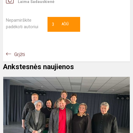
Laima Sadauskienė
Nepamirškite
3
AČIŪ
padėkoti autoriui
Grįžti
Ankstesnės naujienos
P
ir
p
L
g
m
A