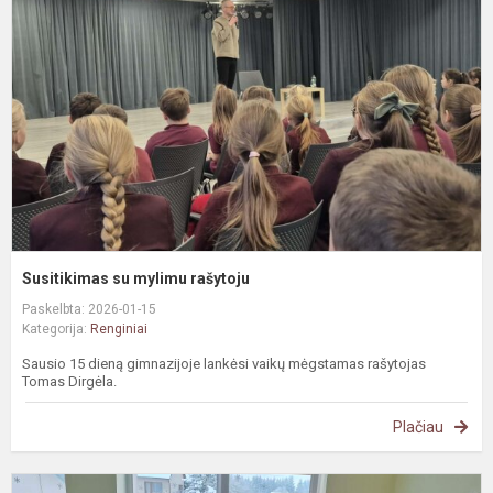
m
r
Susitikimas su mylimu rašytoju
Paskelbta: 2026-01-15
Kategorija:
Renginiai
Sausio 15 dieną gimnazijoje lankėsi vaikų mėgstamas rašytojas
Tomas Dirgėla.
Plačiau
U