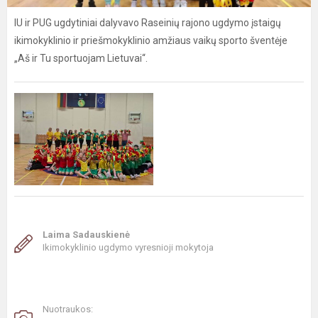
IU ir PUG ugdytiniai dalyvavo Raseinių rajono ugdymo įstaigų
ikimokyklinio ir priešmokyklinio amžiaus vaikų sporto šventėje
„Aš ir Tu sportuojam Lietuvai“.
Laima Sadauskienė
Ikimokyklinio ugdymo vyresnioji mokytoja
Nuotraukos: