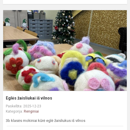
E
ž
i
v
Eglės žaisliukai iš vilnos
Paskelbta: 2025-12-23
Kategorija:
Renginiai
3b klasės mokiniai kūrė eglė žaisliukus iš vilnos