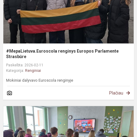
#MepaLietuva.Euroscola renginys Europos Parlamente
Strasbūre
Paskelbta: 2026-02-11
Kategorija:
Renginiai
Mokiniai dalyvavo Euroscola renginyje
Plačiau
#
S
b