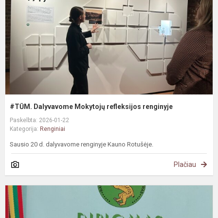
r
#TŪM. Dalyvavome Mokytojų refleksijos renginyje
Paskelbta: 2026-01-22
Kategorija:
Renginiai
Sausio 20 d. dalyvavome renginyje Kauno Rotušėje.
Plačiau
R
r
m