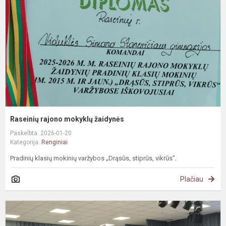
ž
Raseinių rajono mokyklų žaidynės
Paskelbta: 2026-01-20
Kategorija:
Renginiai
Pradinių klasių mokinių varžybos „Drąsūs, stiprūs, vikrūs“.
Plačiau
S
s