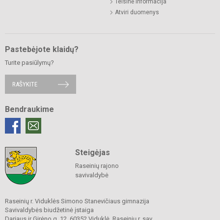
Teisinė informacija
Atviri duomenys
Pastebėjote klaidų?
Turite pasiūlymų?
RAŠYKITE
Bendraukime
Steigėjas
Raseinių rajono
savivaldybė
Raseinių r. Viduklės Simono Stanevičiaus gimnazija
Savivaldybės biudžetinė įstaiga
Dariaus ir Girėno g. 12, 60352 Viduklė, Raseinių r. sav.