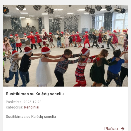
S
s
K
s
Susitikimas su Kalėdų seneliu
Paskelbta: 2025-12-23
Kategorija:
Renginiai
Susitikimas su Kalėdų seneliu
Plačiau