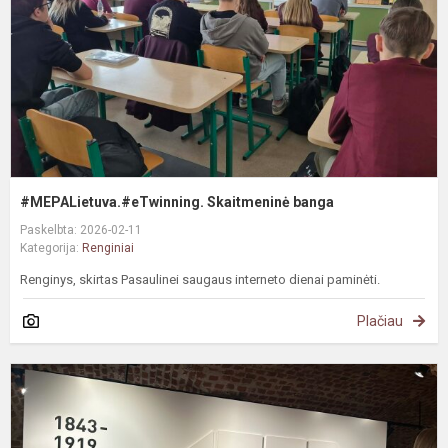
#MEPALietuva.#eTwinning. Skaitmeninė banga
Paskelbta: 2026-02-11
Kategorija:
Renginiai
Renginys, skirtas Pasaulinei saugaus interneto dienai paminėti.
Plačiau
#
D
M
r