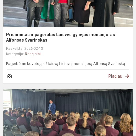
Prisimintas ir pagerbtas Laisvės gynėjas monsinjoras
Alfonsas Svarinskas
Paskelbta: 2026-02-13
Kategorija:
Renginiai
Pagerbėme kovotoją už laisvą Lietuvą monsinjorą Alfonsą Svarinską.
Plačiau
#
D
s
L
S
n