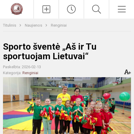
Paieška
Men
Titulinis
Naujienos
Renginiai
Sporto šventė „Aš ir Tu
sportuojam Lietuvai“
Paskelbta: 2026-02-13
Kategorija:
Renginiai