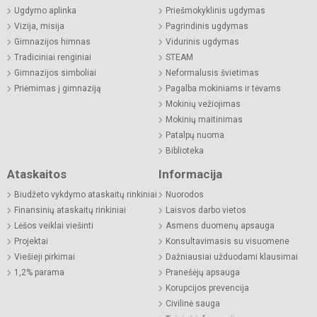
Ugdymo aplinka
Priešmokyklinis ugdymas
Vizija, misija
Pagrindinis ugdymas
Gimnazijos himnas
Vidurinis ugdymas
Tradiciniai renginiai
STEAM
Gimnazijos simboliai
Neformalusis švietimas
Priėmimas į gimnaziją
Pagalba mokiniams ir tėvams
Mokinių vežiojimas
Mokinių maitinimas
Patalpų nuoma
Biblioteka
Ataskaitos
Informacija
Biudžeto vykdymo ataskaitų rinkiniai
Nuorodos
Finansinių ataskaitų rinkiniai
Laisvos darbo vietos
Lėšos veiklai viešinti
Asmens duomenų apsauga
Projektai
Konsultavimasis su visuomene
Viešieji pirkimai
Dažniausiai užduodami klausimai
1,2% parama
Pranešėjų apsauga
Korupcijos prevencija
Civilinė sauga