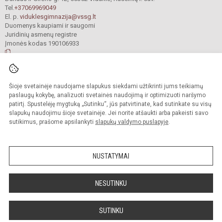
Tel.
+37069969049
El. p.
viduklesgimnazija@vssg.lt
Duomenys kaupiami ir saugomi
Juridinių asmenų registre
Įmonės kodas 190106933
© 2022. Raseinių r. Viduklės Simono Stanevičiaus gimnazija. Visos teisės
Šioje svetainėje naudojame slapukus siekdami užtikrinti jums teikiamų
saugomos.
Kopijuoti turinį be raštiško gimnazijos sutikimo griežtai draudžiama.
paslaugų kokybę, analizuoti svetainės naudojimą ir optimizuoti naršymo
patirtį. Spustelėję mygtuką „Sutinku“, jūs patvirtinate, kad sutinkate su visų
Prieinamumo paraiška
Slapukų valdymas
slapukų naudojimu šioje svetainėje. Jei norite atšaukti arba pakeisti savo
sutikimus, prašome apsilankyti
slapukų valdymo puslapyje
.
Sumanus būdas atnaujinti
mokyklos interneto
svetainę
NUSTATYMAI
NESUTINKU
SUTINKU