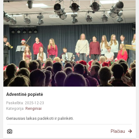
A
p
Adventinė popietė
Paskelbta: 2025-12-23
Kategorija:
Renginiai
Geriausias laikas padėkoti ir palinkėti.
Plačiau