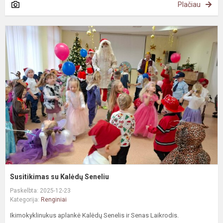
Plačiau
S
s
K
S
Susitikimas su Kalėdų Seneliu
Paskelbta: 2025-12-23
Kategorija:
Renginiai
Ikimokyklinukus aplankė Kalėdų Senelis ir Senas Laikrodis.