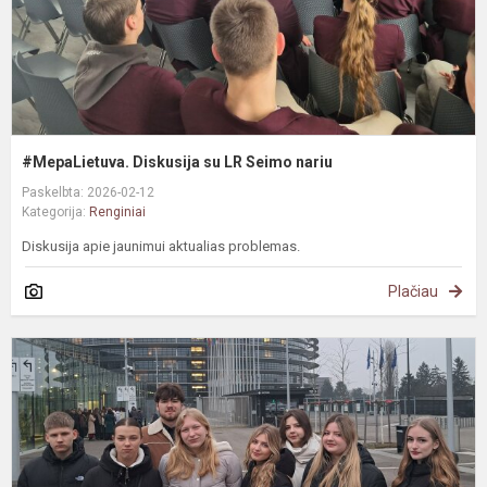
#MepaLietuva. Diskusija su LR Seimo nariu
Paskelbta: 2026-02-12
Kategorija:
Renginiai
Diskusija apie jaunimui aktualias problemas.
Plačiau
#
r
E
P
S