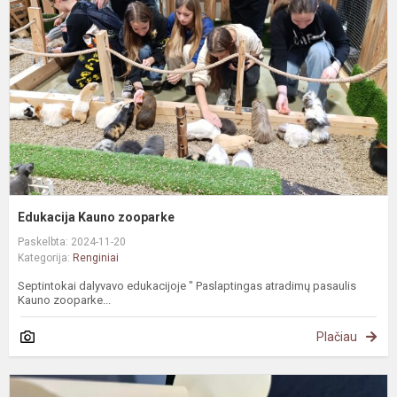
Edukacija Kauno zooparke
Paskelbta: 2024-11-20
Kategorija:
Renginiai
Septintokai dalyvavo edukacijoje " Paslaptingas atradimų pasaulis
Kauno zooparke...
Plačiau
T