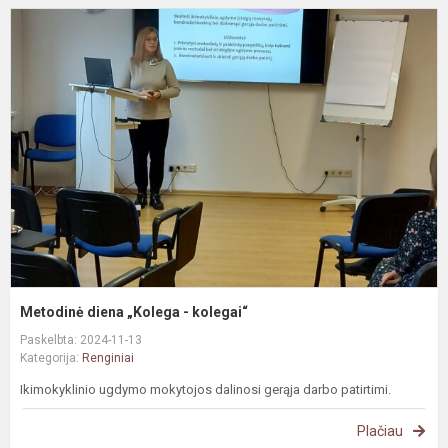
M
d
„
-
k
Metodinė diena „Kolega - kolegai“
Paskelbta: 2024-11-13
Kategorija:
Renginiai
Ikimokyklinio ugdymo mokytojos dalinosi gerąja darbo patirtimi.
Plačiau