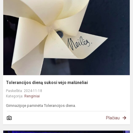
d
s
v
m
Tolerancijos dieną sukosi vėjo malūnėliai
Paskelbta: 2024-11-18
Kategorija:
Renginiai
Gimnazijoje paminėta Tolerancijos diena.
Plačiau