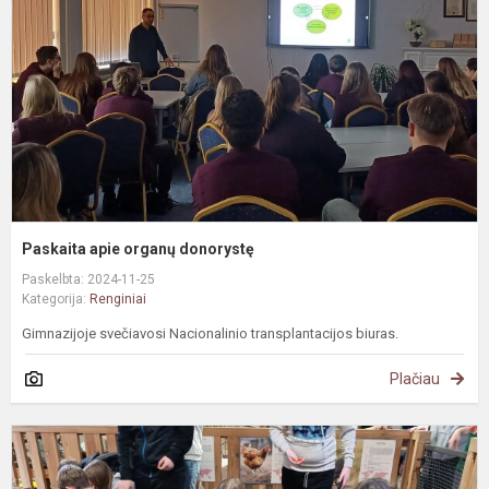
d
Paskaita apie organų donorystę
Paskelbta: 2024-11-25
Kategorija:
Renginiai
Gimnazijoje svečiavosi Nacionalinio transplantacijos biuras.
Plačiau
E
K
z