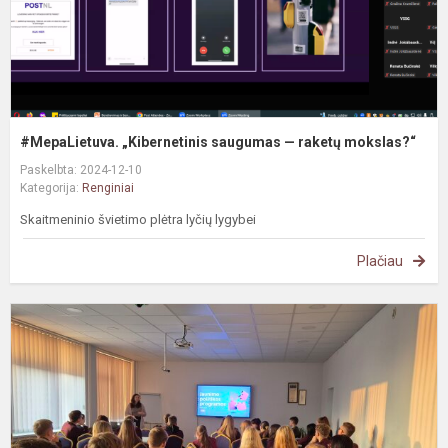
#MepaLietuva. „Kibernetinis saugumas — raketų mokslas?“
Paskelbta: 2024-12-10
Kategorija:
Renginiai
Skaitmeninio švietimo plėtra lyčių lygybei
Plačiau
#
J
p
p