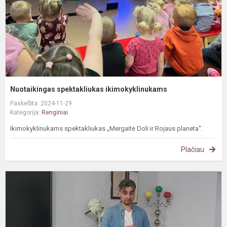
Nuotaikingas spektakliukas ikimokyklinukams
Paskelbta: 2024-11-29
Kategorija:
Renginiai
Ikimokyklinukams spektakliukas „Mergaitė Doli ir Rojaus planeta“.
Plačiau
G
m
n
s