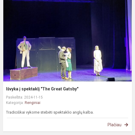
I
į
s
"
G
G
Išvyka į spektaklį "The Great Gatsby"
Paskelbta: 2024-11-15
Kategorija:
Renginiai
Tradiciškai vykome stebėti spektaklio anglų kalba.
Plačiau