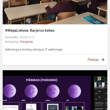
#MepaLietuva. Karjeros kelias
Paskelbta: 2024-12-11
Kategorija:
Renginiai
Sėkmingos moterų istorijos IT sektoriuje.
Plačiau
#
„
s
r
m