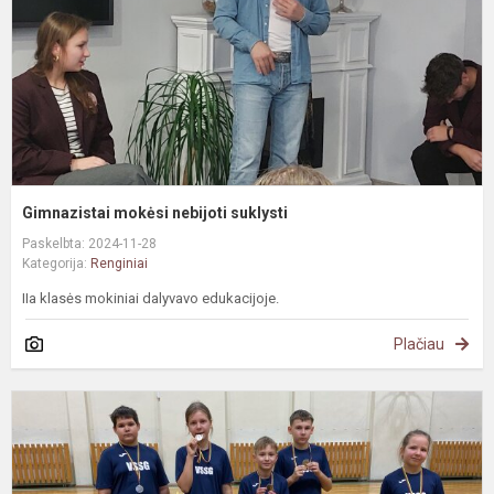
Gimnazistai mokėsi nebijoti suklysti
Paskelbta: 2024-11-28
Kategorija:
Renginiai
IIa klasės mokiniai dalyvavo edukacijoje.
Plačiau
K
l
k
v