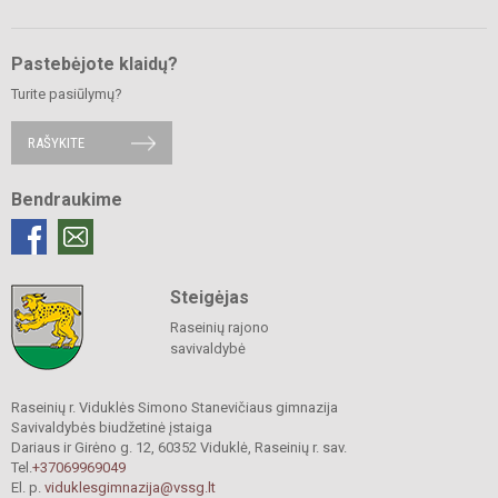
Pastebėjote klaidų?
Turite pasiūlymų?
RAŠYKITE
Bendraukime
Steigėjas
Raseinių rajono
savivaldybė
Raseinių r. Viduklės Simono Stanevičiaus gimnazija
Savivaldybės biudžetinė įstaiga
Dariaus ir Girėno g. 12, 60352 Viduklė, Raseinių r. sav.
Tel.
+37069969049
El. p.
viduklesgimnazija@vssg.lt