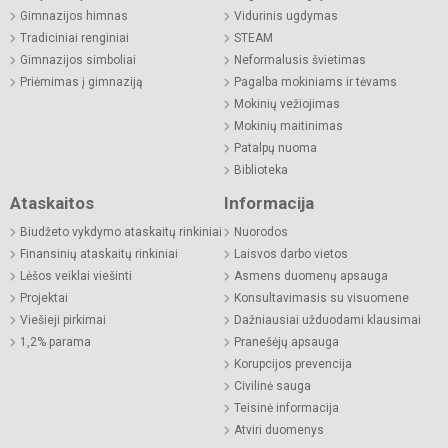
Gimnazijos himnas
Vidurinis ugdymas
Tradiciniai renginiai
STEAM
Gimnazijos simboliai
Neformalusis švietimas
Priėmimas į gimnaziją
Pagalba mokiniams ir tėvams
Mokinių vežiojimas
Mokinių maitinimas
Patalpų nuoma
Biblioteka
Ataskaitos
Informacija
Biudžeto vykdymo ataskaitų rinkiniai
Nuorodos
Finansinių ataskaitų rinkiniai
Laisvos darbo vietos
Lėšos veiklai viešinti
Asmens duomenų apsauga
Projektai
Konsultavimasis su visuomene
Viešieji pirkimai
Dažniausiai užduodami klausimai
1,2% parama
Pranešėjų apsauga
Korupcijos prevencija
Civilinė sauga
Teisinė informacija
Atviri duomenys