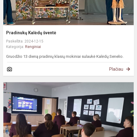
Pradinukų Kalėdų šventė
Paskelbta: 2024-12-15
Kategorija:
Renginiai
Gruodžio 13 dieną pradinių klasių mokiniai sulaukė Kalėdų Senelio.
Plačiau
#
K
k