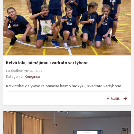
Ketvirtokų laimėjimai kvadrato varžybose
Paskelbta: 2024-11-27
Kategorija:
Renginiai
Ketvirtokai dalyvavo rajoninėse kaimo mokyklų kvadrato varžybose
Plačiau
P
a
o