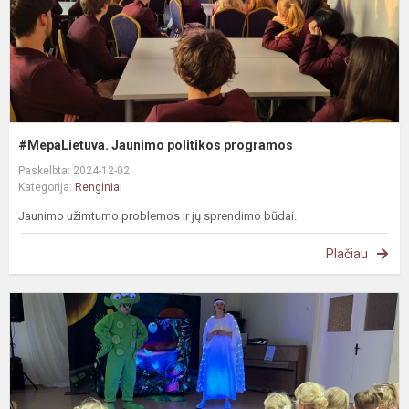
#MepaLietuva. Jaunimo politikos programos
Paskelbta: 2024-12-02
Kategorija:
Renginiai
Jaunimo užimtumo problemos ir jų sprendimo būdai.
Plačiau
N
s
i