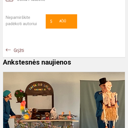
Nepamirškite
5
AČIŪ
padėkoti autoriui
Grįžti
Ankstesnės naujienos
P
K
š