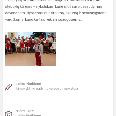
Taigi į šią šventę ir leidome drauge su mažaisiais advento
stebuklų kūrėjais – nykštukais, kurie šildė savo pasirodymais
dovanodami: šypsenas, nuoširdumą, tikrumą ir nenustygstantį
vaikiškumą, kurio kartais reikia ir suaugusiems...
Jolita Piatkienė
Ikimokyklinio ugdymo vyresnioji mokytoja
Nuotraukos:
Jolita Piatkienė