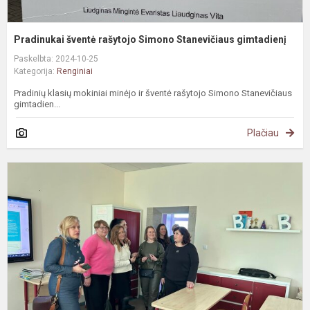
Pradinukai šventė rašytojo Simono Stanevičiaus gimtadienį
Paskelbta: 2024-10-25
Kategorija:
Renginiai
Pradinių klasių mokiniai minėjo ir šventė rašytojo Simono Stanevičiaus
gimtadien...
Plačiau
M
d
s
k
i
J