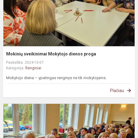
Mokinių sveikinimai Mokytojo dienos proga
Paskelbta: 2024-10-07
Kategorija:
Renginiai
Mokytojo diena – ypatingas renginys ne tik mokytojams.
Plačiau
Š
s
m