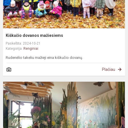
Kiškučio dovanos mažiesiems
Paskelbta: 2024-10-21
Kategorija:
Renginiai
Rudenėlio takeliu mažieji eina kiškučio dovanų.
Plačiau
D
r
p
l
c