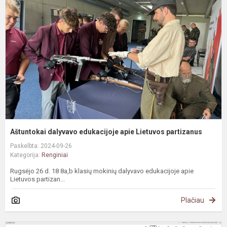
e
a
L
p
Aštuntokai dalyvavo edukacijoje apie Lietuvos partizanus
Paskelbta: 2024-09-26
Kategorija:
Renginiai
Rugsėjo 26 d. 18 8a,b klasių mokinių dalyvavo edukacijoje apie
Lietuvos partizan...
Plačiau
N