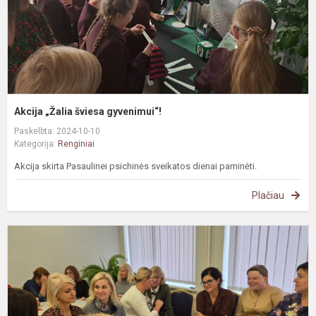
Akcija „Žalia šviesa gyvenimui“!
Paskelbta: 2024-10-10
Kategorija:
Renginiai
Akcija skirta Pasaulinei psichinės sveikatos dienai paminėti.
Plačiau
M
s
M
d
p