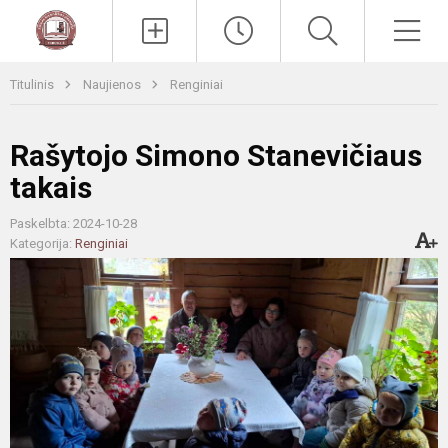
Paieška
Men
Titulinis
Naujienos
Renginiai
Rašytojo Simono Stanevičiaus
takais
Paskelbta: 2024-10-28
Kategorija:
Renginiai