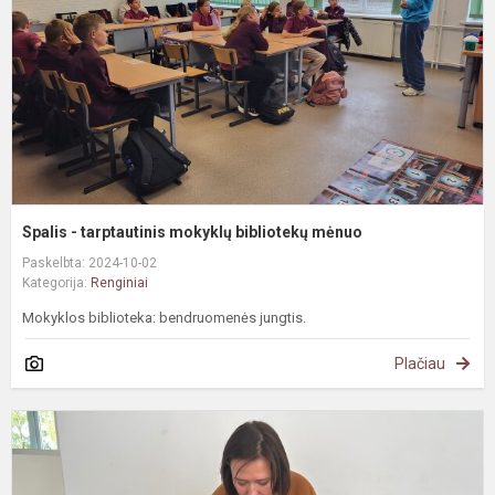
b
m
Spalis - tarptautinis mokyklų bibliotekų mėnuo
Paskelbta: 2024-10-02
Kategorija:
Renginiai
Mokyklos biblioteka: bendruomenės jungtis.
Plačiau
M
P
š