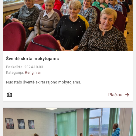
Šventė skirta mokytojams
Paskelbta: 2024-10-03
Kategorija:
Renginiai
Nuostabi šventė skirta rajono mokytojams.
Plačiau
S
-
t
m