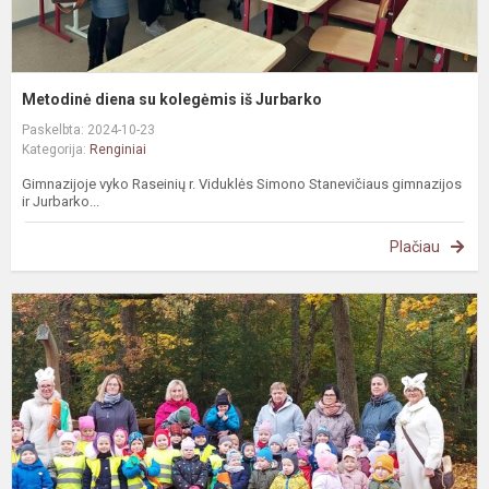
Metodinė diena su kolegėmis iš Jurbarko
Paskelbta: 2024-10-23
Kategorija:
Renginiai
Gimnazijoje vyko Raseinių r. Viduklės Simono Stanevičiaus gimnazijos
ir Jurbarko...
Plačiau
K
d
m