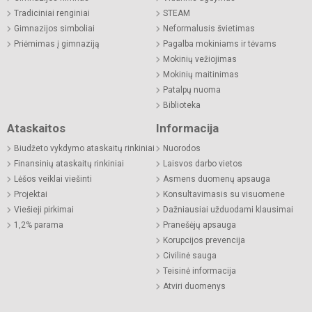
Tradiciniai renginiai
STEAM
Gimnazijos simboliai
Neformalusis švietimas
Priėmimas į gimnaziją
Pagalba mokiniams ir tėvams
Mokinių vežiojimas
Mokinių maitinimas
Patalpų nuoma
Biblioteka
Ataskaitos
Informacija
Biudžeto vykdymo ataskaitų rinkiniai
Nuorodos
Finansinių ataskaitų rinkiniai
Laisvos darbo vietos
Lėšos veiklai viešinti
Asmens duomenų apsauga
Projektai
Konsultavimasis su visuomene
Viešieji pirkimai
Dažniausiai užduodami klausimai
1,2% parama
Pranešėjų apsauga
Korupcijos prevencija
Civilinė sauga
Teisinė informacija
Atviri duomenys