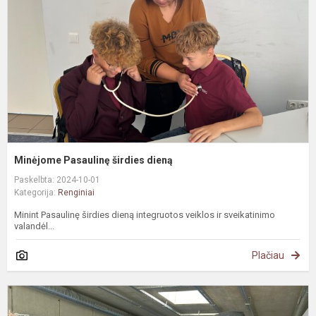
d
Minėjome Pasaulinę širdies dieną
Paskelbta: 2024-10-01
Kategorija:
Renginiai
Minint Pasaulinę širdies dieną integruotos veiklos ir sveikatinimo
valandėl...
Plačiau
A
d