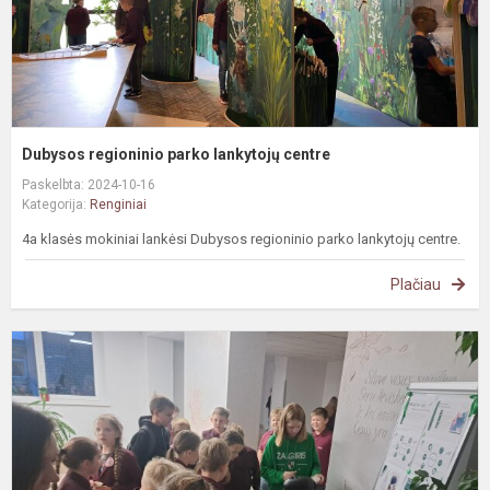
Dubysos regioninio parko lankytojų centre
Paskelbta: 2024-10-16
Kategorija:
Renginiai
4a klasės mokiniai lankėsi Dubysos regioninio parko lankytojų centre.
Plačiau
A
„
š
g