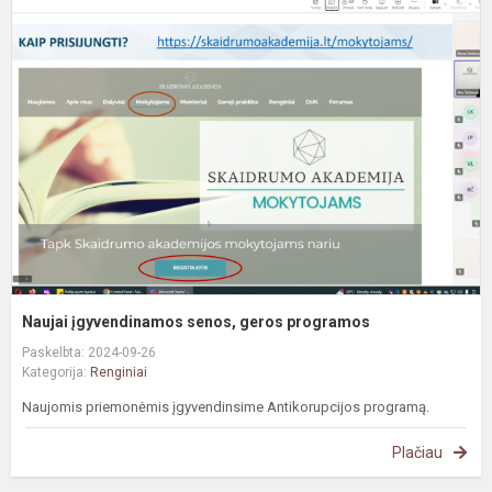
į
s
g
p
Naujai įgyvendinamos senos, geros programos
Paskelbta: 2024-09-26
Kategorija:
Renginiai
Naujomis priemonėmis įgyvendinsime Antikorupcijos programą.
Plačiau