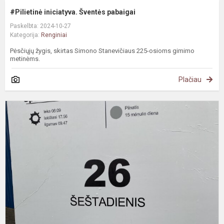
#Pilietinė iniciatyva. Šventės pabaigai
Paskelbta: 2024-10-27
Kategorija:
Renginiai
Pėsčiųjų žygis, skirtas Simono Stanevičiaus 225-osioms gimimo
metinėms.
Plačiau
P
š
r
S
S
g