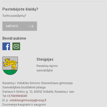
Pastebėjote klaidų?
Turite pasiūlymų?
RAŠYKITE
Bendraukime
Steigėjas
Raseinių rajono
savivaldybė
Raseinių r. Viduklės Simono Stanevičiaus gimnazija
Savivaldybės biudžetinė įstaiga
Dariaus ir Girėno g. 12, 60352 Viduklė, Raseinių r. sav.
Tel.
+37069969049
El. p.
viduklesgimnazija@vssg.lt
Duomenys kaupiami ir saugomi