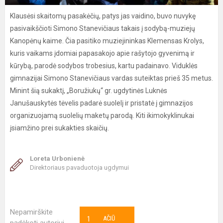
Klausėsi skaitomų pasakėčių, patys jas vaidino, buvo nuvykę
pasivaikščioti Simono Stanevičiaus takais į sodybą-muziejų
Kanopėnų kaime. Čia pasitiko muziejininkas Klemensas Krolys,
kuris vaikams įdomiai papasakojo apie rašytojo gyvenimą ir
kūrybą, parodė sodybos trobesius, kartu padainavo. Viduklės
gimnazijai Simono Stanevičiaus vardas suteiktas prieš 35 metus.
Minint šią sukaktį, „Boružiukų“ gr. ugdytinės Luknės
Janušauskytės tėvelis padarė suolelį ir pristatė į gimnazijos
organizuojamą suolelių maketų parodą. Kiti ikimokyklinukai
įsiamžino prei sukakties skaičių.
Loreta Urbonienė
Direktoriaus pavaduotoja ugdymui
Nepamirškite
1
AČIŪ