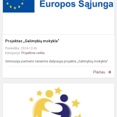
Projektas „Galimybių mokykla“
Paskelbta: 2024-12-06
Kategorija:
Projektinė veikla
Gimnazija partnerio teisėmis dalyvauja projekte „Galimybių mokykla“.
Plačiau
T
e
p