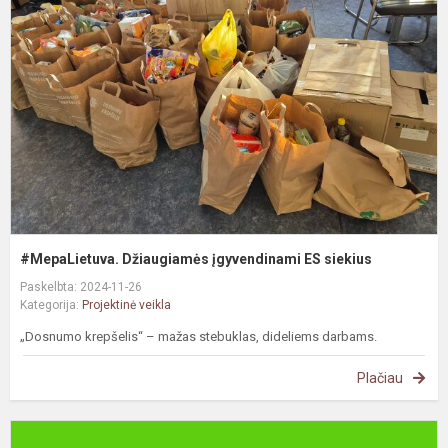
į
E
s
#MepaLietuva. Džiaugiamės įgyvendinami ES siekius
Paskelbta: 2024-11-26
Kategorija:
Projektinė veikla
„Dosnumo krepšelis“ – mažas stebuklas, dideliems darbams.
Plačiau
D