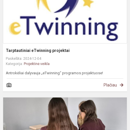
Tarptautiniai eTwinning projektai
Paskelbta: 2024-12-04
Kategorija:
Projektinė veikla
Antrokėliai dalyvauja „eTwinning“ programos projektuose!
Plačiau
#
II
g
i
p