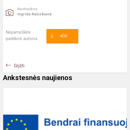
Nuotraukos:
Ingrida Račickienė
Nepamirškite
5
AČIŪ
padėkoti autoriui
Grįžti
Ankstesnės naujienos
P
„
m