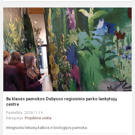
8
k
p
D
r
p
l
c
8a klasės pamokos Dubysos regioninio parko lankytojų
centre
Paskelbta: 2024-11-19
Kategorija:
Projektinė veikla
Integruota lietuvių kalbos ir biologijos pamoka.