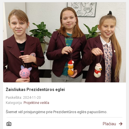
Ž
P
e
Žaisliukas Prezidentūros eglei
Paskelbta: 2024-11-20
Kategorija:
Projektinė veikla
Šiemet vėl prisijungėme prie Prezidentūros eglės papuošimo.
Plačiau