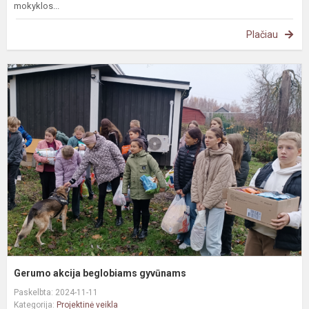
mokyklos...
Plačiau
G
a
b
g
Gerumo akcija beglobiams gyvūnams
Paskelbta: 2024-11-11
Kategorija:
Projektinė veikla