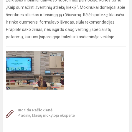
2a klasės mokiniai dalyvavo nuotolinėje pamokoje, kurios tema
„Kaip sumažinti šventinių atliekų kiekį?“. Mokinukai domėjosi apie
šventines atliekas ir teisingą jų rūšiavimą. Kėlė hipotezę, klausėsi
ir rinko duomenis, formulavo išvadas, siūlė rekomendacijas.
Praplėtė sako žinias, nes išgirdo daug vertingų specialistų
patarimų, kuriuos įsipareigojo taikyti ir kasdieninėje veikloje.
Ingrida Račickienė
Pradinių klasių mokytoja ekspertė