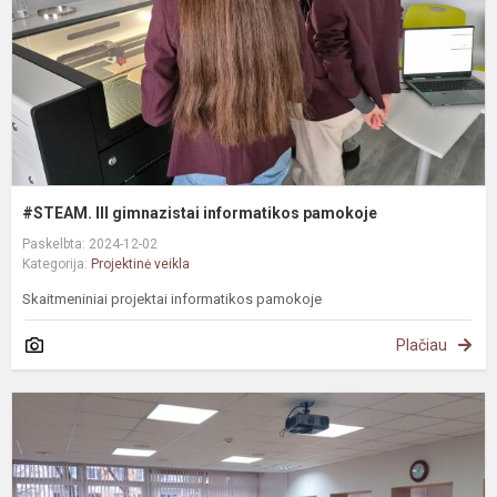
#STEAM. III gimnazistai informatikos pamokoje
Paskelbta: 2024-12-02
Kategorija:
Projektinė veikla
Skaitmeniniai projektai informatikos pamokoje
Plačiau
E
„
s