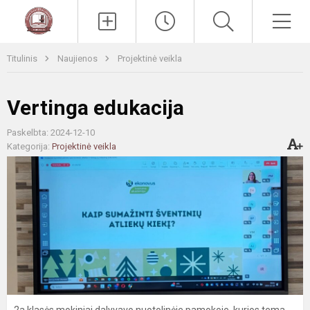
Paieška
Men
Titulinis
Naujienos
Projektinė veikla
Vertinga edukacija
Paskelbta: 2024-12-10
Kategorija:
Projektinė veikla