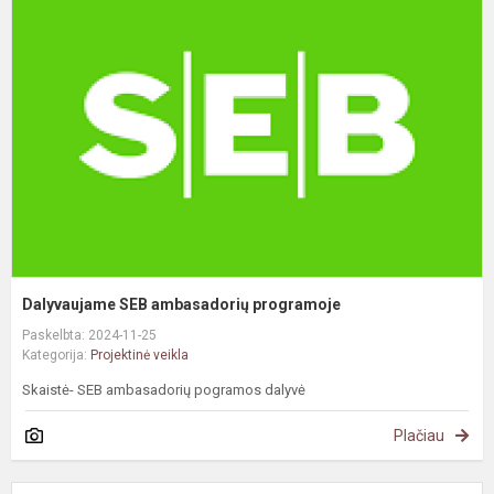
S
a
p
Dalyvaujame SEB ambasadorių programoje
Paskelbta: 2024-11-25
Kategorija:
Projektinė veikla
Skaistė- SEB ambasadorių pogramos dalyvė
Plačiau
Į