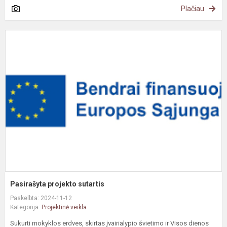
Plačiau
P
p
s
Pasirašyta projekto sutartis
Paskelbta: 2024-11-12
Kategorija:
Projektinė veikla
Sukurti mokyklos erdves, skirtas įvairialypio švietimo ir Visos dienos