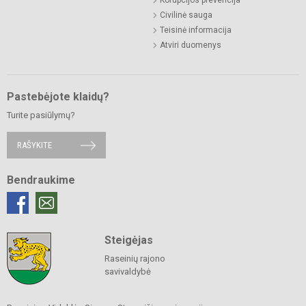
Korupcijos prevencija
Civilinė sauga
Teisinė informacija
Atviri duomenys
Pastebėjote klaidų?
Turite pasiūlymų?
RAŠYKITE
Bendraukime
Steigėjas
Raseinių rajono
savivaldybė