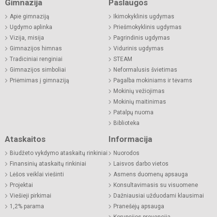
Gimnazija
Paslaugos
Apie gimnaziją
Ikimokyklinis ugdymas
Ugdymo aplinka
Priešmokyklinis ugdymas
Vizija, misija
Pagrindinis ugdymas
Gimnazijos himnas
Vidurinis ugdymas
Tradiciniai renginiai
STEAM
Gimnazijos simboliai
Neformalusis švietimas
Priėmimas į gimnaziją
Pagalba mokiniams ir tėvams
Mokinių vežiojimas
Mokinių maitinimas
Patalpų nuoma
Biblioteka
Ataskaitos
Informacija
Biudžeto vykdymo ataskaitų rinkiniai
Nuorodos
Finansinių ataskaitų rinkiniai
Laisvos darbo vietos
Lėšos veiklai viešinti
Asmens duomenų apsauga
Projektai
Konsultavimasis su visuomene
Viešieji pirkimai
Dažniausiai užduodami klausimai
1,2% parama
Pranešėjų apsauga