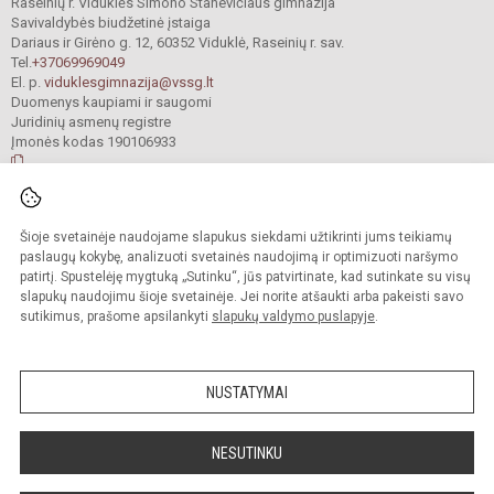
Raseinių r. Viduklės Simono Stanevičiaus gimnazija
Savivaldybės biudžetinė įstaiga
Dariaus ir Girėno g. 12, 60352 Viduklė, Raseinių r. sav.
Tel.
+37069969049
El. p.
viduklesgimnazija@vssg.lt
Duomenys kaupiami ir saugomi
Juridinių asmenų registre
Įmonės kodas 190106933
© 2022. Raseinių r. Viduklės Simono Stanevičiaus gimnazija. Visos teisės
Šioje svetainėje naudojame slapukus siekdami užtikrinti jums teikiamų
saugomos.
Kopijuoti turinį be raštiško gimnazijos sutikimo griežtai draudžiama.
paslaugų kokybę, analizuoti svetainės naudojimą ir optimizuoti naršymo
patirtį. Spustelėję mygtuką „Sutinku“, jūs patvirtinate, kad sutinkate su visų
Prieinamumo paraiška
Slapukų valdymas
slapukų naudojimu šioje svetainėje. Jei norite atšaukti arba pakeisti savo
sutikimus, prašome apsilankyti
slapukų valdymo puslapyje
.
Sumanus būdas atnaujinti
mokyklos interneto
svetainę
NUSTATYMAI
NESUTINKU