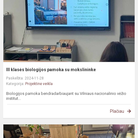
p
s
m
III klasės biologijos pamoka su mokslininke
Paskelbta: 2024-11-28
Kategorija:
Projektinė veikla
Biologijos pamoka bendradarbiaujant su Vilniaus nacionalinio vėžio
institut...
Plačiau
#
D