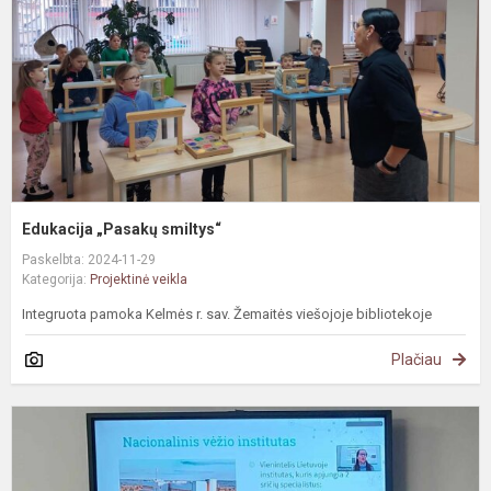
Edukacija „Pasakų smiltys“
Paskelbta: 2024-11-29
Kategorija:
Projektinė veikla
Integruota pamoka Kelmės r. sav. Žemaitės viešojoje bibliotekoje
Plačiau
II
k
b