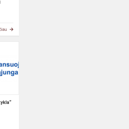
M
čiau
Projektas
„Galimybių
mokykla“
ykla“