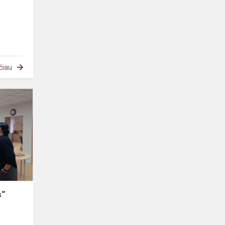
čiau
Edukacija
„Pasakų
smiltys“
s“