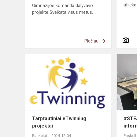
atlieka
Gimnazijos komanda dalyvavo
projekte Sveikata visus metus.
Plačiau
Tarptautiniai
eTwinning
projektai
Tarptautiniai eTwinning
#STEA
projektai
infor
Paskelbta: 2024-12-04
Paskelb