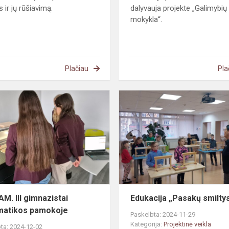
s ir jų rūšiavimą.
dalyvauja projekte „Galimybių
mokykla“.
Plačiau
Pla
#STEAM.
III
gimnazistai
informatikos
pamokoje
M. III gimnazistai
Edukacija „Pasakų smilty
matikos pamokoje
Paskelbta: 2024-11-29
Kategorija:
Projektinė veikla
ta: 2024-12-02