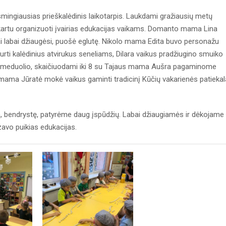
smingiausias prieškalėdinis laikotarpis. Laukdami gražiausių metų
kartu organizuoti įvairias edukacijas vaikams. Domanto mama Lina
ikai labai džiaugėsi, puošė eglutę. Nikolo mama Edita buvo personažu
urti kalėdinius atvirukus seneliams, Dilara vaikus pradžiugino smuiko
io meduolio, skaičiuodami iki 8 su Tajaus mama Aušra pagaminome
mama Jūratė mokė vaikus gaminti tradicinį Kūčių vakarienės patiekal
 bendrystę, patyrėme daug įspūdžių. Labai džiaugiamės ir dėkojame
zavo puikias edukacijas.