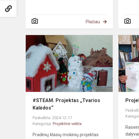
Plačiau
#STEAM.
Projektas
„Tvarios
Kalėdos“
#STEAM. Projektas „Tvarios
Proje
Kalėdos“
Paskelb
Kategor
Paskelbta: 2024-12-17
Kategorija:
Projektinė veikla
Rasein
dalyva
Pradinių klasių mokinių projektas