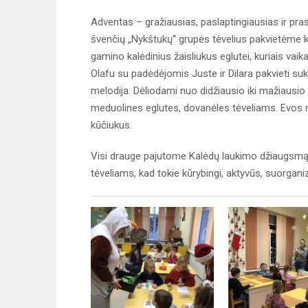
Adventas – gražiausias, paslaptingiausias ir pra
švenčių „Nykštukų“ grupės tėvelius pakvietėme 
gamino kalėdinius žaisliukus eglutei, kuriais va
Olafu su padėdėjomis Juste ir Dilara pakvieti suk
melodija. Dėliodami nuo didžiausio iki mažiaus
meduolines eglutes, dovanėles tėveliams. Evos 
kūčiukus.
Visi drauge pajutome Kalėdų laukimo džiaugsmą,
tėveliams, kad tokie kūrybingi, aktyvūs, suorgani