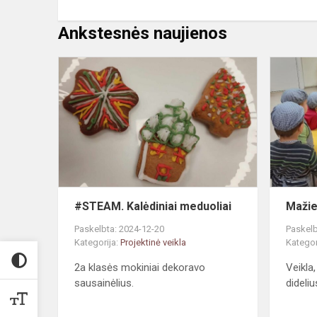
Ankstesnės naujienos
#STEAM.
Kalėdiniai
meduoliai
#STEAM. Kalėdiniai meduoliai
Mažie
Paskelbta: 2024-12-20
Paskelb
Kategorija:
Projektinė veikla
Kategor
2a klasės mokiniai dekoravo
Veikla,
sausainėlius.
dideliu