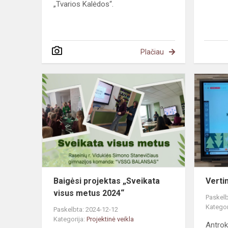
„Tvarios Kalėdos“.
Plačiau
Baigėsi
projektas
„Sveikata
visus
metus
2024“
Baigėsi projektas „Sveikata
Verti
visus metus 2024“
Paskelb
Kategor
Paskelbta: 2024-12-12
Kategorija:
Projektinė veikla
Antrok