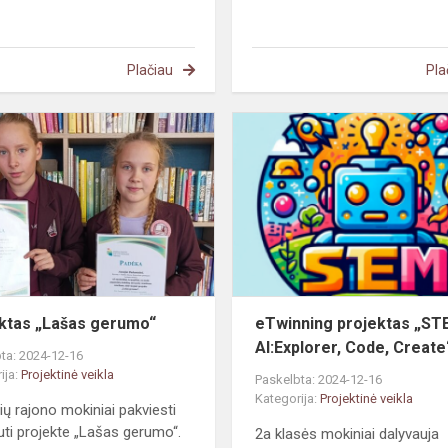
Plačiau
Pla
Projektas
„Lašas
gerumo“
ktas „Lašas gerumo“
eTwinning projektas „ST
AI:Explorer, Code, Create
ta: 2024-12-16
ija:
Projektinė veikla
Paskelbta: 2024-12-16
Kategorija:
Projektinė veikla
ių rajono mokiniai pakviesti
uti projekte „Lašas gerumo“.
2a klasės mokiniai dalyvauja