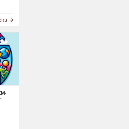
čiau
eTwinning
projektas
„STEM-
AI:Explorer,
Code,
Create“
EM-
“