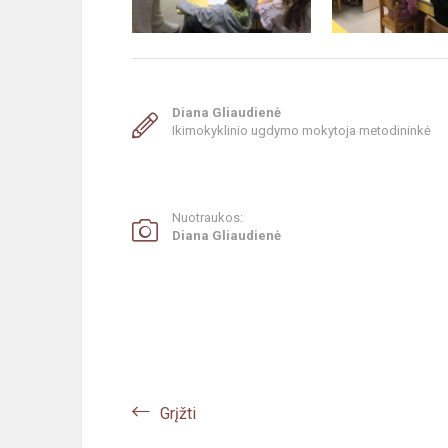
Diana Gliaudienė
Ikimokyklinio ugdymo mokytoja metodininkė
Nuotraukos:
Diana Gliaudienė
Grįžti