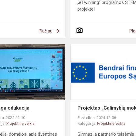
„eTwinning“ programos STE
projekte!
Plačiau
Pla
Vertinga
edukacija
nga edukacija
Projektas „Galimybių mok
ta: 2024-12-10
Paskelbta: 2024-12-06
ija:
Projektinė veikla
Kategorija:
Projektinė veikla
ėliai domėjosi apie šventines
Gimnazija partnerio teisėmis