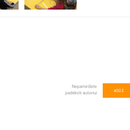
Nepamirškite
2
AČIŪ
padėkoti autoriui