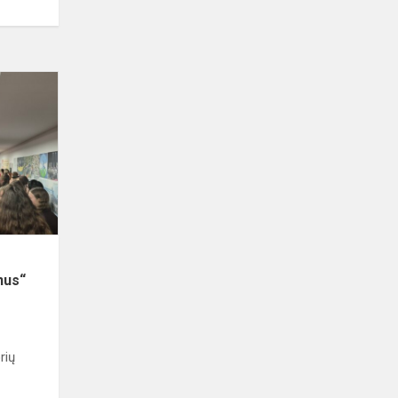
#Mepa.Lietuva.
Baigėsi
projektas
„Išskleisk
sparnus“
nus“
rių