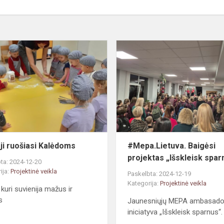
Mažieji
ruošiasi
Kalėdoms
ji ruošiasi Kalėdoms
#Mepa.Lietuva. Baigėsi
projektas „Išskleisk spar
ta: 2024-12-20
ija:
Projektinė veikla
Paskelbta: 2024-12-19
Kategorija:
Projektinė veikla
 kuri suvienija mažus ir
s
Jaunesniųjų MEPA ambasado
iniciatyva „Išskleisk sparnus“.