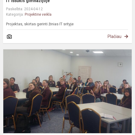
IT iššūkis gimnazijoje
Paskelbta: 2024-04-12
Kategorija:
Projektinė veikla
Projektas, skirtas gerinti žinias IT srityje
Plačiau
V
u
–
D
b