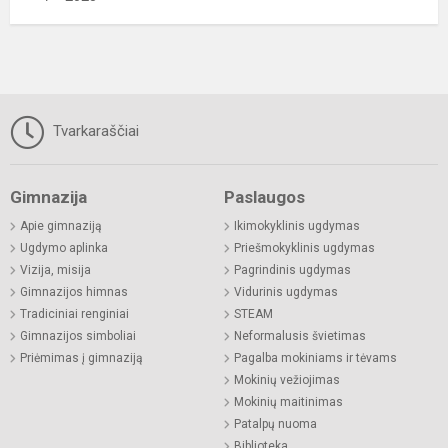
Tvarkaraščiai
Gimnazija
Paslaugos
Apie gimnaziją
Ikimokyklinis ugdymas
Ugdymo aplinka
Priešmokyklinis ugdymas
Vizija, misija
Pagrindinis ugdymas
Gimnazijos himnas
Vidurinis ugdymas
Tradiciniai renginiai
STEAM
Gimnazijos simboliai
Neformalusis švietimas
Priėmimas į gimnaziją
Pagalba mokiniams ir tėvams
Mokinių vežiojimas
Mokinių maitinimas
Patalpų nuoma
Biblioteka