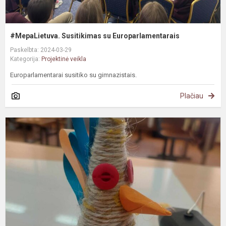
#MepaLietuva. Susitikimas su Europarlamentarais
Paskelbta: 2024-03-29
Kategorija:
Projektinė veikla
Europarlamentarai susitiko su gimnazistais.
Plačiau
Ž
r
k
d
I
k