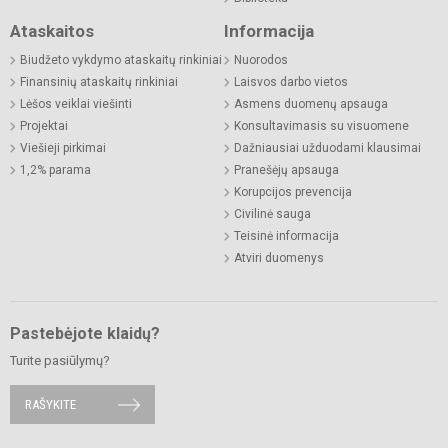
Ataskaitos
Informacija
Biudžeto vykdymo ataskaitų rinkiniai
Nuorodos
Finansinių ataskaitų rinkiniai
Laisvos darbo vietos
Lėšos veiklai viešinti
Asmens duomenų apsauga
Projektai
Konsultavimasis su visuomene
Viešieji pirkimai
Dažniausiai užduodami klausimai
1,2% parama
Pranešėjų apsauga
Korupcijos prevencija
Civilinė sauga
Teisinė informacija
Atviri duomenys
Pastebėjote klaidų?
Turite pasiūlymų?
RAŠYKITE