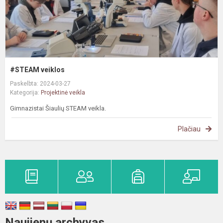
#STEAM veiklos
Paskelbta: 2024-03-27
Kategorija:
Projektinė veikla
Gimnazistai Šiaulių STEAM veikla.
Plačiau
Naujienų archyvas