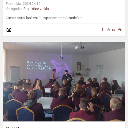
Paskelbta: 2024-04-16
Kategorija:
Projektinė veikla
Gimnazistai lankėsi Europarlamente Strasbūre!
Plačiau
I
i
g