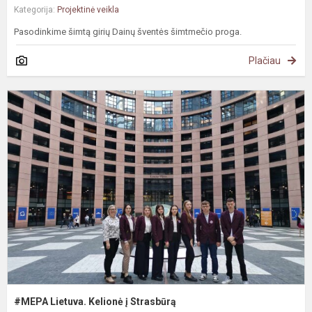
Kategorija:
Projektinė veikla
Pasodinkime šimtą girių Dainų šventės šimtmečio proga.
Plačiau
#
L
K
į
S
#MEPA Lietuva. Kelionė į Strasbūrą