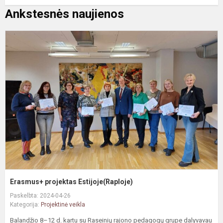
Ankstesnės naujienos
E
p
E
Erasmus+ projektas Estijoje(Raploje)
Paskelbta: 2024-04-26
Kategorija:
Projektinė veikla
Balandžio 8–12 d. kartu su Raseinių rajono pedagogų grupe dalyvavau