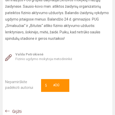
Gimnazijos PUG grupės dalyvauja Lietuvos mokyklų mažųjų
žaidynėse. Sausio-kovo mėn. atliktos žaidynių organizatorių
pateiktos fizinio aktyvumo užduotys. Balandis-žaidynių vykdymo
ugdymo įstaigose mėnuo. Balandžio 24 d. gimnazijos PUG
„Smalsučiai“ ir „Bitutės“ atliko fizinio aktyvumo užduotis:
lenktyniavo, šokinėjo, mėtė, žaidė. Puiku, kad netrūko saulės
spindulių stadione ir geros nuotaikos!
Valda Petrokienė
Fizinio ugdymo mokytoja metodininkė
Nepamirškite
5
AČIŪ
padėkoti autoriui
Grįžti