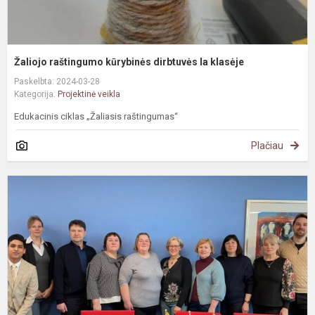
Žaliojo raštingumo kūrybinės dirbtuvės Ia klasėje
Paskelbta: 2024-03-28
Kategorija:
Projektinė veikla
Edukacinis ciklas „Žaliasis raštingumas“
Plačiau
R
r
u
į
a
d
E
p.