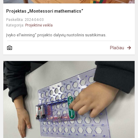
Projektas „Montessori mathematics“
Paskelbta: 2024-04-03
Kategorija:
Projektinė veikla
Įvyko eTwinning“ projekto dalyvių nuotolinis susitikimas.
Plačiau
#
v
T
S
c