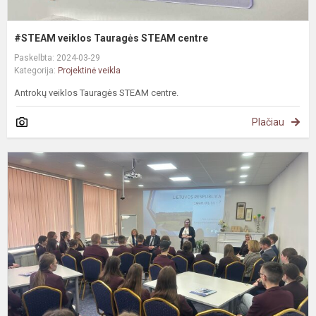
#STEAM veiklos Tauragės STEAM centre
Paskelbta: 2024-03-29
Kategorija:
Projektinė veikla
Antrokų veiklos Tauragės STEAM centre.
Plačiau
#
S
s
E