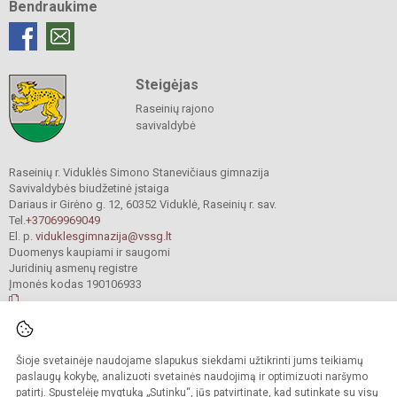
Bendraukime
Steigėjas
Raseinių rajono
savivaldybė
Raseinių r. Viduklės Simono Stanevičiaus gimnazija
Savivaldybės biudžetinė įstaiga
Dariaus ir Girėno g. 12, 60352 Viduklė, Raseinių r. sav.
Tel.
+37069969049
El. p.
viduklesgimnazija@vssg.lt
Duomenys kaupiami ir saugomi
Juridinių asmenų registre
Įmonės kodas 190106933
© 2022. Raseinių r. Viduklės Simono Stanevičiaus gimnazija. Visos teisės
Šioje svetainėje naudojame slapukus siekdami užtikrinti jums teikiamų
saugomos.
Kopijuoti turinį be raštiško gimnazijos sutikimo griežtai draudžiama.
paslaugų kokybę, analizuoti svetainės naudojimą ir optimizuoti naršymo
patirtį. Spustelėję mygtuką „Sutinku“, jūs patvirtinate, kad sutinkate su visų