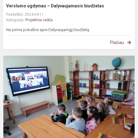
Verslumo ugdymas – Dalyvaujamasis biudžetas
Paskelbta: 2024-04-11
Kategorija:
Projektinė veikla
Ne pirma pokalbis apie Dalyvaujamąjį biudžetą.
Plačiau
P
„
m