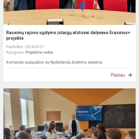
Raseinių rajono ugdymo įstaigų atstovai dalyvavo Erasmus+
projekte
Paskelbta: 2024-03-27
Kategorija:
Projektinė veikla
Komanda susipažino su Nyderlandų švietimo sistema
Plačiau
#
v