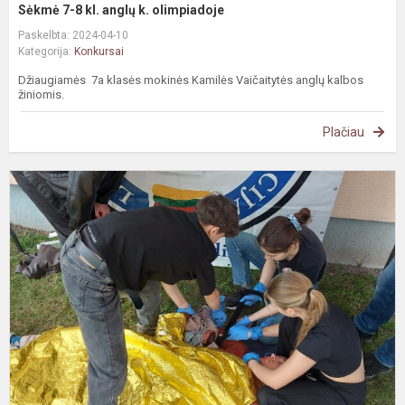
Sėkmė 7-8 kl. anglų k. olimpiadoje
Paskelbta: 2024-04-10
Kategorija:
Konkursai
Džiaugiamės 7a klasės mokinės Kamilės Vaičaitytės anglų kalbos
žiniomis.
Plačiau
L
m
p
m
p
v