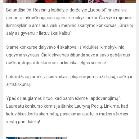
Balandžio 9d. Raseinių lopšelyje-darželyje ,,Liepaitė'' rinkosi visi
geriausi ir išraiškingiausi rajono ikimokyklinukai. Čia vyko rajoninis
ikimokyklinio amžiaus vaikų meninio skaitymo konkursas ,,Gražioj
šaly aš gyvenu ir lietuviškai kalbu''.
Šiame konkurse dalyvavo 4 skaitovai iš Viduklės ikimokyklinio
ugdymo skyriaus. Čia kiekvienas išbandė save ir savo gebėjimus
raiškiai, drąsiai deklamuoti, artistiškai elgtis scenoje.
Labai džiaugiamės visais vaikais, plojame jiems už drąsą, raišką ir
artistiškumą.
Ypač džiaugiamės ir tuo, kad parsivežėme ,,apdovanojimą''.
Laureatu konkurso komisija išrinko Lauryną Pocių. Linkime, kad
lietuviškas žodis skambėtų, pasiekimai augtų, o mažos sėkmės
vestų prie didelių!