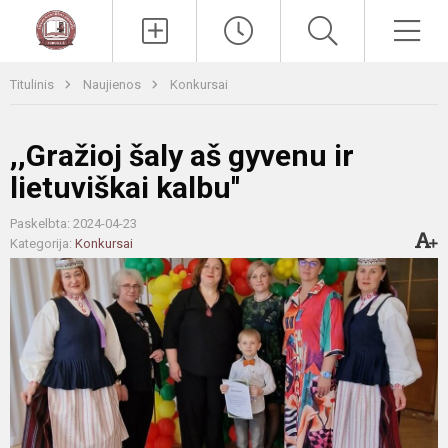
Paieška
Men
Titulinis
Naujienos
Konkursai
,,Gražioj šaly aš gyvenu ir
lietuviškai kalbu''
Paskelbta: 2024-04-23
Kategorija:
Konkursai