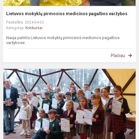
Lietuvos mokyklų pirmosios medicinos pagalbos varžybos
Paskelbta: 2024-04-02
Kategorija:
Konkursai
Nauja patirtis Lietuvos mokyklų pirmosios medicinos pagalbos
varžybose.
Plačiau
S
r
k