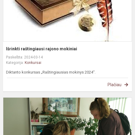
Išrinkti raštingiausi rajono mokiniai
Paskelbta: 2024-03-14
Kategorija:
Konkursai
Diktanto konkursas „Raštingiausias mokinys 2024“.
Plačiau
#
K
d
E
v