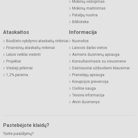
Mokinių vežiojimas
Mokinių maitinimas
Patalpų nuoma
Biblioteka
Ataskaitos
Informacija
Biudžeto vykdymo ataskaitų rinkiniai
Nuorodos
Finansinių ataskaitų rinkiniai
Laisvos darbo vietos
Lėšos veiklai viešinti
Asmens duomenų apsauga
Projektai
Konsultavimasis su visuomene
Viešieji pirkimai
Dažniausiai užduodami klausimai
1,2% parama
Pranešėjų apsauga
Korupcijos prevencija
Civilinė sauga
Teisinė informacija
Atviri duomenys
Pastebėjote klaidų?
Turite pasiūlymų?