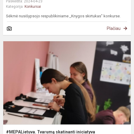
Paskelbta: 2024-04-23
Kategorija:
Konkursai
Sėkmė nusišypsojo respublikiniame ,,Knygos skirtukas" konkurse.
Plačiau
#
T
s
i
#MEPALietuva. Tvarumą skatinanti iniciatyva