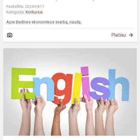
Paskelbta: 2024-04-17
Kategorija:
Konkursai
Apie žiedinės ekonomikos svarbą, naudą.
Plačiau
S
7
8
kl
a
k.
o