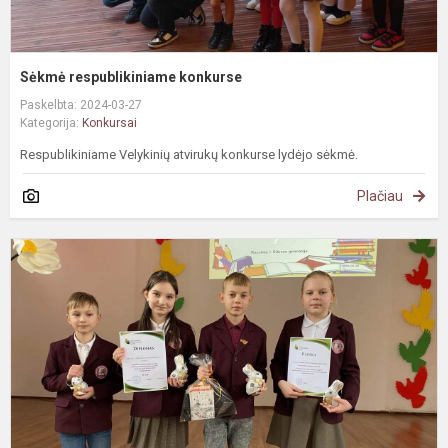
Sėkmė respublikiniame konkurse
Paskelbta: 2024-03-27
Kategorija:
Konkursai
Respublikiniame Velykinių atvirukų konkurse lydėjo sėkmė.
Plačiau
L
k
v
,
ž
n