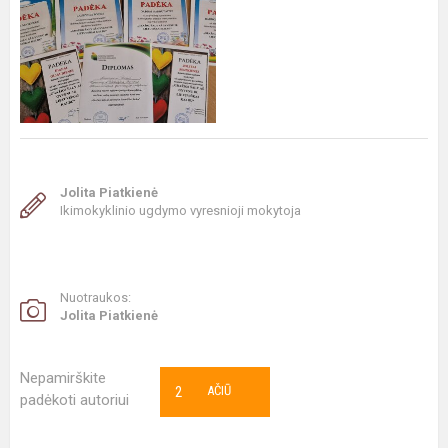
Jolita Piatkienė
Ikimokyklinio ugdymo vyresnioji mokytoja
Nuotraukos:
Jolita Piatkienė
Nepamirškite
2
AČIŪ
padėkoti autoriui