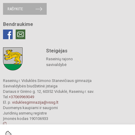
RAŠYKITE
Bendraukime
Steigėjas
Raseinių rajono
savivaldybė
Raseinių r. Viduklės Simono Stanevičiaus gimnazija
Savivaldybės biudžetinė įstaiga
Dariaus ir Girėno g. 12, 60352 Viduklė, Raseinių r. sav.
Tel.
+37069969049
El. p.
viduklesgimnazija@vssg.lt
Duomenys kaupiami ir saugomi
Juridinių asmenų registre
Įmonės kodas 190106933