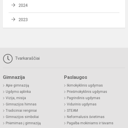
2024
2023
Tvarkaraščiai
Gimnazija
Paslaugos
Apie gimnaziją
Ikimokyklinis ugdymas
Ugdymo aplinka
Priešmokyklinis ugdymas
Vizija, misija
Pagrindinis ugdymas
Gimnazijos himnas
Vidurinis ugdymas
Tradiciniai renginiai
STEAM
Gimnazijos simboliai
Neformalusis švietimas
Priėmimas į gimnaziją
Pagalba mokiniams ir tėvams