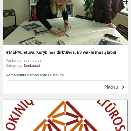
m
l
#MEPALietuva. Kūrybinės dirbtuvės. ES veikla mūsų labui
Paskelbta: 2024-02-28
Kategorija:
Konkursai
Komandinis darbas apie ES naudą.
Plačiau
E
k
o
r
e