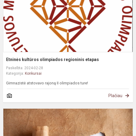
Etninės kultūros olimpiados regioninis etapas
Paskelbta: 2024-02-28
Kategorija:
Konkursai
Gimnazistė atstovavo rajoną II olimpiados ture!
Plačiau
S
r
i
o