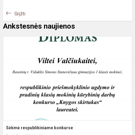
Grįžti
Ankstesnės naujienos
S
r
k
Sėkmė respublikiniame konkurse