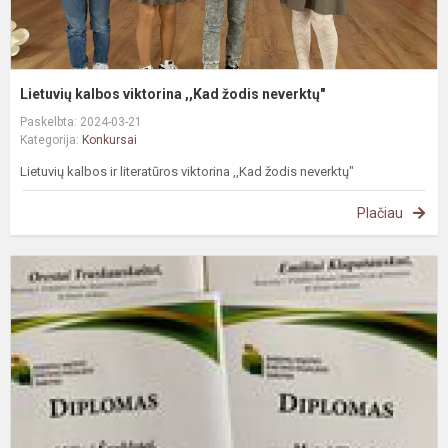
Lietuvių kalbos viktorina ,,Kad žodis neverktų"
Paskelbta: 2024-03-21
Kategorija:
Konkursai
Lietuvių kalbos ir literatūros viktorina ,,Kad žodis neverktų"
Plačiau
P
k
,
-
m
n