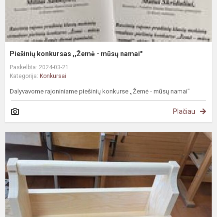
Piešinių konkursas ,,Žemė - mūsų namai"
Paskelbta: 2024-03-21
Kategorija:
Konkursai
Dalyvavome rajoniniame piešinių konkurse ,,Žemė - mūsų namai"
Plačiau
L
t
o