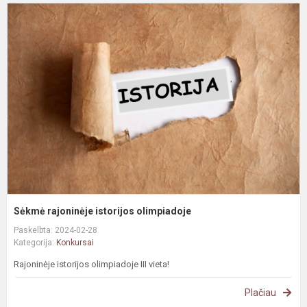
S
r
i
o
Sėkmė rajoninėje istorijos olimpiadoje
Paskelbta: 2024-02-28
Kategorija:
Konkursai
Rajoninėje istorijos olimpiadoje III vieta!
Plačiau