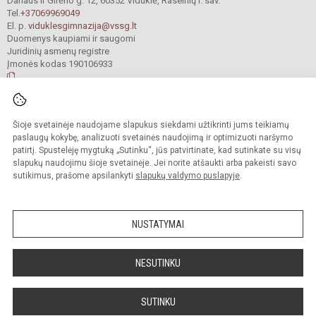
Dariaus ir Girėno g. 12, 60352 Viduklė, Raseinių r. sav.
Tel.
+37069969049
El. p.
viduklesgimnazija@vssg.lt
Duomenys kaupiami ir saugomi
Juridinių asmenų registre
Įmonės kodas 190106933
© 2022. Raseinių r. Viduklės Simono Stanevičiaus gimnazija. Visos teisės
Šioje svetainėje naudojame slapukus siekdami užtikrinti jums teikiamų
saugomos.
Kopijuoti turinį be raštiško gimnazijos sutikimo griežtai draudžiama.
paslaugų kokybę, analizuoti svetainės naudojimą ir optimizuoti naršymo
patirtį. Spustelėję mygtuką „Sutinku“, jūs patvirtinate, kad sutinkate su visų
Prieinamumo paraiška
Slapukų valdymas
slapukų naudojimu šioje svetainėje. Jei norite atšaukti arba pakeisti savo
sutikimus, prašome apsilankyti
slapukų valdymo puslapyje
.
Sumanus būdas atnaujinti
mokyklos interneto
svetainę
NUSTATYMAI
NESUTINKU
SUTINKU