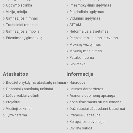
Ugdymo aplinka
Priešmokyklinis ugdymas
Vizija, misija
Pagrindinis ugdymas
Gimnazijos himnas
Vidurinis ugdymas
Tradiciniai renginiai
STEAM
Gimnazijos simboliai
Neformalusis švietimas
Priėmimas į gimnaziją
Pagalba mokiniams ir tėvams
Mokinių vežiojimas
Mokinių maitinimas
Patalpų nuoma
Biblioteka
Ataskaitos
Informacija
Biudžeto vykdymo ataskaitų rinkiniai
Nuorodos
Finansinių ataskaitų rinkiniai
Laisvos darbo vietos
Lėšos veiklai viešinti
Asmens duomenų apsauga
Projektai
Konsultavimasis su visuomene
Viešieji pirkimai
Dažniausiai užduodami klausimai
1,2% parama
Pranešėjų apsauga
Korupcijos prevencija
Civilinė sauga