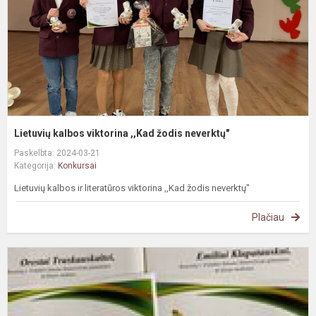
n
Lietuvių kalbos viktorina ,,Kad žodis neverktų"
Paskelbta: 2024-03-21
Kategorija:
Konkursai
Lietuvių kalbos ir literatūros viktorina ,,Kad žodis neverktų"
Plačiau
P
k
,
-