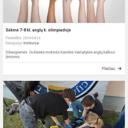
Sėkmė 7-8 kl. anglų k. olimpiadoje
Paskelbta: 2024-04-10
Kategorija:
Konkursai
Džiaugiamės 7a klasės mokinės Kamilės Vaičaitytės anglų kalbos
žiniomis.
Plačiau
L
m
p
m
p
v