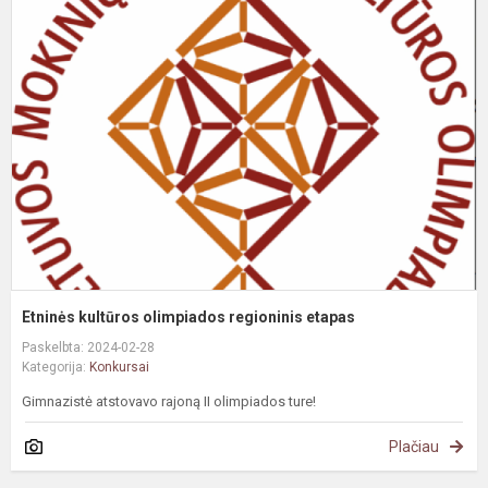
k
o
r
e
Etninės kultūros olimpiados regioninis etapas
Paskelbta: 2024-02-28
Kategorija:
Konkursai
Gimnazistė atstovavo rajoną II olimpiados ture!
Plačiau