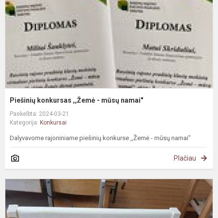
m
n
Piešinių konkursas ,,Žemė - mūsų namai"
Paskelbta: 2024-03-21
Kategorija:
Konkursai
Dalyvavome rajoniniame piešinių konkurse ,,Žemė - mūsų namai"
Plačiau
L
t
o