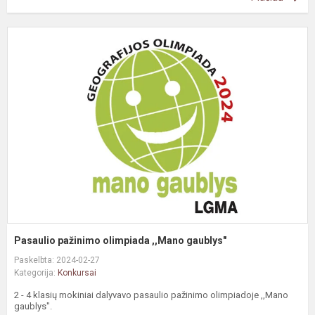
P
p
o
,
g
Pasaulio pažinimo olimpiada ,,Mano gaublys"
Paskelbta: 2024-02-27
Kategorija:
Konkursai
2 - 4 klasių mokiniai dalyvavo pasaulio pažinimo olimpiadoje ,,Mano
gaublys".