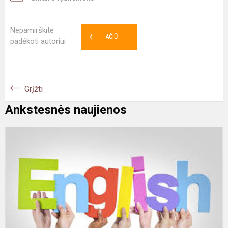
Nepamirškite
4
AČIŪ
padėkoti autoriui
Grįžti
Ankstesnės naujienos
S
7
8
kl
a
k.
o