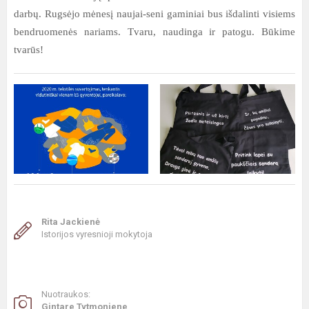
darbų. Rugsėjo mėnesį naujai-seni gaminiai bus išdalinti visiems
bendruomenės nariams. Tvaru, naudinga ir patogu. Būkime
tvarūs!
Rita Jackienė
Istorijos vyresnioji mokytoja
Nuotraukos:
Gintare Tytmoniene