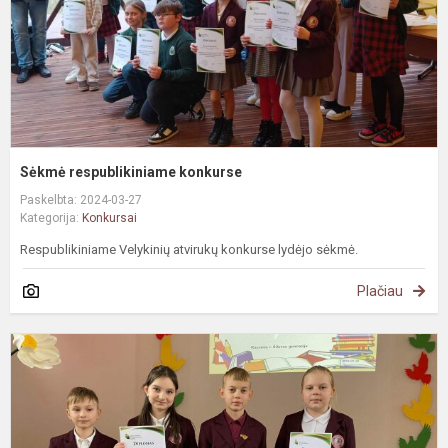
Sėkmė respublikiniame konkurse
Paskelbta: 2024-03-27
Kategorija:
Konkursai
Respublikiniame Velykinių atvirukų konkurse lydėjo sėkmė.
Plačiau
L
k
v
,
ž