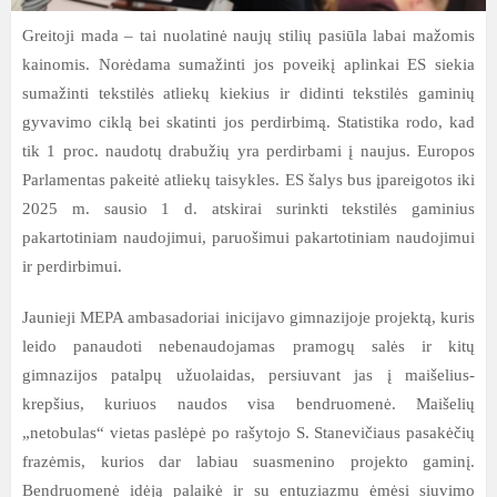
Greitoji mada – tai nuolatinė naujų stilių pasiūla labai mažomis
kainomis. Norėdama sumažinti jos poveikį aplinkai ES siekia
sumažinti tekstilės atliekų kiekius ir didinti tekstilės gaminių
gyvavimo ciklą bei skatinti jos perdirbimą. Statistika rodo, kad
tik 1 proc. naudotų drabužių yra perdirbami į naujus. Europos
Parlamentas pakeitė atliekų taisykles. ES šalys bus įpareigotos iki
2025 m. sausio 1 d. atskirai surinkti tekstilės gaminius
pakartotiniam naudojimui, paruošimui pakartotiniam naudojimui
ir perdirbimui.
Jaunieji MEPA ambasadoriai inicijavo gimnazijoje projektą, kuris
leido panaudoti nebenaudojamas pramogų salės ir kitų
gimnazijos patalpų užuolaidas, persiuvant jas į maišelius-
krepšius, kuriuos naudos visa bendruomenė. Maišelių
„netobulas“ vietas paslėpė po rašytojo S. Stanevičiaus pasakėčių
frazėmis, kurios dar labiau suasmenino projekto gaminį.
Bendruomenė idėją palaikė ir su entuziazmu ėmėsi siuvimo