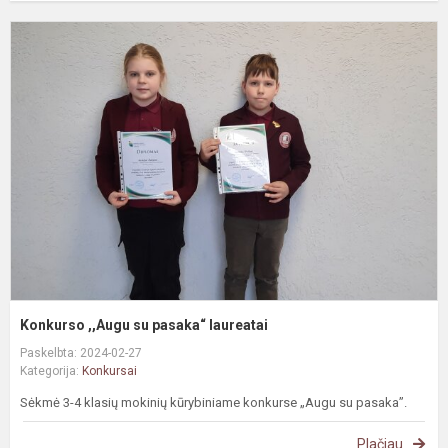
K
,
s
p
l
Konkurso ,,Augu su pasaka“ laureatai
Paskelbta: 2024-02-27
Kategorija:
Konkursai
Sėkmė 3-4 klasių mokinių kūrybiniame konkurse „Augu su pasaka”.
Plačiau