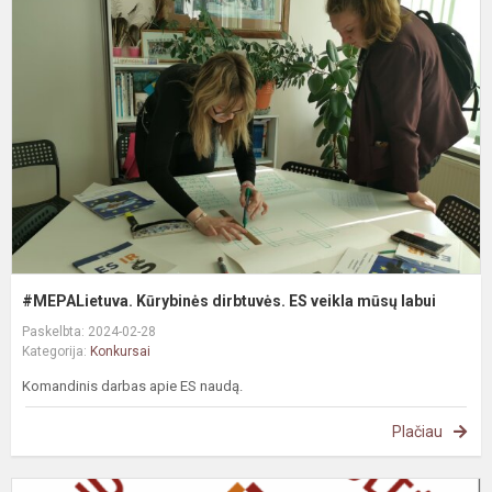
K
d
E
v
m
l
#MEPALietuva. Kūrybinės dirbtuvės. ES veikla mūsų labui
Paskelbta: 2024-02-28
Kategorija:
Konkursai
Komandinis darbas apie ES naudą.
Plačiau
E