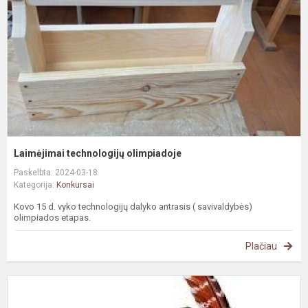
Laimėjimai technologijų olimpiadoje
Paskelbta: 2024-03-18
Kategorija:
Konkursai
Kovo 15 d. vyko technologijų dalyko antrasis ( savivaldybės)
olimpiados etapas.
Plačiau
I
r