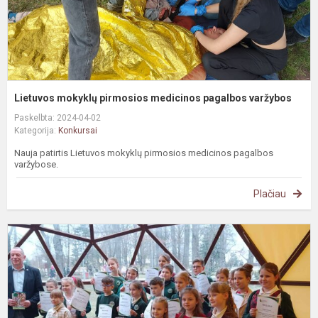
Lietuvos mokyklų pirmosios medicinos pagalbos varžybos
Paskelbta: 2024-04-02
Kategorija:
Konkursai
Nauja patirtis Lietuvos mokyklų pirmosios medicinos pagalbos
varžybose.
Plačiau
S
r
k