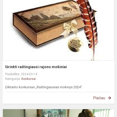
r
m
Išrinkti raštingiausi rajono mokiniai
Paskelbta: 2024-03-14
Kategorija:
Konkursai
Diktanto konkursas „Raštingiausias mokinys 2024“.
Plačiau
#