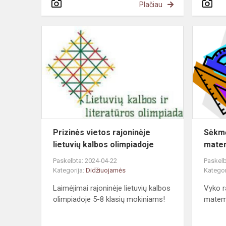
Plačiau
Prizinės
vietos
rajoninėje
lietuvių
kalbos
olimpiadoje
Prizinės vietos rajoninėje
Sėkmė
lietuvių kalbos olimpiadoje
matem
Paskelbta: 2024-04-22
Paskelb
Kategorija:
Didžiuojamės
Kategor
Laimėjimai rajoninėje lietuvių kalbos
Vyko r
olimpiadoje 5-8 klasių mokiniams!
matema