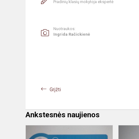
Pradinių klasių mokytoja ekspertė
Nuotraukos:
Ingrida Račickienė
Grįžti
Ankstesnės naujienos
#MepaLietu
Mes