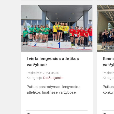
I
vieta
lengvosios
atletikos
varžybose
I vieta lengvosios atletikos
Gimna
varžybose
varžy
Paskelbta: 2024-05-30
Paskelb
Kategorija:
Didžiuojamės
Kategor
Puikus pasirodymas lengvosios
Puikus
atletikos finalinėse varžybose
konku