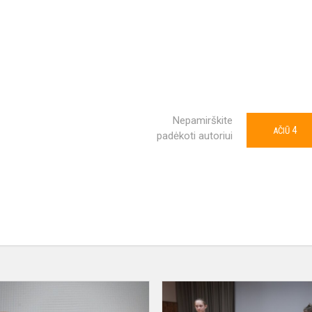
Nepamirškite
4
AČIŪ
padėkoti autoriui
va.
STEM
veikla