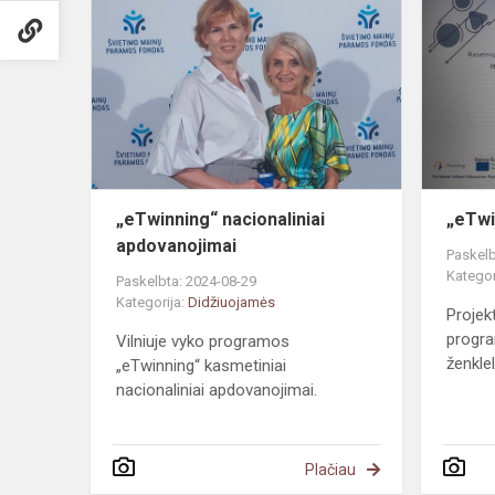
nacionaliniai
apdovanojim
„eTwinning“ nacionaliniai
„eTwi
apdovanojimai
Paskelb
Kategor
Paskelbta: 2024-08-29
Kategorija:
Didžiuojamės
Projek
progra
Vilniuje vyko programos
ženklel
„eTwinning“ kasmetiniai
nacionaliniai apdovanojimai.
Plačiau