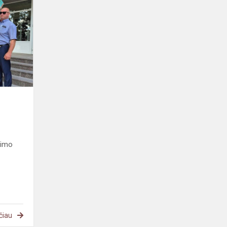
šimtukininkei
bimo
čiau