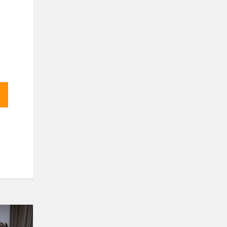
Sėkmė
piešinių