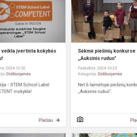
įvertinta
kokybės
T
ženklu!
veikla įvertinta kokybės
Sėkmė piešinių konkurse
u!
,,Auksinis ruduo"
ta: 2024-12-02
Paskelbta: 2024-10-25
ija:
Didžiuojamės
Kategorija:
Didžiuojamės
ija - STEM School Label
Net 6 laimėtojai piešinių kon
TENT mokykla!
,,Auksinis ruduo".
Plačiau
Pla
„eTwinning“