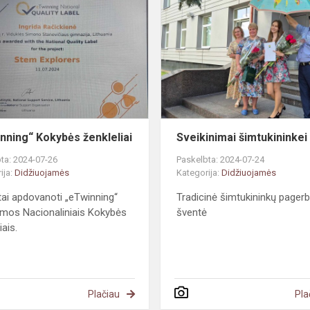
Kokybės
ai
ženkleliai
nning“ Kokybės ženkleliai
Sveikinimai šimtukininkei
ta: 2024-07-26
Paskelbta: 2024-07-24
ija:
Didžiuojamės
Kategorija:
Didžiuojamės
tai apdovanoti „eTwinning“
Tradicinė šimtukininkų pager
mos Nacionaliniais Kokybės
šventė
iais.
Plačiau
Pla