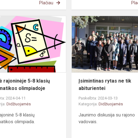
Plačiau
Pla
Sėkmė
rajoninėje
5-
8
klasių
matematikos
olimpiadoje
 rajoninėje 5-8 klasių
Įsimintinas rytas ne tik
atikos olimpiadoje
abiturientei
ta: 2024-04-11
Paskelbta: 2024-03-13
ija:
Didžiuojamės
Kategorija:
Didžiuojamės
ajoninė 5-8 klasių
Jaunimo diskusija su rajono
tikos olimpiada.
vadovais.