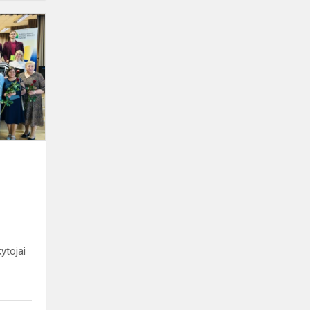
Gausus
būrys
šventėje
„Sėkmės
trajektorija“
ytojai