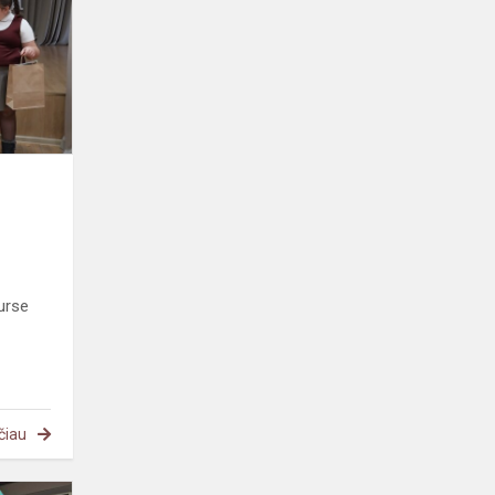
konkurse
,,Auksinis
ruduo"
kurse
čiau
Sveikinimai