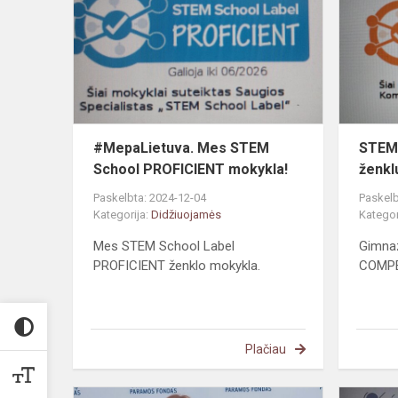
STEM
School
PROFICIEN
mokykla!
#MepaLietuva. Mes STEM
STEM 
School PROFICIENT mokykla!
ženkl
Paskelbta: 2024-12-04
Paskelb
Kategorija:
Didžiuojamės
Kategor
Mes STEM School Label
Gimnaz
PROFICIENT ženklo mokykla.
COMPE
Plačiau
„eTwinning“