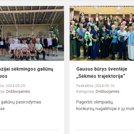
Gimnazijai
sėkmingos
galiūnų
varžybos
zijai sėkmingos galiūnų
Gausus būrys šventėje
bos
„Sėkmės trajektorija“
ta: 2024-05-29
Paskelbta: 2024-05-16
ija:
Didžiuojamės
Kategorija:
Didžiuojamės
 galiūnų pasirodymas
Pagerbti olimpiadų,
rse
konkursų nugalėtojai ir jų mok