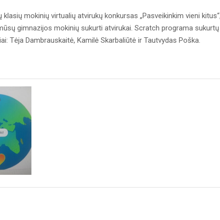
 klasių mokinių virtualių atvirukų konkursas „Pasveikinkim vieni kitus“
 mūsų gimnazijos mokinių sukurti atvirukai. Scratch programa sukurtų
iai: Tėja Dambrauskaitė, Kamilė Skarbaliūtė ir Tautvydas Poška.