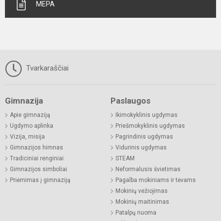
MEPA
Tvarkaraščiai
Gimnazija
Paslaugos
Apie gimnaziją
Ikimokyklinis ugdymas
Ugdymo aplinka
Priešmokyklinis ugdymas
Vizija, misija
Pagrindinis ugdymas
Gimnazijos himnas
Vidurinis ugdymas
Tradiciniai renginiai
STEAM
Gimnazijos simboliai
Neformalusis švietimas
Priėmimas į gimnaziją
Pagalba mokiniams ir tėvams
Mokinių vežiojimas
Mokinių maitinimas
Patalpų nuoma