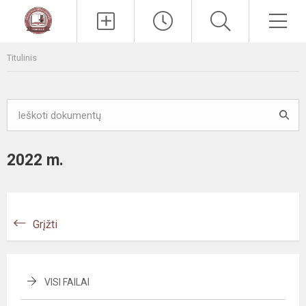
Paieška
Men
Titulinis
2022 m.
Grįžti
VISI FAILAI