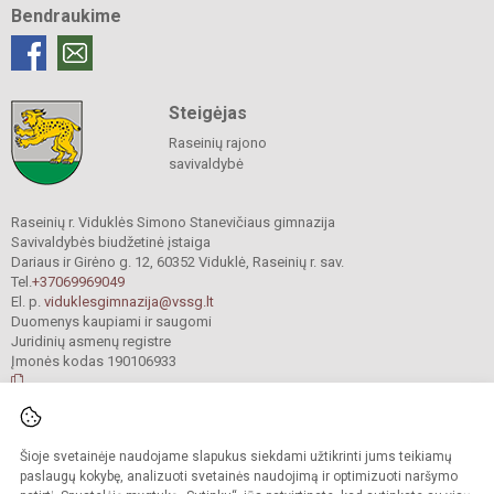
Bendraukime
Steigėjas
Raseinių rajono
savivaldybė
Raseinių r. Viduklės Simono Stanevičiaus gimnazija
Savivaldybės biudžetinė įstaiga
Dariaus ir Girėno g. 12, 60352 Viduklė, Raseinių r. sav.
Tel.
+37069969049
El. p.
viduklesgimnazija@vssg.lt
Duomenys kaupiami ir saugomi
Juridinių asmenų registre
Įmonės kodas 190106933
© 2022. Raseinių r. Viduklės Simono Stanevičiaus gimnazija. Visos teisės
Šioje svetainėje naudojame slapukus siekdami užtikrinti jums teikiamų
saugomos.
Kopijuoti turinį be raštiško gimnazijos sutikimo griežtai draudžiama.
paslaugų kokybę, analizuoti svetainės naudojimą ir optimizuoti naršymo