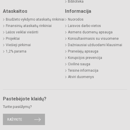
Biblioteka
Ataskaitos
Informacija
Biudžeto vykdymo ataskaitų rinkiniai
Nuorodos
Finansinių ataskaitų rinkiniai
Laisvos darbo vietos
Lėšos veiklai viešinti
Asmens duomenų apsauga
Projektai
Konsultavimasis su visuomene
Viešieji pirkimai
Dažniausiai užduodami klausimai
1,2% parama
Pranešėjų apsauga
Korupcijos prevencija
Civilinė sauga
Teisinė informacija
Atviri duomenys
Pastebėjote klaidų?
Turite pasiūlymų?
RAŠYKITE