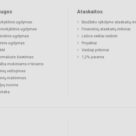
augos
Ataskaitos
okyklinis ugdymas
Biudžeto vykdymo ataskaitų rin
šmokyklinis ugdymas
Finansinių ataskaitų rinkiniai
indinis ugdymas
Lėšos veiklai viešinti
rinis ugdymas
Projektai
AM
Viešieji pirkimai
rmalusis švietimas
1,2% parama
lba mokiniams ir tėvams
nių vežiojimas
nių maitinimas
alpų nuoma
ioteka