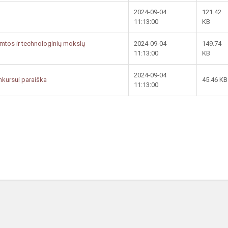
2024-09-04
121.42
11:13:00
KB
mtos ir technologinių mokslų
2024-09-04
149.74
11:13:00
KB
2024-09-04
nkursui paraiška
45.46 KB
11:13:00