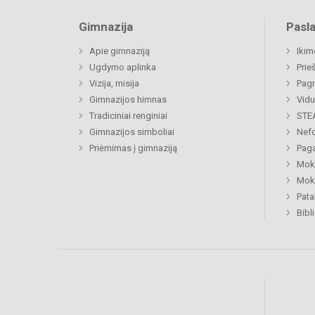
Gimnazija
Pasl
Apie gimnaziją
Ikim
Ugdymo aplinka
Prie
Vizija, misija
Pagr
Gimnazijos himnas
Vidu
Tradiciniai renginiai
STE
Gimnazijos simboliai
Nefo
Priėmimas į gimnaziją
Paga
Moki
Moki
Pat
Bibl