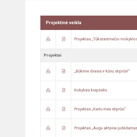
Projektinė veikla
Projektas „Tūkstantmečio mokyklos 
Projektai
„Būkime dvasia ir kūnu stiprūs!“
Kokybės krepšelis
Projektas „Kartu mes stiprūs“
Projektas „Augu aktyviai judėdama