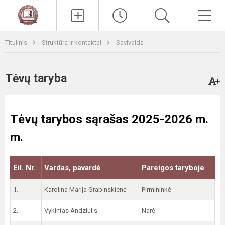
Paieška
Men
Titulinis
Struktūra ir kontaktai
Savivalda
Tėvų taryba
Tėvų tarybos sąrašas 2025-2026 m.
m.
Eil. Nr.
Vardas, pavardė
Pareigos taryboje
1.
Karolina Marija Grabinskienė
Pirmininkė
2.
Vykintas Andziulis
Narė