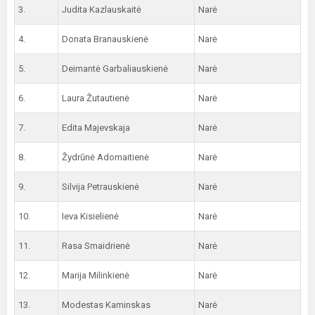
3.
Judita Kazlauskaitė
Narė
4.
Donata Branauskienė
Narė
5.
Deimantė Garbaliauskienė
Narė
6.
Laura Žutautienė
Narė
7.
Edita Majevskaja
Narė
8.
Žydrūnė Adomaitienė
Narė
9.
Silvija Petrauskienė
Narė
10.
Ieva Kisielienė
Narė
11.
Rasa Smaidrienė
Narė
12.
Marija Milinkienė
Narė
13.
Modestas Kaminskas
Narė