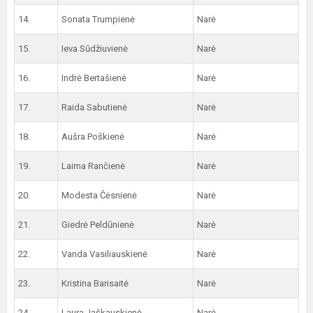
14.
Sonata Trumpienė
Narė
15.
Ieva Sūdžiuvienė
Narė
16.
Indrė Bertašienė
Narė
17.
Raida Sabutienė
Narė
18.
Aušra Poškienė
Narė
19.
Laima Rančienė
Narė
20.
Modesta Čėsnienė
Narė
21.
Giedrė Peldūnienė
Narė
22.
Vanda Vasiliauskienė
Narė
23.
Kristina Barisaitė
Narė
24.
Laura Jaškauskienė
Narė