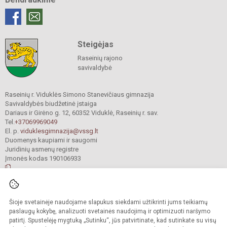
Steigėjas
Raseinių rajono
savivaldybė
Raseinių r. Viduklės Simono Stanevičiaus gimnazija
Savivaldybės biudžetinė įstaiga
Dariaus ir Girėno g. 12, 60352 Viduklė, Raseinių r. sav.
Tel.
+37069969049
El. p.
viduklesgimnazija@vssg.lt
Duomenys kaupiami ir saugomi
Juridinių asmenų registre
Įmonės kodas 190106933
© 2022. Raseinių r. Viduklės Simono Stanevičiaus gimnazija. Visos teisės
Šioje svetainėje naudojame slapukus siekdami užtikrinti jums teikiamų
saugomos.
Kopijuoti turinį be raštiško gimnazijos sutikimo griežtai draudžiama.
paslaugų kokybę, analizuoti svetainės naudojimą ir optimizuoti naršymo
patirtį. Spustelėję mygtuką „Sutinku“, jūs patvirtinate, kad sutinkate su visų
Prieinamumo paraiška
Slapukų valdymas