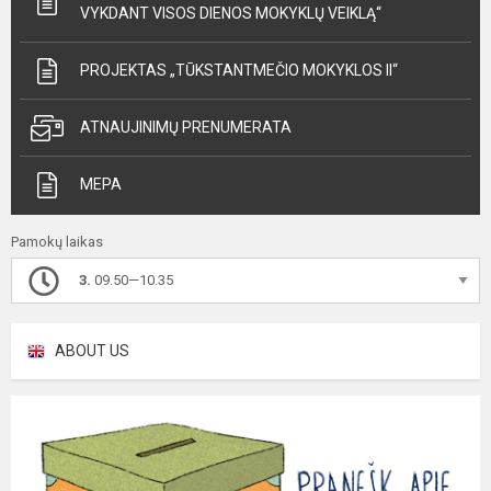
VYKDANT VISOS DIENOS MOKYKLŲ VEIKLĄ“
PROJEKTAS „TŪKSTANTMEČIO MOKYKLOS II“
ATNAUJINIMŲ PRENUMERATA
MEPA
Pamokų laikas
3.
09.50—10.35
ABOUT US