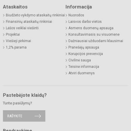
Ataskaitos
Informacija
Biudžeto vykdymo ataskaitų rinkiniai
Nuorodos
Finansinių ataskaitų rinkiniai
Laisvos darbo vietos
Lėšos veiklai viešinti
Asmens duomenų apsauga
Projektai
Konsultavimasis su visuomene
Viešieji pirkimai
Dažniausiai užduodami klausimai
1,2% parama
Pranešėjų apsauga
Korupcijos prevencija
Civilinė sauga
Teisinė informacija
Atviri duomenys
Pastebėjote klaidų?
Turite pasiūlymų?
RAŠYKITE
Bendraukime