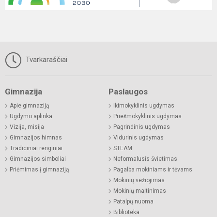
Tvarkaraščiai
Gimnazija
Paslaugos
Apie gimnaziją
Ikimokyklinis ugdymas
Ugdymo aplinka
Priešmokyklinis ugdymas
Vizija, misija
Pagrindinis ugdymas
Gimnazijos himnas
Vidurinis ugdymas
Tradiciniai renginiai
STEAM
Gimnazijos simboliai
Neformalusis švietimas
Priėmimas į gimnaziją
Pagalba mokiniams ir tėvams
Mokinių vežiojimas
Mokinių maitinimas
Patalpų nuoma
Biblioteka