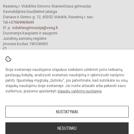
Raseinių r. Viduklės Simono Stanevičiaus gimnazija
Savivaldybės biudžetinė įstaiga
Dariaus ir Girėno g. 12, 60352 Viduklė, Raseinių r. sav.
Tel.
+37069969049
El. p.
viduklesgimnazija@vssg.lt
Duomenys kaupiami ir saugomi
Juridinių asmenų registre
Įmonės kodas 190106933
© 2022. Raseinių r. Viduklės Simono Stanevičiaus gimnazija. Visos teisės
Šioje svetainėje naudojame slapukus siekdami užtikrinti jums teikiamų
saugomos.
Kopijuoti turinį be raštiško gimnazijos sutikimo griežtai draudžiama.
paslaugų kokybę, analizuoti svetainės naudojimą ir optimizuoti naršymo
patirtį. Spustelėję mygtuką „Sutinku“, jūs patvirtinate, kad sutinkate su visų
Prieinamumo paraiška
Slapukų valdymas
slapukų naudojimu šioje svetainėje. Jei norite atšaukti arba pakeisti savo
sutikimus, prašome apsilankyti
slapukų valdymo puslapyje
.
Sumanus būdas atnaujinti
mokyklos interneto
svetainę
NUSTATYMAI
NESUTINKU