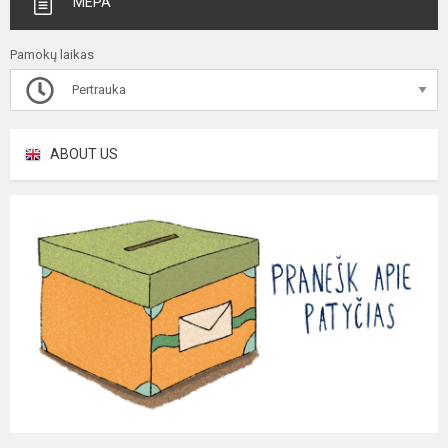
MEPA
Pamokų laikas
Pertrauka
ABOUT US