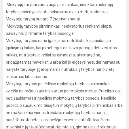
Mokytojų tarybai vadovauja pirmininkas, išrinktas mokytojų
tarybos posėdyje slaptu balsavimu dvejų metų kadencijai.
Mokytojų tarybą sudaro 7 (septyni) nariai.
Mokytojų tarybos pirmininkas ir sekretorius renkami slaptu
balsavimu pirmame tarybos posėdyje.
Mokytojų tarybos nario įgaliojimai nutrūksta, kai pasibaigia
įgaliojimų laikas, kai jis nebegali eiti savo pareigų dėl sveikatos
būklės, nutrūksta jo ryšiai su gimnazija, atsistatydina,
pripažįstamas neveiksniu arba kai jo elgesys nesuderinamas su
naryste taryboje. Įgaliojimams nutrūkus, į tarybos nario vietą
renkamas kitas asmuo.
Mokytojų tarybos posėdžius mokytojų tarybos pirmininkas
kviečia ne rečiau kaip tris kartus per mokslo metus. Prireikus gali
būti šaukiamas ir neeilinis mokytojų tarybos posėdis. Neeilinio
posėdžio sušaukimo teisę turi mokytojų tarybos pirmininkas arba
ne mažiau kaip vienas trečdalis mokytojų tarybos narių. Į
posėdžius stebėtojų, pranešėjo teisėmis gali būti kviečiami
mokiniai ir jų tėvai (globėjai, rūpintojai), gimnazijos direktorius,