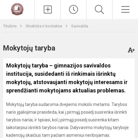
Paieška
Men
Titulinis
Struktūra ir kontaktai
Savivalda
Mokytojų taryba
Mokytojų taryba – gimnazijos savivaldos
institucija, susidedanti iš rinkimais išrinktų
mokytojų, atstovaujanti mokytojų interesams ir
sprendžianti mokytojams aktualias problemas.
Mokytojų taryba sudaroma dvejiems mokslo metams. Tarybos
nario įgaliojimai prasideda, kai į pirmąjį posėdį susirenka išrinkti
tarybos nariai, ir tęsiasi, kol į pirmąjį posėdį susirenka kitam
laikotarpiui išrinkti tarybos nariai. Dalyvavimo mokytojų taryboje
kadencijų skaičius tam pačiam asmeniui neribojamas.