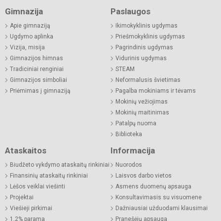
Gimnazija
Paslaugos
Apie gimnaziją
Ikimokyklinis ugdymas
Ugdymo aplinka
Priešmokyklinis ugdymas
Vizija, misija
Pagrindinis ugdymas
Gimnazijos himnas
Vidurinis ugdymas
Tradiciniai renginiai
STEAM
Gimnazijos simboliai
Neformalusis švietimas
Priėmimas į gimnaziją
Pagalba mokiniams ir tėvams
Mokinių vežiojimas
Mokinių maitinimas
Patalpų nuoma
Biblioteka
Ataskaitos
Informacija
Biudžeto vykdymo ataskaitų rinkiniai
Nuorodos
Finansinių ataskaitų rinkiniai
Laisvos darbo vietos
Lėšos veiklai viešinti
Asmens duomenų apsauga
Projektai
Konsultavimasis su visuomene
Viešieji pirkimai
Dažniausiai užduodami klausimai
1,2% parama
Pranešėjų apsauga