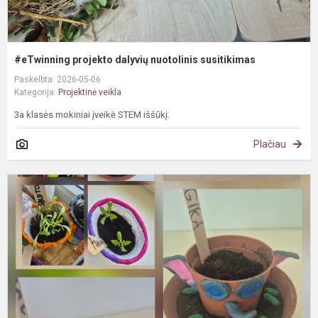
#eTwinning projekto dalyvių nuotolinis susitikimas
Paskelbta: 2026-05-06
Kategorija:
Projektinė veikla
3a klasės mokiniai įveikė STEM iššūkį.
Plačiau
e
P
s
m
a
d