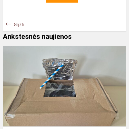
Grįžti
Ankstesnės naujienos
e
K
d