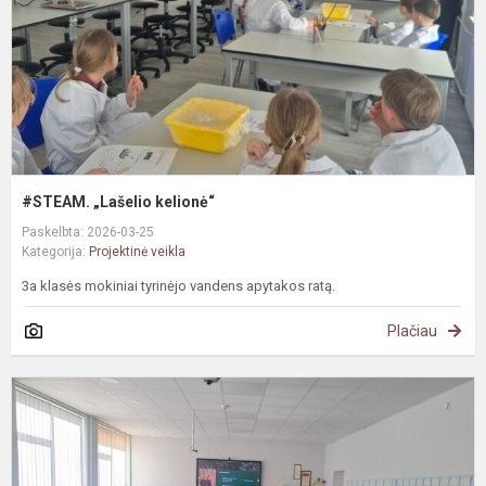
#STEAM. „Lašelio kelionė“
Paskelbta: 2026-03-25
Kategorija:
Projektinė veikla
3a klasės mokiniai tyrinėjo vandens apytakos ratą.
Plačiau
S
b
n
p