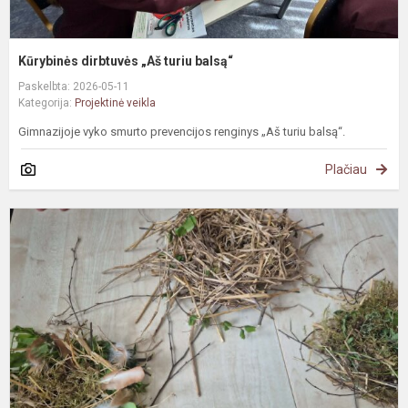
Kūrybinės dirbtuvės „Aš turiu balsą“
Paskelbta: 2026-05-11
Kategorija:
Projektinė veikla
Gimnazijoje vyko smurto prevencijos renginys „Aš turiu balsą“.
Plačiau
#
p
d
n
s