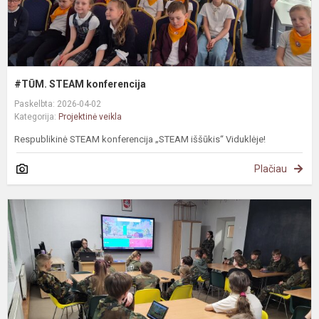
#TŪM. STEAM konferencija
Paskelbta: 2026-04-02
Kategorija:
Projektinė veikla
Respublikinė STEAM konferencija „STEAM iššūkis“ Viduklėje!
Plačiau
J
š
s