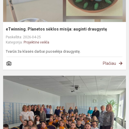
eTwinning. Planetos sėklos misija: auginti draugystę
Paskelbta: 2026-04-25
Kategorija:
Projektinė veikla
Tvarūs 3a klasės darbai puoselėja draugystę.
Plačiau
#
S
k