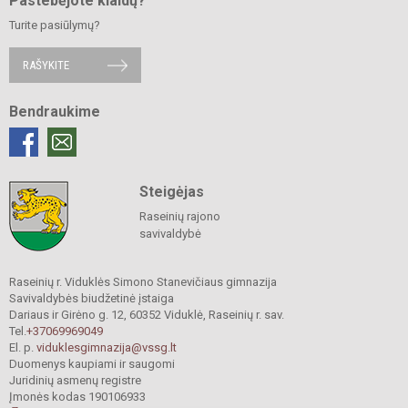
Pastebėjote klaidų?
Turite pasiūlymų?
RAŠYKITE
Bendraukime
Steigėjas
Raseinių rajono
savivaldybė
Raseinių r. Viduklės Simono Stanevičiaus gimnazija
Savivaldybės biudžetinė įstaiga
Dariaus ir Girėno g. 12, 60352 Viduklė, Raseinių r. sav.
Tel.
+37069969049
El. p.
viduklesgimnazija@vssg.lt
Duomenys kaupiami ir saugomi
Juridinių asmenų registre
Įmonės kodas 190106933