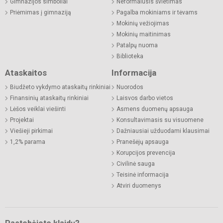
Gimnazijos simboliai
Neformalusis švietimas
Priėmimas į gimnaziją
Pagalba mokiniams ir tėvams
Mokinių vežiojimas
Mokinių maitinimas
Patalpų nuoma
Biblioteka
Ataskaitos
Informacija
Biudžeto vykdymo ataskaitų rinkiniai
Nuorodos
Finansinių ataskaitų rinkiniai
Laisvos darbo vietos
Lėšos veiklai viešinti
Asmens duomenų apsauga
Projektai
Konsultavimasis su visuomene
Viešieji pirkimai
Dažniausiai užduodami klausimai
1,2% parama
Pranešėjų apsauga
Korupcijos prevencija
Civilinė sauga
Teisinė informacija
Atviri duomenys