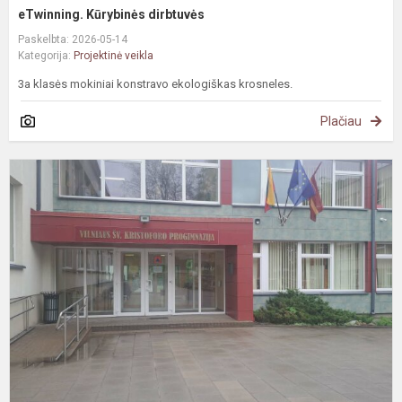
eTwinning. Kūrybinės dirbtuvės
Paskelbta: 2026-05-14
Kategorija:
Projektinė veikla
3a klasės mokiniai konstravo ekologiškas krosneles.
Plačiau
T
s
V