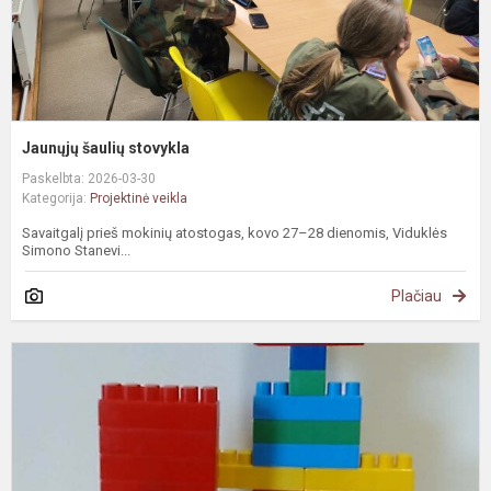
Jaunųjų šaulių stovykla
Paskelbta: 2026-03-30
Kategorija:
Projektinė veikla
Savaitgalį prieš mokinių atostogas, kovo 27–28 dienomis, Viduklės
Simono Stanevi...
Plačiau
„
S
n
2
m