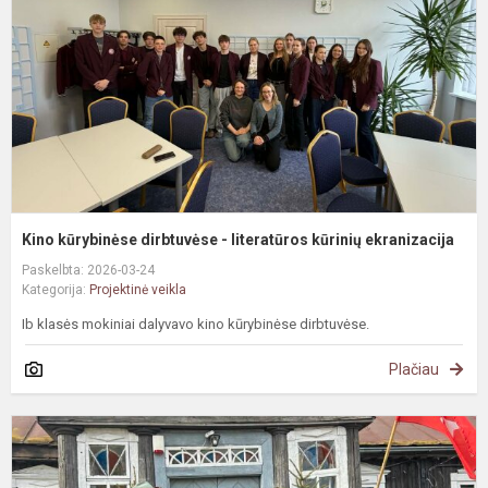
l
k
e
Kino kūrybinėse dirbtuvėse - literatūros kūrinių ekranizacija
Paskelbta: 2026-03-24
Kategorija:
Projektinė veikla
Ib klasės mokiniai dalyvavo kino kūrybinėse dirbtuvėse.
Plačiau
„
k
v