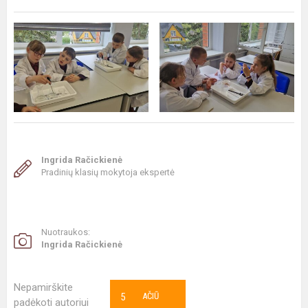
Ingrida Račickienė
Pradinių klasių mokytoja ekspertė
Nuotraukos:
Ingrida Račickienė
Nepamirškite
5
AČIŪ
padėkoti autoriui