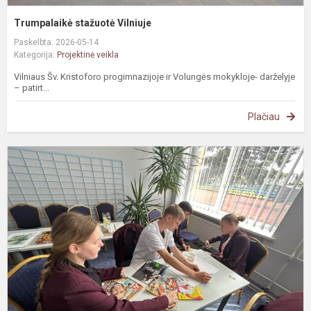
Trumpalaikė stažuotė Vilniuje
Paskelbta: 2026-05-14
Kategorija:
Projektinė veikla
Vilniaus Šv. Kristoforo progimnazijoje ir Volungės mokykloje- darželyje
– patirt...
Plačiau
K
d
„
t
b