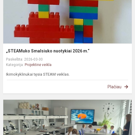
„STEAMuko Smalsiuko nuotykiai 2026 m.“
Paskelbta: 2026-03-30
Kategorija:
Projektinė veikla
Ikimokyklinukai tęsia STEAM veiklas.
Plačiau
#
„
k