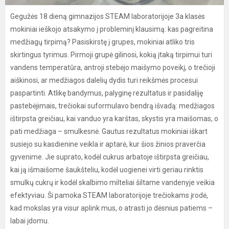
Gegužės 18 dieną gimnazijos STEAM laboratorijoje 3a klasės
mokiniai ieškojo atsakymo į probleminį klausimą: kas pagreitina
medžiagų tirpimą? Pasiskirstę į grupes, mokiniai atliko tris
skirtingus tyrimus. Pirmoji grupė gilinosi, kokią įtaką tirpimui turi
vandens temperatūra, antroji stebėjo maišymo poveikį, o trečioji
aiškinosi, ar medžiagos dalelių dydis turi reikšmės procesui
paspartinti. Atlikę bandymus, palyginę rezultatus ir pasidaliję
pastebėjimais, trečiokai suformulavo bendrą išvadą: medžiagos
ištirpsta greičiau, kai vanduo yra karštas, skystis yra maišomas, o
pati medžiaga – smulkesnė. Gautus rezultatus mokiniai iškart
susiejo su kasdienine veikla ir aptarė, kur šios žinios praverčia
gyvenime. Jie suprato, kodėl cukrus arbatoje ištirpsta greičiau,
kai ją išmaišome šaukšteliu, kodėl uogienei virti geriau rinktis
smulkų cukrų ir kodėl skalbimo milteliai šiltame vandenyje veikia
efektyviau. Ši pamoka STEAM laboratorijoje trečiokams įrodė,
kad mokslas yra visur aplink mus, o atrasti jo dėsnius patiems –
labai įdomu.