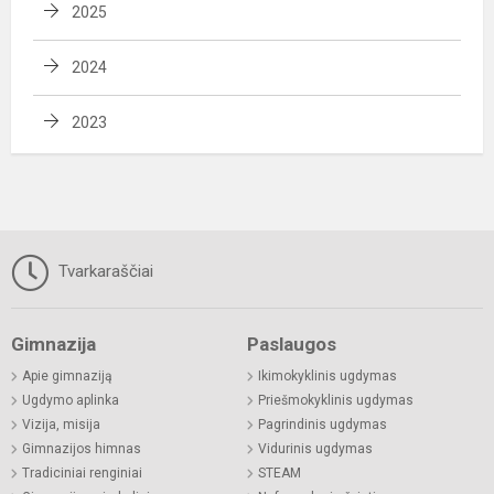
2025
2024
2023
Tvarkaraščiai
Gimnazija
Paslaugos
Apie gimnaziją
Ikimokyklinis ugdymas
Ugdymo aplinka
Priešmokyklinis ugdymas
Vizija, misija
Pagrindinis ugdymas
Gimnazijos himnas
Vidurinis ugdymas
Tradiciniai renginiai
STEAM