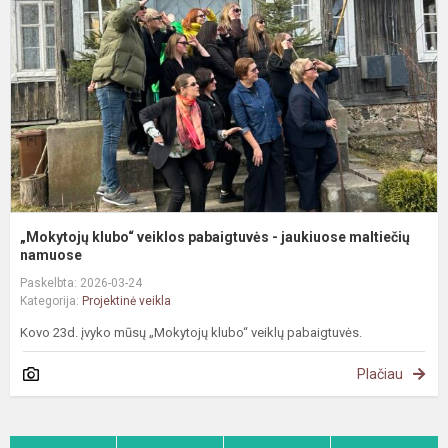
p
-
j
m
„Mokytojų klubo“ veiklos pabaigtuvės - jaukiuose maltiečių
namuose
Paskelbta: 2026-03-24
Kategorija:
Projektinė veikla
Kovo 23d. įvyko mūsų „Mokytojų klubo“ veiklų pabaigtuvės.
Plačiau