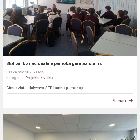
g
SEB banko nacionalinė pamoka gimnazistams
Paskelbta: 2026-03-25
Kategorija:
Projektinė veikla
Gimnazistai dalyvavo SEB banko pamokoje.
Plačiau
K
k
d
-