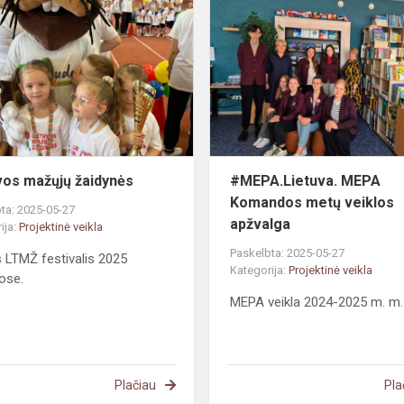
mažųjų
žaidynės
vos mažųjų žaidynės
#MEPA.Lietuva. MEPA
Komandos metų veiklos
ta: 2025-05-27
apžvalga
ija:
Projektinė veikla
Paskelbta: 2025-05-27
s LTMŽ festivalis 2025
Kategorija:
Projektinė veikla
uose.
MEPA veikla 2024-2025 m. m
Plačiau
Pla