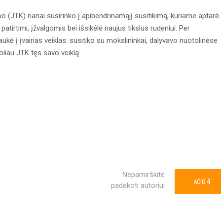
 (JTK) nariai susirinko į apibendrinamąjį susitikimą, kuriame aptarė
atirtimi, įžvalgomis bei išsikėlė naujus tikslus rudeniui. Per
ukė į įvairias veiklas: susitiko su mokslininkai, dalyvavo nuotolinėse
liau JTK tęs savo veiklą.
Nepamirškite
4
AČIŪ
padėkoti autoriui