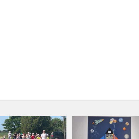
va.
Startavo
pradinių
klasių