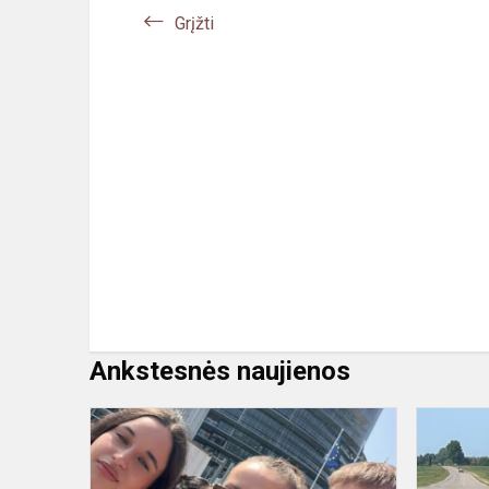
Grįžti
Ankstesnės naujienos
#Mepa.Lietu
Gimnazija
–