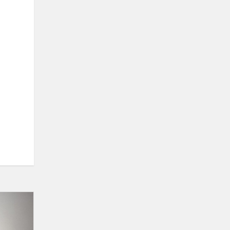
eTwinning
projektas
„STEM-