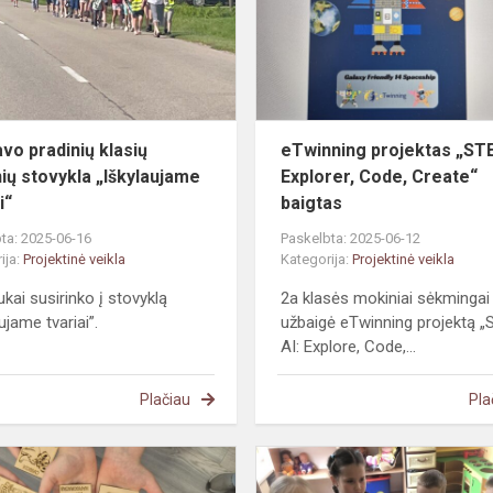
mokinių
stovykla
„Iškylaujame
tvar...
avo pradinių klasių
eTwinning projektas „ST
ių stovykla „Iškylaujame
Explorer, Code, Create“
i“
baigtas
ta: 2025-06-16
Paskelbta: 2025-06-12
ija:
Projektinė veikla
Kategorija:
Projektinė veikla
ukai susirinko į stovyklą
2a klasės mokiniai sėkmingai
ujame tvariai”.
užbaigė eTwinning projektą 
AI: Explore, Code,...
Plačiau
Pla
#STEAM.
Nuo