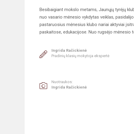
Besibaigiant mokslo metams, Jaunųjų tyrėjų klubo
nuo vasario mėnesio vykdytas veiklas, pasidalijo p
pastaruosius mėnesius klubo nariai aktyviai įsitra
paskaitose, edukacijose. Nuo rugsėjo mėnesio to
Ingrida Račickienė
Pradinių klasių mokytoja ekspertė
Nuotraukos:
Ingrida Račickienė