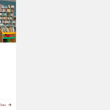
MEPA
Komandos
metų
veiklos
apžvalga
.
čiau