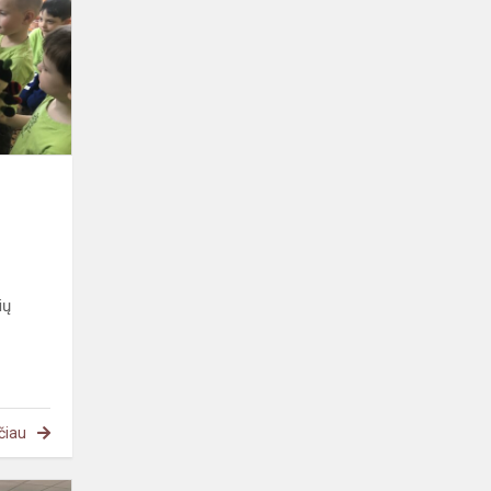
ikimokyklinukams
ių
čiau
#MEPA.Lietuva.