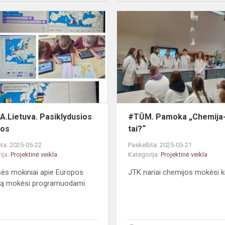
#MEPA.Lietuva.
Pasiklydusios
vėliavos
.Lietuva. Pasiklydusios
#TŪM. Pamoka „Chemija
vos
tai?“
ta: 2025-05-22
Paskelbta: 2025-05-21
ija:
Projektinė veikla
Kategorija:
Projektinė veikla
sės mokiniai apie Europos
JTK nariai chemijos mokėsi ki
gą mokėsi programuodami.