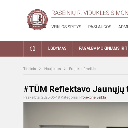
RASEINIŲ R. VIDUKLĖS SIMO
VEIKLOS SRITYS
PASLAUGOS
ADMI
PRADŽIA
UGDYMAS
PAGALBA MOKINIAMS IR 
Titulinis
Naujienos
Projektinė veikla
#TŪM Reflektavo Jaunųjų t
Paskelbta: 2025-06-18
Kategorija:
Projektinė veikla