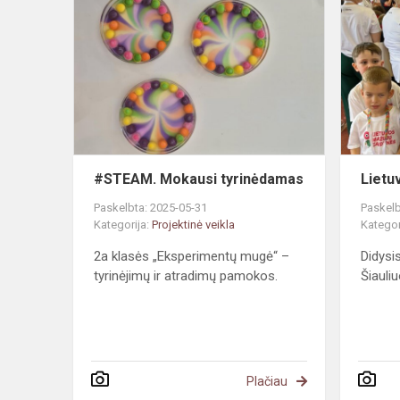
Mokausi
tyrinėdamas
#STEAM. Mokausi tyrinėdamas
Lietu
Paskelbta: 2025-05-31
Paskelb
Kategorija:
Projektinė veikla
Kategor
2a klasės „Eksperimentų mugė“ –
Didysi
tyrinėjimų ir atradimų pamokos.
Šiauli
Plačiau