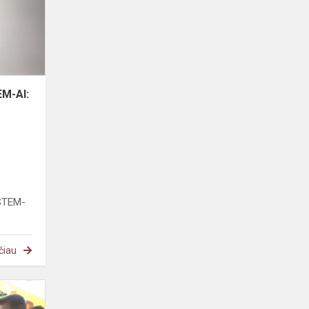
AI:
Explorer,
Code,
Create“
baig...
EM-AI:
„STEM-
čiau
„Kimochis“
programa