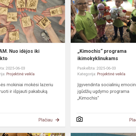
idėjos
iki
produkto
M. Nuo idėjos iki
„Kimochis“ programa
kto
ikimokyklinukams
ta: 2025-06-03
Paskelbta: 2025-06-03
ija:
Projektinė veikla
Kategorija:
Projektinė veikla
sės mokiniai mokėsi lazeriu
Įgyvendinta socialinių emocin
ruoti ir išpjauti pakabuką.
įgūdžių ugdymo programa
„Kimochis“
Plačiau
Pla
Lietuvos