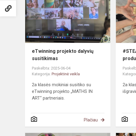
dalyvių
susitikimas
eTwinning projekto dalyvių
#STEA
susitikimas
produ
Paskelbta: 2025-06-04
Paskelb
Kategorija:
Projektinė veikla
Kategor
2a klasės mokiniai susitiko su
2a kla
eTwinning projekto „MATHS IN
išgravi
ART“ partneriais.
Plačiau
#STEAM.