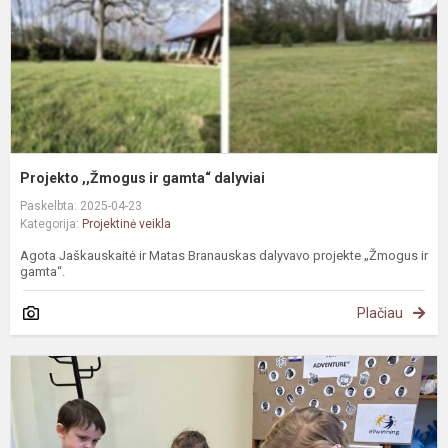
Projekto ,,Žmogus ir gamta“ dalyviai
Paskelbta: 2025-04-23
Kategorija:
Projektinė veikla
Agota Jaškauskaitė ir Matas Branauskas dalyvavo projekte „Žmogus ir
gamta“.
Plačiau
T
ir
a