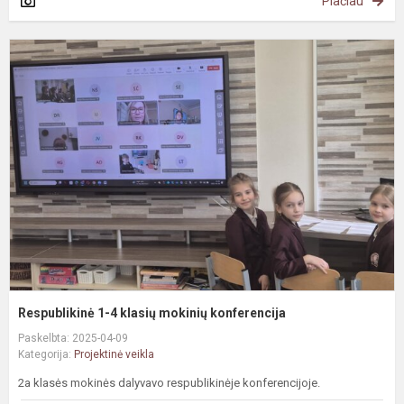
Plačiau
R
1
4
k
m
k
Respublikinė 1-4 klasių mokinių konferencija
Paskelbta: 2025-04-09
Kategorija:
Projektinė veikla
2a klasės mokinės dalyvavo respublikinėje konferencijoje.