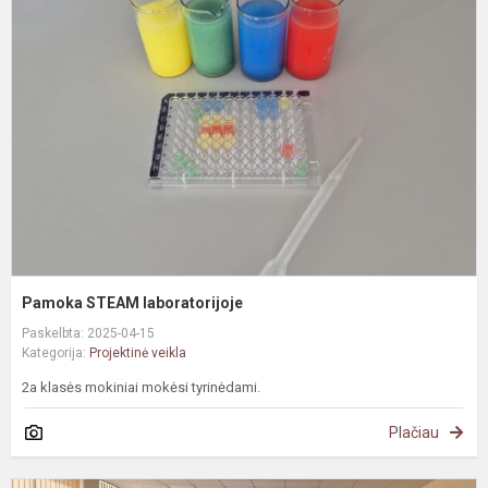
S
l
Pamoka STEAM laboratorijoje
Paskelbta: 2025-04-15
Kategorija:
Projektinė veikla
2a klasės mokiniai mokėsi tyrinėdami.
Plačiau