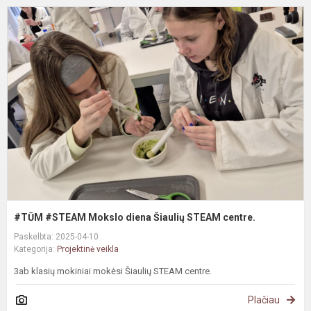
#
#
M
d
Š
S
c
#TŪM #STEAM Mokslo diena Šiaulių STEAM centre.
Paskelbta: 2025-04-10
Kategorija:
Projektinė veikla
3ab klasių mokiniai mokėsi Šiaulių STEAM centre.
Plačiau