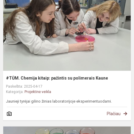
k
p
s
p
K
#TŪM. Chemija kitaip: pažintis su polimerais Kaune
Paskelbta: 2025-04-17
Kategorija:
Projektinė veikla
Jaunieji tyrėjai gilino žinias laboratorijoje eksperimentuodami.
Plačiau
P