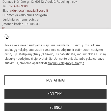
Dariaus ir Girėno g. 12, 60352 Viduklė, Raseinių r. sav.
Tel.
+37069969049
El. p.
viduklesgimnazija@vssg.lt
Duomenys kaupiami ir saugomi
Juridinių asmenų registre
Įmonės kodas 190106933
© 2022. Raseinių r. Viduklės Simono Stanevičiaus gimnazija. Visos teisės
Šioje svetainėje naudojame slapukus siekdami užtikrinti jums teikiamų
saugomos.
Kopijuoti turinį be raštiško gimnazijos sutikimo griežtai draudžiama.
paslaugų kokybę, analizuoti svetainės naudojimą ir optimizuoti naršymo
patirtį. Spustelėję mygtuką „Sutinku“, jūs patvirtinate, kad sutinkate su visų
Prieinamumo paraiška
Slapukų valdymas
slapukų naudojimu šioje svetainėje. Jei norite atšaukti arba pakeisti savo
sutikimus, prašome apsilankyti
slapukų valdymo puslapyje
.
Sumanus būdas atnaujinti
mokyklos interneto
svetainę
NUSTATYMAI
NESUTINKU
SUTINKU