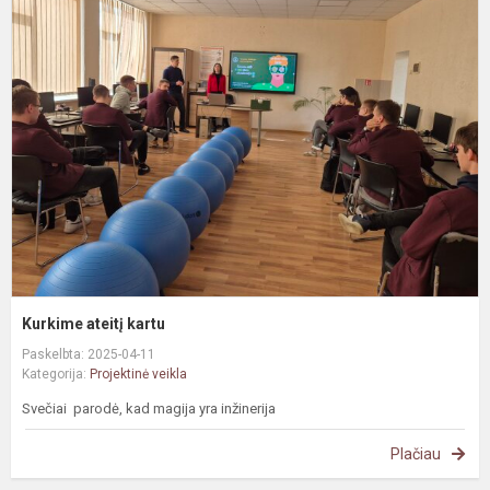
K
a
k
Kurkime ateitį kartu
Paskelbta: 2025-04-11
Kategorija:
Projektinė veikla
Svečiai parodė, kad magija yra inžinerija
Plačiau