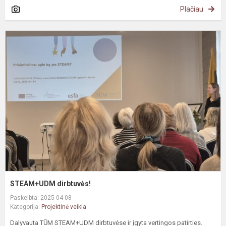
Plačiau
S
d
STEAM+UDM dirbtuvės!
Paskelbta: 2025-04-08
Kategorija:
Projektinė veikla
Dalyvauta TŪM STEAM+UDM dirbtuvėse ir įgyta vertingos patirties.