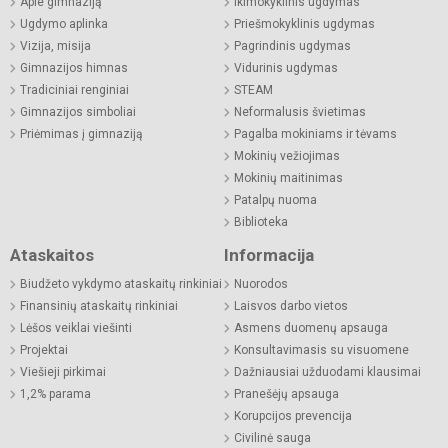
Apie gimnaziją
Ikimokyklinis ugdymas
Ugdymo aplinka
Priešmokyklinis ugdymas
Vizija, misija
Pagrindinis ugdymas
Gimnazijos himnas
Vidurinis ugdymas
Tradiciniai renginiai
STEAM
Gimnazijos simboliai
Neformalusis švietimas
Priėmimas į gimnaziją
Pagalba mokiniams ir tėvams
Mokinių vežiojimas
Mokinių maitinimas
Patalpų nuoma
Biblioteka
Ataskaitos
Informacija
Biudžeto vykdymo ataskaitų rinkiniai
Nuorodos
Finansinių ataskaitų rinkiniai
Laisvos darbo vietos
Lėšos veiklai viešinti
Asmens duomenų apsauga
Projektai
Konsultavimasis su visuomene
Viešieji pirkimai
Dažniausiai užduodami klausimai
1,2% parama
Pranešėjų apsauga
Korupcijos prevencija
Civilinė sauga