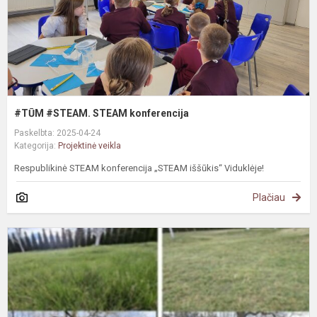
#TŪM #STEAM. STEAM konferencija
Paskelbta: 2025-04-24
Kategorija:
Projektinė veikla
Respublikinė STEAM konferencija „STEAM iššūkis“ Viduklėje!
Plačiau
P
,
ir
g
d