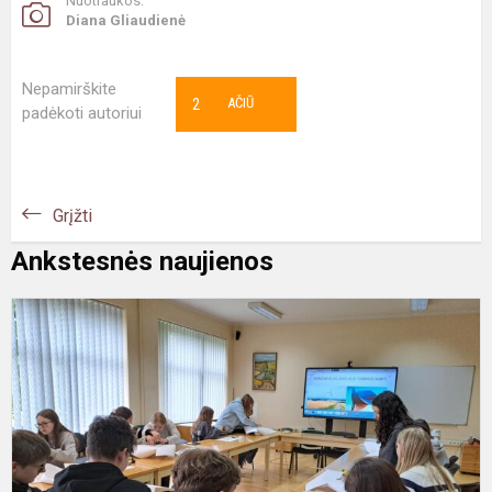
Nuotraukos:
Diana Gliaudienė
Nepamirškite
2
AČIŪ
padėkoti autoriui
Grįžti
Ankstesnės naujienos
#
M
d
K