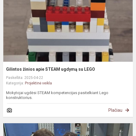
S
u
s
L
Gilintos žinios apie STEAM ugdymą su LEGO
Paskelbta: 2025-04-22
Kategorija:
Projektinė veikla
Mokytojai ugdėsi STEAM kompetencijas pasitelkiant Lego
konstruktorius.
Plačiau
#
C