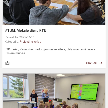
#TŪM. Mokslo diena KTU
Paskelbta: 2025-04-30
Kategorija:
Projektinė veikla
JTK nariai, Kauno technologijos universitete, dalyvavo teminiuose
užsiėmimuose.
Plačiau
#
#
S
k