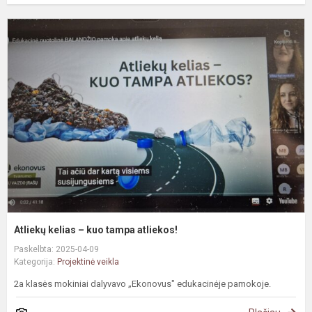
A
k
–
k
t
a
Atliekų kelias – kuo tampa atliekos!
Paskelbta: 2025-04-09
Kategorija:
Projektinė veikla
2a klasės mokiniai dalyvavo „Ekonovus" edukacinėje pamokoje.