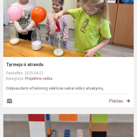
Tyrinėju ir atrandu
Paskelbta: 2025-04-22
Kategorija:
Projektinė veikla
Dalyvaudami eTwinning veiklose vaikai ieško atsakymų.
Plačiau
G
ž
a